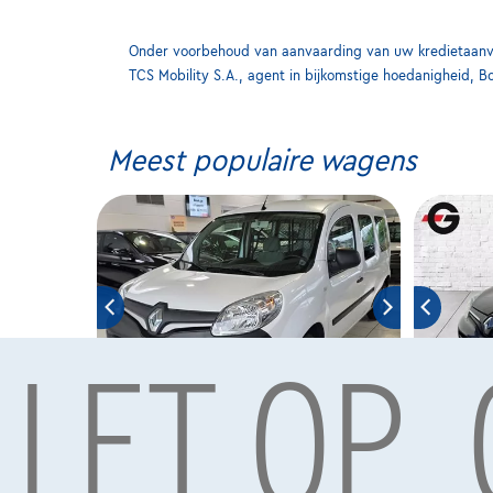
Onder voorbehoud van aanvaarding van uw kredietaanvra
TCS Mobility S.A., agent in bijkomstige hoedanigheid, B
Meest populaire wagens
LET OP,
Renault Kangoo
Renault
|
65.000 km
03/2021
63.475 km