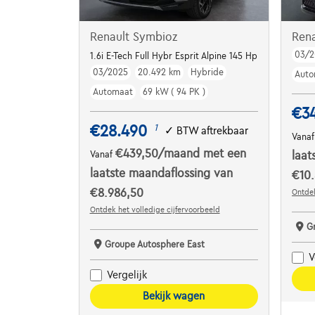
Renault Symbioz
Ren
03/2
1.6i E-Tech Full Hybr Esprit Alpine 145 Hp
03/2025
20.492 km
Hybride
Auto
Automaat
69 kW ( 94 PK )
€3
€28.490
1
✓
BTW aftrekbaar
Vana
€439,50
/maand
met een
Vanaf
laat
laatste maandaflossing van
€10.
€8.986,50
Ontdek
Ontdek het volledige cijfervoorbeeld
G
Groupe Autosphere East
V
Vergelijk
Bekijk wagen