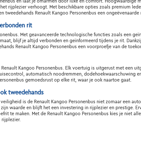
sonenbus en laat je omarmen door luxe en comfort. Hoogwaardige 
 het rijplezier verhoogt. Met beschikbare opties zoals premium led
en tweedehands Renault Kangoo Personenbus een ongeëvenaarde rij
erbonden rit
sonenbus. Met geavanceerde technologische functies zoals een geïn
aat, blijf je altijd verbonden en geïnformeerd tijdens je rit. Dan
edehands Renault Kangoo Personenbus een voorproefje van de toekom
s Renault Kangoo Personenbus. Elk voertuig is uitgerust met een u
cruisecontrol, automatisch noodremmen, dodehoekwaarschuwing en
ersonenbus gemoedsrust op elke rit, waar je ook naartoe gaat.
, ook tweedehands
n veiligheid is de Renault Kangoo Personenbus niet zomaar een auto 
n waarde en blijft het een investering in rijplezier en prestige. E
rit te maken. Met de Renault Kangoo Personenbus kies je niet alle
rijplezier.