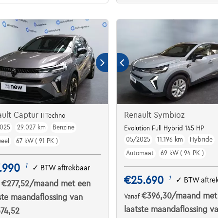
ault Captur
Renault Symbioz
II Techno
025
29.027 km
Benzine
Evolution Full Hybrid 145 HP
05/2025
11.196 km
Hybride
eel
67 kW ( 91 PK )
Automaat
69 kW ( 94 PK )
.990
1
✓
BTW aftrekbaar
€25.690
1
✓
BTW aftre
€277,52
/maand
met een
f
€396,30
/maand
met
ste maandaflossing van
Vanaf
laatste maandaflossing v
74,52