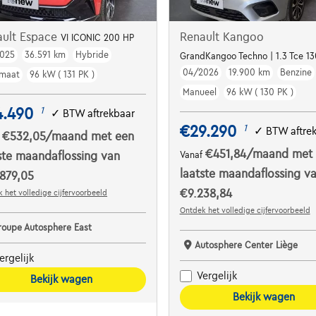
ault Espace
Renault Kangoo
VI ICONIC 200 HP
025
36.591 km
Hybride
GrandKangoo Techno | 1.3 Tce 130
04/2026
19.900 km
Benzine
maat
96 kW ( 131 PK )
Manueel
96 kW ( 130 PK )
4.490
1
✓
BTW aftrekbaar
€29.290
1
✓
BTW aftre
€532,05
/maand
met een
f
€451,84
/maand
met
ste maandaflossing van
Vanaf
laatste maandaflossing v
879,05
€9.238,84
 het volledige cijfervoorbeeld
Ontdek het volledige cijfervoorbeeld
roupe Autosphere East
Autosphere Center Liège
ergelijk
Vergelijk
Bekijk wagen
Bekijk wagen