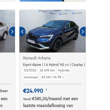
Renault Arkana
Esprit Alpine | 1.6 Hybrid 145 cv | Carplay | Capteurs av arr 
03/2024
26.699 km
Hybride
Automaat
69 kW ( 94 PK )
€24.990
1
kbaar
 een
€385,50
/maand
met een
Vanaf
an
laatste maandaflossing van