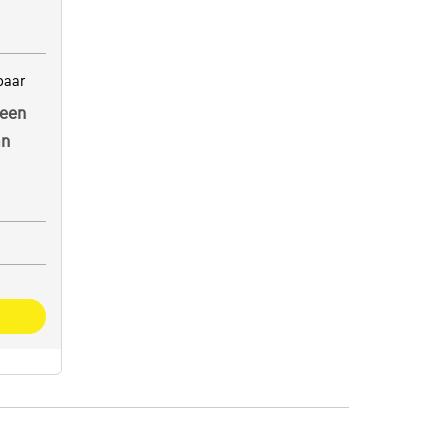
baar
een
an