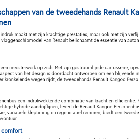
nschappen van de tweedehands Renault Ka
men
indruk maakt met zijn krachtige prestaties, maar ook met zijn verfi
laggenschipmodel van Renault belichaamt de essentie van automotiv
een meesterwerk op zich. Met zijn gestroomlijnde carrosserie, opv
aspect van het design is doordacht ontworpen om een blijvende indr
 over kronkelende wegen rijdt, de tweedehands Renault Kangoo Perso
nenbus een indrukwekkende combinatie van kracht en efficiëntie.
chtige hybride aandrijflijnen, levert de Renault Kangoo Personenb
e, variabele kleptiming en regeneratief remmen, biedt een twee
avontuur.
n comfort