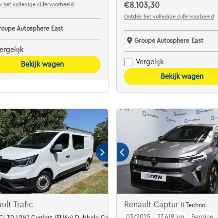
€8.103,30
 het volledige cijfervoorbeeld
Ontdek het volledige cijfervoorbeeld
roupe Autosphere East
Groupe Autosphere East
ergelijk
Vergelijk
Bekijk wagen
Bekijk wagen
ult Trafic
Renault Captur
II Techno
03/2025
27.419 km
Benzine
Ci 30 L2H1 Confort (EU6e) Dubbele Cabine/6pl/Airco/Handsfree/Cruise...