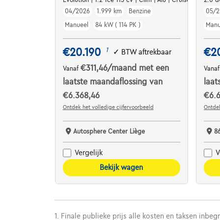
04/2026
1.999 km
Benzine
05/2
Manueel
84 kW ( 114 PK )
Manu
€20.190
€2
1
✓
BTW aftrekbaar
€311,46
/maand
met een
Vanaf
Vana
laatste maandaflossing van
laat
€6.368,46
€6.6
Ontdek het volledige cijfervoorbeeld
Ontdek
Autosphere Center Liège
8
Vergelijk
V
Bekijk wagen
1. Finale publieke prijs alle kosten en taksen inbeg