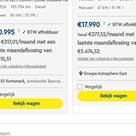
024
105.704 km
Diesel
Manueel
67 kW ( 91 PK )
eel
96 kW ( 131 PK )
€17.990
1
✓
BTW aftrek
0.995
1
✓
BTW aftrekbaar
€277,52
/maand
met 
Vanaf
€317,01
/maand
met een
f
laatste maandaflossing v
ste maandaflossing van
€5.674,52
15,51
Ontdek het volledige cijfervoorbeeld
 het volledige cijfervoorbeeld
Groupe Autosphere East
610 Kortemark,
Autohandel Beernaert
Vergelijk
ergelijk
Bekijk wagen
Bekijk wagen
repen.