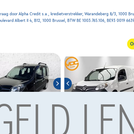
ag door Alpha Credit s.a., kredietverstrekker, Warandeberg 8/3, 1000 Bru
oulevard Albert II 4, B12, 1000 Brussel, BTW BE 1003.765.106, BE93 0019 663
O
 GELD LE
 Kangoo
Renault Kangoo
|
|
06/2020
87.878 km
05/2021