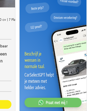
 cv | 7 Places | Clim | Camera
kbaar
 een
an