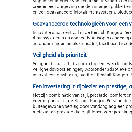
Stap in het interieur van een Renault Kangoo Per
creëren een omgeving die de zintuigen prikkelt en
en een geavanceerd infotainmentsysteem, biedt e
Geavanceerde technologieën voor een v
Innovatie staat centraal in de Renault Kangoo Per
rijhulpsystemen en connectiviteitsoplossingen op m
autonoom rijden en elektrificatie, biedt een twe
Veiligheid als prioriteit
Veiligheid staat altijd voorop bij een tweedehand
veiligheidsvoorzieningen, waaronder adaptieve 
innovatieve crashtests, biedt de Renault Kangoo P
Een investering in rijplezier en prestige
Met zijn combinatie van stijl, prestatie, comfort e
voertuig behoudt de Renault Kangoo Personenbus zij
buitengewone voertuig door vandaag nog een proef
rijplezier en prestige die blijft lonen voor jarenlang 