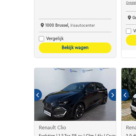
Ontdek
G
1000 Brussel,
Irisautocenter
V
Vergelijk
Bekijk wagen
Renault Clio
Rena
Evolution | 1.2 Tce 115 cv | Clim | Alu | Cruise | Carplay
2.0 d