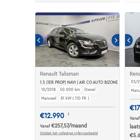
Renault Talisman
Ren
03/2
1.5 |1ER PROP| NAVI | AIR CO AUTO BIZONE
10/2018
50.000 km
Diesel
Manu
Manueel
81 kW ( 110 PK )
€17
€12.990
1
Vana
€257,57
/maand
Vanaf
laat
Ontdek het volledige cijfervoorbeeld
€5.6