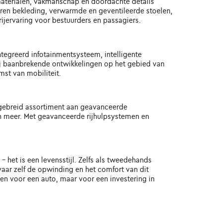
materialen, vakmanschap en doordachte details
eren bekleding, verwarmde en geventileerde stoelen,
ervaring voor bestuurders en passagiers.
tegreerd infotainmentsysteem, intelligente
kzij baanbrekende ontwikkelingen op het gebied van
st van mobiliteit.
itgebreid assortiment aan geavanceerde
 meer. Met geavanceerde rijhulpsystemen en
- het is een levensstijl. Zelfs als tweedehands
rvaar zelf de opwinding en het comfort van dit
en voor een auto, maar voor een investering in