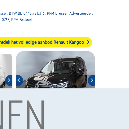
ssel, BTW BE 0445.781.316, RPM Brussel. Adverteerder:
9 0767, RPM Brussel.
ntdek het volledige aanbod Renault Kangoo
NEN
Renault Kangoo
|
71.249 km
12/2022