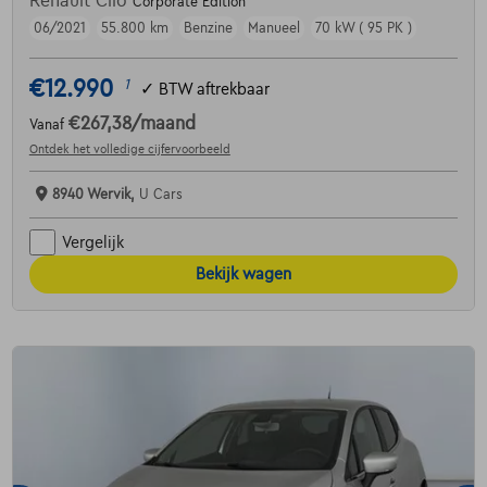
Renault Clio
Corporate Edition
06/2021
55.800 km
Benzine
Manueel
70 kW ( 95 PK )
€12.990
1
✓
BTW aftrekbaar
€267,38
/maand
Vanaf
Ontdek het volledige cijfervoorbeeld
8940 Wervik,
U Cars
Vergelijk
Bekijk wagen