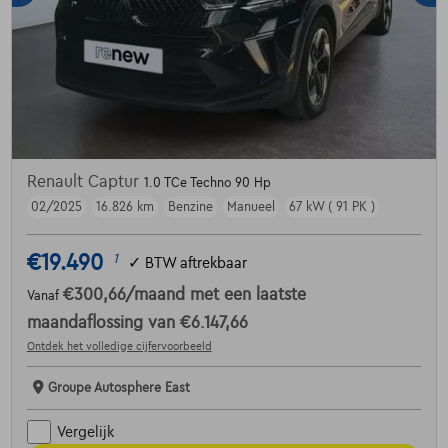
Renault Captur
1.0 TCe Techno 90 Hp
02/2025
16.826 km
Benzine
Manueel
67 kW ( 91 PK )
€19.490
1
✓
BTW aftrekbaar
€300,66
/maand
met een laatste
Vanaf
maandaflossing van
€6.147,66
Ontdek het volledige cijfervoorbeeld
Groupe Autosphere East
Vergelijk