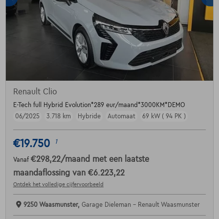
Renault Clio
E-Tech full Hybrid Evolution*289 eur/maand*3000KM*DEMO
06/2025
3.718 km
Hybride
Automaat
69 kW ( 94 PK )
€19.750
1
€298,22
/maand
met een laatste
Vanaf
maandaflossing van
€6.223,22
Ontdek het volledige cijfervoorbeeld
9250 Waasmunster,
Garage Dieleman - Renault Waasmunster