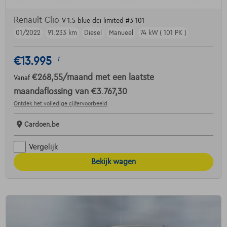
Renault Clio
V 1.5 blue dci limited #3 101
01/2022
91.233 km
Diesel
Manueel
74 kW ( 101 PK )
€13.995
1
€268,55
/maand
met een laatste
Vanaf
maandaflossing van
€3.767,30
Ontdek het volledige cijfervoorbeeld
Cardoen.be
Vergelijk
Bekijk wagen