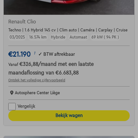
Renault Clio
Techno | 1.6 Hybrid 145 cv | Clim auto | Caméra | Carplay | Cruise
03/2025
16.574 km
Hybride
Automaat
69 kW ( 94 PK )
€21.190
1
✓
BTW aftrekbaar
€326,88
/maand
met een laatste
Vanaf
maandaflossing van
€6.683,88
Ontdek het volledige cijfervoorbeeld
Autosphere Center Liège
Vergelijk
Bekijk wagen