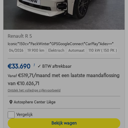
Renault R 5
Iconic*150cv*PackWinter*GPSGoogleConnect*CarPlay*Ades++*
04/2026
19.900 km
Elektrisch
Automaat
110 kW ( 150 PK )
€33.690
1
✓
BTW aftrekbaar
€519,71
/maand
met een laatste maandaflossing
Vanaf
van
€10.626,71
Ontdek het volledige cijfervoorbeeld
Autosphere Center Liège
Vergelijk
Bekijk wagen