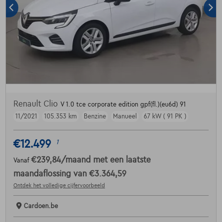
Renault Clio
V 1.0 tce corporate edition gpf(fl.)(eu6d) 91
11/2021
105.353 km
Benzine
Manueel
67 kW ( 91 PK )
€12.499
1
€239,84
/maand
met een laatste
Vanaf
maandaflossing van
€3.364,59
Ontdek het volledige cijfervoorbeeld
Cardoen.be