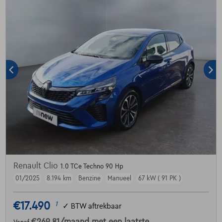
Renault Clio
1.0 TCe Techno 90 Hp
01/2025
8.194 km
Benzine
Manueel
67 kW ( 91 PK )
€17.490
1
✓
BTW aftrekbaar