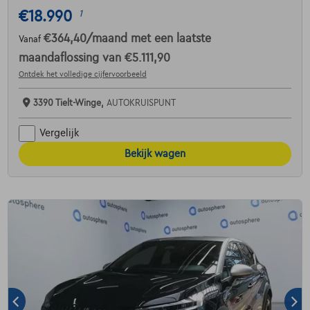
€18.990
1
€364,40
/maand
met een laatste
Vanaf
maandaflossing van
€5.111,90
Ontdek het volledige cijfervoorbeeld
3390 Tielt-Winge,
AUTOKRUISPUNT
Vergelijk
Bekijk wagen