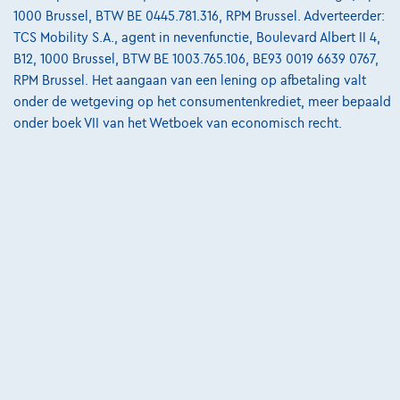
1000 Brussel, BTW BE 0445.781.316, RPM Brussel. Adverteerder:
Groupe Autosphere East
TCS Mobility S.A., agent in nevenfunctie, Boulevard Albert II 4,
B12, 1000 Brussel, BTW BE 1003.765.106, BE93 0019 6639 0767,
Vergelijk
RPM Brussel. Het aangaan van een lening op afbetaling valt
Bekijk wagen
onder de wetgeving op het consumentenkrediet, meer bepaald
onder boek VII van het Wetboek van economisch recht.