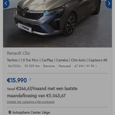
Renault Clio
Techno | 1.0 Tce 91cv | CarPlay | Caméra | Clim Auto | Capteurs AR
06/2024
39.509 km
Benzine
Manueel
67 kW ( 91 PK )
€15.990
1
€246,67
/maand
met een laatste
Vanaf
maandaflossing van
€5.043,67
Ontdek het volledige cijfervoorbeeld
Autosphere Center Liège