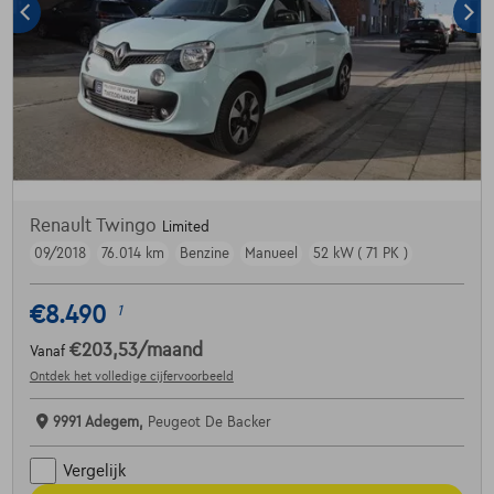
Renault Twingo
Limited
09/2018
76.014 km
Benzine
Manueel
52 kW ( 71 PK )
€8.490
1
€203,53
/maand
Vanaf
Ontdek het volledige cijfervoorbeeld
9991 Adegem,
Peugeot De Backer
Vergelijk