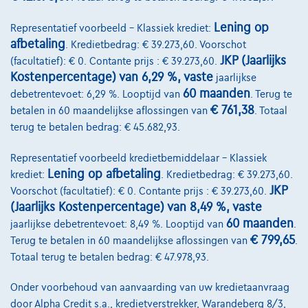
Lening op
Representatief voorbeeld – Klassiek krediet:
afbetaling
. Kredietbedrag: € 39.273,60. Voorschot
JKP (Jaarlijks
(facultatief): € 0. Contante prijs : € 39.273,60.
Kostenpercentage) van 6,29 %, vaste
jaarlijkse
60 maanden
debetrentevoet: 6,29 %. Looptijd van
. Terug te
€ 761,38
betalen in 60 maandelijkse aflossingen van
. Totaal
terug te betalen bedrag: € 45.682,93.
Representatief voorbeeld kredietbemiddelaar – Klassiek
Lening op afbetaling
krediet:
. Kredietbedrag: € 39.273,60.
Renault Zoe
52 kWh R135 Iconic E.V.50
JKP
Voorschot (facultatief): € 0. Contante prijs : € 39.273,60.
06/2024
23.281 km
Elektrisch
Automaat
99 kW ( 135 PK )
(Jaarlijks Kostenpercentage) van 8,49 %, vaste
60 maanden
jaarlijkse debetrentevoet: 8,49 %. Looptijd van
.
€18.490
1
€ 799,65
✓
BTW aftrekbaar
Terug te betalen in 60 maandelijkse aflossingen van
.
Totaal terug te betalen bedrag: € 47.978,93.
€285,23
/maand
met een laatste
Vanaf
maandaflossing van
€5.832,23
Onder voorbehoud van aanvaarding van uw kredietaanvraag
Ontdek het volledige cijfervoorbeeld
door Alpha Credit s.a., kredietverstrekker, Warandeberg 8/3,