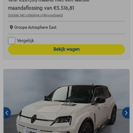
€269,81
/maand
met een laatste
Vanaf
maandaflossing van
€5.516,81
Ontdek het volledige cijfervoorbeeld
Groupe Autosphere East
Vergelijk
Bekijk wagen