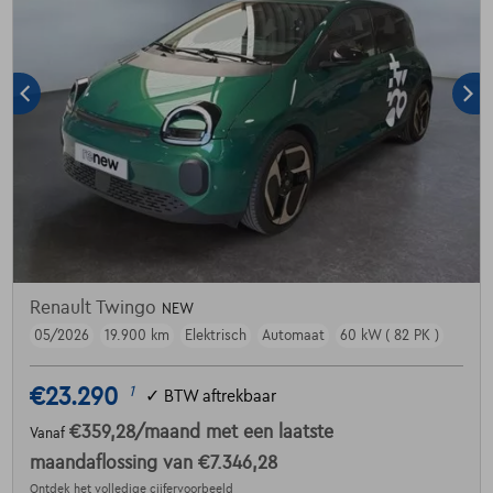
Renault Twingo
NEW
05/2026
19.900 km
Elektrisch
Automaat
60 kW ( 82 PK )
€23.290
1
✓
BTW aftrekbaar
€359,28
/maand
met een laatste
Vanaf
maandaflossing van
€7.346,28
Ontdek het volledige cijfervoorbeeld