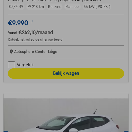
Limited | 1.2 TCE 90cv | GPS | Capteurs Ar | Clim auto
03/2019
79.218 km
Benzine
Manueel
66 kW ( 90 PK )
€9.990
1
€242,10
/maand
Vanaf
Ontdek het volledige cijfervoorbeeld
Autosphere Center Liège
Vergelijk
Bekijk wagen