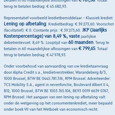
€ 761,38
betalen in 60 maandelijkse aflossingen van
. Totaal
maandaflossing van
€6.305,37
terug te betalen bedrag: € 45.682,93.
Ontdek het volledige cijfervoorbeeld
Representatief voorbeeld kredietbemiddelaar – Klassiek krediet:
Autosphere Center Liège
Lening op afbetaling
. Kredietbedrag: € 39.273,60. Voorschot
JKP (Jaarlijks
(facultatief): € 0. Contante prijs : € 39.273,60.
Vergelijk
Kostenpercentage) van 8,49 %, vaste
jaarlijkse
Bekijk wagen
60 maanden
debetrentevoet: 8,49 %. Looptijd van
. Terug te
€ 799,65
betalen in 60 maandelijkse aflossingen van
. Totaal
terug te betalen bedrag: € 47.978,93.
NIEUWE PRIJS
Onder voorbehoud van aanvaarding van uw kredietaanvraag
door Alpha Credit s.a., kredietverstrekker, Warandeberg 8/3,
1000 Brussel, BTW BE 0445.781.316, RPM Brussel. Adverteerder:
TCS Mobility S.A., agent in nevenfunctie, Boulevard Albert II 4,
B12, 1000 Brussel, BTW BE 1003.765.106, BE93 0019 6639 0767,
RPM Brussel. Het aangaan van een lening op afbetaling valt
onder de wetgeving op het consumentenkrediet, meer bepaald
onder boek VII van het Wetboek van economisch recht.