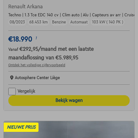
Renault Arkana
Techno | 1.3 Tce EDC 140 cv | Clim auto | Alu | Capteurs av arr | Cruise
08/2023
68.453 km
Benzine
Automaat
103 kW ( 140 PK )
€18.990
1
€292,95
/maand
met een laatste
Vanaf
maandaflossing van
€5.989,95
Ontdek het volledige cijfervoorbeeld
Autosphere Center Liège
Vergelijk
Bekijk wagen
NIEUWE PRIJS