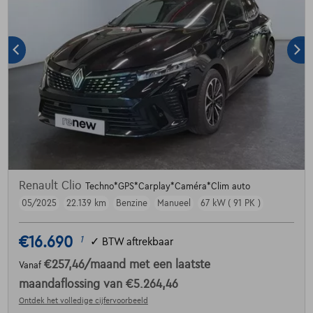
Renault Clio
Techno*GPS*Carplay*Caméra*Clim auto
05/2025
22.139 km
Benzine
Manueel
67 kW ( 91 PK )
€16.690
1
✓
BTW aftrekbaar
€257,46
/maand
met een laatste
Vanaf
maandaflossing van
€5.264,46
Ontdek het volledige cijfervoorbeeld