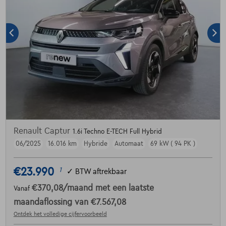
Renault Captur
1.6i Techno E-TECH Full Hybrid
06/2025
16.016 km
Hybride
Automaat
69 kW ( 94 PK )
€23.990
1
✓
BTW aftrekbaar
€370,08
/maand
met een laatste
Vanaf
maandaflossing van
€7.567,08
Ontdek het volledige cijfervoorbeeld