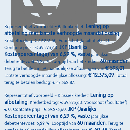
O
GE
Lening op
Representatief voorbeeld – Ballonkrediet:
afbetaling met laatste verhoogde maandaflossing
.
Kredietbedrag: € 39.273,60. Voorschot (facultatief): € 0.
JKP (Jaarlijks
Contante prijs : € 39.273,60.
Kostenpercentage) van 6,29 %, vaste
jaarlijkse
60 maanden
debetrentevoet: 6,29 %. Looptijd van het krediet:
.
€ 593,01
Terug te betalen in 59 maandelijkse aflossingen van
.
€ 12.375,09
Laatste verhoogde maandelijkse aflossing:
. Totaal
terug te betalen bedrag: € 47.362,87.
Renault Clio
Evolution | 1.2 Tce 115cv | CarPlay | Clim | Capteurs AR | Cruise Adaptati
Lening op
Representatief voorbeeld – Klassiek krediet:
06/2026
19.900 km
Benzine
Manueel
84 kW ( 114 PK )
afbetaling
. Kredietbedrag: € 39.273,60. Voorschot (facultatief):
JKP (Jaarlijks
€ 0. Contante prijs : € 39.273,60.
€19.990
Kostenpercentage) van 6,29 %, vaste
1
jaarlijkse
✓
BTW aftrekbaar
60 maanden
debetrentevoet: 6,29 %. Looptijd van
. Terug te
€308,37
/maand
met een laatste
Vanaf