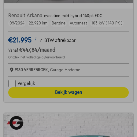
Renault Arkana
evolution mild hybrid 140pk EDC
09/2024
22.920 km
Benzine
Automaat
103 kW ( 140 PK )
€21.995
1
✓
BTW aftrekbaar
€447,84
/maand
Vanaf
Ontdek het volledige cijfervoorbeeld
9130 VERREBROEK,
Garage Moderne
Vergelijk
Bekijk wagen