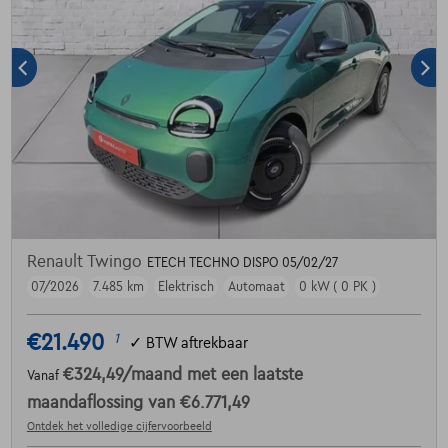
Renault Twingo
ETECH TECHNO DISPO 05/02/27
07/2026
7.485 km
Elektrisch
Automaat
0 kW ( 0 PK )
€21.490
1
✓
BTW aftrekbaar
€324,49
/maand
met een laatste
Vanaf
maandaflossing van
€6.771,49
Ontdek het volledige cijfervoorbeeld