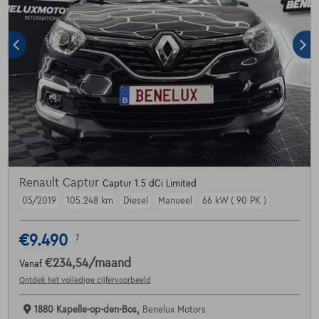
Renault Captur
Captur 1.5 dCi Limited
05/2019
105.248 km
Diesel
Manueel
66 kW ( 90 PK )
€9.490
1
€234,54
/maand
Vanaf
Ontdek het volledige cijfervoorbeeld
1880 Kapelle-op-den-Bos,
Benelux Motors