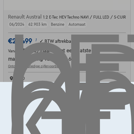
LE
OP
G
L
K
Renault Austral
1.2 E-Tec HEV Techno NAVI / FULL LED / S-CUIR
06/2024
62.903 km
Benzine
Automaat
€24.499
1
✓
BTW aftrekbaar
€369,92
/maand
met een laatste
Vanaf
maandaflossing van
€7.719,62
Ontdek het volledige cijfervoorbeeld
SOCO
Vergelijk
Bekijk wagen