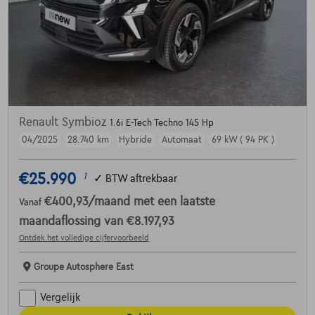
Renault Symbioz
1.6i E-Tech Techno 145 Hp
04/2025
28.740 km
Hybride
Automaat
69 kW ( 94 PK )
€25.990
1
✓
BTW aftrekbaar
€400,93
/maand
met een laatste
Vanaf
maandaflossing van
€8.197,93
Ontdek het volledige cijfervoorbeeld
Groupe Autosphere East
Vergelijk