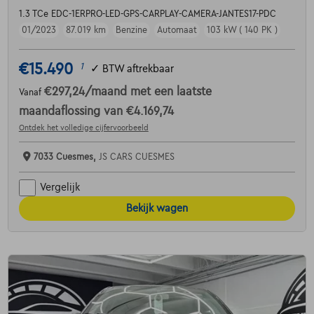
1.3 TCe EDC-1ERPRO-LED-GPS-CARPLAY-CAMERA-JANTES17-PDC
01/2023
87.019 km
Benzine
Automaat
103 kW ( 140 PK )
€15.490
1
✓
BTW aftrekbaar
€297,24
/maand
met een laatste
Vanaf
maandaflossing van
€4.169,74
Ontdek het volledige cijfervoorbeeld
7033 Cuesmes,
JS CARS CUESMES
Vergelijk
Bekijk wagen