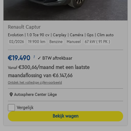
Renault Captur
Evolution | 1.0 Tce 90 cv | Carplay | Caméra | Gps | Clim auto
02/2026
19.900 km
Benzine
Manueel
67 kW ( 91 PK )
€19.490
1
✓
BTW aftrekbaar
€300,66
/maand
met een laatste
Vanaf
maandaflossing van
€6.147,66
Ontdek het volledige cijfervoorbeeld
Autosphere Center Liège
Vergelijk
Bekijk wagen