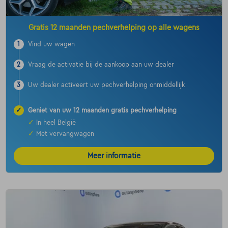
Gratis 12 maanden pechverhelping op alle wagens
1
Vind uw wagen
2
Vraag de activatie bij de aankoop aan uw dealer
3
Uw dealer activeert uw pechverhelping onmiddellijk
✓
Geniet van uw 12 maanden gratis pechverhelping
✓
In heel België
✓
Met vervangwagen
Meer informatie