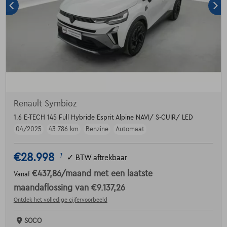
Renault Symbioz
1.6 E-TECH 145 Full Hybride Esprit Alpine NAVI/ S-CUIR/ LED
04/2025
43.786 km
Benzine
Automaat
€28.998
1
✓
BTW aftrekbaar
€437,86
/maand
met een laatste
Vanaf
maandaflossing van
€9.137,26
Ontdek het volledige cijfervoorbeeld
SOCO