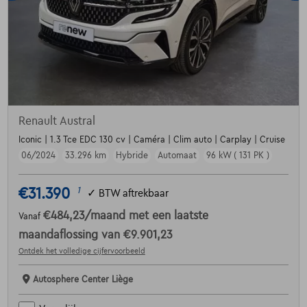
Renault Austral
Iconic | 1.3 Tce EDC 130 cv | Caméra | Clim auto | Carplay | Cruise
06/2024
33.296 km
Hybride
Automaat
96 kW ( 131 PK )
€31.390
1
✓
BTW aftrekbaar
€484,23
/maand
met een laatste
Vanaf
maandaflossing van
€9.901,23
Ontdek het volledige cijfervoorbeeld
Autosphere Center Liège