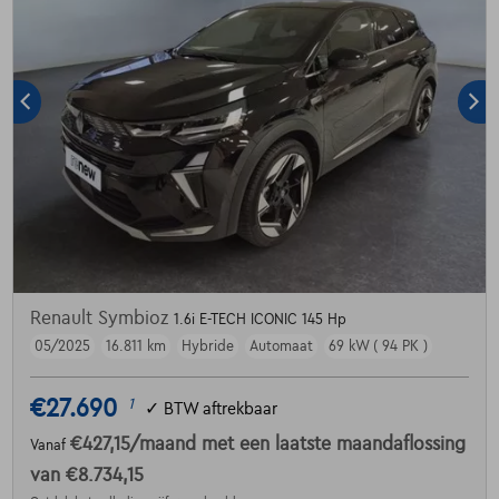
Renault Symbioz
1.6i E-TECH ICONIC 145 Hp
05/2025
16.811 km
Hybride
Automaat
69 kW ( 94 PK )
€27.690
1
✓
BTW aftrekbaar
€427,15
/maand
met een laatste maandaflossing
Vanaf
van
€8.734,15