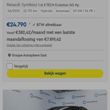
Renault Symbioz
1.6i E-TECH Evolution 145 Hp
06/2025
23.751 km
Hybride
Automaat
69 kW ( 94 PK )
€24.790
1
✓
BTW aftrekbaar
€382,42
/maand
met een laatste
Vanaf
maandaflossing van
€7.819,42
Ontdek het volledige cijfervoorbeeld
Groupe Autosphere East
Vergelijk
Bekijk wagen