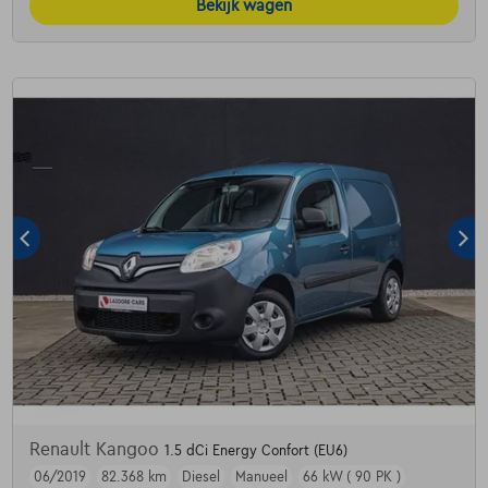
Bekijk wagen
Renault Kangoo
1.5 dCi Energy Confort (EU6)
06/2019
82.368 km
Diesel
Manueel
66 kW ( 90 PK )