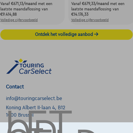
Vanaf
€671,13
/maand
met een
Vanaf
€679,33
/maand
met een
laatste maandaflossing van
laatste maandaflossing van
€9.414,88
€14.176,33
Volledige cijfervoorbeeld
Volledige cijfervoorbeeld
Ontdek het volledige aanbod
Contact
LET
info@touringcarselect.be
Koning Albert II-laan 4, B12
1000 Brussel