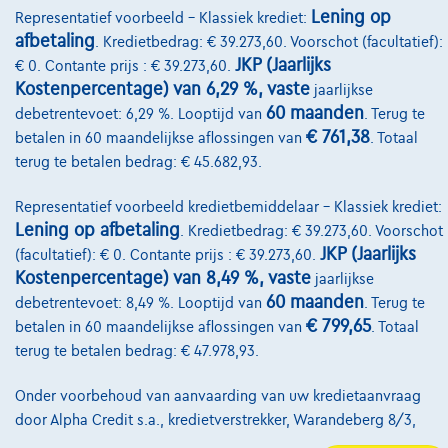
Onze partners
Lening op
Representatief voorbeeld – Klassiek krediet:
afbetaling
. Kredietbedrag: € 39.273,60. Voorschot (facultatief):
Onze team
JKP (Jaarlijks
€ 0. Contante prijs : € 39.273,60.
Kostenpercentage) van 6,29 %, vaste
Contact
jaarlijkse
60 maanden
debetrentevoet: 6,29 %. Looptijd van
. Terug te
€ 761,38
betalen in 60 maandelijkse aflossingen van
. Totaal
terug te betalen bedrag: € 45.682,93.
@2024 TCS Mobility SA/NV Copyright
Representatief voorbeeld kredietbemiddelaar – Klassiek krediet:
Algemene Voorwaarden
Lening op afbetaling
. Kredietbedrag: € 39.273,60. Voorschot
JKP (Jaarlijks
(facultatief): € 0. Contante prijs : € 39.273,60.
Bijstandsvoorwaarden
Kostenpercentage) van 8,49 %, vaste
jaarlijkse
Privacyverklaring
60 maanden
debetrentevoet: 8,49 %. Looptijd van
. Terug te
€ 799,65
betalen in 60 maandelijkse aflossingen van
. Totaal
Cookiebeleid
terug te betalen bedrag: € 47.978,93.
Kwaliteitscharter
Onder voorbehoud van aanvaarding van uw kredietaanvraag
Site Map
door Alpha Credit s.a., kredietverstrekker, Warandeberg 8/3,
1000 Brussel, BTW BE 0445.781.316, RPM Brussel. Adverteerder: