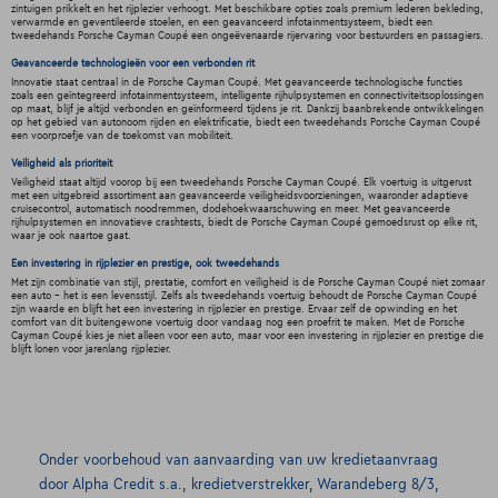
zintuigen prikkelt en het rijplezier verhoogt. Met beschikbare opties zoals premium lederen bekleding,
verwarmde en geventileerde stoelen, en een geavanceerd infotainmentsysteem, biedt een
tweedehands Porsche Cayman Coupé een ongeëvenaarde rijervaring voor bestuurders en passagiers.
Geavanceerde technologieën voor een verbonden rit
Innovatie staat centraal in de Porsche Cayman Coupé. Met geavanceerde technologische functies
zoals een geïntegreerd infotainmentsysteem, intelligente rijhulpsystemen en connectiviteitsoplossingen
op maat, blijf je altijd verbonden en geïnformeerd tijdens je rit. Dankzij baanbrekende ontwikkelingen
op het gebied van autonoom rijden en elektrificatie, biedt een tweedehands Porsche Cayman Coupé
een voorproefje van de toekomst van mobiliteit.
Veiligheid als prioriteit
Veiligheid staat altijd voorop bij een tweedehands Porsche Cayman Coupé. Elk voertuig is uitgerust
met een uitgebreid assortiment aan geavanceerde veiligheidsvoorzieningen, waaronder adaptieve
cruisecontrol, automatisch noodremmen, dodehoekwaarschuwing en meer. Met geavanceerde
rijhulpsystemen en innovatieve crashtests, biedt de Porsche Cayman Coupé gemoedsrust op elke rit,
waar je ook naartoe gaat.
Een investering in rijplezier en prestige, ook tweedehands
Met zijn combinatie van stijl, prestatie, comfort en veiligheid is de Porsche Cayman Coupé niet zomaar
een auto - het is een levensstijl. Zelfs als tweedehands voertuig behoudt de Porsche Cayman Coupé
zijn waarde en blijft het een investering in rijplezier en prestige. Ervaar zelf de opwinding en het
comfort van dit buitengewone voertuig door vandaag nog een proefrit te maken. Met de Porsche
Cayman Coupé kies je niet alleen voor een auto, maar voor een investering in rijplezier en prestige die
blijft lonen voor jarenlang rijplezier.
Onder voorbehoud van aanvaarding van uw kredietaanvraag
door Alpha Credit s.a., kredietverstrekker, Warandeberg 8/3,