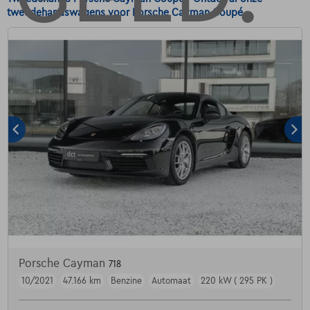
tweedehandswagens voor Porsche Cayman Coupé.
Porsche Cayman
718
10/2021
47.166 km
Benzine
Automaat
220 kW ( 295 PK )