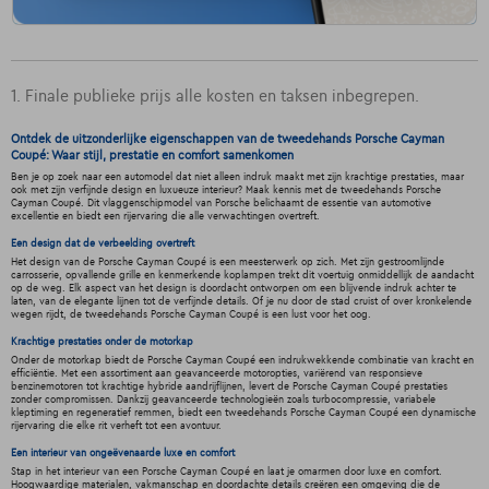
1. Finale publieke prijs alle kosten en taksen inbegrepen.
Ontdek de uitzonderlijke eigenschappen van de tweedehands Porsche Cayman
Coupé: Waar stijl, prestatie en comfort samenkomen
Ben je op zoek naar een automodel dat niet alleen indruk maakt met zijn krachtige prestaties, maar
ook met zijn verfijnde design en luxueuze interieur? Maak kennis met de tweedehands Porsche
Cayman Coupé. Dit vlaggenschipmodel van Porsche belichaamt de essentie van automotive
excellentie en biedt een rijervaring die alle verwachtingen overtreft.
Een design dat de verbeelding overtreft
Het design van de Porsche Cayman Coupé is een meesterwerk op zich. Met zijn gestroomlijnde
carrosserie, opvallende grille en kenmerkende koplampen trekt dit voertuig onmiddellijk de aandacht
op de weg. Elk aspect van het design is doordacht ontworpen om een blijvende indruk achter te
laten, van de elegante lijnen tot de verfijnde details. Of je nu door de stad cruist of over kronkelende
wegen rijdt, de tweedehands Porsche Cayman Coupé is een lust voor het oog.
Krachtige prestaties onder de motorkap
Onder de motorkap biedt de Porsche Cayman Coupé een indrukwekkende combinatie van kracht en
efficiëntie. Met een assortiment aan geavanceerde motoropties, variërend van responsieve
benzinemotoren tot krachtige hybride aandrijflijnen, levert de Porsche Cayman Coupé prestaties
zonder compromissen. Dankzij geavanceerde technologieën zoals turbocompressie, variabele
kleptiming en regeneratief remmen, biedt een tweedehands Porsche Cayman Coupé een dynamische
rijervaring die elke rit verheft tot een avontuur.
Een interieur van ongeëvenaarde luxe en comfort
Stap in het interieur van een Porsche Cayman Coupé en laat je omarmen door luxe en comfort.
Hoogwaardige materialen, vakmanschap en doordachte details creëren een omgeving die de