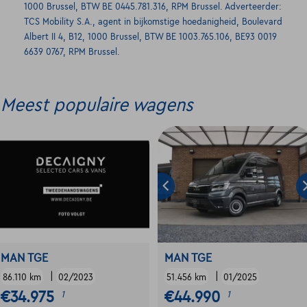
1000 Brussel, BTW BE 0445.781.316, RPM Brussel. Adverteerder:
TCS Mobility S.A., agent in bijkomstige hoedanigheid, Boulevard
Albert II 4, B12, 1000 Brussel, BTW BE 1003.765.106, BE93 0019
6639 0767, RPM Brussel.
Meest populaire wagens
MAN TGE
MAN TGE
|
|
86.110 km
02/2023
51.456 km
01/2025
€34.975
€44.990
1
1