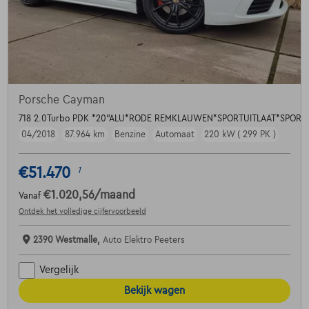
Porsche Cayman
718 2.0Turbo PDK *20"ALU*RODE REMKLAUWEN*SPORTUITLAAT*SPOR
04/2018
87.964 km
Benzine
Automaat
220 kW ( 299 PK )
€51.470
1
€1.020,56
/maand
Vanaf
Ontdek het volledige cijfervoorbeeld
2390 Westmalle,
Auto Elektro Peeters
Vergelijk
Bekijk wagen