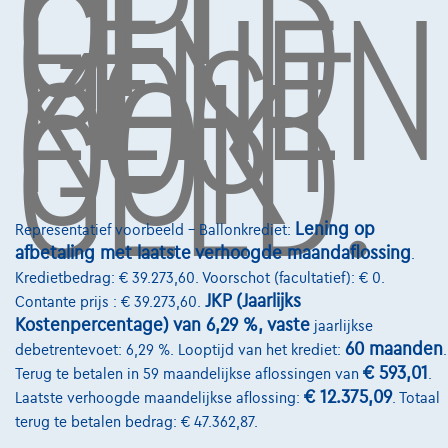
OP,
GELD
LENEN
KOST
OOK
GELD.
Diensten & Oplossingen
Pechverhelping verzekering
Financiering
Autoverzekering
Lease en persoonlijke lease
Lening op
Representatief voorbeeld – Ballonkrediet:
afbetaling met laatste verhoogde maandaflossing
.
Over Ons
Kredietbedrag: € 39.273,60. Voorschot (facultatief): € 0.
JKP (Jaarlijks
Contante prijs : € 39.273,60.
Word klant
Kostenpercentage) van 6,29 %, vaste
jaarlijkse
Wie zijn we
60 maanden
debetrentevoet: 6,29 %. Looptijd van het krediet:
.
€ 593,01
Terug te betalen in 59 maandelijkse aflossingen van
.
Kwaliteitscharter
€ 12.375,09
Laatste verhoogde maandelijkse aflossing:
. Totaal
Onze dealers
terug te betalen bedrag: € 47.362,87.