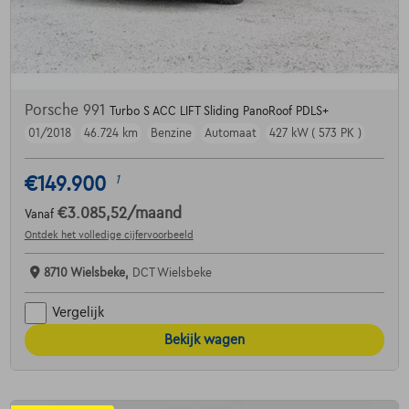
Porsche 991
Turbo S ACC LIFT Sliding PanoRoof PDLS+
01/2018
46.724 km
Benzine
Automaat
427 kW ( 573 PK )
€149.900
1
€3.085,52
/maand
Vanaf
Ontdek het volledige cijfervoorbeeld
8710 Wielsbeke,
DCT Wielsbeke
Vergelijk
Bekijk wagen