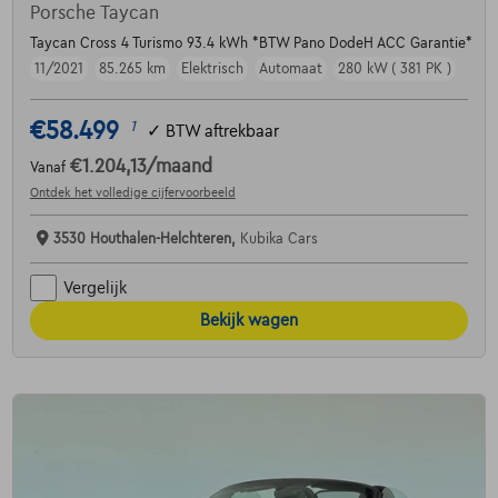
Porsche Taycan
Taycan Cross 4 Turismo 93.4 kWh *BTW Pano DodeH ACC Garantie*
11/2021
85.265 km
Elektrisch
Automaat
280 kW ( 381 PK )
€58.499
1
✓
BTW aftrekbaar
€1.204,13
/maand
Vanaf
Ontdek het volledige cijfervoorbeeld
3530 Houthalen-Helchteren,
Kubika Cars
Vergelijk
Bekijk wagen