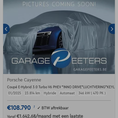
Porsche Cayenne
Coupé E-Hybrid 3.0 Turbo V6 PHEV *INNO DRIVE*LUCHTVERING*KEYL
01/2025
23.814 km
Hybride
Automaat
346 kW ( 470 PK )
€108.790
1
✓
BTW aftrekbaar
€1.642,68
/maand
met een laatste
Vanaf