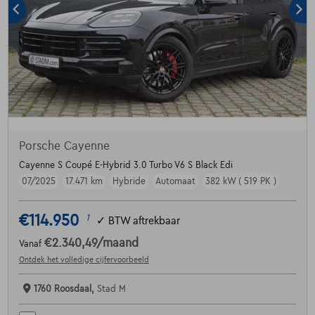
Porsche Cayenne
Cayenne S Coupé E-Hybrid 3.0 Turbo V6 S Black Edi
07/2025
17.471 km
Hybride
Automaat
382 kW ( 519 PK )
€114.950
1
✓
BTW aftrekbaar
€2.340,49
/maand
Vanaf
Ontdek het volledige cijfervoorbeeld
1760 Roosdaal,
Stad M