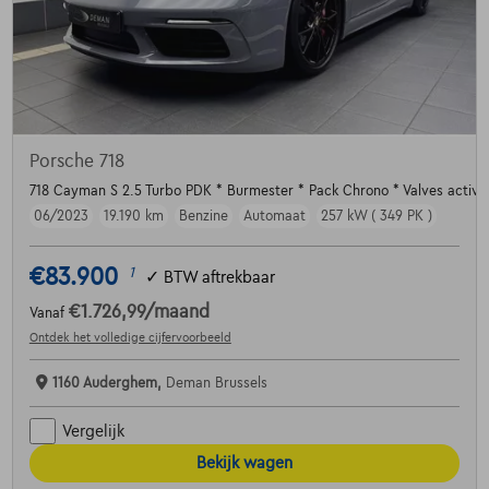
Porsche 718
718 Cayman S 2.5 Turbo PDK * Burmester * Pack Chrono * Valves active
06/2023
19.190 km
Benzine
Automaat
257 kW ( 349 PK )
€83.900
1
✓
BTW aftrekbaar
€1.726,99
/maand
Vanaf
Ontdek het volledige cijfervoorbeeld
1160 Auderghem,
Deman Brussels
Vergelijk
Bekijk wagen