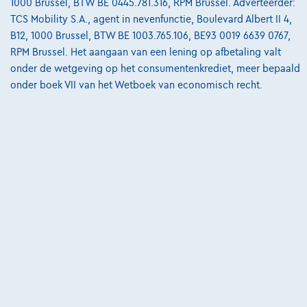
1000 Brussel, BTW BE 0445.781.316, RPM Brussel. Adverteerder:
Onze team
TCS Mobility S.A., agent in nevenfunctie, Boulevard Albert II 4,
B12, 1000 Brussel, BTW BE 1003.765.106, BE93 0019 6639 0767,
Contact
RPM Brussel. Het aangaan van een lening op afbetaling valt
onder de wetgeving op het consumentenkrediet, meer bepaald
onder boek VII van het Wetboek van economisch recht.
@2024 TCS Mobility SA/NV Copyright
Algemene Voorwaarden
Bijstandsvoorwaarden
Privacyverklaring
Cookiebeleid
Kwaliteitscharter
Site Map
Login