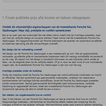
1. Finale publieke prijs alle kosten en taksen inbegrepen.
Ontdek de uitzonderlijke eigenschappen van de tweedehands Porsche 944
Stadswagen: Waar stijl, prestatie en comfort samenkomen
Ben je op zoek naar een automodel dat niet alleen indruk maakt met zijn krachtige prestaties, maar
ook met zijn verfijnde design en luxueuze interieur? Maak kennis met de tweedehands Porsche 944
Stadswagen. Dit vlaggenschipmodel van Porsche belichaamt de essentie van automotive excellentie
en biedt een rijervaring die alle verwachtingen overtreft.
Een design dat de verbeelding overtreft
Het design van de Porsche 944 Stadswagen is een meesterwerk op zich. Met zijn gestroomlijnde
carrosserie, opvallende grille en kenmerkende koplampen trekt dit voertuig onmiddellijk de aandacht
op de weg. Elk aspect van het design is doordacht ontworpen om een blijvende indruk achter te
laten, van de elegante lijnen tot de verfijnde details. Of je nu door de stad cruist of over kronkelende
wegen rijdt, de tweedehands Porsche 944 Stadswagen is een lust voor het oog.
Krachtige prestaties onder de motorkap
Onder de motorkap biedt de Porsche 944 Stadswagen een indrukwekkende combinatie van kracht
en efficiëntie. Met een assortiment aan geavanceerde motoropties, variërend van responsieve
benzinemotoren tot krachtige hybride aandrijflijnen, levert de Porsche 944 Stadswagen prestaties
zonder compromissen. Dankzij geavanceerde technologieën zoals turbocompressie, variabele
kleptiming en regeneratief remmen, biedt een tweedehands Porsche 944 Stadswagen een
dynamische rijervaring die elke rit verheft tot een avontuur.
Een interieur van ongeëvenaarde luxe en comfort
Stap in het interieur van een Porsche 944 Stadswagen en laat je omarmen door luxe en comfort.
Hoogwaardige materialen, vakmanschap en doordachte details creëren een omgeving die de
zintuigen prikkelt en het rijplezier verhoogt. Met beschikbare opties zoals premium lederen bekleding,