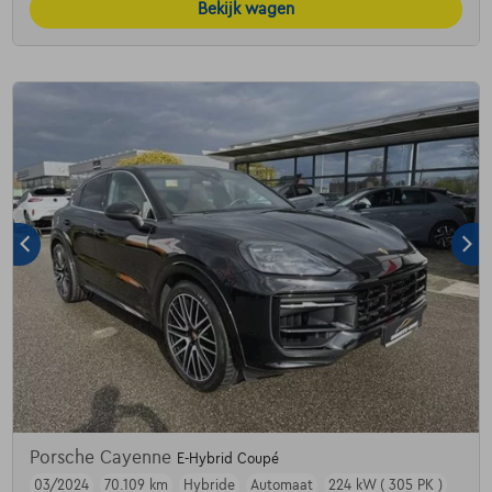
Bekijk wagen
Porsche Cayenne
E-Hybrid Coupé
03/2024
70.109 km
Hybride
Automaat
224 kW ( 305 PK )