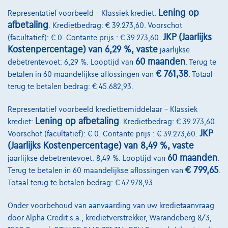
Diensten & Oplossingen
Lening op
Representatief voorbeeld – Klassiek krediet:
afbetaling
. Kredietbedrag: € 39.273,60. Voorschot
Pechverhelping verzekering
JKP (Jaarlijks
(facultatief): € 0. Contante prijs : € 39.273,60.
Financiering
Kostenpercentage) van 6,29 %, vaste
jaarlijkse
60 maanden
debetrentevoet: 6,29 %. Looptijd van
. Terug te
Autoverzekering
€ 761,38
betalen in 60 maandelijkse aflossingen van
. Totaal
Lease en persoonlijke lease
terug te betalen bedrag: € 45.682,93.
Representatief voorbeeld kredietbemiddelaar – Klassiek
Over Ons
Lening op afbetaling
krediet:
. Kredietbedrag: € 39.273,60.
JKP
Voorschot (facultatief): € 0. Contante prijs : € 39.273,60.
Word klant
(Jaarlijks Kostenpercentage) van 8,49 %, vaste
Wie zijn we
60 maanden
jaarlijkse debetrentevoet: 8,49 %. Looptijd van
.
€ 799,65
Terug te betalen in 60 maandelijkse aflossingen van
.
Kwaliteitscharter
Totaal terug te betalen bedrag: € 47.978,93.
Onze dealers
Onder voorbehoud van aanvaarding van uw kredietaanvraag
Onze partners
door Alpha Credit s.a., kredietverstrekker, Warandeberg 8/3,