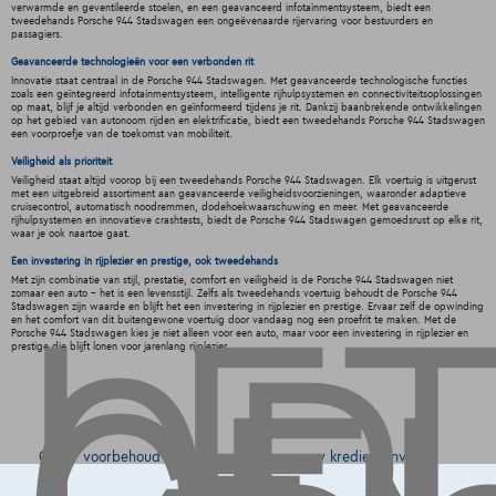
verwarmde en geventileerde stoelen, en een geavanceerd infotainmentsysteem, biedt een
tweedehands Porsche 944 Stadswagen een ongeëvenaarde rijervaring voor bestuurders en
passagiers.
Geavanceerde technologieën voor een verbonden rit
Innovatie staat centraal in de Porsche 944 Stadswagen. Met geavanceerde technologische functies
zoals een geïntegreerd infotainmentsysteem, intelligente rijhulpsystemen en connectiviteitsoplossingen
op maat, blijf je altijd verbonden en geïnformeerd tijdens je rit. Dankzij baanbrekende ontwikkelingen
op het gebied van autonoom rijden en elektrificatie, biedt een tweedehands Porsche 944 Stadswagen
een voorproefje van de toekomst van mobiliteit.
Veiligheid als prioriteit
Veiligheid staat altijd voorop bij een tweedehands Porsche 944 Stadswagen. Elk voertuig is uitgerust
met een uitgebreid assortiment aan geavanceerde veiligheidsvoorzieningen, waaronder adaptieve
cruisecontrol, automatisch noodremmen, dodehoekwaarschuwing en meer. Met geavanceerde
rijhulpsystemen en innovatieve crashtests, biedt de Porsche 944 Stadswagen gemoedsrust op elke rit,
waar je ook naartoe gaat.
Een investering in rijplezier en prestige, ook tweedehands
Met zijn combinatie van stijl, prestatie, comfort en veiligheid is de Porsche 944 Stadswagen niet
zomaar een auto - het is een levensstijl. Zelfs als tweedehands voertuig behoudt de Porsche 944
Stadswagen zijn waarde en blijft het een investering in rijplezier en prestige. Ervaar zelf de opwinding
en het comfort van dit buitengewone voertuig door vandaag nog een proefrit te maken. Met de
Porsche 944 Stadswagen kies je niet alleen voor een auto, maar voor een investering in rijplezier en
prestige die blijft lonen voor jarenlang rijplezier.
Onder voorbehoud van aanvaarding van uw kredietaanvraag
door Alpha Credit s.a., kredietverstrekker, Warandeberg 8/3,