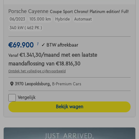
Porsche Cayenne
Coupe Sport Chrono! Platinum edition! Full!
06/2023
105.000 km
Hybride
Automaat
340 kW ( 462 PK )
€69.900
1
✓
BTW aftrekbaar
€1.341,30
/maand
met een laatste
Vanaf
maandaflossing van
€18.816,30
Ontdek het volledige cijfervoorbeeld
3970 Leopoldsburg,
B-Premium Cars
Vergelijk
Bekijk wagen