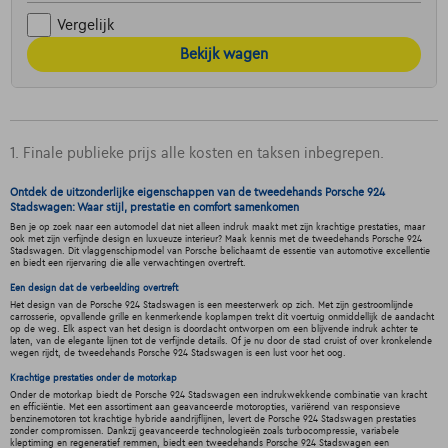
Vergelijk
Bekijk wagen
1. Finale publieke prijs alle kosten en taksen inbegrepen.
Ontdek de uitzonderlijke eigenschappen van de tweedehands Porsche 924
Stadswagen: Waar stijl, prestatie en comfort samenkomen
Ben je op zoek naar een automodel dat niet alleen indruk maakt met zijn krachtige prestaties, maar
ook met zijn verfijnde design en luxueuze interieur? Maak kennis met de tweedehands Porsche 924
Stadswagen. Dit vlaggenschipmodel van Porsche belichaamt de essentie van automotive excellentie
en biedt een rijervaring die alle verwachtingen overtreft.
Een design dat de verbeelding overtreft
Het design van de Porsche 924 Stadswagen is een meesterwerk op zich. Met zijn gestroomlijnde
carrosserie, opvallende grille en kenmerkende koplampen trekt dit voertuig onmiddellijk de aandacht
op de weg. Elk aspect van het design is doordacht ontworpen om een blijvende indruk achter te
laten, van de elegante lijnen tot de verfijnde details. Of je nu door de stad cruist of over kronkelende
wegen rijdt, de tweedehands Porsche 924 Stadswagen is een lust voor het oog.
Krachtige prestaties onder de motorkap
Onder de motorkap biedt de Porsche 924 Stadswagen een indrukwekkende combinatie van kracht
en efficiëntie. Met een assortiment aan geavanceerde motoropties, variërend van responsieve
benzinemotoren tot krachtige hybride aandrijflijnen, levert de Porsche 924 Stadswagen prestaties
zonder compromissen. Dankzij geavanceerde technologieën zoals turbocompressie, variabele
kleptiming en regeneratief remmen, biedt een tweedehands Porsche 924 Stadswagen een