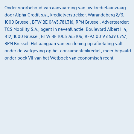
Onze dealers
Onder voorbehoud van aanvaarding van uw kredietaanvraag
door Alpha Credit s.a., kredietverstrekker, Warandeberg 8/3,
Onze partners
1000 Brussel, BTW BE 0445.781.316, RPM Brussel. Adverteerder:
Onze team
TCS Mobility S.A., agent in nevenfunctie, Boulevard Albert II 4,
B12, 1000 Brussel, BTW BE 1003.765.106, BE93 0019 6639 0767,
Contact
RPM Brussel. Het aangaan van een lening op afbetaling valt
onder de wetgeving op het consumentenkrediet, meer bepaald
onder boek VII van het Wetboek van economisch recht.
@2024 TCS Mobility SA/NV Copyright
Algemene Voorwaarden
Bijstandsvoorwaarden
Privacyverklaring
Cookiebeleid
Kwaliteitscharter