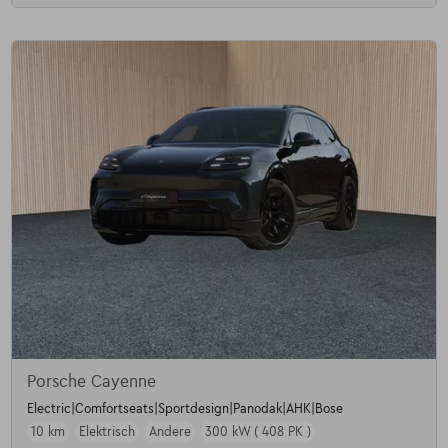
Porsche Cayenne
Electric|Comfortseats|Sportdesign|Panodak|AHK|Bose
10 km
Elektrisch
Andere
300 kW ( 408 PK )