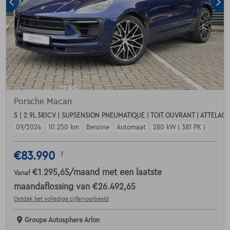
Porsche Macan
S | 2.9L 381CV | SUPSENSION PNEUMATIQUE | TOIT OUVRANT | ATTELA
09/2024
10.250 km
Benzine
Automaat
280 kW ( 381 PK )
€83.990
1
€1.295,65
/maand
met een laatste
Vanaf
maandaflossing van
€26.492,65
Ontdek het volledige cijfervoorbeeld
Groupe Autosphere Arlon