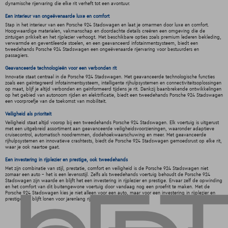
dynamische rijervaring die elke rit verheft tot een avontuur.
Een interieur van ongeëvenaarde luxe en comfort
Stap in het interieur van een Porsche 924 Stadswagen en laat je omarmen door luxe en comfort.
Hoogwaardige materialen, vakmanschap en doordachte details creëren een omgeving die de
zintuigen prikkelt en het rijplezier verhoogt. Met beschikbare opties zoals premium lederen bekleding,
verwarmde en geventileerde stoelen, en een geavanceerd infotainmentsysteem, biedt een
tweedehands Porsche 924 Stadswagen een ongeëvenaarde rijervaring voor bestuurders en
passagiers.
Geavanceerde technologieën voor een verbonden rit
Innovatie staat centraal in de Porsche 924 Stadswagen. Met geavanceerde technologische functies
zoals een geïntegreerd infotainmentsysteem, intelligente rijhulpsystemen en connectiviteitsoplossingen
op maat, blijf je altijd verbonden en geïnformeerd tijdens je rit. Dankzij baanbrekende ontwikkelingen
op het gebied van autonoom rijden en elektrificatie, biedt een tweedehands Porsche 924 Stadswagen
een voorproefje van de toekomst van mobiliteit.
Veiligheid als prioriteit
Veiligheid staat altijd voorop bij een tweedehands Porsche 924 Stadswagen. Elk voertuig is uitgerust
met een uitgebreid assortiment aan geavanceerde veiligheidsvoorzieningen, waaronder adaptieve
cruisecontrol, automatisch noodremmen, dodehoekwaarschuwing en meer. Met geavanceerde
rijhulpsystemen en innovatieve crashtests, biedt de Porsche 924 Stadswagen gemoedsrust op elke rit,
waar je ook naartoe gaat.
Een investering in rijplezier en prestige, ook tweedehands
Met zijn combinatie van stijl, prestatie, comfort en veiligheid is de Porsche 924 Stadswagen niet
zomaar een auto - het is een levensstijl. Zelfs als tweedehands voertuig behoudt de Porsche 924
Stadswagen zijn waarde en blijft het een investering in rijplezier en prestige. Ervaar zelf de opwinding
en het comfort van dit buitengewone voertuig door vandaag nog een proefrit te maken. Met de
Porsche 924 Stadswagen kies je niet alleen voor een auto, maar voor een investering in rijplezier en
prestige die blijft lonen voor jarenlang rijplezier.