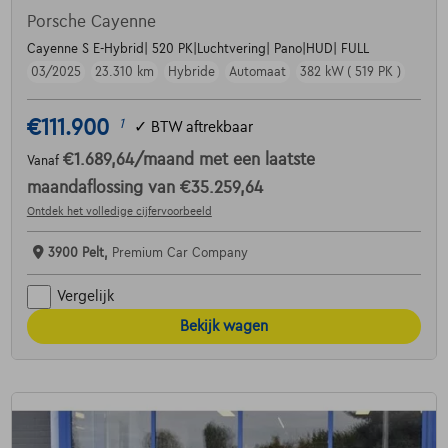
Porsche Cayenne
Cayenne S E-Hybrid| 520 PK|Luchtvering| Pano|HUD| FULL
03/2025
23.310 km
Hybride
Automaat
382 kW ( 519 PK )
€111.900
1
✓
BTW aftrekbaar
€1.689,64
/maand
met een laatste
Vanaf
maandaflossing van
€35.259,64
Ontdek het volledige cijfervoorbeeld
3900 Pelt,
Premium Car Company
Vergelijk
Bekijk wagen