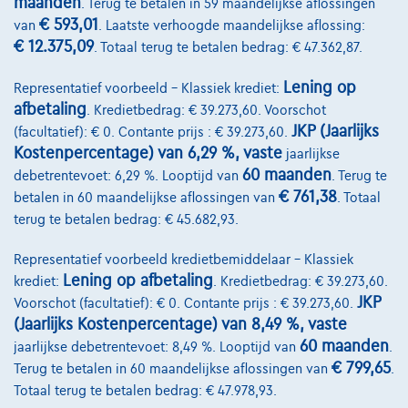
maanden
. Terug te betalen in 59 maandelijkse aflossingen
€ 593,01
van
. Laatste verhoogde maandelijkse aflossing:
€ 12.375,09
. Totaal terug te betalen bedrag: € 47.362,87.
Diensten & Oplossingen
Lening op
Representatief voorbeeld – Klassiek krediet:
afbetaling
. Kredietbedrag: € 39.273,60. Voorschot
Pechverhelping verzekering
JKP (Jaarlijks
(facultatief): € 0. Contante prijs : € 39.273,60.
Kostenpercentage) van 6,29 %, vaste
Financiering
jaarlijkse
60 maanden
debetrentevoet: 6,29 %. Looptijd van
. Terug te
Autoverzekering
€ 761,38
betalen in 60 maandelijkse aflossingen van
. Totaal
terug te betalen bedrag: € 45.682,93.
Lease en persoonlijke lease
Representatief voorbeeld kredietbemiddelaar – Klassiek
Lening op afbetaling
Over Ons
krediet:
. Kredietbedrag: € 39.273,60.
JKP
Voorschot (facultatief): € 0. Contante prijs : € 39.273,60.
Word klant
(Jaarlijks Kostenpercentage) van 8,49 %, vaste
60 maanden
jaarlijkse debetrentevoet: 8,49 %. Looptijd van
.
Wie zijn we
€ 799,65
Terug te betalen in 60 maandelijkse aflossingen van
.
Kwaliteitscharter
Totaal terug te betalen bedrag: € 47.978,93.