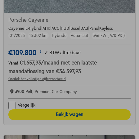
Porsche Cayenne
Cayenne E-Hybrid|AHK|ACC|HUD|Bose|DAB|Pano|Keyless
01/2025
15.302 km
Hybride
Automaat
346 kW ( 470 PK )
€109.800
1
✓
BTW aftrekbaar
€1.657,93
/maand
met een laatste
Vanaf
maandaflossing van
€34.597,93
Ontdek het volledige cijfervoorbeeld
3900 Pelt,
Premium Car Company
Vergelijk
Bekijk wagen