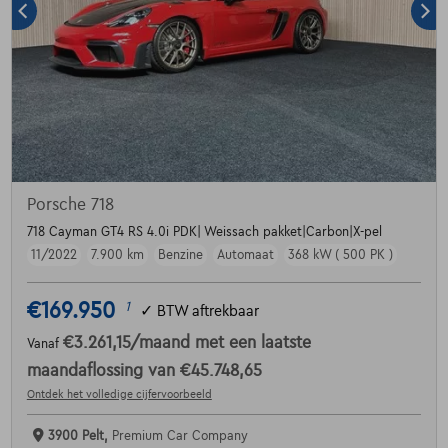
Porsche 718
718 Cayman GT4 RS 4.0i PDK| Weissach pakket|Carbon|X-pel
11/2022
7.900 km
Benzine
Automaat
368 kW ( 500 PK )
€169.950
1
✓
BTW aftrekbaar
€3.261,15
/maand
met een laatste
Vanaf
maandaflossing van
€45.748,65
Ontdek het volledige cijfervoorbeeld
3900 Pelt,
Premium Car Company