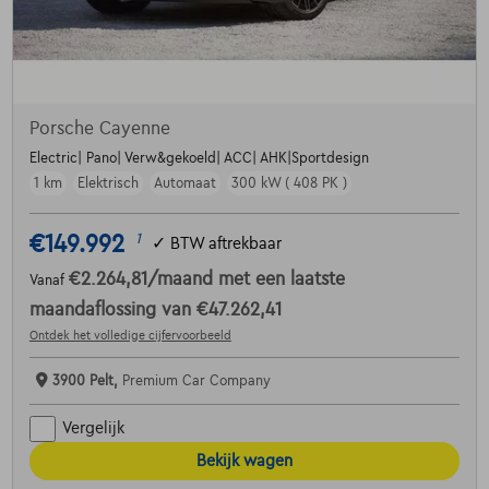
Porsche Cayenne
Electric| Pano| Verw&gekoeld| ACC| AHK|Sportdesign
1 km
Elektrisch
Automaat
300 kW ( 408 PK )
€149.992
1
✓
BTW aftrekbaar
€2.264,81
/maand
met een laatste
Vanaf
maandaflossing van
€47.262,41
Ontdek het volledige cijfervoorbeeld
3900 Pelt,
Premium Car Company
Vergelijk
Bekijk wagen