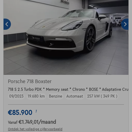
Porsche 718 Boxster
718 S 2.5 Turbo PDK * Memory seat * Chrono * BOSE * Adaptative Cruis
09/2023
19.680 km
Benzine
Automaat
257 kW ( 349 PK )
€85.900
1
€1.749,01
/maand
Vanaf
Ontdek het volledige cijfervoorbeeld