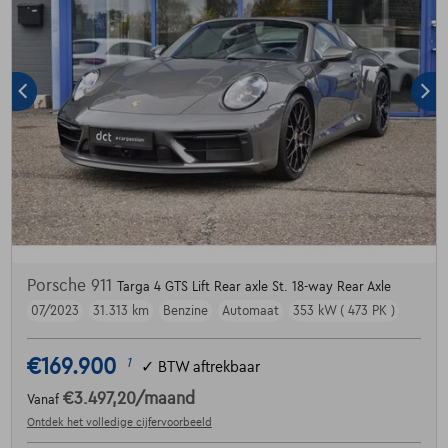
Porsche 911
Targa 4 GTS Lift Rear axle St. 18-way Rear Axle
07/2023
31.313 km
Benzine
Automaat
353 kW ( 473 PK )
€169.900
1
✓
BTW aftrekbaar
€3.497,20
/maand
Vanaf
Ontdek het volledige cijfervoorbeeld