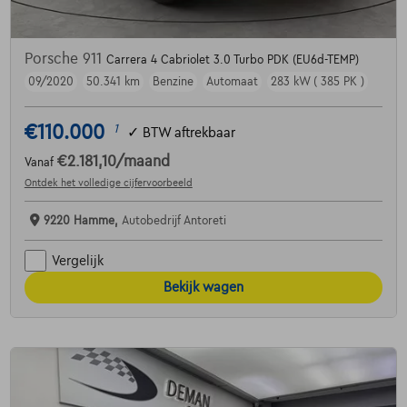
Porsche 911
Carrera 4 Cabriolet 3.0 Turbo PDK (EU6d-TEMP)
09/2020
50.341 km
Benzine
Automaat
283 kW ( 385 PK )
€110.000
1
✓
BTW aftrekbaar
€2.181,10
/maand
Vanaf
Ontdek het volledige cijfervoorbeeld
9220 Hamme,
Autobedrijf Antoreti
Vergelijk
Bekijk wagen