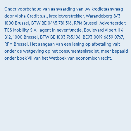
Onze dealers
Onder voorbehoud van aanvaarding van uw kredietaanvraag
door Alpha Credit s.a., kredietverstrekker, Warandeberg 8/3,
Onze partners
1000 Brussel, BTW BE 0445.781.316, RPM Brussel. Adverteerder:
Onze team
TCS Mobility S.A., agent in nevenfunctie, Boulevard Albert II 4,
B12, 1000 Brussel, BTW BE 1003.765.106, BE93 0019 6639 0767,
Contact
RPM Brussel. Het aangaan van een lening op afbetaling valt
onder de wetgeving op het consumentenkrediet, meer bepaald
onder boek VII van het Wetboek van economisch recht.
@2024 TCS Mobility SA/NV Copyright
Algemene Voorwaarden
Bijstandsvoorwaarden
Privacyverklaring
Cookiebeleid
Kwaliteitscharter