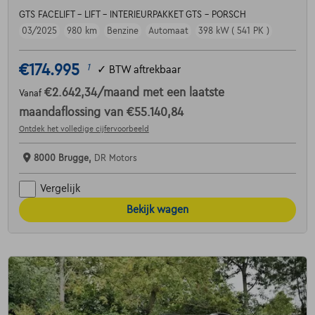
GTS FACELIFT - LIFT - INTERIEURPAKKET GTS - PORSCH
03/2025
980 km
Benzine
Automaat
398 kW ( 541 PK )
€174.995
1
✓
BTW aftrekbaar
€2.642,34
/maand
met een laatste
Vanaf
maandaflossing van
€55.140,84
Ontdek het volledige cijfervoorbeeld
8000 Brugge,
DR Motors
Vergelijk
Bekijk wagen