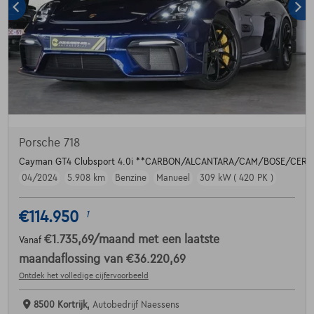
Porsche 718
Cayman GT4 Clubsport 4.0i **CARBON/ALCANTARA/CAM/BOSE/CER
04/2024
5.908 km
Benzine
Manueel
309 kW ( 420 PK )
€114.950
1
€1.735,69
/maand
met een laatste
Vanaf
maandaflossing van
€36.220,69
Ontdek het volledige cijfervoorbeeld
8500 Kortrijk,
Autobedrijf Naessens