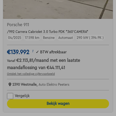
Porsche 911
/992 Carrera Cabriolet 3.0 Turbo PDK *360'CAMERA*
04/2025
17.598 km
Benzine
Automaat
290 kW ( 394 PK )
€139.992
1
✓
BTW aftrekbaar
€2.113,81
/maand
met een laatste
Vanaf
maandaflossing van
€44.111,41
Ontdek het volledige cijfervoorbeeld
2390 Westmalle,
Auto Elektro Peeters
Vergelijk
Bekijk wagen