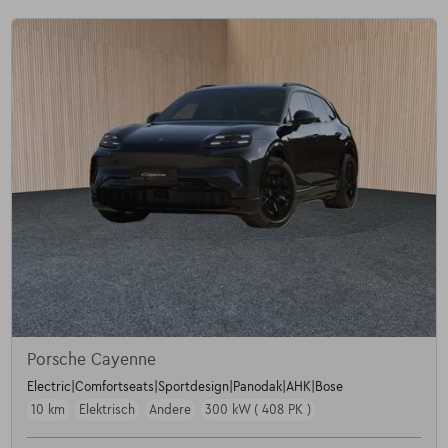
Porsche Cayenne
Electric|Comfortseats|Sportdesign|Panodak|AHK|Bose
10 km
Elektrisch
Andere
300 kW ( 408 PK )