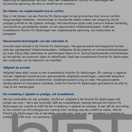
kleptiming en regeneratief remmen, biedt een tweedehands Porsche 914 Stadswagen een
dynamische rijervaring die elke rit verheft tot een avontuur.
Een interieur van ongeëvenaarde luxe en comfort
Stap in het interieur van een Porsche 914 Stadswagen en laat je omarmen door luxe en comfort.
Hoogwaardige materialen, vakmanschap en doordachte details creëren een omgeving die de
zintuigen prikkelt en het rijplezier verhoogt. Met beschikbare opties zoals premium lederen bekleding,
verwarmde en geventileerde stoelen, en een geavanceerd infotainmentsysteem, biedt een
tweedehands Porsche 914 Stadswagen een ongeëvenaarde rijervaring voor bestuurders en
passagiers.
Geavanceerde technologieën voor een verbonden rit
Innovatie staat centraal in de Porsche 914 Stadswagen. Met geavanceerde technologische functies
zoals een geïntegreerd infotainmentsysteem, intelligente rijhulpsystemen en connectiviteitsoplossingen
op maat, blijf je altijd verbonden en geïnformeerd tijdens je rit. Dankzij baanbrekende ontwikkelingen
op het gebied van autonoom rijden en elektrificatie, biedt een tweedehands Porsche 914 Stadswagen
een voorproefje van de toekomst van mobiliteit.
Veiligheid als prioriteit
Veiligheid staat altijd voorop bij een tweedehands Porsche 914 Stadswagen. Elk voertuig is uitgerust
met een uitgebreid assortiment aan geavanceerde veiligheidsvoorzieningen, waaronder adaptieve
cruisecontrol, automatisch noodremmen, dodehoekwaarschuwing en meer. Met geavanceerde
rijhulpsystemen en innovatieve crashtests, biedt de Porsche 914 Stadswagen gemoedsrust op elke rit,
waar je ook naartoe gaat.
Een investering in rijplezier en prestige, ook tweedehands
Met zijn combinatie van stijl, prestatie, comfort en veiligheid is de Porsche 914 Stadswagen niet
zomaar een auto - het is een levensstijl. Zelfs als tweedehands voertuig behoudt de Porsche 914
Stadswagen zijn waarde en blijft het een investering in rijplezier en prestige. Ervaar zelf de opwinding
en het comfort van dit buitengewone voertuig door vandaag nog een proefrit te maken. Met de
Porsche 914 Stadswagen kies je niet alleen voor een auto, maar voor een investering in rijplezier en
prestige die blijft lonen voor jarenlang rijplezier.