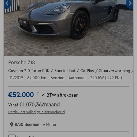
Porsche 718
Cayman 2.0 Turbo PDK / Sportuitlaat / CarPlay / Stuurverwarming / Br
11/2019
69.000 km
Benzine
Automaat
220 kW ( 299 PK )
€52.000
1
✓
BTW aftrekbaar
€1.070,36
/maand
Vanaf
Ontdek het volledige cijfervoorbeeld
8730 Beernem,
A Motors