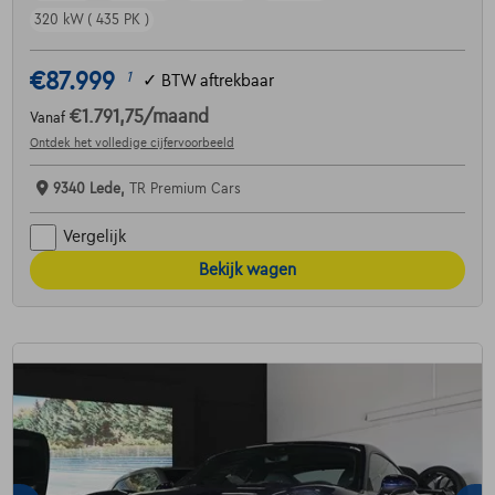
320 kW ( 435 PK )
€87.999
1
✓
BTW aftrekbaar
€1.791,75
/maand
Vanaf
Ontdek het volledige cijfervoorbeeld
9340 Lede,
TR Premium Cars
Vergelijk
Bekijk wagen