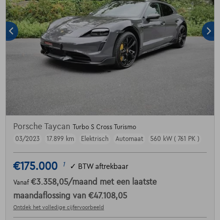
Porsche Taycan
Turbo S Cross Turismo
03/2023
17.899 km
Elektrisch
Automaat
560 kW ( 761 PK )
€175.000
1
✓
BTW aftrekbaar
€3.358,05
/maand
met een laatste
Vanaf
maandaflossing van
€47.108,05
Ontdek het volledige cijfervoorbeeld