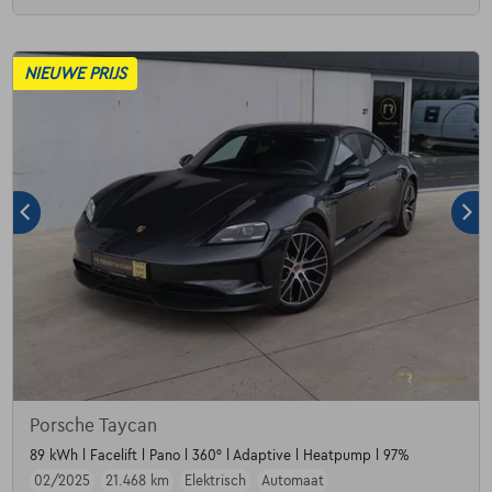
NIEUWE PRIJS
Porsche Taycan
89 kWh l Facelift l Pano l 360° l Adaptive l Heatpump l 97%
02/2025
21.468 km
Elektrisch
Automaat