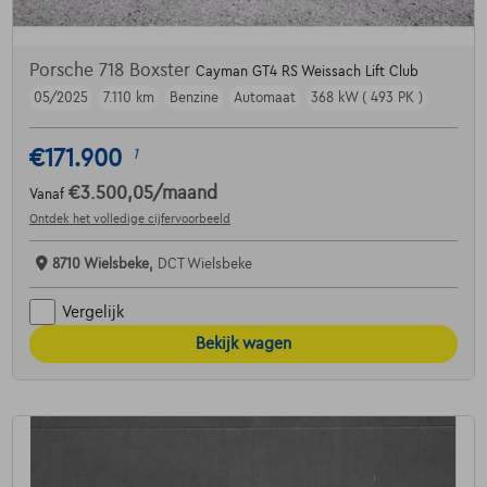
Porsche 718 Boxster
Cayman GT4 RS Weissach Lift Club
05/2025
7.110 km
Benzine
Automaat
368 kW ( 493 PK )
€171.900
1
€3.500,05
/maand
Vanaf
Ontdek het volledige cijfervoorbeeld
8710 Wielsbeke,
DCT Wielsbeke
Vergelijk
Bekijk wagen