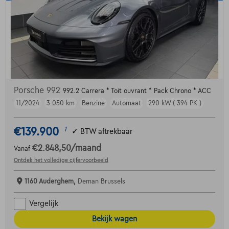
Porsche 992
992.2 Carrera * Toit ouvrant * Pack Chrono * ACC
11/2024
3.050 km
Benzine
Automaat
290 kW ( 394 PK )
€139.900
1
✓
BTW aftrekbaar
€2.848,50
/maand
Vanaf
Ontdek het volledige cijfervoorbeeld
1160 Auderghem,
Deman Brussels
Vergelijk
Bekijk wagen