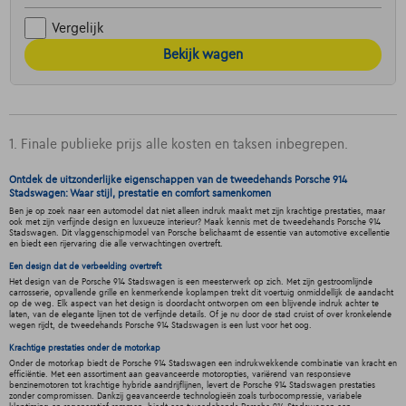
Vergelijk
Bekijk wagen
1. Finale publieke prijs alle kosten en taksen inbegrepen.
Ontdek de uitzonderlijke eigenschappen van de tweedehands Porsche 914
Stadswagen: Waar stijl, prestatie en comfort samenkomen
Ben je op zoek naar een automodel dat niet alleen indruk maakt met zijn krachtige prestaties, maar
ook met zijn verfijnde design en luxueuze interieur? Maak kennis met de tweedehands Porsche 914
Stadswagen. Dit vlaggenschipmodel van Porsche belichaamt de essentie van automotive excellentie
en biedt een rijervaring die alle verwachtingen overtreft.
Een design dat de verbeelding overtreft
Het design van de Porsche 914 Stadswagen is een meesterwerk op zich. Met zijn gestroomlijnde
carrosserie, opvallende grille en kenmerkende koplampen trekt dit voertuig onmiddellijk de aandacht
op de weg. Elk aspect van het design is doordacht ontworpen om een blijvende indruk achter te
laten, van de elegante lijnen tot de verfijnde details. Of je nu door de stad cruist of over kronkelende
wegen rijdt, de tweedehands Porsche 914 Stadswagen is een lust voor het oog.
Krachtige prestaties onder de motorkap
Onder de motorkap biedt de Porsche 914 Stadswagen een indrukwekkende combinatie van kracht en
efficiëntie. Met een assortiment aan geavanceerde motoropties, variërend van responsieve
benzinemotoren tot krachtige hybride aandrijflijnen, levert de Porsche 914 Stadswagen prestaties
zonder compromissen. Dankzij geavanceerde technologieën zoals turbocompressie, variabele