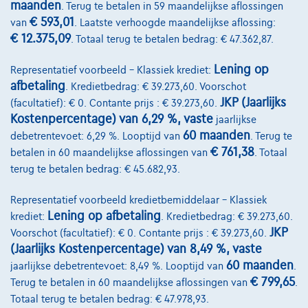
maanden
. Terug te betalen in 59 maandelijkse aflossingen
€ 593,01
van
. Laatste verhoogde maandelijkse aflossing:
€ 12.375,09
. Totaal terug te betalen bedrag: € 47.362,87.
Diensten & Oplossingen
Lening op
Representatief voorbeeld – Klassiek krediet:
afbetaling
. Kredietbedrag: € 39.273,60. Voorschot
Pechverhelping verzekering
JKP (Jaarlijks
(facultatief): € 0. Contante prijs : € 39.273,60.
Kostenpercentage) van 6,29 %, vaste
Financiering
jaarlijkse
60 maanden
debetrentevoet: 6,29 %. Looptijd van
. Terug te
Autoverzekering
€ 761,38
betalen in 60 maandelijkse aflossingen van
. Totaal
terug te betalen bedrag: € 45.682,93.
Lease en persoonlijke lease
Representatief voorbeeld kredietbemiddelaar – Klassiek
Lening op afbetaling
Over Ons
krediet:
. Kredietbedrag: € 39.273,60.
JKP
Voorschot (facultatief): € 0. Contante prijs : € 39.273,60.
Word klant
(Jaarlijks Kostenpercentage) van 8,49 %, vaste
60 maanden
jaarlijkse debetrentevoet: 8,49 %. Looptijd van
.
Wie zijn we
€ 799,65
Terug te betalen in 60 maandelijkse aflossingen van
.
Kwaliteitscharter
Totaal terug te betalen bedrag: € 47.978,93.