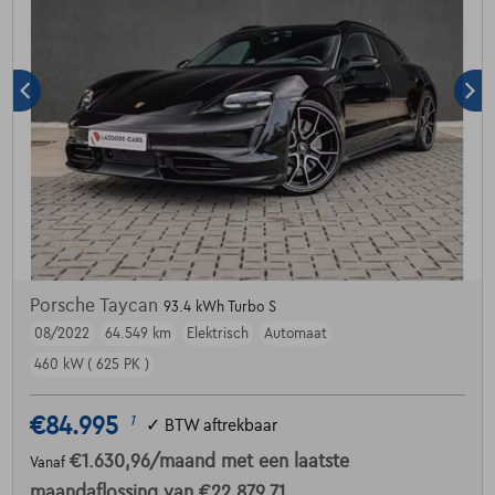
Porsche Taycan
93.4 kWh Turbo S
08/2022
64.549 km
Elektrisch
Automaat
460 kW ( 625 PK )
€84.995
1
✓
BTW aftrekbaar
€1.630,96
/maand
met een laatste
Vanaf
maandaflossing van
€22.879,71