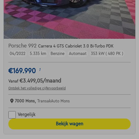
Porsche 992
Carrera 4 GTS Cabriolet 3.0 Bi-Turbo PDK
04/2022
5.335 km
Benzine
Automaat
353 kW ( 480 PK )
€169.990
1
€3.499,05
/maand
Vanaf
Ontdek het volledige cijfervoorbeeld
7000 Mons,
TransakAuto Mons
Vergelijk
Bekijk wagen