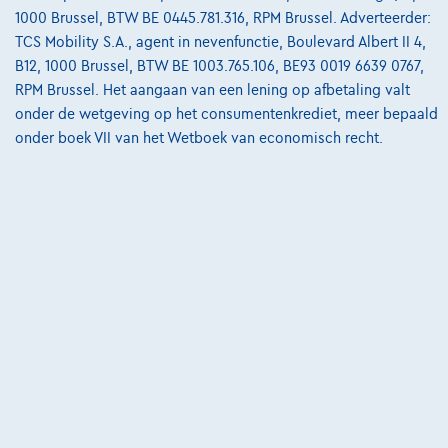
1000 Brussel, BTW BE 0445.781.316, RPM Brussel. Adverteerder:
TCS Mobility S.A., agent in nevenfunctie, Boulevard Albert II 4,
B12, 1000 Brussel, BTW BE 1003.765.106, BE93 0019 6639 0767,
RPM Brussel. Het aangaan van een lening op afbetaling valt
onder de wetgeving op het consumentenkrediet, meer bepaald
onder boek VII van het Wetboek van economisch recht.
Porsche Macan
Macan 2.0 Turbo PDK| Pano| Luchtvering| Bose
02/2019
66.500 km
Benzine
Automaat
180 kW ( 245 PK )