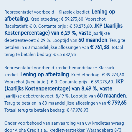
Lening op
Representatief voorbeeld – Klassiek krediet:
afbetaling
. Kredietbedrag: € 39.273,60. Voorschot
JKP (Jaarlijks
(facultatief): € 0. Contante prijs : € 39.273,60.
Kostenpercentage) van 6,29 %, vaste
jaarlijkse
60 maanden
debetrentevoet: 6,29 %. Looptijd van
. Terug te
€ 761,38
betalen in 60 maandelijkse aflossingen van
. Totaal
Porsche Cayman
718
terug te betalen bedrag: € 45.682,93.
10/2021
47.166 km
Benzine
Automaat
220 kW ( 295 PK )
Representatief voorbeeld kredietbemiddelaar – Klassiek
Lening op afbetaling
€59.900
1
krediet:
. Kredietbedrag: € 39.273,60.
✓
BTW aftrekbaar
JKP
Voorschot (facultatief): € 0. Contante prijs : € 39.273,60.
€1.232,97
/maand
Vanaf
(Jaarlijks Kostenpercentage) van 8,49 %, vaste
Ontdek het volledige cijfervoorbeeld
60 maanden
jaarlijkse debetrentevoet: 8,49 %. Looptijd van
.
€ 799,65
Terug te betalen in 60 maandelijkse aflossingen van
.
8710 Wielsbeke,
DCT Wielsbeke
Totaal terug te betalen bedrag: € 47.978,93.
Vergelijk
Onder voorbehoud van aanvaarding van uw kredietaanvraag
Bekijk wagen
door Alpha Credit s.a., kredietverstrekker, Warandeberg 8/3,