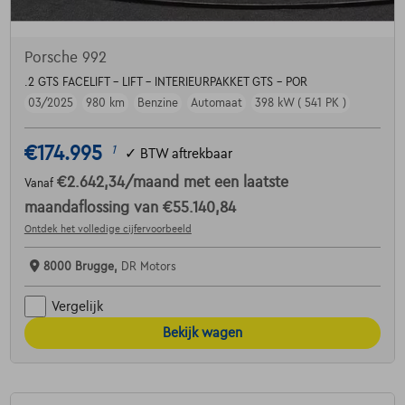
Porsche 992
.2 GTS FACELIFT - LIFT - INTERIEURPAKKET GTS - POR
03/2025
980 km
Benzine
Automaat
398 kW ( 541 PK )
€174.995
1
✓
BTW aftrekbaar
€2.642,34
/maand
met een laatste
Vanaf
maandaflossing van
€55.140,84
Ontdek het volledige cijfervoorbeeld
8000 Brugge,
DR Motors
Vergelijk
Bekijk wagen