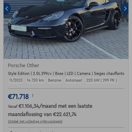
Porsche Other
Style Edition | 2.0L 299cv | Bose | LED | Camera | Sieges chauffants
11/2023
14.720 km
Benzine
Automaat
220 kW ( 299 PK )
€71.718
1
€1.106,34
/maand
met een laatste
Vanaf
maandaflossing van
€22.621,74
Ontdek het volledige cijfervoorbeeld