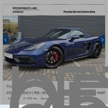
Porsche Other
GTS | 4.0L 400CV | PDK | BOSE | SIEGES CHAUFFANTS | ANGLES MORTS
02/2024
21.990 km
Benzine
Automaat
294 kW ( 400 PK )