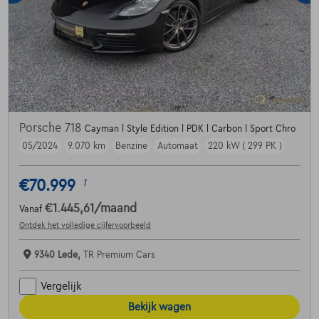
Porsche 718
Cayman l Style Edition l PDK l Carbon l Sport Chro
05/2024
9.070 km
Benzine
Automaat
220 kW ( 299 PK )
€70.999
1
€1.445,61
/maand
Vanaf
Ontdek het volledige cijfervoorbeeld
9340 Lede,
TR Premium Cars
Vergelijk
Bekijk wagen