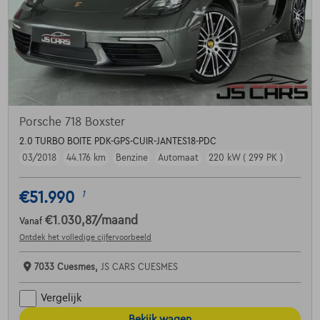
Porsche 718 Boxster
2.0 TURBO BOITE PDK-GPS-CUIR-JANTES18-PDC
03/2018
44.176 km
Benzine
Automaat
220 kW ( 299 PK )
€51.990
1
€1.030,87
/maand
Vanaf
Ontdek het volledige cijfervoorbeeld
7033 Cuesmes,
JS CARS CUESMES
Vergelijk
Bekijk wagen