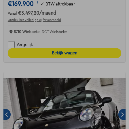
€169.900
1
✓
BTW aftrekbaar
€3.497,20
/maand
Vanaf
Ontdek het volledige cijfervoorbeeld
8710 Wielsbeke,
DCT Wielsbeke
Vergelijk
Bekijk wagen