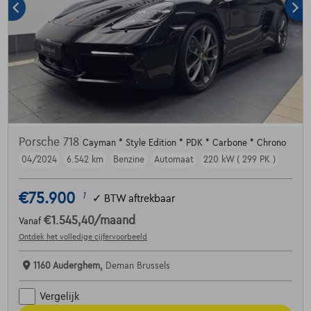
Porsche 718
Cayman * Style Edition * PDK * Carbone * Chrono
04/2024
6.542 km
Benzine
Automaat
220 kW ( 299 PK )
€75.900
1
✓
BTW aftrekbaar
€1.545,40
/maand
Vanaf
Ontdek het volledige cijfervoorbeeld
1160 Auderghem,
Deman Brussels
Vergelijk