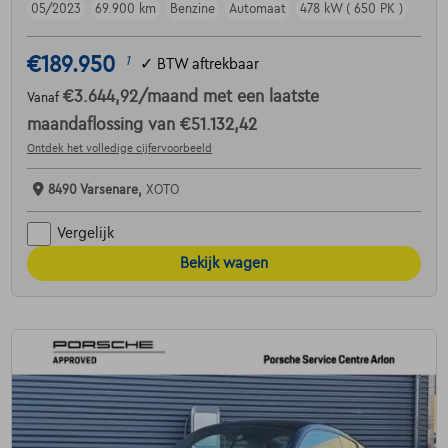
05/2023
69.900 km
Benzine
Automaat
478 kW ( 650 PK )
€189.950
1
✓
BTW aftrekbaar
€3.644,92
/maand
met een laatste
Vanaf
maandaflossing van
€51.132,42
Ontdek het volledige cijfervoorbeeld
8490 Varsenare,
XOTO
Vergelijk
Bekijk wagen