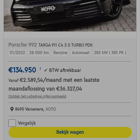
Porsche 992
TARGA 911 C4 3.0 TURBO PDK
01/2022
28.000 km
Benzine
Automaat
283 kW ( 385 PK )
€134.950
1
✓
BTW aftrekbaar
€2.589,54
/maand
met een laatste
Vanaf
maandaflossing van
€36.327,04
Ontdek het volledige cijfervoorbeeld
8490 Varsenare,
XOTO
Vergelijk
Bekijk wagen