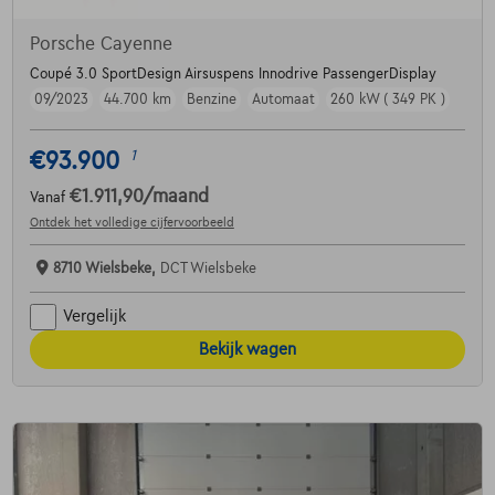
Porsche Cayenne
Coupé 3.0 SportDesign Airsuspens Innodrive PassengerDisplay
09/2023
44.700 km
Benzine
Automaat
260 kW ( 349 PK )
€93.900
1
€1.911,90
/maand
Vanaf
Ontdek het volledige cijfervoorbeeld
8710 Wielsbeke,
DCT Wielsbeke
Vergelijk
Bekijk wagen