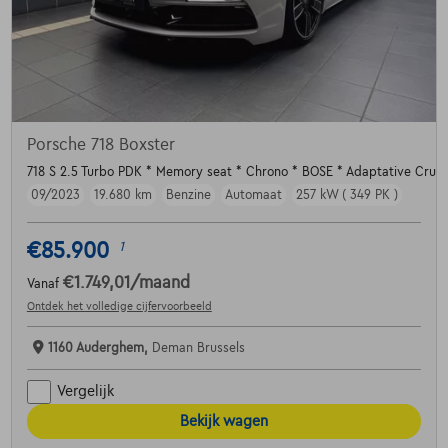
Porsche 718 Boxster
718 S 2.5 Turbo PDK * Memory seat * Chrono * BOSE * Adaptative Cruis
09/2023
19.680 km
Benzine
Automaat
257 kW ( 349 PK )
€85.900
1
€1.749,01
/maand
Vanaf
Ontdek het volledige cijfervoorbeeld
1160 Auderghem,
Deman Brussels
Vergelijk
Bekijk wagen