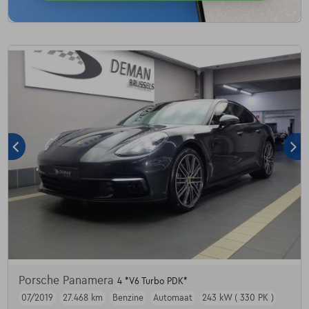
Porsche Panamera
4 *V6 Turbo PDK*
07/2019
27.468 km
Benzine
Automaat
243 kW ( 330 PK )