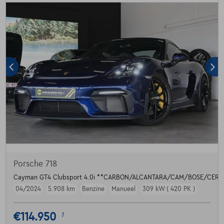
Porsche 718
Cayman GT4 Clubsport 4.0i **CARBON/ALCANTARA/CAM/BOSE/CER
04/2024
5.908 km
Benzine
Manueel
309 kW ( 420 PK )
€114.950
1