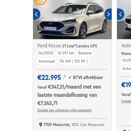
Ford Focus
Vol
ST-Line*Caméra GPS
04/2025
16.051 km
Benzine
Momen
01/2
Automaat
114 kW ( 155 PK )
Auto
€22.995
1
✓
BTW aftrekbaar
€19
€347,21
/maand
met een
Vanaf
laatste maandaflossing van
Vana
Ontdek
€7.245,71
Ontdek het volledige cijfervoorbeeld
7700 Mouscron,
VDC Car Mouscron