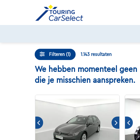
Skip
to
content
Filteren (1)
1.143
resultaten
We hebben momenteel geen Pon
die je misschien aanspreken.