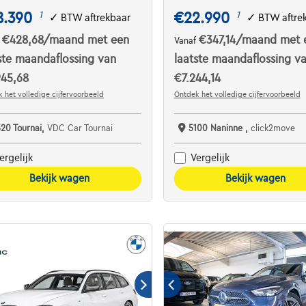
8.390
€22.990
1
1
✓
BTW aftrekbaar
✓
BTW aftre
€428,68
/maand
met een
€347,14
/maand
met 
f
Vanaf
ste maandaflossing van
laatste maandaflossing v
945,68
€7.244,14
 het volledige cijfervoorbeeld
Ontdek het volledige cijfervoorbeeld
520 Tournai,
VDC Car Tournai
5100 Naninne ,
click2move
ergelijk
Vergelijk
Bekijk wagen
Bekijk wagen