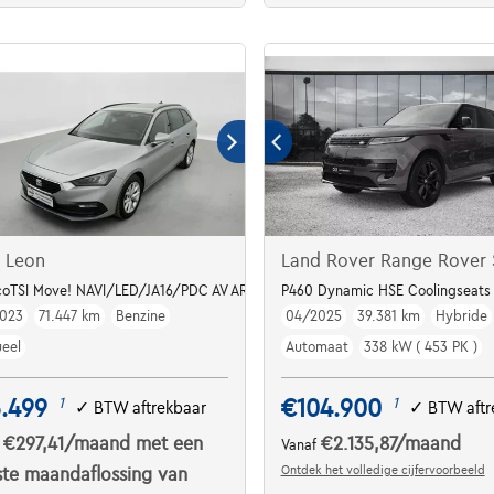
 Leon
Land Rover Range Rover 
y | Sièges Chauffants Av
coTSI Move! NAVI/LED/JA16/PDC AV AR
P460 Dynamic HSE Coolingseats
023
71.447 km
Benzine
04/2025
39.381 km
Hybride
eel
Automaat
338 kW ( 453 PK )
.499
€104.900
1
1
✓
BTW aftrekbaar
✓
BTW aftr
€297,41
/maand
met een
€2.135,87
/maand
f
Vanaf
Ontdek het volledige cijfervoorbeeld
ste maandaflossing van