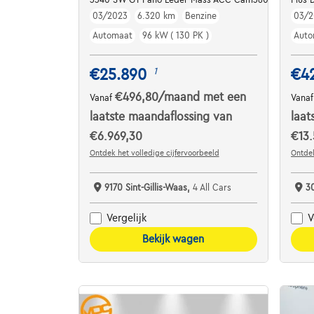
03/2023
6.320 km
Benzine
03/2
Automaat
96 kW ( 130 PK )
Auto
€25.890
€4
1
€496,80
/maand
met een
Vanaf
Vana
laatste maandaflossing van
laat
€6.969,30
€13.
Ontdek het volledige cijfervoorbeeld
Ontdek
9170 Sint-Gillis-Waas,
4 All Cars
3
Vergelijk
V
Bekijk wagen