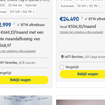
025
32.946 km
Hybride
Automaat
92 kW ( 125 PK )
maat
257 kW ( 345 PK )
€24.490
1
✓
BTW aftre
2.999
1
✓
BTW aftrekbaar
€504,10
/maand
Vanaf
€649,27
/maand
met een
Ontdek het volledige cijfervoorbeeld
f
ste maandaflossing van
548,97
 het volledige cijfervoorbeeld
4671 Barchon,
JLR Liège Auto
001 Heverlee,
ACB Leuven
Vergelijk
ergelijk
Bekijk wagen
Bekijk wagen