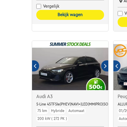
A
Vergelijk
V
Bekijk wagen
Audi A3
Peu
S-Line 45TFSIe|PHEV|NAVI+|LED|MMIPRO|SONOS|JA18"
ALLUR
75 km
Hybride
Automaat
01/2
200 kW ( 272 PK )
Auto