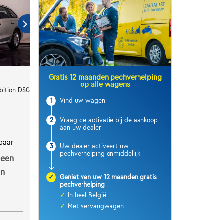
Gratis 12 maanden pechverhelping
op alle wagens
bition DSG
1
Vind uw wagen
2
Vraag de activatie bij de aankoop
aan uw dealer
baar
3
Uw dealer activeert uw
pechverhelping onmiddellijk
 een
an
✓
Geniet van uw 12 maanden gratis
pechverhelping
✓
In heel België
✓
Met vervangwagen