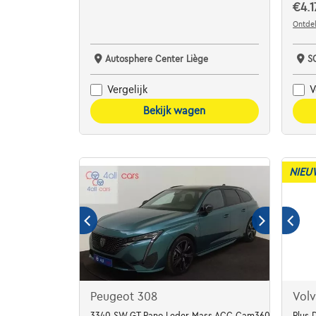
€4.1
Ontdek
Autosphere Center Liège
S
Vergelijk
V
Bekijk wagen
NIEU
Peugeot 308
Vol
3340 SW GT Pano Leder Mass ACC Cam360° LED Keyless
Plus 