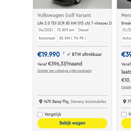
Volkswagen Golf Variant
Mer
Life 2.0 TDI SCR 85 kW (115 ch) 7 vitesses DSG
Break
04/2021
75.859 km
Diesel
01/2
Automaat
85 kW ( 114 PK )
Auto
€19.990
€3
1
✓
BTW aftrekbaar
€396,37
/maand
Vanaf
Vana
Ontdek het volledige cijfervoorbeeld
laat
€10.
Ontdek
1470 Baisy-Thy,
Steveny Automobiles
7
Vergelijk
V
Bekijk wagen