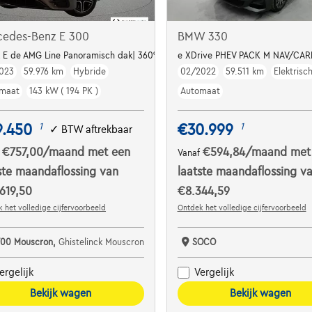
cedes-Benz E 300
BMW 330
 E de AMG Line Panoramisch dak| 360° Camera| Burmester|HUD +
e XDrive PHEV PACK M NAV/C
023
59.976 km
Hybride
02/2022
59.511 km
Elektrisc
maat
143 kW ( 194 PK )
Automaat
9.450
€30.999
1
1
✓
BTW aftrekbaar
€757,00
/maand
met een
€594,84
/maand
met
f
Vanaf
ste maandaflossing van
laatste maandaflossing v
619,50
€8.344,59
 het volledige cijfervoorbeeld
Ontdek het volledige cijfervoorbeeld
700 Mouscron,
Ghistelinck Mouscron
SOCO
ergelijk
Vergelijk
Bekijk wagen
Bekijk wagen