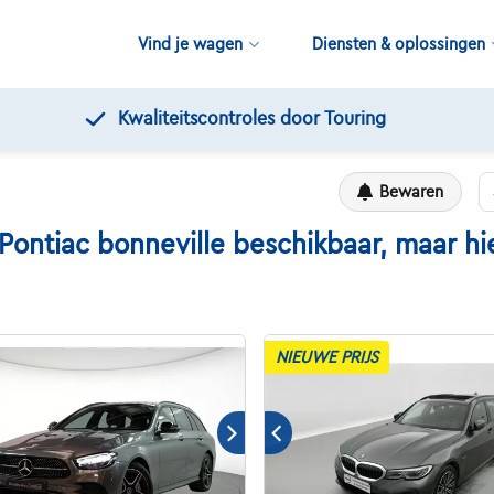
Vind je wagen
Diensten & oplossingen
Gratis 12 maanden pechverhelping
Bewaren
tiac bonneville beschikbaar, maar hier
NIEUWE PRIJS