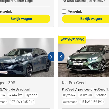
utosphere Center Liège
5100 Naninne ,
click2move
ergelijk
Vergelijk
Bekijk wagen
Bekijk wagen
NIEUWE PRIJS
geot 308
Kia Pro Ceed
E*Véh. de Direction!
ProCeed / pro_cee'd ProCeed 1.
026
14.444 km
Hybride
03/2024
58.119 km
Benzine
maat
107 kW ( 145 PK )
Automaat
117 kW ( 159 PK )