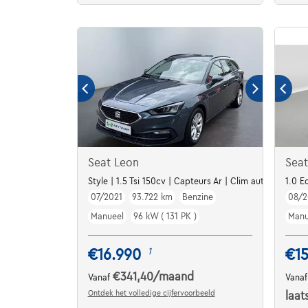
Seat Leon
Seat
Style | 1.5 Tsi 150cv | Capteurs Ar | Clim auto | Carpla
1.0 E
07/2021
93.722 km
Benzine
08/2
Manueel
96 kW ( 131 PK )
Manu
€16.990
€15
1
€341,40
/maand
Vanaf
Vana
Ontdek het volledige cijfervoorbeeld
laat