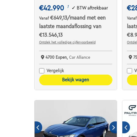
€42.990
€2
1
✓
BTW aftrekbaar
€649,13
/maand
met een
Vanaf
Vana
laatste maandaflossing van
laat
€13.546,13
€8.
Ontdek het volledige cijfervoorbeeld
Ontdek
4700 Eupen,
Car Alliance
7
Vergelijk
V
Bekijk wagen