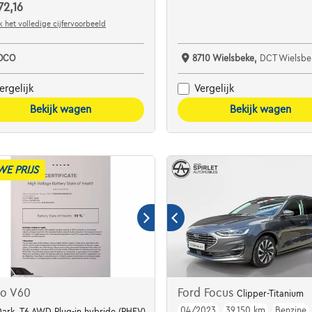
72,16
 het volledige cijfervoorbeeld
OCO
8710 Wielsbeke,
DCT Wielsbe
ergelijk
Vergelijk
Bekijk wagen
Bekijk wagen
WE PRIJS
vo V60
Ford Focus
Clipper-Titanium
04/2023
39.150 km
Benzine
 E-Klep HiFi 1.2PT 130PK S/S EAT8
Dark, T6 AWD Plug-in hybride (PHEV),