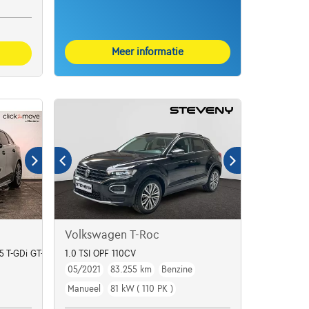
Meer informatie
Volkswagen T-Roc
5 T-GDi GT-Line DCT
1.0 TSI OPF 110CV
05/2021
83.255 km
Benzine
Manueel
81 kW ( 110 PK )