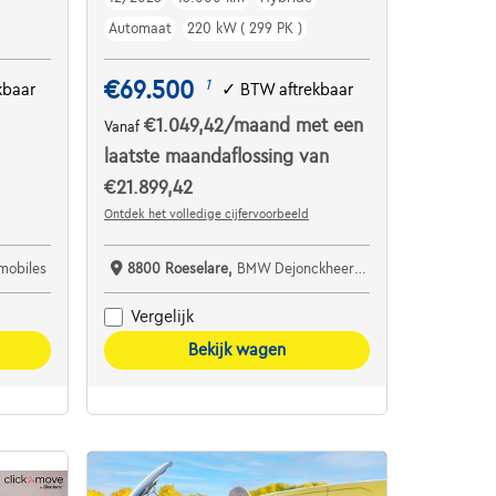
Automaat
220 kW ( 299 PK )
€69.500
1
kbaar
✓
BTW aftrekbaar
€1.049,42
/maand
met een
Vanaf
laatste maandaflossing van
€21.899,42
Ontdek het volledige cijfervoorbeeld
mobiles
8800 Roeselare,
BMW Dejonckheere Roeselare
Vergelijk
Bekijk wagen