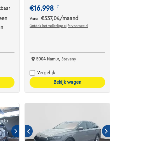
€16.998
1
kbaar
een
€337,04
/maand
Vanaf
Ontdek het volledige cijfervoorbeeld
an
5004 Namur,
Steveny
Vergelijk
Bekijk wagen