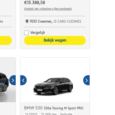
€13.388,58
Ontdek het volledige cijfervoorbeeld
ke
7033 Cuesmes,
JS CARS CUESMES
Vergelijk
Bekijk wagen
BMW 530
530e Touring M Sport PRO
12/2025
15.000 km
Hybride