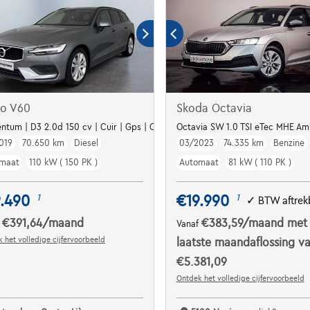
vo V60
Skoda Octavia
tum | D3 2.0d 150 cv | Cuir | Gps | Clim auto | Alu
Octavia SW 1.0 TSI eTec MHE Am
019
70.650 km
Diesel
03/2023
74.335 km
Benzine
maat
110 kW ( 150 PK )
Automaat
81 kW ( 110 PK )
.490
€19.990
1
1
✓
BTW aftrek
€391,64
/maand
€383,59
/maand
met
f
Vanaf
 het volledige cijfervoorbeeld
laatste maandaflossing v
€5.381,09
Ontdek het volledige cijfervoorbeeld