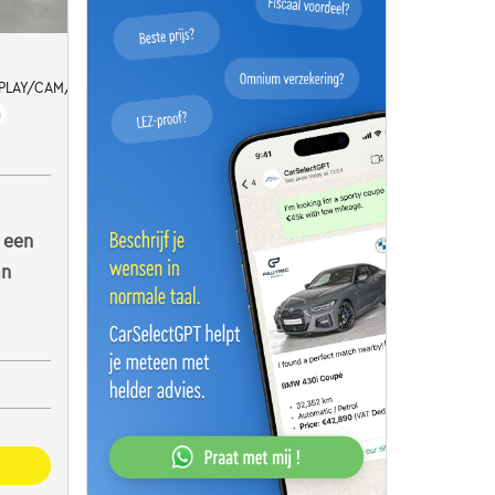
ARPLAY/CAM/CUIR/PANO/LASER LED/HUD
h
 een
an