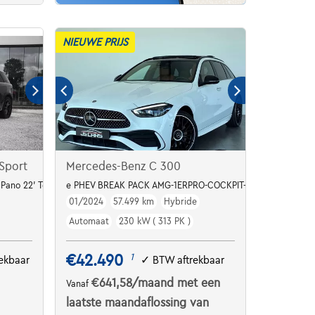
NIEUWE PRIJS
Sport
Mercedes-Benz C 300
 Pano 22' Towbar
e PHEV BREAK PACK AMG-1ERPRO-COCKPIT-T.O-CARPLAY-CU
01/2024
57.499 km
Hybride
Automaat
230 kW ( 313 PK )
€42.490
1
ekbaar
✓
BTW aftrekbaar
€641,58
/maand
met een
Vanaf
laatste maandaflossing van