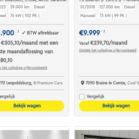
023
39.000 km
Diesel
01/2018
127.000 km
Diesel
eel
75 kW ( 102 PK )
Manueel
73 kW ( 99 PK )
5.900
€9.999
1
1
✓
BTW aftrekbaar
€305,10
/maand
met een
€239,70
/maand
f
Vanaf
Ontdek het volledige cijfervoorbeeld
ste maandaflossing van
80,10
 het volledige cijfervoorbeeld
970 Leopoldsburg,
B-Premium Cars
7090 Braine le Comte,
Cool V
ergelijk
Vergelijk
Bekijk wagen
Bekijk wagen