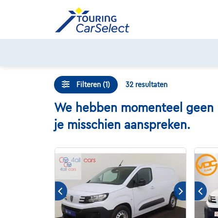
Skip
to
content
Filteren (1)
32
resultaten
We hebben momenteel geen Peu
je misschien aanspreken.