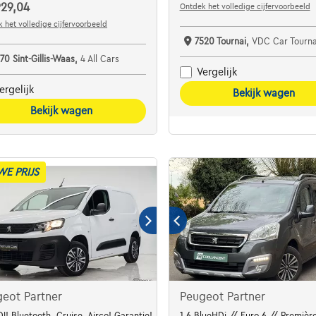
929,04
Ontdek het volledige cijfervoorbeeld
 het volledige cijfervoorbeeld
7520 Tournai,
VDC Car Tourna
70 Sint-Gillis-Waas,
4 All Cars
Vergelijk
ergelijk
Bekijk wagen
Bekijk wagen
WE PRIJS
eot Partner
Peugeot Partner
DI! Bluetooth, Cruise, Airco! Garantie!
1.6 BlueHDi // Euro 6 // Première