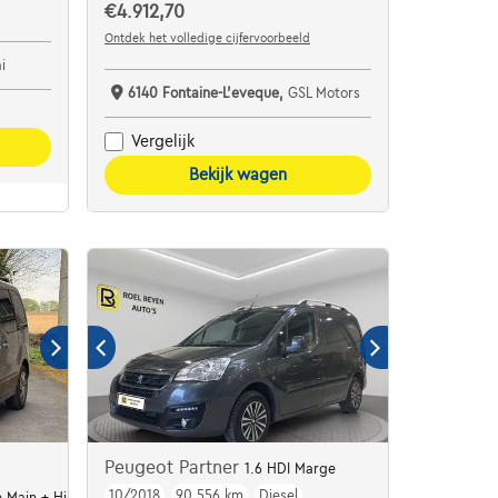
€4.912,70
Ontdek het volledige cijfervoorbeeld
i
6140 Fontaine-L'eveque,
GSL Motors
Vergelijk
Bekijk wagen
Peugeot Partner
1.6 HDI Marge
10/2018
90.556 km
Diesel
 Main + Historiq