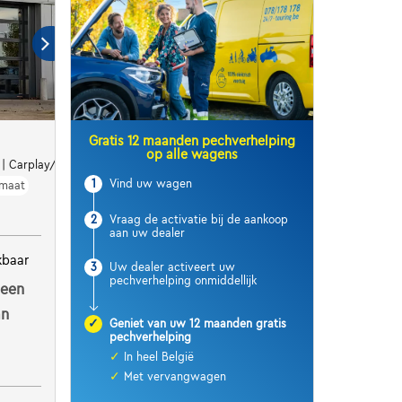
Gratis 12 maanden pechverhelping
op alle wagens
 | Carplay/Android | ...
1
Vind uw wagen
maat
2
Vraag de activatie bij de aankoop
aan uw dealer
kbaar
3
Uw dealer activeert uw
pechverhelping onmiddellijk
 een
an
✓
Geniet van uw 12 maanden gratis
pechverhelping
✓
In heel België
✓
Met vervangwagen