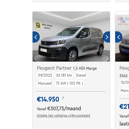
Peugeot Partner
Peug
1,5 HDI Marge
09/2022
26.181 km
Diesel
3345 
10/2
Manueel
75 kW ( 102 PK )
Manu
€14.950
1
€2
€307,73
/maand
Vanaf
Ontdek het volledige cijfervoorbeeld
Vana
laat