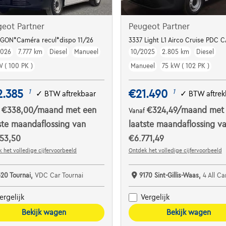
eot Partner
Peugeot Partner
0kWh 136pk Aut
GON*Caméra recul*dispo 11/26
3337 Light L1 Airco Cruise PDC
2026
7.777 km
Diesel
Manueel
10/2025
2.805 km
Diesel
W ( 100 PK )
Manueel
75 kW ( 102 PK )
2.385
€21.490
1
1
✓
BTW aftrekbaar
✓
BTW aftrek
€338,00
/maand
met een
€324,49
/maand
met
f
Vanaf
ste maandaflossing van
laatste maandaflossing v
53,50
€6.771,49
 het volledige cijfervoorbeeld
Ontdek het volledige cijfervoorbeeld
520 Tournai,
VDC Car Tournai
9170 Sint-Gillis-Waas,
4 All Ca
ergelijk
Vergelijk
Bekijk wagen
Bekijk wagen