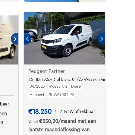
Peugeot Partner
1.5 HDi 102cv 3 pl Blanc 04/23 49888km Airco
04/2023
49.888 km
Diesel
Manueel
75 kW ( 102 PK )
kbaar
€18.250
1
✓
BTW aftrekbaar
een
€350,20
/maand
met een
an
Vanaf
laatste maandaflossing van