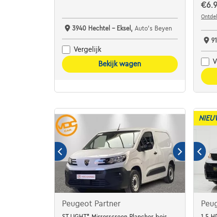
€6.
Ontdek
3940 Hechtel - Eksel,
Auto's Beyen
91
Vergelijk
V
Bekijk wagen
NIEU
Peugeot Partner
Peug
ST LIGHT* Mirrorscreen Plancher bois
1.5 H