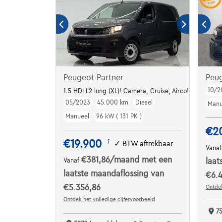
Peugeot Partner
Peu
10/2
1.5 HDI L2 long (XL)! Camera, Cruise, Airco!
05/2023
45.000 km
Diesel
Manu
Manueel
96 kW ( 131 PK )
€2
€19.900
1
✓
BTW aftrekbaar
Vana
€381,86
/maand
met een
Vanaf
laat
laatste maandaflossing van
€6.4
€5.356,86
Ontdek
Ontdek het volledige cijfervoorbeeld
7