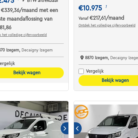
2.475
✓
BTW aftrekbaar
€10.975
1
€339,36
/maand
met een
f
€217,61
/maand
ste maandaflossing van
Vanaf
Ontdek het volledige cijfervoorbeeld
81,86
 het volledige cijfervoorbeeld
870 Izegem,
Decaigny Izegem
8870 Izegem,
Decaigny Izeg
ergelijk
Vergelijk
Bekijk wagen
Bekijk wagen