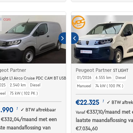
eot Partner
Peugeot Partner
ST LIGHT
01/2026
6.555 km
Diesel
Light L1 Airco Cruise PDC CAM BT USB 650Kg 1.5BlueHDi S&S
025
2.540 km
Diesel
Manueel
74 kW ( 100 PK )
eel
75 kW ( 102 PK )
€22.325
1
✓
BTW aftre
1.990
1
✓
BTW aftrekbaar
€337,10
/maand
met 
Vanaf
€332,04
/maand
met een
f
laatste maandaflossing v
ste maandaflossing van
€7.034,60