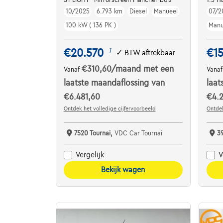
10/2025
6.793 km
Diesel
Manueel
07/2
100 kW ( 136 PK )
Manu
€20.570
€1
1
✓
BTW aftrekbaar
€310,60
/maand
met een
Vanaf
Vana
laatste maandaflossing van
laat
€6.481,60
€4.2
Ontdek het volledige cijfervoorbeeld
Ontdek
7520 Tournai,
VDC Car Tournai
3
Vergelijk
V
Bekijk wagen