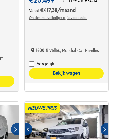
€20.499
✓
BTW aftrekbaar
€417,38
/maand
Vanaf
Ontdek het volledige cijfervoorbeeld
1400 Nivelles,
Mondial Car Nivelles
em
Vergelijk
Bekijk wagen
NIEUWE PRIJS