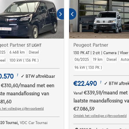
geot Partner
Peugeot Partner
ST LIGHT
025
6.468 km
Diesel
130 PK AT | 2-zit | Camera | Vloer
06/2025
19 km
Diesel
Auto
eel
100 kW ( 136 PK )
96 kW ( 130 PK )
0.570
1
✓
BTW aftrekbaar
€22.490
1
✓
BTW aftre
€310,60
/maand
met een
f
€339,59
/maand
met
ste maandaflossing van
Vanaf
laatste maandaflossing v
81,60
€7.086,59
 het volledige cijfervoorbeeld
Ontdek het volledige cijfervoorbeeld
520 Tournai,
VDC Car Tournai