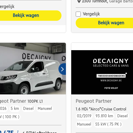
2300 Turnhout,
Garage Barto
ergelijk
Vergelijk
Bekijk wagen
Bekijk wagen
geot Partner
Peugeot Partner
100PK L1
2026
5 km
Diesel
Manueel
1.6 HDi *Airco*Cruise Control
02/2019
93.810 km
Diesel
W ( 100 PK )
Manueel
55 kW ( 75 PK )
1