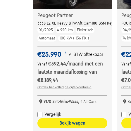
Peugeot Partner
Peug
3338 L2 XL Heavy BTW-Aft Cam180 BSM Keyless CP 5
FOUR
01/2025
4.920 km
Elektrisch
04/
Automaat
100 kW ( 136 PK )
74 k
€25.990
€2
1
✓
BTW aftrekbaar
€392,44
/maand
met een
Vanaf
Vana
laatste maandaflossing van
laat
€8.189,44
€7.0
Ontdek het volledige cijfervoorbeeld
Ontdek
9170 Sint-Gillis-Waas,
4 All Cars
7
Vergelijk
V
Bekijk wagen