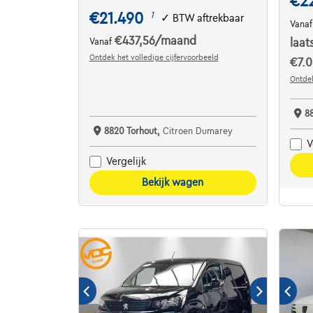
€2
€21.490
1
✓
BTW aftrekbaar
Vana
€437,56
/maand
Vanaf
laat
Ontdek het volledige cijfervoorbeeld
€7.0
Ontdek
8
8820 Torhout,
Citroen Dumarey
V
Vergelijk
Bekijk wagen