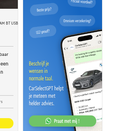
 CAM BT USB 650Kg 1.5BlueHDi S&S
baar
 een
an
rs