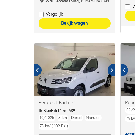
3970 Leopoldsburg,
B-Premium Cars
V
Vergelijk
Bekijk wagen
Peugeot Partner
Peu
02/
15 BlueHdi L1 ref.489
10/2025
5 km
Diesel
Manueel
74 k
75 kW ( 102 PK )