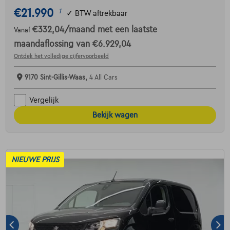
€21.990
1
✓
BTW aftrekbaar
€332,04
/maand
met een laatste
Vanaf
maandaflossing van
€6.929,04
Ontdek het volledige cijfervoorbeeld
9170 Sint-Gillis-Waas,
4 All Cars
Vergelijk
Bekijk wagen
NIEUWE PRIJS