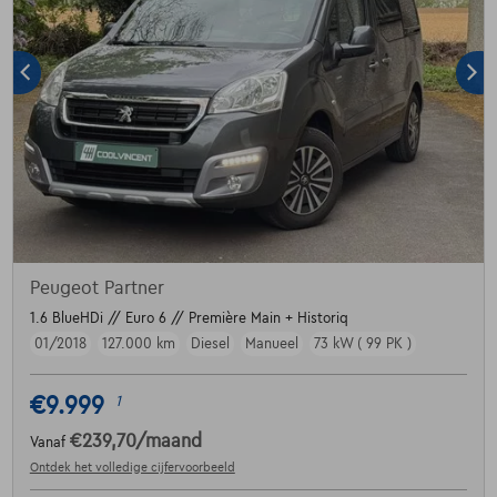
Peugeot Partner
1.6 BlueHDi // Euro 6 // Première Main + Historiq
01/2018
127.000 km
Diesel
Manueel
73 kW ( 99 PK )
€9.999
1
€239,70
/maand
Vanaf
Ontdek het volledige cijfervoorbeeld