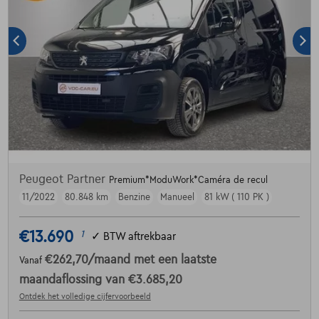
Peugeot Partner
Premium*ModuWork*Caméra de recul
11/2022
80.848 km
Benzine
Manueel
81 kW ( 110 PK )
€13.690
1
✓
BTW aftrekbaar
€262,70
/maand
met een laatste
Vanaf
maandaflossing van
€3.685,20
Ontdek het volledige cijfervoorbeeld