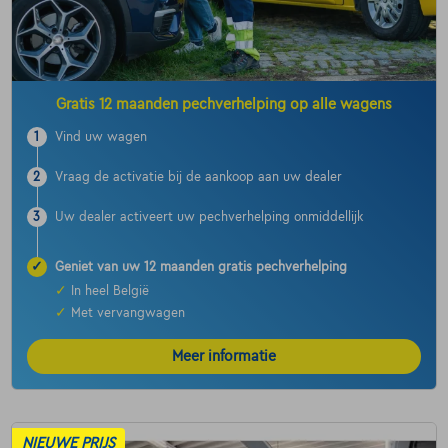
Gratis 12 maanden pechverhelping op alle wagens
1
Vind uw wagen
2
Vraag de activatie bij de aankoop aan uw dealer
3
Uw dealer activeert uw pechverhelping onmiddellijk
✓
Geniet van uw 12 maanden gratis pechverhelping
✓
In heel België
✓
Met vervangwagen
Meer informatie
NIEUWE PRIJS