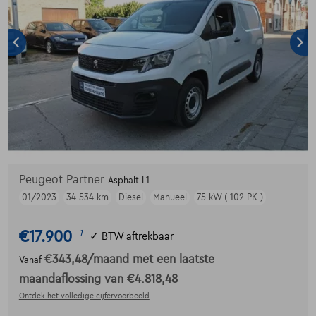
Peugeot Partner
Asphalt L1
01/2023
34.534 km
Diesel
Manueel
75 kW ( 102 PK )
€17.900
1
✓
BTW aftrekbaar
€343,48
/maand
met een laatste
Vanaf
maandaflossing van
€4.818,48
Ontdek het volledige cijfervoorbeeld