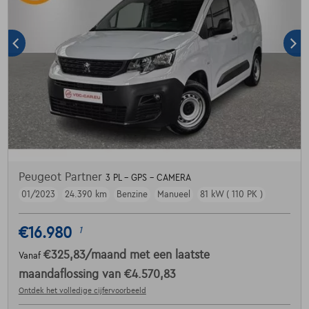
Peugeot Partner
3 PL - GPS - CAMERA
01/2023
24.390 km
Benzine
Manueel
81 kW ( 110 PK )
€16.980
1
€325,83
/maand
met een laatste
Vanaf
maandaflossing van
€4.570,83
Ontdek het volledige cijfervoorbeeld