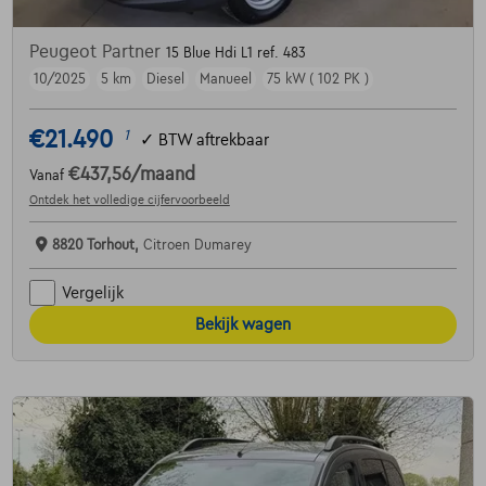
Peugeot Partner
15 Blue Hdi L1 ref. 483
10/2025
5 km
Diesel
Manueel
75 kW ( 102 PK )
€21.490
1
✓
BTW aftrekbaar
€437,56
/maand
Vanaf
Ontdek het volledige cijfervoorbeeld
8820 Torhout,
Citroen Dumarey
Vergelijk
Bekijk wagen