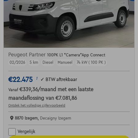
Peugeot Partner
100PK L1 *Camera*App Connect
02/2026
5 km
Diesel
Manueel
74 kW ( 100 PK )
€22.475
1
✓
BTW aftrekbaar
€339,36
/maand
met een laatste
Vanaf
maandaflossing van
€7.081,86
Ontdek het volledige cijfervoorbeeld
8870 Izegem,
Decaigny Izegem
Vergelijk