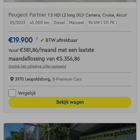
Peugeot Partner
1.5 HDI L2 long (XL)! Camera, Cruise, Airco!
05/2023
45.000 km
Diesel
Manueel
96 kW ( 131 PK )
€19.900
1
✓
BTW aftrekbaar
€381,86
/maand
met een laatste
Vanaf
maandaflossing van
€5.356,86
Ontdek het volledige cijfervoorbeeld
3970 Leopoldsburg,
B-Premium Cars
Vergelijk
Bekijk wagen