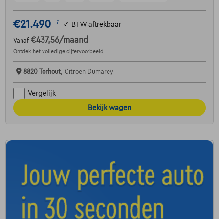
€21.490
1
✓
BTW aftrekbaar
€437,56
/maand
Vanaf
Ontdek het volledige cijfervoorbeeld
8820 Torhout,
Citroen Dumarey
Vergelijk
Bekijk wagen