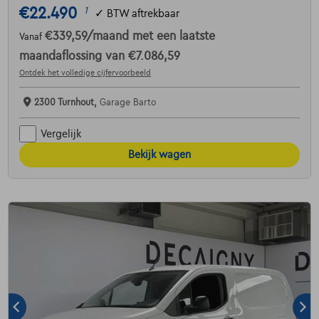
€22.490
1
✓
BTW aftrekbaar
€339,59
/maand
met een laatste
Vanaf
maandaflossing van
€7.086,59
Ontdek het volledige cijfervoorbeeld
2300 Turnhout,
Garage Barto
Vergelijk
Bekijk wagen