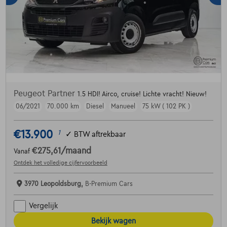
Peugeot Partner
1.5 HDI! Airco, cruise! Lichte vracht! Nieuw!
06/2021
70.000 km
Diesel
Manueel
75 kW ( 102 PK )
€13.900
1
✓
BTW aftrekbaar
€275,61
/maand
Vanaf
Ontdek het volledige cijfervoorbeeld
3970 Leopoldsburg,
B-Premium Cars
Vergelijk
Bekijk wagen