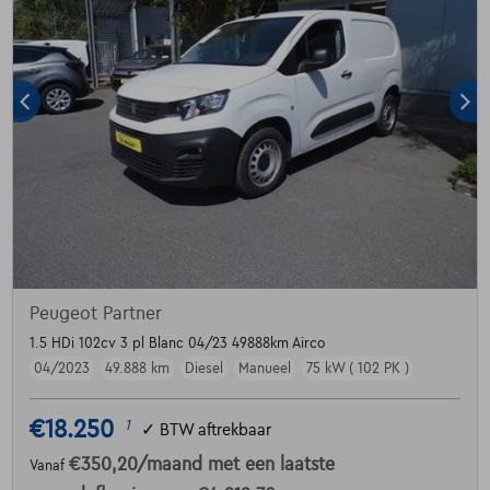
Peugeot Partner
1.5 HDi 102cv 3 pl Blanc 04/23 49888km Airco
04/2023
49.888 km
Diesel
Manueel
75 kW ( 102 PK )
€18.250
1
✓
BTW aftrekbaar
€350,20
/maand
met een laatste
Vanaf