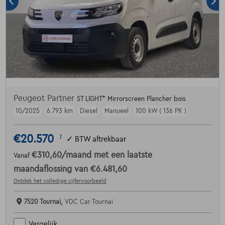
Peugeot Partner
ST LIGHT* Mirrorscreen Plancher bois
10/2025
6.793 km
Diesel
Manueel
100 kW ( 136 PK )
€20.570
1
✓
BTW aftrekbaar
€310,60
/maand
met een laatste
Vanaf
maandaflossing van
€6.481,60
Ontdek het volledige cijfervoorbeeld
7520 Tournai,
VDC Car Tournai
Vergelijk