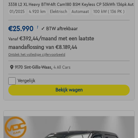
3338 L2 XL Heavy BTW-Aft Cam180 BSM Keyless CP 50kWh 136pk Aut
01/2025
4.920 km
Elektrisch
Automaat
100 kW ( 136 PK )
€25.990
1
✓
BTW aftrekbaar
€392,44
/maand
met een laatste
Vanaf
maandaflossing van
€8.189,44
Ontdek het volledige cijfervoorbeeld
9170 Sint-Gillis-Waas,
4 All Cars
Vergelijk
Bekijk wagen