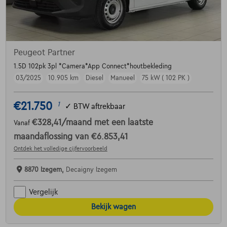
Peugeot Partner
1.5D 102pk 3pl *Camera*App Connect*houtbekleding
03/2025
10.905 km
Diesel
Manueel
75 kW ( 102 PK )
€21.750
1
✓
BTW aftrekbaar
€328,41
/maand
met een laatste
Vanaf
maandaflossing van
€6.853,41
Ontdek het volledige cijfervoorbeeld
8870 Izegem,
Decaigny Izegem
Vergelijk
Bekijk wagen