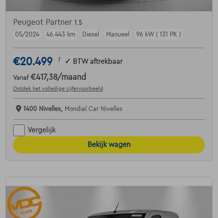
Peugeot Partner
1.5
05/2024
46.443 km
Diesel
Manueel
96 kW ( 131 PK )
€20.499
1
✓
BTW aftrekbaar
€417,38
/maand
Vanaf
Ontdek het volledige cijfervoorbeeld
1400 Nivelles,
Mondial Car Nivelles
Vergelijk
Bekijk wagen