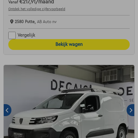
€217,91
/maand
Vanaf
Ontdek het volledige cijfervoorbeeld
2580 Putte,
AB Auto nv
Vergelijk
Bekijk wagen