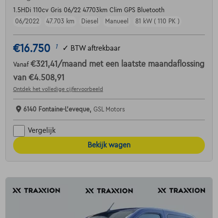
1.5HDi 110cv Gris 06/22 47703km Clim GPS Bluetooth
06/2022
47.703 km
Diesel
Manueel
81 kW ( 110 PK )
€16.750
1
✓
BTW aftrekbaar
€321,41
/maand
met een laatste maandaflossing
Vanaf
van
€4.508,91
Ontdek het volledige cijfervoorbeeld
6140 Fontaine-L'eveque,
GSL Motors
Vergelijk
Bekijk wagen