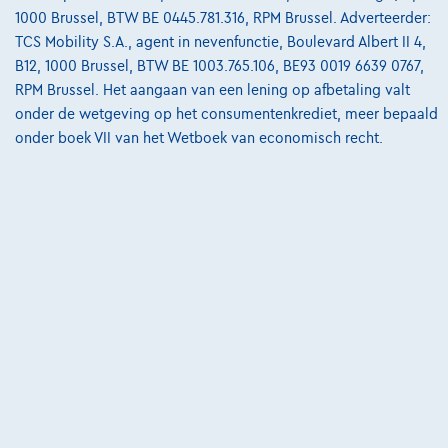
1000 Brussel, BTW BE 0445.781.316, RPM Brussel. Adverteerder:
TCS Mobility S.A., agent in nevenfunctie, Boulevard Albert II 4,
B12, 1000 Brussel, BTW BE 1003.765.106, BE93 0019 6639 0767,
RPM Brussel. Het aangaan van een lening op afbetaling valt
onder de wetgeving op het consumentenkrediet, meer bepaald
onder boek VII van het Wetboek van economisch recht.
Peugeot Expert
2.0 BlueHDI 145PK|MANUEEL|CAMERA|CARPLAY|
08/2023
69.220 km
Diesel
Manueel
107 kW ( 145 PK )
€22.850
1
✓
BTW aftrekbaar
€438,47
/maand
met een laatste
Vanaf
maandaflossing van
€6.150,97
Ontdek het volledige cijfervoorbeeld