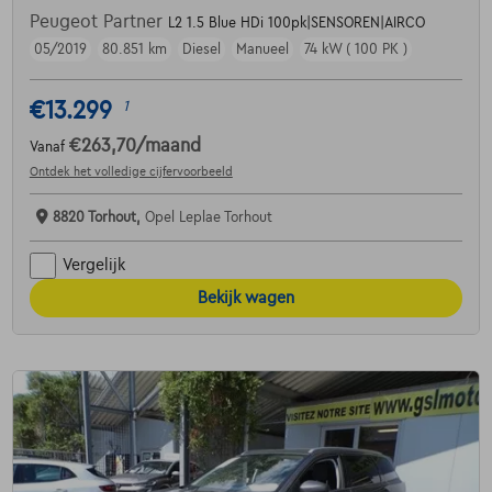
Peugeot Partner
L2 1.5 Blue HDi 100pk|SENSOREN|AIRCO
05/2019
80.851 km
Diesel
Manueel
74 kW ( 100 PK )
€13.299
1
€263,70
/maand
Vanaf
Ontdek het volledige cijfervoorbeeld
8820 Torhout,
Opel Leplae Torhout
Vergelijk
Bekijk wagen