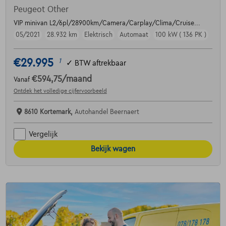
Peugeot Other
VIP minivan L2/6pl/28900km/Camera/Carplay/Clima/Cruise...
05/2021
28.932 km
Elektrisch
Automaat
100 kW ( 136 PK )
€29.995
1
✓
BTW aftrekbaar
€594,75
/maand
Vanaf
Ontdek het volledige cijfervoorbeeld
8610 Kortemark,
Autohandel Beernaert
Vergelijk
Bekijk wagen