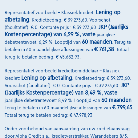
Benz. 110 PK | 5-zit | Airco | Parkeersens. achter | Apple Carplay | Nood
Lening op
Representatief voorbeeld – Klassiek krediet:
11/2024
5 km
Benzine
Manueel
81 kW ( 110 PK )
afbetaling
. Kredietbedrag: € 39.273,60. Voorschot
JKP (Jaarlijks
(facultatief): € 0. Contante prijs : € 39.273,60.
€21.999
1
✓
BTW aftrekbaar
Kostenpercentage) van 6,29 %, vaste
jaarlijkse
€332,17
/maand
met een laatste maandaflossing
Vanaf
60 maanden
debetrentevoet: 6,29 %. Looptijd van
. Terug te
€ 761,38
van
€6.931,87
betalen in 60 maandelijkse aflossingen van
. Totaal
terug te betalen bedrag: € 45.682,93.
Ontdek het volledige cijfervoorbeeld
2300 Turnhout,
Garage Barto
Representatief voorbeeld kredietbemiddelaar – Klassiek
Lening op afbetaling
krediet:
. Kredietbedrag: € 39.273,60.
Vergelijk
JKP
Voorschot (facultatief): € 0. Contante prijs : € 39.273,60.
Bekijk wagen
(Jaarlijks Kostenpercentage) van 8,49 %, vaste
60 maanden
jaarlijkse debetrentevoet: 8,49 %. Looptijd van
.
€ 799,65
Terug te betalen in 60 maandelijkse aflossingen van
.
Totaal terug te betalen bedrag: € 47.978,93.
Onder voorbehoud van aanvaarding van uw kredietaanvraag
door Alpha Credit s.a., kredietverstrekker, Warandeberg 8/3,