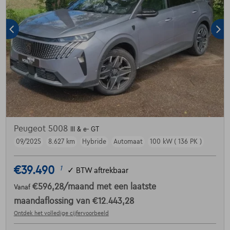
Peugeot 5008
III & e- GT
09/2025
8.627 km
Hybride
Automaat
100 kW ( 136 PK )
€39.490
1
✓
BTW aftrekbaar
€596,28
/maand
met een laatste
Vanaf
maandaflossing van
€12.443,28
Ontdek het volledige cijfervoorbeeld