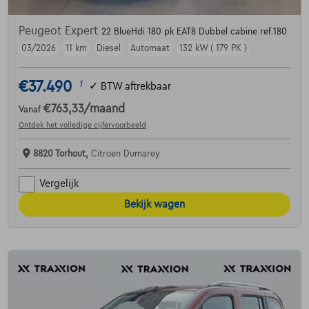
Peugeot Expert
22 BlueHdi 180 pk EAT8 Dubbel cabine ref.180
03/2026
11 km
Diesel
Automaat
132 kW ( 179 PK )
€37.490
1
✓
BTW aftrekbaar
€763,33
/maand
Vanaf
Ontdek het volledige cijfervoorbeeld
8820 Torhout,
Citroen Dumarey
Vergelijk
Bekijk wagen