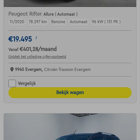
Peugeot Rifter
Allure | Automaat |
11/2020
78.297 km
Benzine
Automaat
96 kW ( 131 PK )
€19.495
1
€401,28
/maand
Vanaf
Ontdek het volledige cijfervoorbeeld
9940 Evergem,
Citroën Traxxion Evergem
Vergelijk
Bekijk wagen