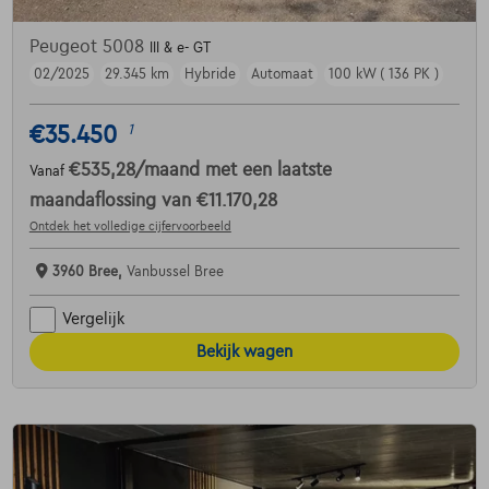
Peugeot 5008
III & e- GT
02/2025
29.345 km
Hybride
Automaat
100 kW ( 136 PK )
€35.450
1
€535,28
/maand
met een laatste
Vanaf
maandaflossing van
€11.170,28
Ontdek het volledige cijfervoorbeeld
3960 Bree,
Vanbussel Bree
Vergelijk
Bekijk wagen