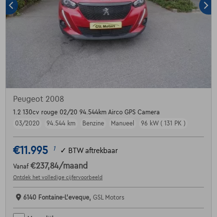
Peugeot 2008
1.2 130cv rouge 02/20 94.544km Airco GPS Camera
03/2020
94.544 km
Benzine
Manueel
96 kW ( 131 PK )
€11.995
1
✓
BTW aftrekbaar
€237,84
/maand
Vanaf
Ontdek het volledige cijfervoorbeeld
6140 Fontaine-L'eveque,
GSL Motors