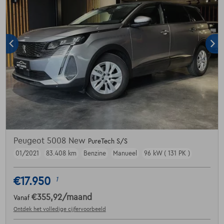
Peugeot 5008 New
PureTech S/S
01/2021
83.408 km
Benzine
Manueel
96 kW ( 131 PK )
€17.950
1
€355,92
/maand
Vanaf
Ontdek het volledige cijfervoorbeeld