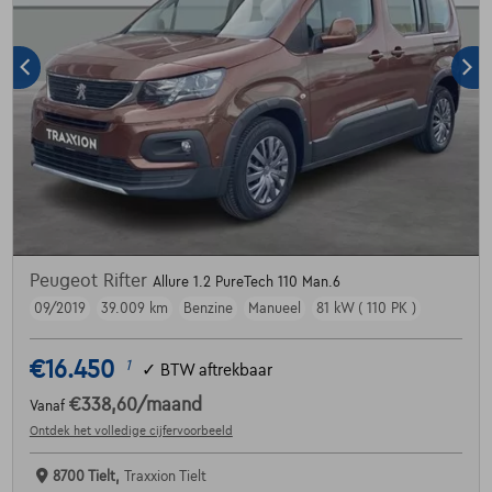
Peugeot Rifter
Allure 1.2 PureTech 110 Man.6
09/2019
39.009 km
Benzine
Manueel
81 kW ( 110 PK )
€16.450
1
✓
BTW aftrekbaar
€338,60
/maand
Vanaf
Ontdek het volledige cijfervoorbeeld
8700 Tielt,
Traxxion Tielt