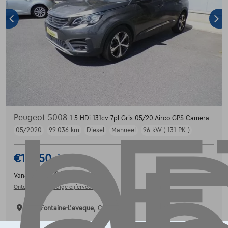
Peugeot 5008
1.5 HDi 131cv 7pl Gris 05/20 Airco GPS Camera
05/2020
99.036 km
Diesel
Manueel
96 kW ( 131 PK )
€17.450
1
€346,00
/maand
Vanaf
Ontdek het volledige cijfervoorbeeld
6140 Fontaine-L'eveque,
GSL Motors