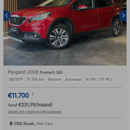
Peugeot 2008
Puretech S&S
08/2019
51.556 km
Benzine
Automaat
81 kW ( 110 PK )
€11.700
1
€231,99
/maand
Vanaf
Ontdek het volledige cijfervoorbeeld
2382 Ravels,
Meti Cars