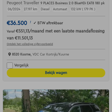
Peugeot Traveller
9 PLACES Business 2.0 BlueHDi EAT8 180 pk
06/2024
27.197 km
Diesel
Automaat
132 kW ( 179 PK )
€36.500
1
✓
BTW aftrekbaar
€551,13
/maand
met een laatste maandaflossing
Vanaf
van
€11.501,13
Ontdek het volledige cijfervoorbeeld
8520 Kuurne,
VDC Car Kortrijk/Kuurne
Vergelijk
Bekijk wagen