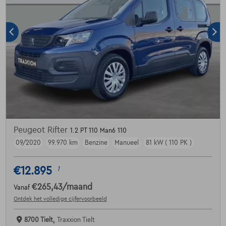
Peugeot Rifter
1.2 PT 110 Man6 110
09/2020
99.970 km
Benzine
Manueel
81 kW ( 110 PK )
€12.895
1
€265,43
/maand
Vanaf
Ontdek het volledige cijfervoorbeeld
8700 Tielt,
Traxxion Tielt