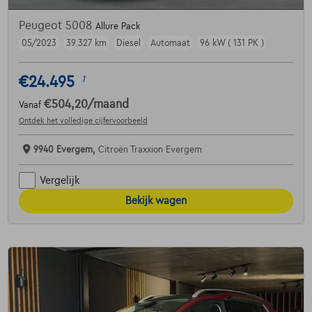
Peugeot 5008
Allure Pack
05/2023
39.327 km
Diesel
Automaat
96 kW ( 131 PK )
€24.495
1
€504,20
/maand
Vanaf
Ontdek het volledige cijfervoorbeeld
9940 Evergem,
Citroën Traxxion Evergem
Vergelijk
Bekijk wagen