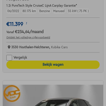
1.2i PureTech Style CruiseC LijnA Carplay Garantie*
06/2022
80.175 km
Benzine
Manueel
55 kW ( 75 PK )
€11.399
1
€234,64
/maand
Vanaf
Ontdek het volledige cijfervoorbeeld
3530 Houthalen-Helchteren,
Kubika Cars
Vergelijk
Bekijk wagen