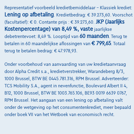
Representatief voorbeeld kredietbemiddelaar – Klassiek krediet:
Onze dealers
Lening op afbetaling
. Kredietbedrag: € 39.273,60. Voorschot
Onze partners
JKP (Jaarlijks
(facultatief): € 0. Contante prijs : € 39.273,60.
Kostenpercentage) van 8,49 %, vaste
jaarlijkse
Onze team
60 maanden
debetrentevoet: 8,49 %. Looptijd van
. Terug te
€ 799,65
betalen in 60 maandelijkse aflossingen van
. Totaal
Contact
terug te betalen bedrag: € 47.978,93.
Onder voorbehoud van aanvaarding van uw kredietaanvraag
@2024 TCS Mobility SA/NV Copyright
door Alpha Credit s.a., kredietverstrekker, Warandeberg 8/3,
1000 Brussel, BTW BE 0445.781.316, RPM Brussel. Adverteerder:
Algemene Voorwaarden
TCS Mobility S.A., agent in nevenfunctie, Boulevard Albert II 4,
B12, 1000 Brussel, BTW BE 1003.765.106, BE93 0019 6639 0767,
Bijstandsvoorwaarden
RPM Brussel. Het aangaan van een lening op afbetaling valt
Privacyverklaring
onder de wetgeving op het consumentenkrediet, meer bepaald
onder boek VII van het Wetboek van economisch recht.
Cookiebeleid
Kwaliteitscharter