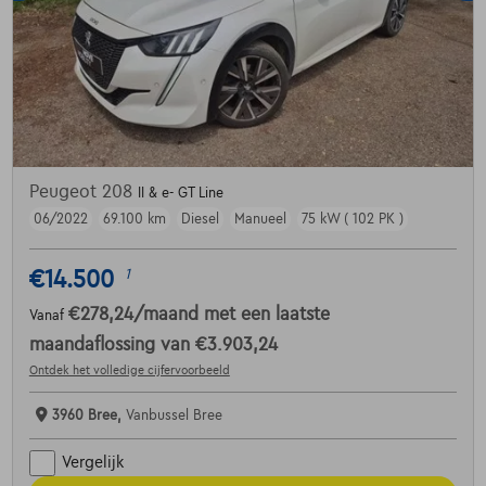
Peugeot 208
II & e- GT Line
06/2022
69.100 km
Diesel
Manueel
75 kW ( 102 PK )
€14.500
1
€278,24
/maand
met een laatste
Vanaf
maandaflossing van
€3.903,24
Ontdek het volledige cijfervoorbeeld
3960 Bree,
Vanbussel Bree
Vergelijk