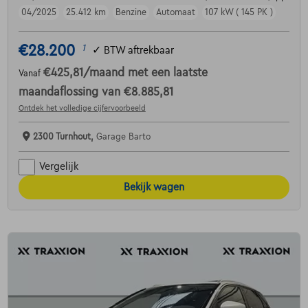
04/2025
25.412 km
Benzine
Automaat
107 kW ( 145 PK )
€28.200
1
✓
BTW aftrekbaar
€425,81
/maand
met een laatste
Vanaf
maandaflossing van
€8.885,81
Ontdek het volledige cijfervoorbeeld
2300 Turnhout,
Garage Barto
Vergelijk
Bekijk wagen