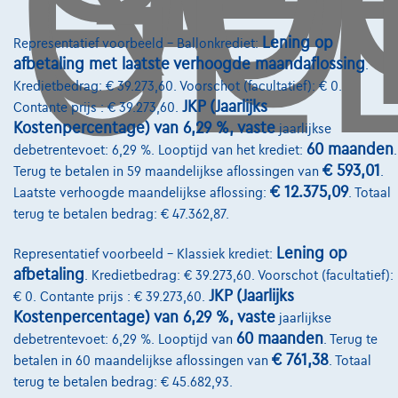
GE
Lening op
Representatief voorbeeld – Ballonkrediet:
afbetaling met laatste verhoogde maandaflossing
.
Kredietbedrag: € 39.273,60. Voorschot (facultatief): € 0.
Diensten & Oplossingen
JKP (Jaarlijks
Contante prijs : € 39.273,60.
Kostenpercentage) van 6,29 %, vaste
Pechverhelping verzekering
jaarlijkse
60 maanden
debetrentevoet: 6,29 %. Looptijd van het krediet:
.
Financiering
€ 593,01
Terug te betalen in 59 maandelijkse aflossingen van
.
€ 12.375,09
Laatste verhoogde maandelijkse aflossing:
. Totaal
Autoverzekering
terug te betalen bedrag: € 47.362,87.
Lease en persoonlijke lease
Lening op
Representatief voorbeeld – Klassiek krediet:
afbetaling
. Kredietbedrag: € 39.273,60. Voorschot (facultatief):
Over Ons
JKP (Jaarlijks
€ 0. Contante prijs : € 39.273,60.
Kostenpercentage) van 6,29 %, vaste
jaarlijkse
Word klant
60 maanden
debetrentevoet: 6,29 %. Looptijd van
. Terug te
Wie zijn we
€ 761,38
betalen in 60 maandelijkse aflossingen van
. Totaal
terug te betalen bedrag: € 45.682,93.
Kwaliteitscharter