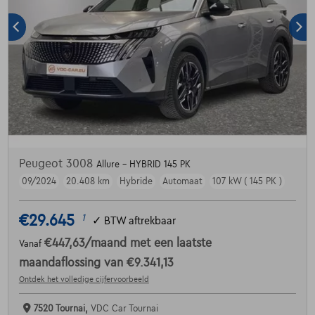
Peugeot 3008
Allure - HYBRID 145 PK
09/2024
20.408 km
Hybride
Automaat
107 kW ( 145 PK )
€29.645
1
✓
BTW aftrekbaar
€447,63
/maand
met een laatste
Vanaf
maandaflossing van
€9.341,13
Ontdek het volledige cijfervoorbeeld
7520 Tournai,
VDC Car Tournai