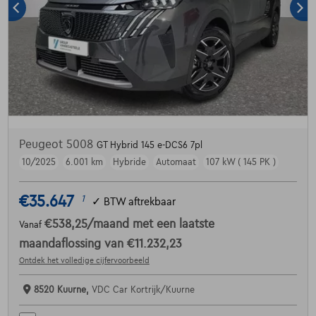
Peugeot 5008
GT Hybrid 145 e-DCS6 7pl
10/2025
6.001 km
Hybride
Automaat
107 kW ( 145 PK )
€35.647
1
✓
BTW aftrekbaar
€538,25
/maand
met een laatste
Vanaf
maandaflossing van
€11.232,23
Ontdek het volledige cijfervoorbeeld
8520 Kuurne,
VDC Car Kortrijk/Kuurne