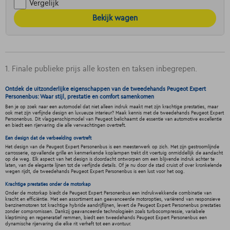
Vergelijk
Bekijk wagen
1. Finale publieke prijs alle kosten en taksen inbegrepen.
Ontdek de uitzonderlijke eigenschappen van de tweedehands Peugeot Expert
Personenbus: Waar stijl, prestatie en comfort samenkomen
Ben je op zoek naar een automodel dat niet alleen indruk maakt met zijn krachtige prestaties, maar
ook met zijn verfijnde design en luxueuze interieur? Maak kennis met de tweedehands Peugeot Expert
Personenbus. Dit vlaggenschipmodel van Peugeot belichaamt de essentie van automotive excellentie
en biedt een rijervaring die alle verwachtingen overtreft.
Een design dat de verbeelding overtreft
Het design van de Peugeot Expert Personenbus is een meesterwerk op zich. Met zijn gestroomlijnde
carrosserie, opvallende grille en kenmerkende koplampen trekt dit voertuig onmiddellijk de aandacht
op de weg. Elk aspect van het design is doordacht ontworpen om een blijvende indruk achter te
laten, van de elegante lijnen tot de verfijnde details. Of je nu door de stad cruist of over kronkelende
wegen rijdt, de tweedehands Peugeot Expert Personenbus is een lust voor het oog.
Krachtige prestaties onder de motorkap
Onder de motorkap biedt de Peugeot Expert Personenbus een indrukwekkende combinatie van
kracht en efficiëntie. Met een assortiment aan geavanceerde motoropties, variërend van responsieve
benzinemotoren tot krachtige hybride aandrijflijnen, levert de Peugeot Expert Personenbus prestaties
zonder compromissen. Dankzij geavanceerde technologieën zoals turbocompressie, variabele
kleptiming en regeneratief remmen, biedt een tweedehands Peugeot Expert Personenbus een
dynamische rijervaring die elke rit verheft tot een avontuur.