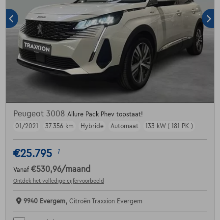
Peugeot 3008
Allure Pack Phev topstaat!
01/2021
37.356 km
Hybride
Automaat
133 kW ( 181 PK )
€25.795
1
€530,96
/maand
Vanaf
Ontdek het volledige cijfervoorbeeld
9940 Evergem,
Citroën Traxxion Evergem