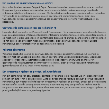
Een interieur van ongeëvenaarde luxe en comfort
Stap in het interieur van een Peugeot Expert Personenbus en laat je omarmen door luxe en comfort.
Hoogwaardige materialen, vakmanschap en doordachte details creëren een omgeving die de
zintuigen prikkelt en het rijplezier verhoogt. Met beschikbare opties zoals premium lederen bekleding,
verwarmde en geventileerde stoelen, en een geavanceerd infotainmentsysteem, biedt een
tweedehands Peugeot Expert Personenbus een ongeëvenaarde rijervaring voor bestuurders en
passagiers.
Geavanceerde technologieën voor een verbonden rit
Innovatie staat centraal in de Peugeot Expert Personenbus. Met geavanceerde technologische functies
zoals een geïntegreerd infotainmentsysteem, intelligente rijhulpsystemen en connectiviteitsoplossingen
op maat, blijf je altijd verbonden en geïnformeerd tijdens je rit. Dankzij baanbrekende ontwikkelingen
op het gebied van autonoom rijden en elektrificatie, biedt een tweedehands Peugeot Expert
Personenbus een voorproefje van de toekomst van mobiliteit.
Veiligheid als prioriteit
Veiligheid staat altijd voorop bij een tweedehands Peugeot Expert Personenbus. Elk voertuig is
uitgerust met een uitgebreid assortiment aan geavanceerde veiligheidsvoorzieningen, waaronder
adaptieve cruisecontrol, automatisch noodremmen, dodehoekwaarschuwing en meer. Met
geavanceerde rijhulpsystemen en innovatieve crashtests, biedt de Peugeot Expert Personenbus
gemoedsrust op elke rit, waar je ook naartoe gaat.
Een investering in rijplezier en prestige, ook tweedehands
Met zijn combinatie van stijl, prestatie, comfort en veiligheid is de Peugeot Expert Personenbus niet
zomaar een auto - het is een levensstijl. Zelfs als tweedehands voertuig behoudt de Peugeot Expert
Personenbus zijn waarde en blijft het een investering in rijplezier en prestige. Ervaar zelf de opwinding
en het comfort van dit buitengewone voertuig door vandaag nog een proefrit te maken. Met de
Peugeot Expert Personenbus kies je niet alleen voor een auto, maar voor een investering in rijplezier en
prestige die blijft lonen voor jarenlang rijplezier.