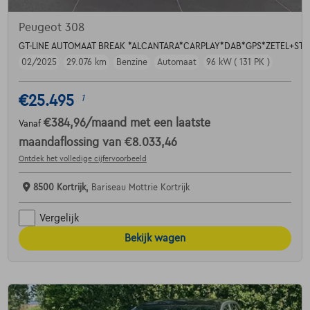
Peugeot 308
GT-LINE AUTOMAAT BREAK *ALCANTARA*CARPLAY*DAB*GPS*ZETEL+S
02/2025
29.076 km
Benzine
Automaat
96 kW ( 131 PK )
€25.495
1
€384,96
/maand
met een laatste
Vanaf
maandaflossing van
€8.033,46
Ontdek het volledige cijfervoorbeeld
8500 Kortrijk,
Bariseau Mottrie Kortrijk
Vergelijk
Bekijk wagen