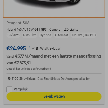
Peugeot 308
Hybrid 145 AUT SW GT | GPS | Camera | LED Lights
03/2025
17.855 km
Hybride
Automaat
106 kW ( 142 PK )
€24.995
1
✓
BTW aftrekbaar
€377,41
/maand
met een laatste maandaflossing
Vanaf
van
€7.875,91
Ontdek het volledige cijfervoorbeeld
9100 Sint-Niklaas,
Dex Sint-Niklaas De Autospecialist bv
Vergelijk
Bekijk wagen