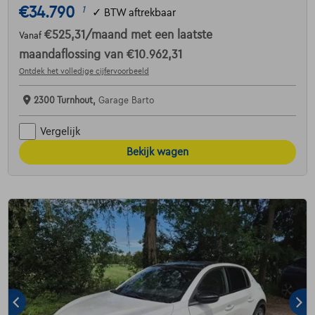
€34.790
1
✓
BTW aftrekbaar
€525,31
/maand
met een laatste
Vanaf
maandaflossing van
€10.962,31
Ontdek het volledige cijfervoorbeeld
2300 Turnhout,
Garage Barto
Vergelijk
Bekijk wagen