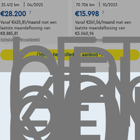
LE
OP,
|
|
25.412 km
04/2025
70.706 km
10/2023
GE
€28.200
€15.998
1
1
LE
Vanaf
€425,81
/maand
met een
Vanaf
€241,56
/maand
met een
KO
laatste maandaflossing van
laatste maandaflossing van
€8.885,81
€5.040,96
OO
Volledige cijfervoorbeeld
Volledige cijfervoorbeeld
Ontdek het volledige aanbod
Contact
info@touringcarselect.be
Koning Albert II-laan 4, B12
1000 Brussel