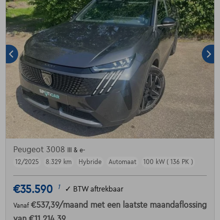
Peugeot 3008
III & e-
12/2025
8.329 km
Hybride
Automaat
100 kW ( 136 PK )
€35.590
1
✓
BTW aftrekbaar
€537,39
/maand
met een laatste maandaflossing
Vanaf
van
€11.214,39