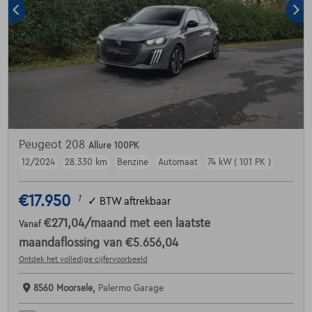
Peugeot 208
Allure 100PK
12/2024
28.330 km
Benzine
Automaat
74 kW ( 101 PK )
€17.950
1
✓
BTW aftrekbaar
€271,04
/maand
met een laatste
Vanaf
maandaflossing van
€5.656,04
Ontdek het volledige cijfervoorbeeld
8560 Moorsele,
Palermo Garage