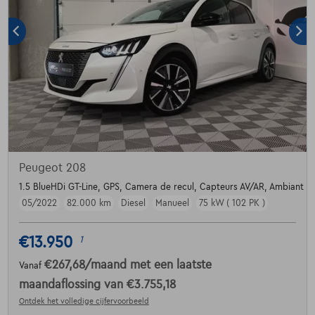
Peugeot 208
1.5 BlueHDi GT-Line, GPS, Camera de recul, Capteurs AV/AR, Ambiant Li
05/2022
82.000 km
Diesel
Manueel
75 kW ( 102 PK )
€13.950
1
€267,68
/maand
met een laatste
Vanaf
maandaflossing van
€3.755,18
Ontdek het volledige cijfervoorbeeld