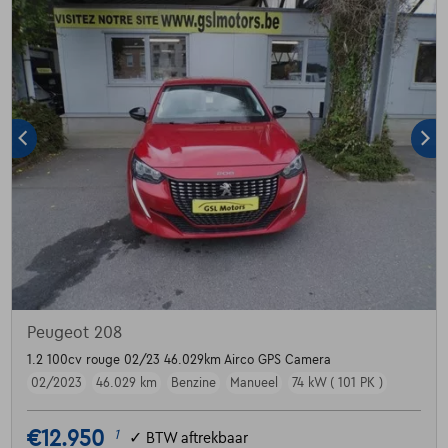
Peugeot 208
1.2 100cv rouge 02/23 46.029km Airco GPS Camera
02/2023
46.029 km
Benzine
Manueel
74 kW ( 101 PK )
€12.950
1
✓
BTW aftrekbaar