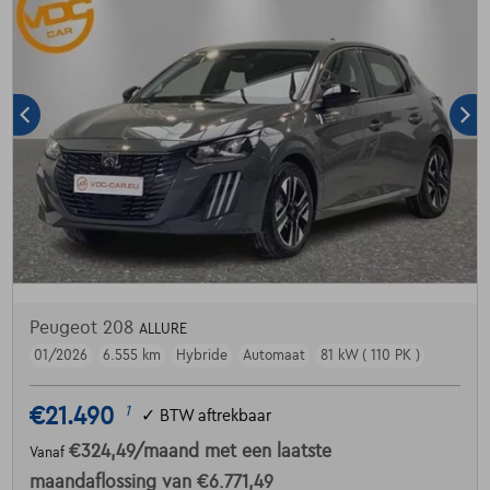
Peugeot 208
ALLURE
01/2026
6.555 km
Hybride
Automaat
81 kW ( 110 PK )
€21.490
1
✓
BTW aftrekbaar
€324,49
/maand
met een laatste
Vanaf
maandaflossing van
€6.771,49