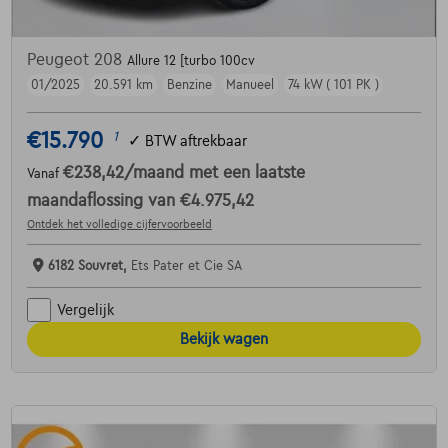
Peugeot 208
Allure 12 [turbo 100cv
01/2025
20.591 km
Benzine
Manueel
74 kW ( 101 PK )
€15.790
1
✓
BTW aftrekbaar
€238,42
/maand
met een laatste
Vanaf
maandaflossing van
€4.975,42
Ontdek het volledige cijfervoorbeeld
6182 Souvret,
Ets Pater et Cie SA
Vergelijk
Bekijk wagen