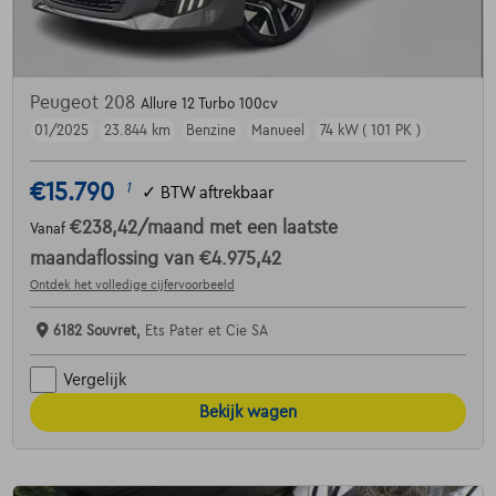
Peugeot 208
Allure 12 Turbo 100cv
01/2025
23.844 km
Benzine
Manueel
74 kW ( 101 PK )
€15.790
1
✓
BTW aftrekbaar
€238,42
/maand
met een laatste
Vanaf
maandaflossing van
€4.975,42
Ontdek het volledige cijfervoorbeeld
6182 Souvret,
Ets Pater et Cie SA
Vergelijk
Bekijk wagen