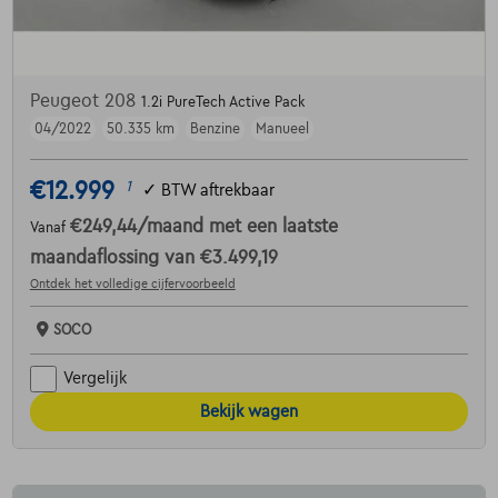
Peugeot 208
1.2i PureTech Active Pack
04/2022
50.335 km
Benzine
Manueel
€12.999
1
✓
BTW aftrekbaar
€249,44
/maand
met een laatste
Vanaf
maandaflossing van
€3.499,19
Ontdek het volledige cijfervoorbeeld
SOCO
Vergelijk
Bekijk wagen