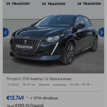
Peugeot 208
Roadtrip 1.2i 130pk Automaat
01/2022
78.511 km
Benzine
Automaat
96 kW ( 131 PK )
€13.749
1
✓
BTW aftrekbaar
€283,01
/maand
Vanaf