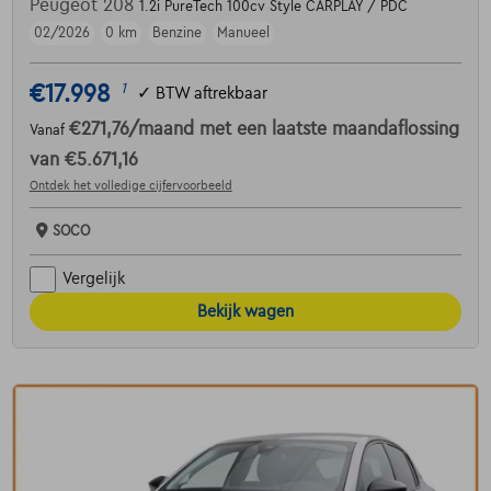
Peugeot 208
1.2i PureTech 100cv Style CARPLAY / PDC
02/2026
0 km
Benzine
Manueel
€17.998
1
✓
BTW aftrekbaar
€271,76
/maand
met een laatste maandaflossing
Vanaf
van
€5.671,16
Ontdek het volledige cijfervoorbeeld
SOCO
Vergelijk
Bekijk wagen