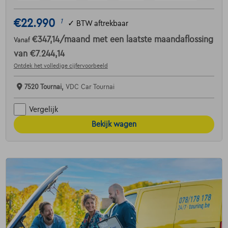
€22.990
1
✓
BTW aftrekbaar
€347,14
/maand
met een laatste maandaflossing
Vanaf
van
€7.244,14
Ontdek het volledige cijfervoorbeeld
7520 Tournai,
VDC Car Tournai
Vergelijk
Bekijk wagen