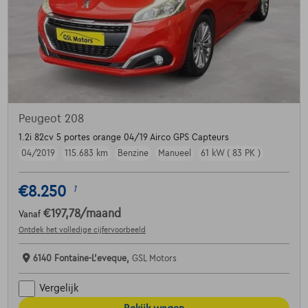
Peugeot 208
1.2i 82cv 5 portes orange 04/19 Airco GPS Capteurs
04/2019
115.683 km
Benzine
Manueel
61 kW ( 83 PK )
€8.250
1
€197,78
/maand
Vanaf
Ontdek het volledige cijfervoorbeeld
6140 Fontaine-L'eveque,
GSL Motors
Vergelijk