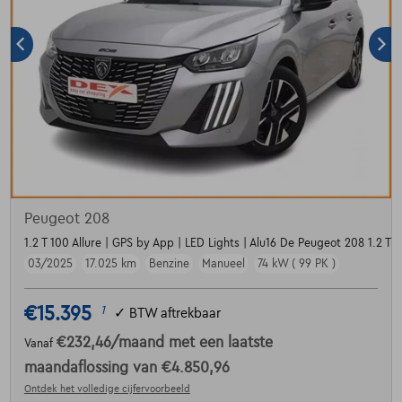
Peugeot 208
1.2 T 100 Allure | GPS by App | LED Lights | Alu16 De Peugeot 208 1.2 Tu
03/2025
17.025 km
Benzine
Manueel
74 kW ( 99 PK )
€15.395
1
✓
BTW aftrekbaar
€232,46
/maand
met een laatste
Vanaf
maandaflossing van
€4.850,96
Ontdek het volledige cijfervoorbeeld