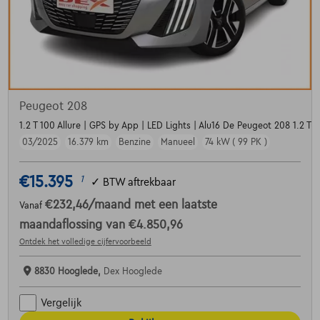
Peugeot 208
1.2 T 100 Allure | GPS by App | LED Lights | Alu16 De Peugeot 208 1.2 Tu
03/2025
16.379 km
Benzine
Manueel
74 kW ( 99 PK )
€15.395
1
✓
BTW aftrekbaar
€232,46
/maand
met een laatste
Vanaf
maandaflossing van
€4.850,96
Ontdek het volledige cijfervoorbeeld
8830 Hooglede,
Dex Hooglede
Vergelijk