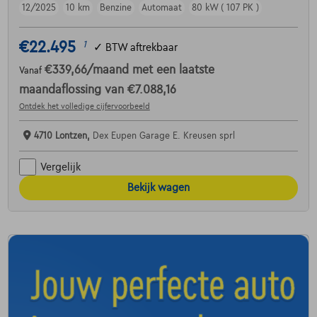
12/2025
10 km
Benzine
Automaat
80 kW ( 107 PK )
€22.495
1
✓
BTW aftrekbaar
€339,66
/maand
met een laatste
Vanaf
maandaflossing van
€7.088,16
Ontdek het volledige cijfervoorbeeld
4710 Lontzen,
Dex Eupen Garage E. Kreusen sprl
Vergelijk
Bekijk wagen