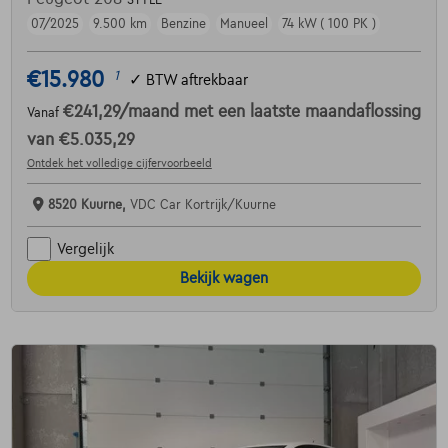
STYLE
07/2025
9.500 km
Benzine
Manueel
74 kW ( 100 PK )
€15.980
1
✓
BTW aftrekbaar
€241,29
/maand
met een laatste maandaflossing
Vanaf
van
€5.035,29
Ontdek het volledige cijfervoorbeeld
8520 Kuurne,
VDC Car Kortrijk/Kuurne
Vergelijk
Bekijk wagen