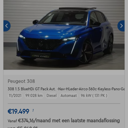
Peugeot 308
308 1.5 BlueHDi GT Pack Aut. -Nav-HLeder-Airco-360c-Keyless-Pano-Gar
11/2021
99.028 km
Diesel
Automaat
96 kW ( 131 PK )
€19.499
1
€374,16
/maand
met een laatste maandaflossing
Vanaf