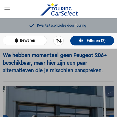
Skip
to
content
Gratis 12 maanden pechverhelping
Bewaren
Filteren (2)
We hebben momenteel geen Peugeot 206+
beschikbaar, maar hier zijn een paar
alternatieven die je misschien aanspreken.