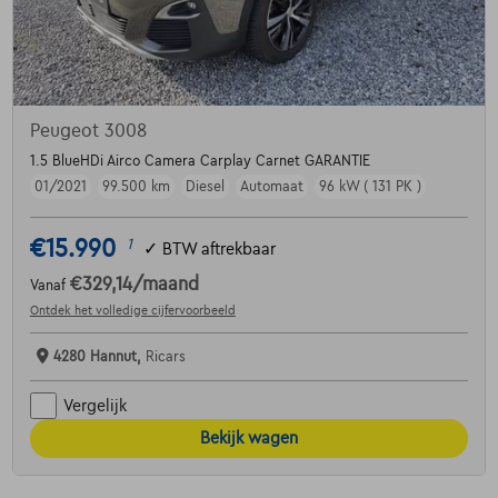
Peugeot 3008
1.5 BlueHDi Airco Camera Carplay Carnet GARANTIE
01/2021
99.500 km
Diesel
Automaat
96 kW ( 131 PK )
€15.990
1
✓
BTW aftrekbaar
€329,14
/maand
Vanaf
Ontdek het volledige cijfervoorbeeld
4280 Hannut,
Ricars
Vergelijk
Bekijk wagen