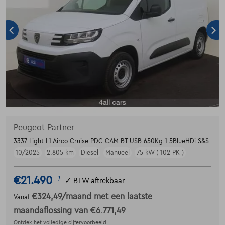
Peugeot Partner
3337 Light L1 Airco Cruise PDC CAM BT USB 650Kg 1.5BlueHDi S&S
10/2025
2.805 km
Diesel
Manueel
75 kW ( 102 PK )
€21.490
1
✓
BTW aftrekbaar
€324,49
/maand
met een laatste
Vanaf
maandaflossing van
€6.771,49
Ontdek het volledige cijfervoorbeeld