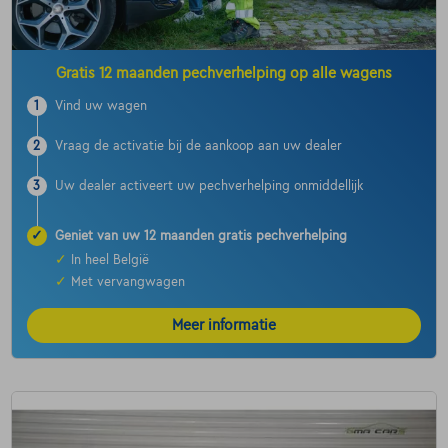
Gratis 12 maanden pechverhelping op alle wagens
1
Vind uw wagen
2
Vraag de activatie bij de aankoop aan uw dealer
3
Uw dealer activeert uw pechverhelping onmiddellijk
✓
Geniet van uw 12 maanden gratis pechverhelping
✓
In heel België
✓
Met vervangwagen
Meer informatie