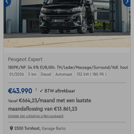
Peugeot Expert
180PK/NP. 54.976 EUR/Afn. TH/Leder/Massage/Surround/Voll. hout
01/2026
5 km
Diesel
Automaat
132 kW ( 180 PK )
€43.990
1
✓
BTW aftrekbaar
€664,23
/maand
met een laatste
Vanaf
maandaflossing van
€13.861,23
Ontdek het volledige cijfervoorbeeld
2300 Turnhout,
Garage Barto