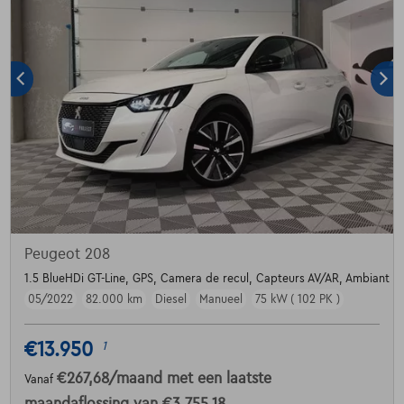
Peugeot 208
1.5 BlueHDi GT-Line, GPS, Camera de recul, Capteurs AV/AR, Ambiant Li
05/2022
82.000 km
Diesel
Manueel
75 kW ( 102 PK )
€13.950
1
€267,68
/maand
met een laatste
Vanaf
maandaflossing van
€3.755,18