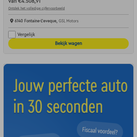
van
€4.508,91
Ontdek het volledige cijfervoorbeeld
6140 Fontaine-L'eveque,
GSL Motors
Vergelijk
Bekijk wagen