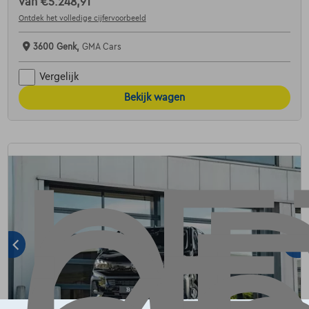
van
€5.248,91
Ontdek het volledige cijfervoorbeeld
3600 Genk,
GMA Cars
Vergelijk
Bekijk wagen