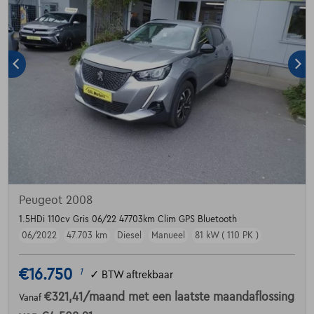
Peugeot 2008
1.5HDi 110cv Gris 06/22 47703km Clim GPS Bluetooth
06/2022
47.703 km
Diesel
Manueel
81 kW ( 110 PK )
€16.750
1
✓
BTW aftrekbaar
€321,41
/maand
met een laatste maandaflossing
Vanaf