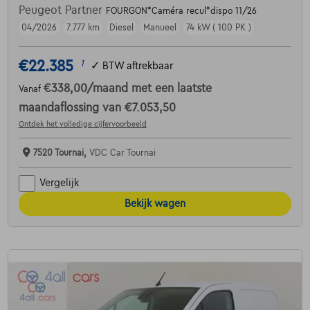
Peugeot Partner
FOURGON*Caméra recul*dispo 11/26
04/2026
7.777 km
Diesel
Manueel
74 kW ( 100 PK )
€22.385
1
✓
BTW aftrekbaar
€338,00
/maand
met een laatste
Vanaf
maandaflossing van
€7.053,50
Ontdek het volledige cijfervoorbeeld
7520 Tournai,
VDC Car Tournai
Vergelijk
Bekijk wagen