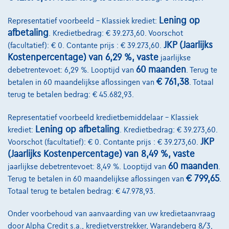
Lening op
Representatief voorbeeld – Klassiek krediet:
afbetaling
. Kredietbedrag: € 39.273,60. Voorschot
JKP (Jaarlijks
(facultatief): € 0. Contante prijs : € 39.273,60.
Kostenpercentage) van 6,29 %, vaste
jaarlijkse
60 maanden
debetrentevoet: 6,29 %. Looptijd van
. Terug te
€ 761,38
betalen in 60 maandelijkse aflossingen van
. Totaal
terug te betalen bedrag: € 45.682,93.
Representatief voorbeeld kredietbemiddelaar – Klassiek
Lening op afbetaling
krediet:
. Kredietbedrag: € 39.273,60.
JKP
Voorschot (facultatief): € 0. Contante prijs : € 39.273,60.
(Jaarlijks Kostenpercentage) van 8,49 %, vaste
60 maanden
jaarlijkse debetrentevoet: 8,49 %. Looptijd van
.
€ 799,65
Terug te betalen in 60 maandelijkse aflossingen van
.
Peugeot Partner
Totaal terug te betalen bedrag: € 47.978,93.
3345 Light L1 Airco Cruise PDC CAM BT USB 650Kg 1.5BlueHDi S&S
10/2025
2.540 km
Diesel
Manueel
75 kW ( 102 PK )
Onder voorbehoud van aanvaarding van uw kredietaanvraag
door Alpha Credit s.a., kredietverstrekker, Warandeberg 8/3,