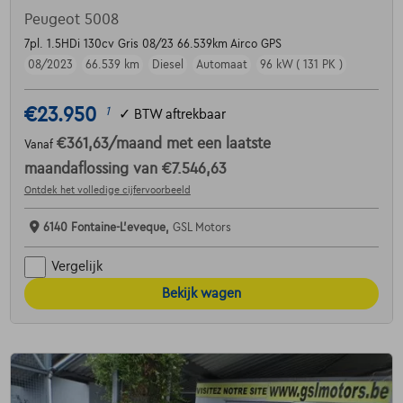
Peugeot 5008
7pl. 1.5HDi 130cv Gris 08/23 66.539km Airco GPS
08/2023
66.539 km
Diesel
Automaat
96 kW ( 131 PK )
€23.950
1
✓
BTW aftrekbaar
€361,63
/maand
met een laatste
Vanaf
maandaflossing van
€7.546,63
Ontdek het volledige cijfervoorbeeld
6140 Fontaine-L'eveque,
GSL Motors
Vergelijk
Bekijk wagen