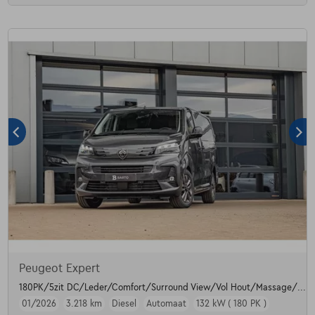
Peugeot Expert
180PK/5zit DC/Leder/Comfort/Surround View/Vol Hout/Massage/....
01/2026
3.218 km
Diesel
Automaat
132 kW ( 180 PK )