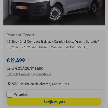
Peugeot Expert
1.6 BlueHDi L1 Compact Trekhaak Carplay Lichte Vracht Garantie*
10/2017
97.596 km
Diesel
Manueel
70 kW ( 95 PK )
€12.499
1
€257,28
/maand
Vanaf
Ontdek het volledige cijfervoorbeeld
3530 Houthalen-Helchteren,
Kubika Cars
Vergelijk
Bekijk wagen