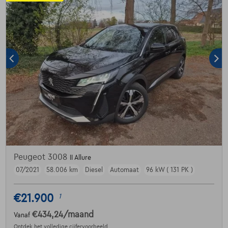
Peugeot 3008
II Allure
07/2021
58.006 km
Diesel
Automaat
96 kW ( 131 PK )
€21.900
1
€434,24
/maand
Vanaf
Ontdek het volledige cijfervoorbeeld