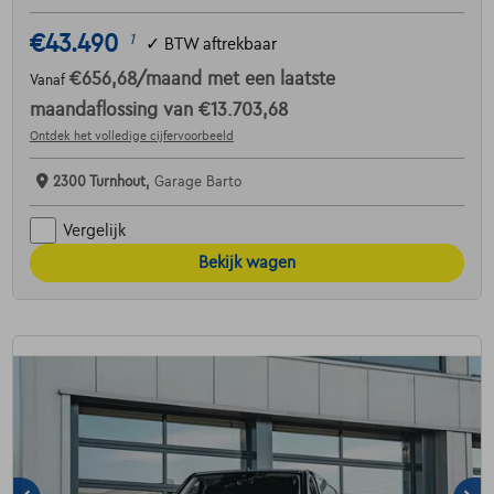
€43.490
1
✓
BTW aftrekbaar
€656,68
/maand
met een laatste
Vanaf
maandaflossing van
€13.703,68
Ontdek het volledige cijfervoorbeeld
2300 Turnhout,
Garage Barto
Vergelijk
Bekijk wagen