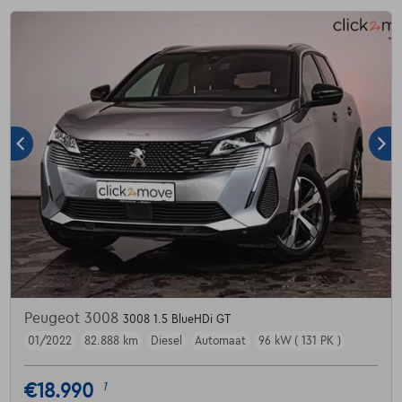
Peugeot 3008
3008 1.5 BlueHDi GT
01/2022
82.888 km
Diesel
Automaat
96 kW ( 131 PK )
€18.990
1