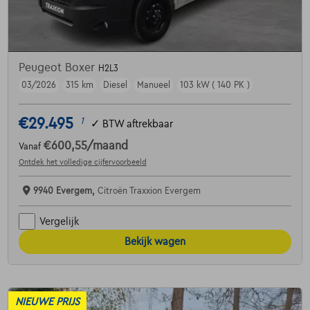
Peugeot Boxer
H2L3
03/2026
315 km
Diesel
Manueel
103 kW ( 140 PK )
€29.495
1
✓
BTW aftrekbaar
€600,55
/maand
Vanaf
Ontdek het volledige cijfervoorbeeld
9940 Evergem,
Citroën Traxxion Evergem
Vergelijk
Bekijk wagen
NIEUWE PRIJS