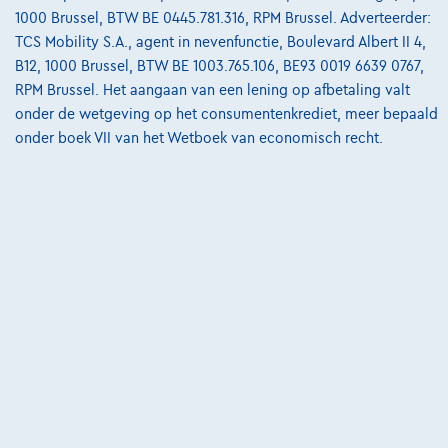
1000 Brussel, BTW BE 0445.781.316, RPM Brussel. Adverteerder:
€21.990
1
✓
BTW aftrekbaar
TCS Mobility S.A., agent in nevenfunctie, Boulevard Albert II 4,
€332,04
/maand
met een laatste
Vanaf
B12, 1000 Brussel, BTW BE 1003.765.106, BE93 0019 6639 0767,
maandaflossing van
€6.929,04
RPM Brussel. Het aangaan van een lening op afbetaling valt
Ontdek het volledige cijfervoorbeeld
onder de wetgeving op het consumentenkrediet, meer bepaald
onder boek VII van het Wetboek van economisch recht.
9170 Sint-Gillis-Waas,
4 All Cars
Vergelijk
Bekijk wagen