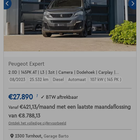
Peugeot Expert
2.0D | 145PK AT | L3 | 3zit | Camera | Dodehoek | Carplay |...
08/2023
25.532 km
Diesel
Automaat
107 kW ( 145 PK )
€27.890
1
✓
BTW aftrekbaar
€421,13
/maand
met een laatste maandaflossing
Vanaf
van
€8.788,13
Ontdek het volledige cijfervoorbeeld
2300 Turnhout,
Garage Barto