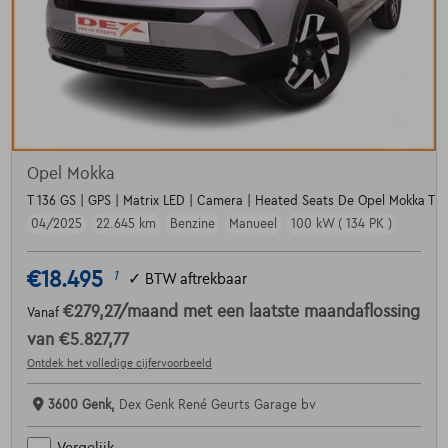
Opel Mokka
T 136 GS | GPS | Matrix LED | Camera | Heated Seats De Opel Mokka T 
04/2025
22.645 km
Benzine
Manueel
100 kW ( 134 PK )
€18.495
1
✓
BTW aftrekbaar
€279,27
/maand
met een laatste maandaflossing
Vanaf
van
€5.827,77
Ontdek het volledige cijfervoorbeeld
3600 Genk,
Dex Genk René Geurts Garage bv