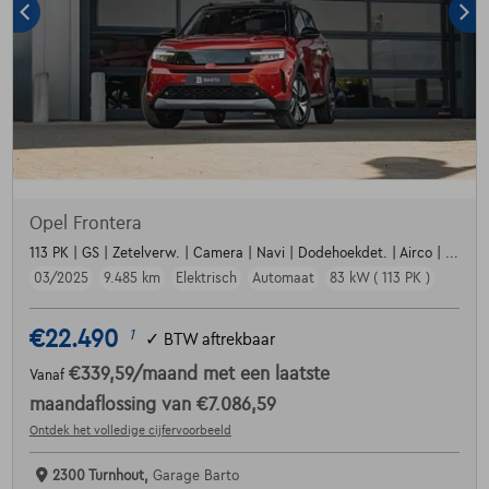
Opel Frontera
113 PK | GS | Zetelverw. | Camera | Navi | Dodehoekdet. | Airco | ...
03/2025
9.485 km
Elektrisch
Automaat
83 kW ( 113 PK )
€22.490
1
✓
BTW aftrekbaar
€339,59
/maand
met een laatste
Vanaf
maandaflossing van
€7.086,59
Ontdek het volledige cijfervoorbeeld
2300 Turnhout,
Garage Barto