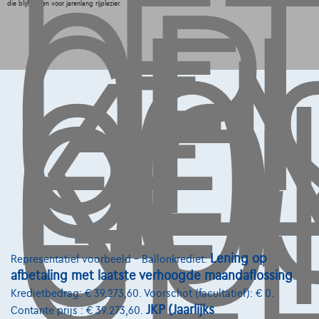
LE
OP,
GE
LE
KO
OO
die blijft lonen voor jarenlang rijplezier.
GE
Onder voorbehoud van aanvaarding van uw kredietaanvraag
door Alpha Credit s.a., kredietverstrekker, Warandeberg 8/3,
1000 Brussel, BTW BE 0445.781.316, RPM Brussel. Adverteerder:
TCS Mobility S.A., agent in bijkomstige hoedanigheid, Boulevard
Albert II 4, B12, 1000 Brussel, BTW BE 1003.765.106, BE93 0019
6639 0767, RPM Brussel.
Lening op
Representatief voorbeeld – Ballonkrediet:
afbetaling met laatste verhoogde maandaflossing
.
Contact
Kredietbedrag: € 39.273,60. Voorschot (facultatief): € 0.
JKP (Jaarlijks
Contante prijs : € 39.273,60.
info@touringcarselect.be