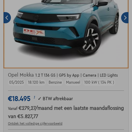
Opel Mokka
1.2 T 136 GS | GPS by App | Camera | LED Lights
05/2025
18.120 km
Benzine
Manueel
100 kW ( 134 PK )
€18.495
1
✓
BTW aftrekbaar
€279,27
/maand
met een laatste maandaflossing
Vanaf
van
€5.827,77
Ontdek het volledige cijfervoorbeeld