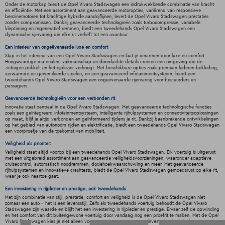
Onder de motorkap biedt de Opel Vivaro Stadswagen een indrukwekkende combinatie van kracht
en efficiëntie. Met een assortiment aan geavanceerde motoropties, variërend van responsieve
benzinemotoren tot krachtige hybride aandrijflijnen, levert de Opel Vivaro Stadswagen prestaties
zonder compromissen. Dankzij geavanceerde technologieën zoals turbocompressie, variabele
kleptiming en regeneratief remmen, biedt een tweedehands Opel Vivaro Stadswagen een
dynamische rijervaring die elke rit verheft tot een avontuur.
Een interieur van ongeëvenaarde luxe en comfort
Stap in het interieur van een Opel Vivaro Stadswagen en laat je omarmen door luxe en comfort.
Hoogwaardige materialen, vakmanschap en doordachte details creëren een omgeving die de
zintuigen prikkelt en het rijplezier verhoogt. Met beschikbare opties zoals premium lederen bekleding,
verwarmde en geventileerde stoelen, en een geavanceerd infotainmentsysteem, biedt een
tweedehands Opel Vivaro Stadswagen een ongeëvenaarde rijervaring voor bestuurders en
passagiers.
Geavanceerde technologieën voor een verbonden rit
Innovatie staat centraal in de Opel Vivaro Stadswagen. Met geavanceerde technologische functies
zoals een geïntegreerd infotainmentsysteem, intelligente rijhulpsystemen en connectiviteitsoplossingen
op maat, blijf je altijd verbonden en geïnformeerd tijdens je rit. Dankzij baanbrekende ontwikkelingen
op het gebied van autonoom rijden en elektrificatie, biedt een tweedehands Opel Vivaro Stadswagen
een voorproefje van de toekomst van mobiliteit.
Veiligheid als prioriteit
Veiligheid staat altijd voorop bij een tweedehands Opel Vivaro Stadswagen. Elk voertuig is uitgerust
met een uitgebreid assortiment aan geavanceerde veiligheidsvoorzieningen, waaronder adaptieve
cruisecontrol, automatisch noodremmen, dodehoekwaarschuwing en meer. Met geavanceerde
rijhulpsystemen en innovatieve crashtests, biedt de Opel Vivaro Stadswagen gemoedsrust op elke rit,
waar je ook naartoe gaat.
Een investering in rijplezier en prestige, ook tweedehands
Met zijn combinatie van stijl, prestatie, comfort en veiligheid is de Opel Vivaro Stadswagen niet
zomaar een auto - het is een levensstijl. Zelfs als tweedehands voertuig behoudt de Opel Vivaro
Stadswagen zijn waarde en blijft het een investering in rijplezier en prestige. Ervaar zelf de opwinding
en het comfort van dit buitengewone voertuig door vandaag nog een proefrit te maken. Met de Opel
Vivaro Stadswagen kies je niet alleen voor een auto, maar voor een investering in rijplezier en prestige