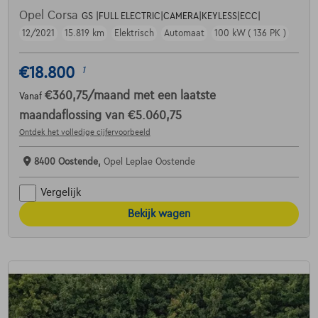
Opel Corsa
GS |FULL ELECTRIC|CAMERA|KEYLESS|ECC|
12/2021
15.819 km
Elektrisch
Automaat
100 kW ( 136 PK )
€18.800
1
€360,75
/maand
met een laatste
Vanaf
maandaflossing van
€5.060,75
Ontdek het volledige cijfervoorbeeld
8400 Oostende,
Opel Leplae Oostende
Vergelijk
Bekijk wagen