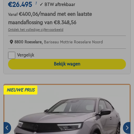
€26.495
1
✓
BTW aftrekbaar
€400,06
/maand
met een laatste
Vanaf
maandaflossing van
€8.348,56
Ontdek het volledige cijfervoorbeeld
8800 Roeselare,
Bariseau Mottrie Roeselare Noord
Vergelijk
Bekijk wagen
NIEUWE PRIJS