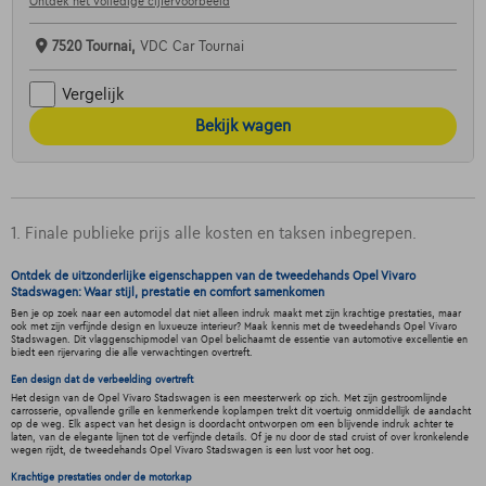
Ontdek het volledige cijfervoorbeeld
7520 Tournai,
VDC Car Tournai
Vergelijk
Bekijk wagen
1. Finale publieke prijs alle kosten en taksen inbegrepen.
Ontdek de uitzonderlijke eigenschappen van de tweedehands Opel Vivaro
Stadswagen: Waar stijl, prestatie en comfort samenkomen
Ben je op zoek naar een automodel dat niet alleen indruk maakt met zijn krachtige prestaties, maar
ook met zijn verfijnde design en luxueuze interieur? Maak kennis met de tweedehands Opel Vivaro
Stadswagen. Dit vlaggenschipmodel van Opel belichaamt de essentie van automotive excellentie en
biedt een rijervaring die alle verwachtingen overtreft.
Een design dat de verbeelding overtreft
Het design van de Opel Vivaro Stadswagen is een meesterwerk op zich. Met zijn gestroomlijnde
carrosserie, opvallende grille en kenmerkende koplampen trekt dit voertuig onmiddellijk de aandacht
op de weg. Elk aspect van het design is doordacht ontworpen om een blijvende indruk achter te
laten, van de elegante lijnen tot de verfijnde details. Of je nu door de stad cruist of over kronkelende
wegen rijdt, de tweedehands Opel Vivaro Stadswagen is een lust voor het oog.
Krachtige prestaties onder de motorkap