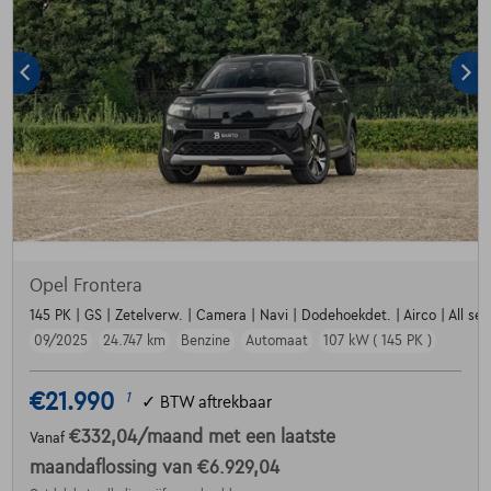
Opel Frontera
145 PK | GS | Zetelverw. | Camera | Navi | Dodehoekdet. | Airco | All seas
09/2025
24.747 km
Benzine
Automaat
107 kW ( 145 PK )
€21.990
1
✓
BTW aftrekbaar
€332,04
/maand
met een laatste
Vanaf
maandaflossing van
€6.929,04