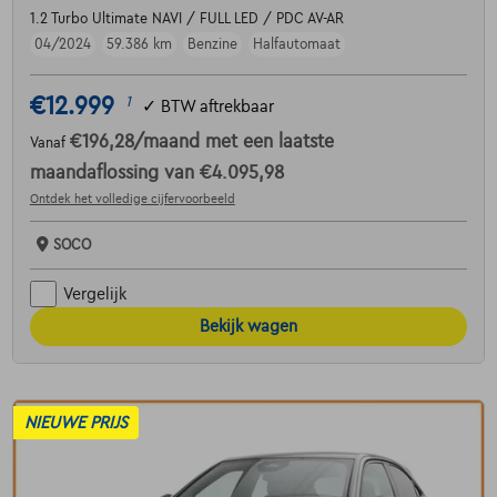
1.2 Turbo Ultimate NAVI / FULL LED / PDC AV-AR
04/2024
59.386 km
Benzine
Halfautomaat
€12.999
1
✓
BTW aftrekbaar
€196,28
/maand
met een laatste
Vanaf
maandaflossing van
€4.095,98
Ontdek het volledige cijfervoorbeeld
SOCO
Vergelijk
Bekijk wagen
NIEUWE PRIJS