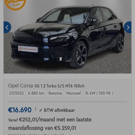
Opel Corsa
GS 1.2 Turbo S/S MT6 100ch
07/2025
6.880 km
Benzine
Manueel
74 kW ( 100 PK )
€16.690
1
✓
BTW aftrekbaar
€252,01
/maand
met een laatste
Vanaf
maandaflossing van
€5.259,01