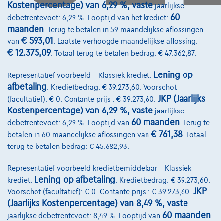
Kostenpercentage) van 6,29 %, vaste
jaarlijkse
Koning Albert II-laan 4, B12
60
debetrentevoet: 6,29 %. Looptijd van het krediet:
1000 Brussel
maanden
. Terug te betalen in 59 maandelijkse aflossingen
€ 593,01
van
. Laatste verhoogde maandelijkse aflossing:
€ 12.375,09
. Totaal terug te betalen bedrag: € 47.362,87.
Lening op
Diensten & Oplossingen
Representatief voorbeeld – Klassiek krediet:
afbetaling
. Kredietbedrag: € 39.273,60. Voorschot
Pechverhelping verzekering
JKP (Jaarlijks
(facultatief): € 0. Contante prijs : € 39.273,60.
Kostenpercentage) van 6,29 %, vaste
jaarlijkse
Financiering
60 maanden
debetrentevoet: 6,29 %. Looptijd van
. Terug te
Autoverzekering
€ 761,38
betalen in 60 maandelijkse aflossingen van
. Totaal
terug te betalen bedrag: € 45.682,93.
Lease en persoonlijke lease
Representatief voorbeeld kredietbemiddelaar – Klassiek
Lening op afbetaling
krediet:
. Kredietbedrag: € 39.273,60.
Over Ons
JKP
Voorschot (facultatief): € 0. Contante prijs : € 39.273,60.
Word klant
(Jaarlijks Kostenpercentage) van 8,49 %, vaste
60 maanden
jaarlijkse debetrentevoet: 8,49 %. Looptijd van
.