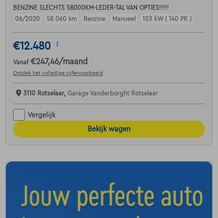
BENZINE SLECHTS 58000KM-LEDER-TAL VAN OPTIES!!!!!
06/2020
58.060 km
Benzine
Manueel
103 kW ( 140 PK )
€12.480
1
€247,46
/maand
Vanaf
Ontdek het volledige cijfervoorbeeld
3110 Rotselaar,
Garage Vanderborght Rotselaar
Vergelijk
Bekijk wagen