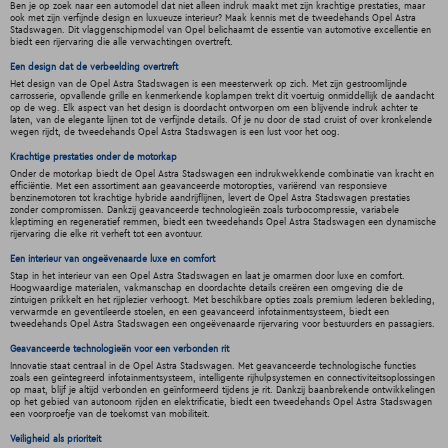
Ben je op zoek naar een automodel dat niet alleen indruk maakt met zijn krachtige prestaties, maar
ook met zijn verfijnde design en luxueuze interieur? Maak kennis met de tweedehands Opel Astra
Stadswagen. Dit vlaggenschipmodel van Opel belichaamt de essentie van automotive excellentie en
biedt een rijervaring die alle verwachtingen overtreft.
Een design dat de verbeelding overtreft
Het design van de Opel Astra Stadswagen is een meesterwerk op zich. Met zijn gestroomlijnde
carrosserie, opvallende grille en kenmerkende koplampen trekt dit voertuig onmiddellijk de aandacht
op de weg. Elk aspect van het design is doordacht ontworpen om een blijvende indruk achter te
laten, van de elegante lijnen tot de verfijnde details. Of je nu door de stad cruist of over kronkelende
wegen rijdt, de tweedehands Opel Astra Stadswagen is een lust voor het oog.
Krachtige prestaties onder de motorkap
Onder de motorkap biedt de Opel Astra Stadswagen een indrukwekkende combinatie van kracht en
efficiëntie. Met een assortiment aan geavanceerde motoropties, variërend van responsieve
benzinemotoren tot krachtige hybride aandrijflijnen, levert de Opel Astra Stadswagen prestaties
zonder compromissen. Dankzij geavanceerde technologieën zoals turbocompressie, variabele
kleptiming en regeneratief remmen, biedt een tweedehands Opel Astra Stadswagen een dynamische
rijervaring die elke rit verheft tot een avontuur.
Een interieur van ongeëvenaarde luxe en comfort
Stap in het interieur van een Opel Astra Stadswagen en laat je omarmen door luxe en comfort.
Hoogwaardige materialen, vakmanschap en doordachte details creëren een omgeving die de
zintuigen prikkelt en het rijplezier verhoogt. Met beschikbare opties zoals premium lederen bekleding,
verwarmde en geventileerde stoelen, en een geavanceerd infotainmentsysteem, biedt een
tweedehands Opel Astra Stadswagen een ongeëvenaarde rijervaring voor bestuurders en passagiers.
Geavanceerde technologieën voor een verbonden rit
Innovatie staat centraal in de Opel Astra Stadswagen. Met geavanceerde technologische functies
zoals een geïntegreerd infotainmentsysteem, intelligente rijhulpsystemen en connectiviteitsoplossingen
op maat, blijf je altijd verbonden en geïnformeerd tijdens je rit. Dankzij baanbrekende ontwikkelingen
op het gebied van autonoom rijden en elektrificatie, biedt een tweedehands Opel Astra Stadswagen
een voorproefje van de toekomst van mobiliteit.
Veiligheid als prioriteit