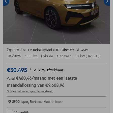
Opel Astra
1.2 Turbo Hybrid eDCT Ultimate 5d 145PK
04/2026
7.005 km
Hybride
Automaat
107 kW ( 145 PK )
€30.495
1
✓
BTW aftrekbaar
€460,46
/maand
met een laatste
Vanaf
maandaflossing van
€9.608,96
Ontdek het volledige cijfervoorbeeld
8900 Ieper,
Bariseau Mottrie Ieper
Vergelijk