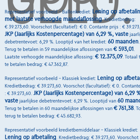
@2024 TCS Mobility SA/NV Copyright
Lening op afbetali
Representatief voorbeeld – Ballonkrediet:
met laatste verhoogde maandaflossing
. Kredietbedrag:
Algemene Voorwaarden
€ 39.273,60. Voorschot (facultatief): € 0. Contante prijs : € 39.273
Bijstandsvoorwaarden
JKP (Jaarlijks Kostenpercentage) van 6,29 %, vaste
jaarl
60 maanden
debetrentevoet: 6,29 %. Looptijd van het krediet:
.
Privacyverklaring
€ 593,01
Terug te betalen in 59 maandelijkse aflossingen van
.
€ 12.375,09
Cookiebeleid
Laatste verhoogde maandelijkse aflossing:
. Totaal 
te betalen bedrag: € 47.362,87.
Kwaliteitscharter
Lening op afbeta
Representatief voorbeeld – Klassiek krediet:
Site Map
Kredietbedrag: € 39.273,60. Voorschot (facultatief): € 0. Contante
JKP (Jaarlijks Kostenpercentage) van 6,29 
Login
: € 39.273,60.
vaste
60 maan
jaarlijkse debetrentevoet: 6,29 %. Looptijd van
€ 761,38
Terug te betalen in 60 maandelijkse aflossingen van
. T
terug te betalen bedrag: € 45.682,93.
Representatief voorbeeld kredietbemiddelaar – Klassiek krediet:
Lening op afbetaling
. Kredietbedrag: € 39.273,60. Voorschot