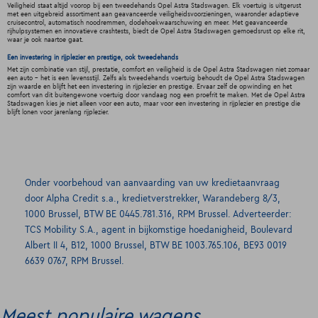
Veiligheid staat altijd voorop bij een tweedehands Opel Astra Stadswagen. Elk voertuig is uitgerust
met een uitgebreid assortiment aan geavanceerde veiligheidsvoorzieningen, waaronder adaptieve
cruisecontrol, automatisch noodremmen, dodehoekwaarschuwing en meer. Met geavanceerde
rijhulpsystemen en innovatieve crashtests, biedt de Opel Astra Stadswagen gemoedsrust op elke rit,
waar je ook naartoe gaat.
Een investering in rijplezier en prestige, ook tweedehands
Met zijn combinatie van stijl, prestatie, comfort en veiligheid is de Opel Astra Stadswagen niet zomaar
een auto - het is een levensstijl. Zelfs als tweedehands voertuig behoudt de Opel Astra Stadswagen
zijn waarde en blijft het een investering in rijplezier en prestige. Ervaar zelf de opwinding en het
comfort van dit buitengewone voertuig door vandaag nog een proefrit te maken. Met de Opel Astra
Stadswagen kies je niet alleen voor een auto, maar voor een investering in rijplezier en prestige die
blijft lonen voor jarenlang rijplezier.
Onder voorbehoud van aanvaarding van uw kredietaanvraag
door Alpha Credit s.a., kredietverstrekker, Warandeberg 8/3,
1000 Brussel, BTW BE 0445.781.316, RPM Brussel. Adverteerder:
TCS Mobility S.A., agent in bijkomstige hoedanigheid, Boulevard
Albert II 4, B12, 1000 Brussel, BTW BE 1003.765.106, BE93 0019
6639 0767, RPM Brussel.
Meest populaire wagens