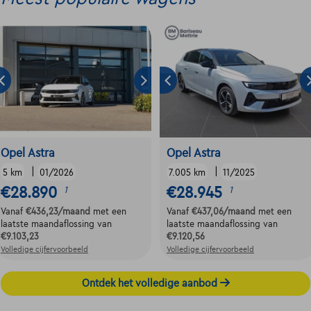
Opel Astra
Opel Astra
|
|
5 km
01/2026
7.005 km
11/2025
€28.890
€28.945
1
1
Vanaf
€436,23
/maand
met een
Vanaf
€437,06
/maand
met een
laatste maandaflossing van
laatste maandaflossing van
€9.103,23
€9.120,56
Volledige cijfervoorbeeld
Volledige cijfervoorbeeld
Ontdek het volledige aanbod