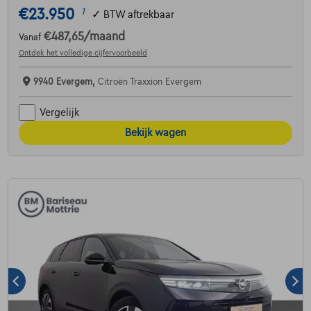
€23.950
1
✓
BTW aftrekbaar
€487,65
/maand
Vanaf
Ontdek het volledige cijfervoorbeeld
9940 Evergem,
Citroën Traxxion Evergem
Vergelijk
Bekijk wagen