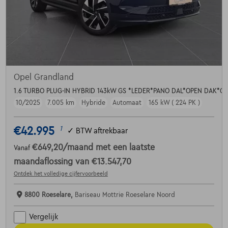
Opel Grandland
1.6 TURBO PLUG-IN HYBRID 143kW GS *LEDER*PANO DAL*OPEN DAK*
10/2025
7.005 km
Hybride
Automaat
165 kW ( 224 PK )
€42.995
1
✓
BTW aftrekbaar
€649,20
/maand
met een laatste
Vanaf
maandaflossing van
€13.547,70
Ontdek het volledige cijfervoorbeeld
8800 Roeselare,
Bariseau Mottrie Roeselare Noord
Vergelijk