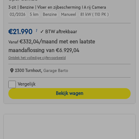
3-zit | Benzine | Vloer en zijbescherming I A rij Camera
02/2026
5 km
Benzine
Manueel
81 kW ( 110 PK )
€21.990
1
✓
BTW aftrekbaar
€332,04
/maand
met een laatste
Vanaf
maandaflossing van
€6.929,04
Ontdek het volledige cijfervoorbeeld
2300 Turnhout,
Garage Barto
Vergelijk
Bekijk wagen