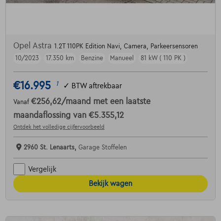
Opel Astra
1.2T 110PK Edition Navi, Camera, Parkeersensoren
10/2023
17.350 km
Benzine
Manueel
81 kW ( 110 PK )
€16.995
1
✓
BTW aftrekbaar
€256,62
/maand
met een laatste
Vanaf
maandaflossing van
€5.355,12
Ontdek het volledige cijfervoorbeeld
2960 St. Lenaarts,
Garage Stoffelen
Vergelijk
Bekijk wagen