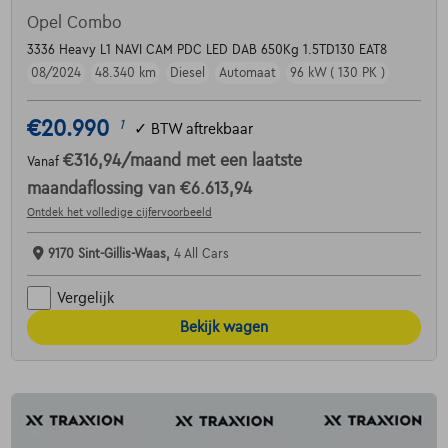
Opel Combo
3336 Heavy L1 NAVI CAM PDC LED DAB 650Kg 1.5TD130 EAT8
08/2024
48.340 km
Diesel
Automaat
96 kW ( 130 PK )
€20.990
1
✓
BTW aftrekbaar
€316,94
/maand
met een laatste
Vanaf
maandaflossing van
€6.613,94
Ontdek het volledige cijfervoorbeeld
9170 Sint-Gillis-Waas,
4 All Cars
Vergelijk
Bekijk wagen