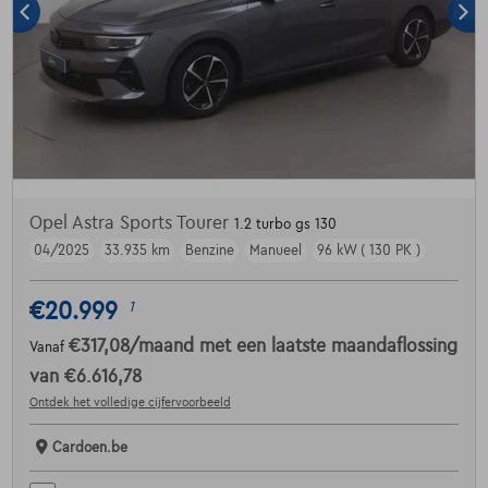
Opel Astra Sports Tourer
1.2 turbo gs 130
04/2025
33.935 km
Benzine
Manueel
96 kW ( 130 PK )
€20.999
1
€317,08
/maand
met een laatste maandaflossing
Vanaf
van
€6.616,78
Ontdek het volledige cijfervoorbeeld
Cardoen.be