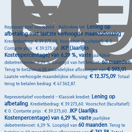
O
GE
Lening op
Representatief voorbeeld – Ballonkrediet:
afbetaling met laatste verhoogde maandaflossing
.
Kredietbedrag: € 39.273,60. Voorschot (facultatief): € 0.
JKP (Jaarlijks
Contante prijs : € 39.273,60.
Kostenpercentage) van 6,29 %, vaste
jaarlijkse
60 maanden
debetrentevoet: 6,29 %. Looptijd van het krediet:
.
€ 593,01
Terug te betalen in 59 maandelijkse aflossingen van
.
€ 12.375,09
Laatste verhoogde maandelijkse aflossing:
. Totaal
terug te betalen bedrag: € 47.362,87.
Lening op
Representatief voorbeeld – Klassiek krediet:
afbetaling
. Kredietbedrag: € 39.273,60. Voorschot (facultatief):
Opel Crossland
JKP (Jaarlijks
€ 0. Contante prijs : € 39.273,60.
Kostenpercentage) van 6,29 %, vaste
1.2 Turbo Ultimate NAVI / FULL LED / PDC AV-AR
jaarlijkse
03/2024
68.347 km
Benzine
Halfautomaat
60 maanden
debetrentevoet: 6,29 %. Looptijd van
. Terug te