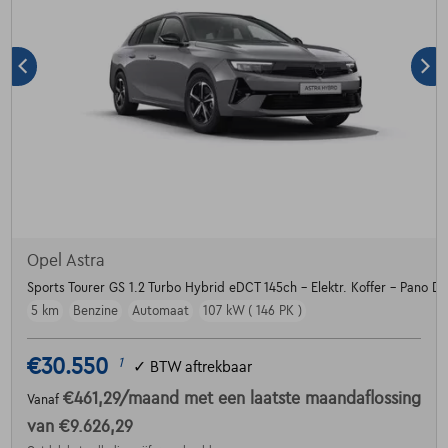
Opel Astra
Sports Tourer GS 1.2 Turbo Hybrid eDCT 145ch - Elektr. Koffer - Pano Dak
5 km
Benzine
Automaat
107 kW ( 146 PK )
€30.550
1
✓
BTW aftrekbaar
€461,29
/maand
met een laatste maandaflossing
Vanaf
van
€9.626,29