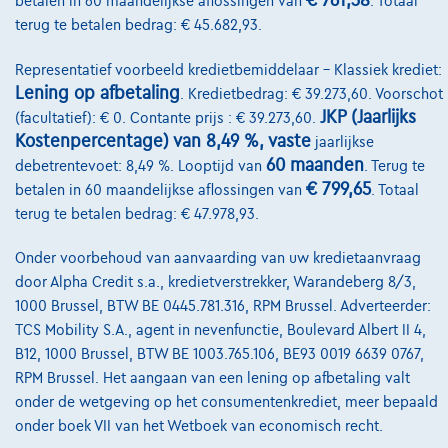
€ 761,38
betalen in 60 maandelijkse aflossingen van
. Totaal
terug te betalen bedrag: € 45.682,93.
€14.248
1
✓
BTW aftrekbaar
€215,14
/maand
met een laatste maandaflossing
Vanaf
Representatief voorbeeld kredietbemiddelaar – Klassiek krediet:
van
€4.489,54
Lening op afbetaling
. Kredietbedrag: € 39.273,60. Voorschot
Ontdek het volledige cijfervoorbeeld
JKP (Jaarlijks
(facultatief): € 0. Contante prijs : € 39.273,60.
Kostenpercentage) van 8,49 %, vaste
jaarlijkse
SOCO
60 maanden
debetrentevoet: 8,49 %. Looptijd van
. Terug te
€ 799,65
betalen in 60 maandelijkse aflossingen van
. Totaal
Vergelijk
terug te betalen bedrag: € 47.978,93.
Bekijk wagen
Onder voorbehoud van aanvaarding van uw kredietaanvraag
door Alpha Credit s.a., kredietverstrekker, Warandeberg 8/3,
1000 Brussel, BTW BE 0445.781.316, RPM Brussel. Adverteerder:
TCS Mobility S.A., agent in nevenfunctie, Boulevard Albert II 4,
B12, 1000 Brussel, BTW BE 1003.765.106, BE93 0019 6639 0767,
RPM Brussel. Het aangaan van een lening op afbetaling valt
onder de wetgeving op het consumentenkrediet, meer bepaald
onder boek VII van het Wetboek van economisch recht.