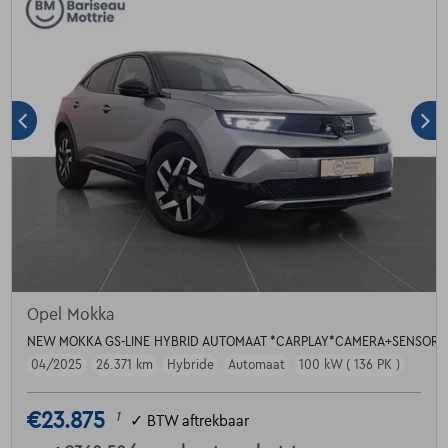
Opel Mokka
NEW MOKKA GS-LINE HYBRID AUTOMAAT *CARPLAY*CAMERA+SENSOR
04/2025
26.371 km
Hybride
Automaat
100 kW ( 136 PK )
€23.875
1
✓
BTW aftrekbaar