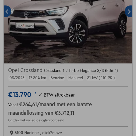
Opel Crossland
Crossland 1.2 Turbo Elegance S/S (EU6.4)
08/2023
17.804 km
Benzine
Manueel
81 kW ( 110 PK )
€13.790
1
✓
BTW aftrekbaar
€264,61
/maand
met een laatste
Vanaf
maandaflossing van
€3.712,11
Ontdek het volledige cijfervoorbeeld
5100 Naninne ,
click2move