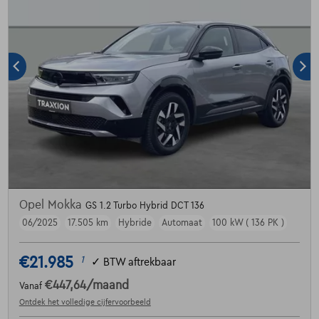
Opel Mokka
GS 1.2 Turbo Hybrid DCT 136
06/2025
17.505 km
Hybride
Automaat
100 kW ( 136 PK )
€21.985
1
✓
BTW aftrekbaar
€447,64
/maand
Vanaf
Ontdek het volledige cijfervoorbeeld