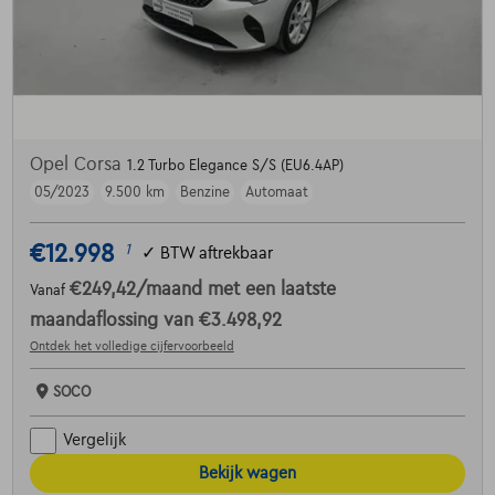
Opel Corsa
1.2 Turbo Elegance S/S (EU6.4AP)
05/2023
9.500 km
Benzine
Automaat
€12.998
1
✓
BTW aftrekbaar
€249,42
/maand
met een laatste
Vanaf
maandaflossing van
€3.498,92
Ontdek het volledige cijfervoorbeeld
SOCO
Vergelijk
Bekijk wagen