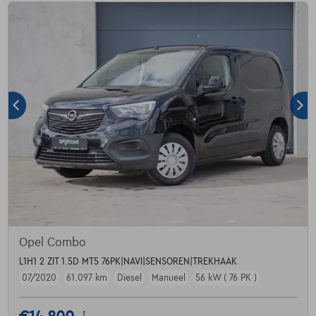
Opel Combo
L1H1 2 ZIT 1.5D MT5 76PK|NAVI|SENSOREN|TREKHAAK
07/2020
61.097 km
Diesel
Manueel
56 kW ( 76 PK )
1