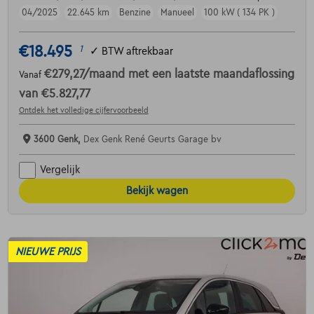
04/2025
22.645 km
Benzine
Manueel
100 kW ( 134 PK )
€18.495
1
✓
BTW aftrekbaar
€279,27
/maand
met een laatste maandaflossing
Vanaf
van
€5.827,77
Ontdek het volledige cijfervoorbeeld
3600 Genk,
Dex Genk René Geurts Garage bv
Vergelijk
Bekijk wagen
NIEUWE PRIJS