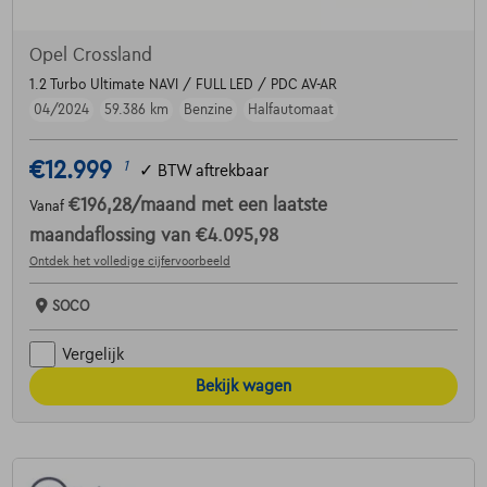
Opel Crossland
1.2 Turbo Ultimate NAVI / FULL LED / PDC AV-AR
04/2024
59.386 km
Benzine
Halfautomaat
€12.999
1
✓
BTW aftrekbaar
€196,28
/maand
met een laatste
Vanaf
maandaflossing van
€4.095,98
Ontdek het volledige cijfervoorbeeld
SOCO
Vergelijk
Bekijk wagen