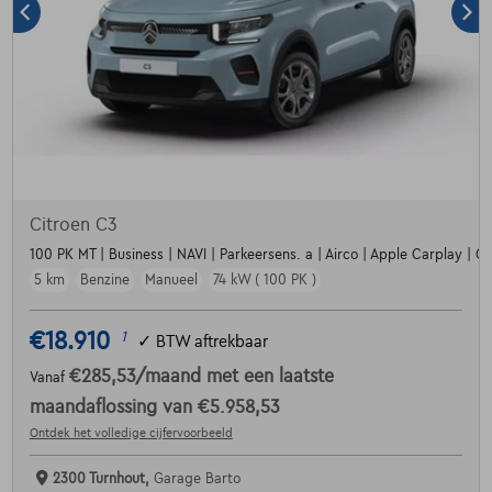
Citroen C3
100 PK MT | Business | NAVI | Parkeersens. a | Airco | Apple Carplay | Crui
5 km
Benzine
Manueel
74 kW ( 100 PK )
€18.910
1
✓
BTW aftrekbaar
€285,53
/maand
met een laatste
Vanaf
maandaflossing van
€5.958,53
Ontdek het volledige cijfervoorbeeld
2300 Turnhout,
Garage Barto