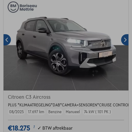
Citroen C3 Aircross
PLUS *KLIMAATREGELING*DAB*CAMERA+SENSOREN*CRUISE CONTROL*
08/2025
17.697 km
Benzine
Manueel
74 kW ( 101 PK )
€18.275
1
✓
BTW aftrekbaar