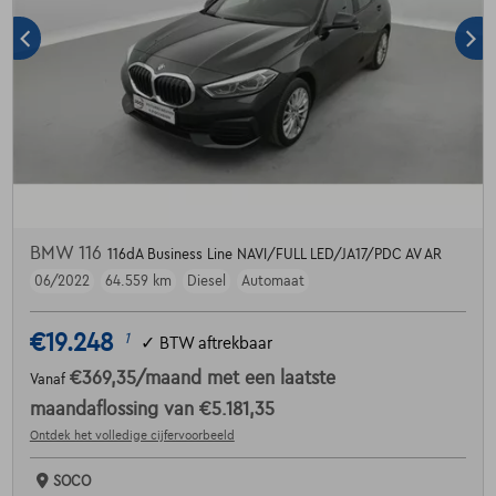
BMW 116
116dA Business Line NAVI/FULL LED/JA17/PDC AV AR
06/2022
64.559 km
Diesel
Automaat
€19.248
1
✓
BTW aftrekbaar
€369,35
/maand
met een laatste
Vanaf
maandaflossing van
€5.181,35
Ontdek het volledige cijfervoorbeeld
SOCO