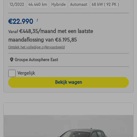
12/2022
44.440 km
Hybride
Automaat
68 kW ( 92 PK )
€22.990
1
€448,35
/maand
met een laatste
Vanaf
maandaflossing van
€6.195,85
Ontdek het volledige cijfervoorbeeld
Groupe Autosphere East
Vergelijk
Bekijk wagen