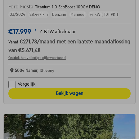
Ford Fiesta
Titanium 1.0 EcoBoost 100CV DEMO
03/2024
28.447 km
Benzine
Manueel
74 kW ( 101 PK )
€17.999
1
✓
BTW aftrekbaar
€271,78
/maand
met een laatste maandaflossing
Vanaf
van
€5.671,48
Ontdek het volledige cijfervoorbeeld
5004 Namur,
Steveny
Vergelijk
Bekijk wagen