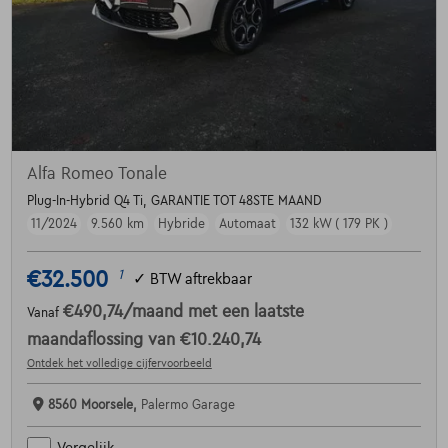
Alfa Romeo Tonale
Plug-In-Hybrid Q4 Ti, GARANTIE TOT 48STE MAAND
11/2024
9.560 km
Hybride
Automaat
132 kW ( 179 PK )
€32.500
1
✓
BTW aftrekbaar
€490,74
/maand
met een laatste
Vanaf
maandaflossing van
€10.240,74
Ontdek het volledige cijfervoorbeeld
8560 Moorsele,
Palermo Garage