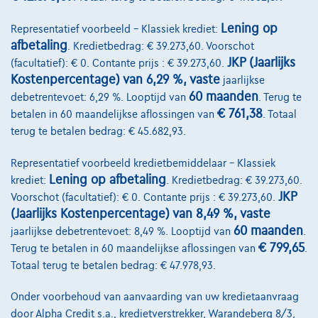
Lening op
Representatief voorbeeld – Klassiek krediet:
afbetaling
. Kredietbedrag: € 39.273,60. Voorschot
JKP (Jaarlijks
(facultatief): € 0. Contante prijs : € 39.273,60.
Kostenpercentage) van 6,29 %, vaste
jaarlijkse
60 maanden
debetrentevoet: 6,29 %. Looptijd van
. Terug te
€ 761,38
betalen in 60 maandelijkse aflossingen van
. Totaal
terug te betalen bedrag: € 45.682,93.
Representatief voorbeeld kredietbemiddelaar – Klassiek
Lening op afbetaling
krediet:
. Kredietbedrag: € 39.273,60.
JKP
Voorschot (facultatief): € 0. Contante prijs : € 39.273,60.
(Jaarlijks Kostenpercentage) van 8,49 %, vaste
60 maanden
jaarlijkse debetrentevoet: 8,49 %. Looptijd van
.
€ 799,65
Terug te betalen in 60 maandelijkse aflossingen van
.
Opel Astra Sports Tourer
1.2 turbo gs 130
Totaal terug te betalen bedrag: € 47.978,93.
04/2025
33.935 km
Benzine
Manueel
96 kW ( 130 PK )
Onder voorbehoud van aanvaarding van uw kredietaanvraag
door Alpha Credit s.a., kredietverstrekker, Warandeberg 8/3,