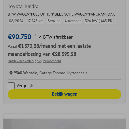
Toyota Tundra
BTW-WAGEN*FULL-OPTION*BELGISCHE-WAGEN*PANORAMI-DAK
06/2024
17.245 km
Benzine
Automaat
326 kW ( 443 PK )
€90.750
1
✓
BTW aftrekbaar
€1.370,28
/maand
met een laatste
Vanaf
maandaflossing van
€28.595,28
Ontdek het volledige cijfervoorbeeld
9340 Wanzele,
Garage Thomas Uyttendaele
Vergelijk
Bekijk wagen