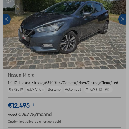
Nissan Micra
1.0 IG-T Tekna Xtronic/63900km/Camera/Navi/Cruise/Clima/Led...
04/2019
63.977 km
Benzine
Automaat
74 kW ( 101 PK )
€12.495
1
€247,75
/maand
Vanaf
Ontdek het volledige cijfervoorbeeld