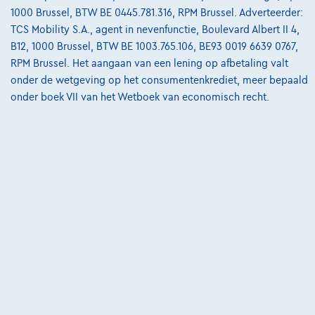
€20.999
1
1000 Brussel, BTW BE 0445.781.316, RPM Brussel. Adverteerder:
€317,08
/maand
met een laatste maandaflossing
Vanaf
TCS Mobility S.A., agent in nevenfunctie, Boulevard Albert II 4,
van
€6.616,78
B12, 1000 Brussel, BTW BE 1003.765.106, BE93 0019 6639 0767,
Ontdek het volledige cijfervoorbeeld
RPM Brussel. Het aangaan van een lening op afbetaling valt
onder de wetgeving op het consumentenkrediet, meer bepaald
Cardoen.be
onder boek VII van het Wetboek van economisch recht.
Vergelijk
Bekijk wagen