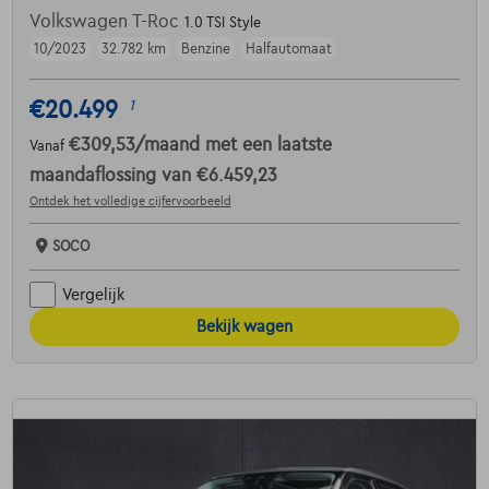
Volkswagen T-Roc
1.0 TSI Style
10/2023
32.782 km
Benzine
Halfautomaat
€20.499
1
€309,53
/maand
met een laatste
Vanaf
maandaflossing van
€6.459,23
Ontdek het volledige cijfervoorbeeld
SOCO
Vergelijk
Bekijk wagen