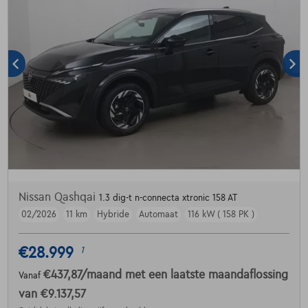
Nissan Qashqai
1.3 dig-t n-connecta xtronic 158 AT
02/2026
11 km
Hybride
Automaat
116 kW ( 158 PK )
€28.999
1
€437,87
/maand
met een laatste maandaflossing
Vanaf
van
€9.137,57