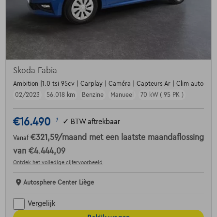
Skoda Fabia
Ambition |1.0 tsi 95cv | Carplay | Caméra | Capteurs Ar | Clim auto
02/2023
56.018 km
Benzine
Manueel
70 kW ( 95 PK )
€16.490
1
✓
BTW aftrekbaar
€321,59
/maand
met een laatste maandaflossing
Vanaf
van
€4.444,09
Ontdek het volledige cijfervoorbeeld
Autosphere Center Liège
Vergelijk