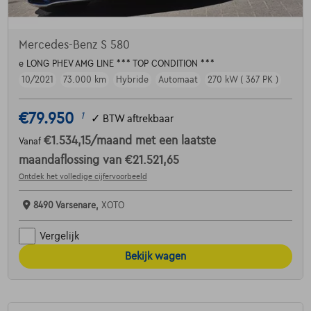
Mercedes-Benz S 580
e LONG PHEV AMG LINE *** TOP CONDITION ***
10/2021
73.000 km
Hybride
Automaat
270 kW ( 367 PK )
€79.950
1
✓
BTW aftrekbaar
€1.534,15
/maand
met een laatste
Vanaf
maandaflossing van
€21.521,65
Ontdek het volledige cijfervoorbeeld
8490 Varsenare,
XOTO
Vergelijk
Bekijk wagen