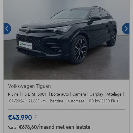
Volkswagen Tiguan
R-Line | 1.5 ETSI 150CH | Boite auto | Caméra | Carplay | Attelage |
04/2024
21.665 km
Benzine
Automaat
110 kW ( 150 PK )
€43.990
1
€678,60
/maand
met een laatste
Vanaf