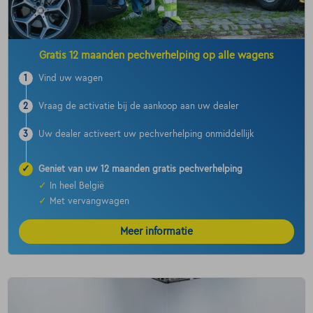
Gratis 12 maanden pechverhelping op alle wagens
1
Vind uw wagen
2
Vraag de activatie bij de aankoop aan uw dealer
3
Uw dealer activeert uw pechverhelping onmiddellijk
✓
Geniet van uw 12 maanden gratis pechverhelping
✓
In heel België
✓
Met vervangwagen
Meer informatie