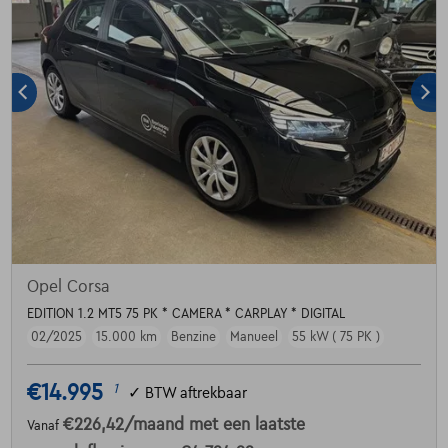
Opel Corsa
EDITION 1.2 MT5 75 PK * CAMERA * CARPLAY * DIGITAL
02/2025
15.000 km
Benzine
Manueel
55 kW ( 75 PK )
€14.995
1
✓
BTW aftrekbaar
€226,42
/maand
met een laatste
Vanaf