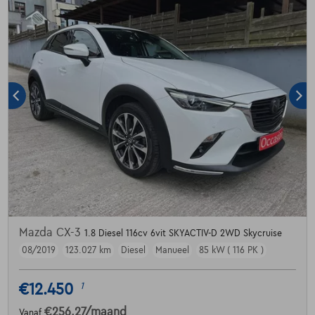
Mazda CX-3
1.8 Diesel 116cv 6vit SKYACTIV-D 2WD Skycruise
08/2019
123.027 km
Diesel
Manueel
85 kW ( 116 PK )
€12.450
1
€256,27
/maand
Vanaf