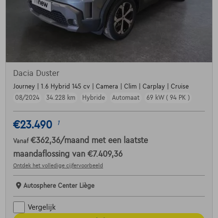
Dacia Duster
Journey | 1.6 Hybrid 145 cv | Camera | Clim | Carplay | Cruise
08/2024
34.228 km
Hybride
Automaat
69 kW ( 94 PK )
€23.490
1
€362,36
/maand
met een laatste
Vanaf
maandaflossing van
€7.409,36
Ontdek het volledige cijfervoorbeeld
Autosphere Center Liège
Vergelijk