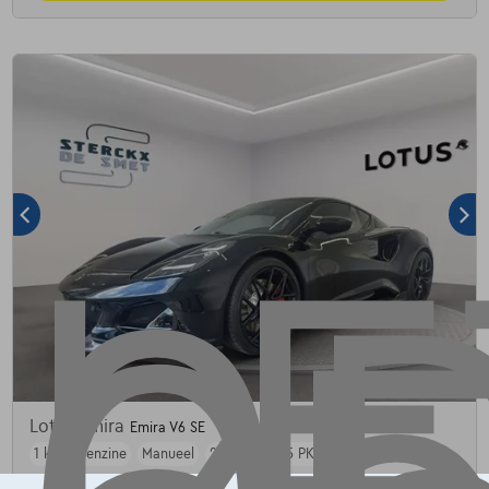
Lotus Emira
Emira V6 SE
1 km
Benzine
Manueel
298 kW ( 405 PK )