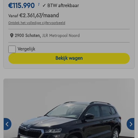
€115.990
1
✓
BTW aftrekbaar
€2.361,67
/maand
Vanaf
Ontdek het volledige cijfervoorbeeld
2900 Schoten,
JLR Metropool Noord
Vergelijk
Bekijk wagen