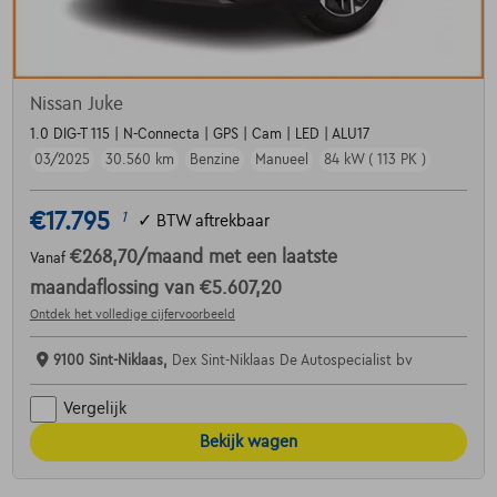
Nissan Juke
1.0 DIG-T 115 | N-Connecta | GPS | Cam | LED | ALU17
03/2025
30.560 km
Benzine
Manueel
84 kW ( 113 PK )
€17.795
1
✓
BTW aftrekbaar
€268,70
/maand
met een laatste
Vanaf
maandaflossing van
€5.607,20
Ontdek het volledige cijfervoorbeeld
9100 Sint-Niklaas,
Dex Sint-Niklaas De Autospecialist bv
Vergelijk
Bekijk wagen