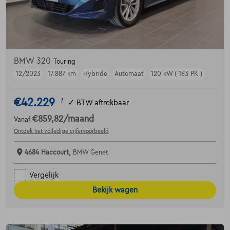
BMW 320
Touring
12/2023
17.887 km
Hybride
Automaat
120 kW ( 163 PK )
€42.229
1
✓
BTW aftrekbaar
€859,82
/maand
Vanaf
Ontdek het volledige cijfervoorbeeld
4684 Haccourt,
BMW Genet
Vergelijk
Bekijk wagen