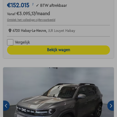
€152.015
1
✓
BTW aftrekbaar
€3.095,17
/maand
Vanaf
Ontdek het volledige cijfervoorbeeld
6720 Habay-La-Neuve,
JLR Louyet Habay
Vergelijk
Bekijk wagen