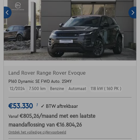
Land Rover Range Rover Evoque
P160 Dynamic SE FWD Auto. 25MY
12/2024
7.500 km
Benzine
Automaat
118 kW ( 160 PK )
€53.330
1
✓
BTW aftrekbaar
€805,26
/maand
met een laatste
Vanaf
maandaflossing van
€16.804,26
Ontdek het volledige cijfervoorbeeld