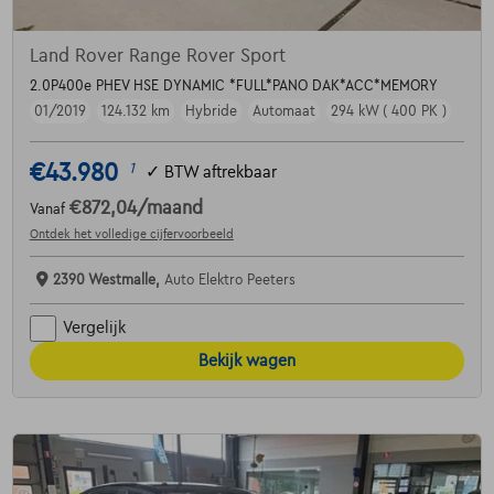
Land Rover Range Rover Sport
2.0P400e PHEV HSE DYNAMIC *FULL*PANO DAK*ACC*MEMORY
01/2019
124.132 km
Hybride
Automaat
294 kW ( 400 PK )
€43.980
1
✓
BTW aftrekbaar
€872,04
/maand
Vanaf
Ontdek het volledige cijfervoorbeeld
2390 Westmalle,
Auto Elektro Peeters
Vergelijk
Bekijk wagen