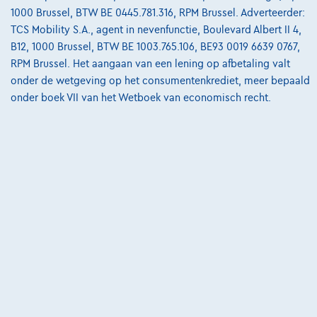
Vergelijk
1000 Brussel, BTW BE 0445.781.316, RPM Brussel. Adverteerder:
Bekijk wagen
TCS Mobility S.A., agent in nevenfunctie, Boulevard Albert II 4,
B12, 1000 Brussel, BTW BE 1003.765.106, BE93 0019 6639 0767,
RPM Brussel. Het aangaan van een lening op afbetaling valt
onder de wetgeving op het consumentenkrediet, meer bepaald
onder boek VII van het Wetboek van economisch recht.
Ford Mustang Mach-E