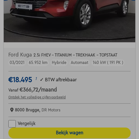
Ford Kuga
2.5i FHEV - TITANIUM - TREKHAAK - TOPSTAAT
03/2021
65.952 km
Hybride
Automaat
140 kW ( 191 PK )
€18.495
1
✓
BTW aftrekbaar
€366,72
/maand
Vanaf
Ontdek het volledige cijfervoorbeeld
8000 Brugge,
DR Motors
Vergelijk
Bekijk wagen