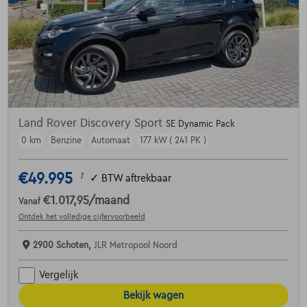
Land Rover Discovery Sport
SE Dynamic Pack
0 km
Benzine
Automaat
177 kW ( 241 PK )
€49.995
1
✓
BTW aftrekbaar
€1.017,95
/maand
Vanaf
Ontdek het volledige cijfervoorbeeld
2900 Schoten,
JLR Metropool Noord
Vergelijk
Bekijk wagen