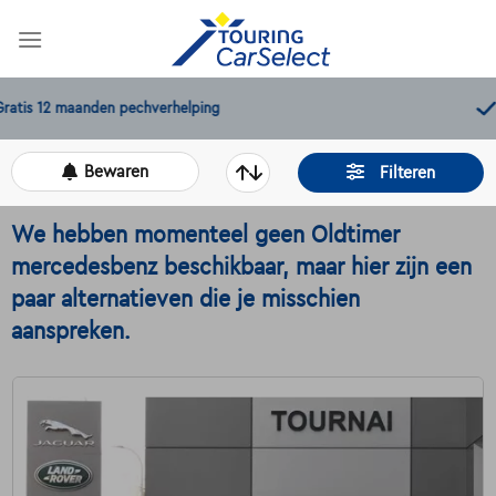
Skip
to
content
11.000+
beschikbare wagens
Bewaren
Filteren
We hebben momenteel geen Oldtimer
mercedesbenz beschikbaar, maar hier zijn een
paar alternatieven die je misschien
aanspreken.