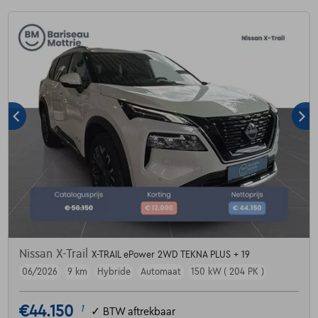
Nissan X-Trail
X-TRAIL ePower 2WD TEKNA PLUS + 19
06/2026
9 km
Hybride
Automaat
150 kW ( 204 PK )
€44.150
1
✓
BTW aftrekbaar