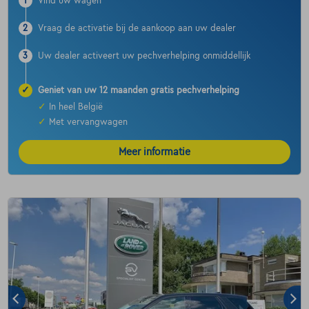
1
Vind uw wagen
2
Vraag de activatie bij de aankoop aan uw dealer
3
Uw dealer activeert uw pechverhelping onmiddellijk
✓
Geniet van uw 12 maanden gratis pechverhelping
✓
In heel België
✓
Met vervangwagen
Meer informatie