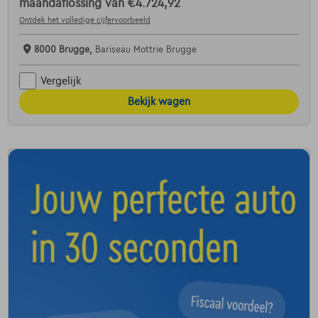
maandaflossing van
€4.724,92
Ontdek het volledige cijfervoorbeeld
8000 Brugge,
Bariseau Mottrie Brugge
Vergelijk
Bekijk wagen