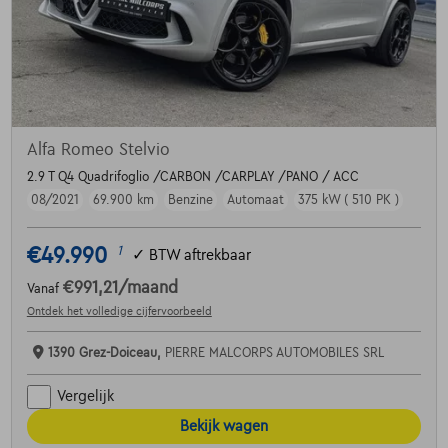
Alfa Romeo Stelvio
2.9 T Q4 Quadrifoglio /CARBON /CARPLAY /PANO / ACC
08/2021
69.900 km
Benzine
Automaat
375 kW ( 510 PK )
€49.990
1
✓
BTW aftrekbaar
€991,21
/maand
Vanaf
Ontdek het volledige cijfervoorbeeld
1390 Grez-Doiceau,
PIERRE MALCORPS AUTOMOBILES SRL
Vergelijk
Bekijk wagen