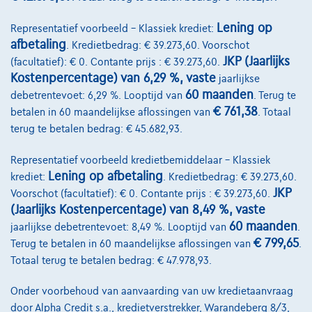
Lening op
Representatief voorbeeld – Klassiek krediet:
afbetaling
. Kredietbedrag: € 39.273,60. Voorschot
JKP (Jaarlijks
(facultatief): € 0. Contante prijs : € 39.273,60.
Kostenpercentage) van 6,29 %, vaste
jaarlijkse
60 maanden
debetrentevoet: 6,29 %. Looptijd van
. Terug te
€ 761,38
betalen in 60 maandelijkse aflossingen van
. Totaal
Volkswagen Golf
terug te betalen bedrag: € 45.682,93.
R-Line | 1.5 TSI 150cv | Carplay | Caméra | GPS | Led Matrix
Representatief voorbeeld kredietbemiddelaar – Klassiek
07/2023
43.688 km
Benzine
Automaat
110 kW ( 150 PK )
Lening op afbetaling
krediet:
. Kredietbedrag: € 39.273,60.
JKP
Voorschot (facultatief): € 0. Contante prijs : € 39.273,60.
€27.490
1
(Jaarlijks Kostenpercentage) van 8,49 %, vaste
€536,11
/maand
met een laatste maandaflossing
Vanaf
60 maanden
jaarlijkse debetrentevoet: 8,49 %. Looptijd van
.
van
€7.408,61
€ 799,65
Terug te betalen in 60 maandelijkse aflossingen van
.
Ontdek het volledige cijfervoorbeeld
Totaal terug te betalen bedrag: € 47.978,93.
Autosphere Center Liège
Onder voorbehoud van aanvaarding van uw kredietaanvraag
door Alpha Credit s.a., kredietverstrekker, Warandeberg 8/3,