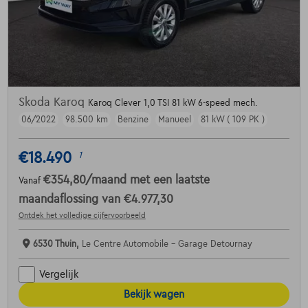
Skoda Karoq
Karoq Clever 1,0 TSI 81 kW 6-speed mech.
06/2022
98.500 km
Benzine
Manueel
81 kW ( 109 PK )
€18.490
1
€354,80
/maand
met een laatste
Vanaf
maandaflossing van
€4.977,30
Ontdek het volledige cijfervoorbeeld
6530 Thuin,
Le Centre Automobile - Garage Detournay
Vergelijk
Bekijk wagen