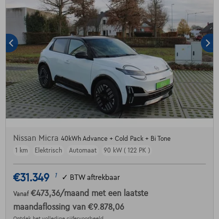
Nissan Micra
40kWh Advance + Cold Pack + Bi Tone
1 km
Elektrisch
Automaat
90 kW ( 122 PK )
€31.349
1
✓
BTW aftrekbaar
€473,36
/maand
met een laatste
Vanaf
maandaflossing van
€9.878,06
Ontdek het volledige cijfervoorbeeld