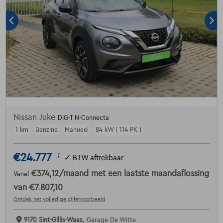
Nissan Juke
DIG-T N-Connecta
1 km
Benzine
Manueel
84 kW ( 114 PK )
€24.777
1
✓
BTW aftrekbaar
€374,12
/maand
met een laatste maandaflossing
Vanaf
van
€7.807,10
Ontdek het volledige cijfervoorbeeld
9170 Sint-Gillis-Waas,
Garage De Witte