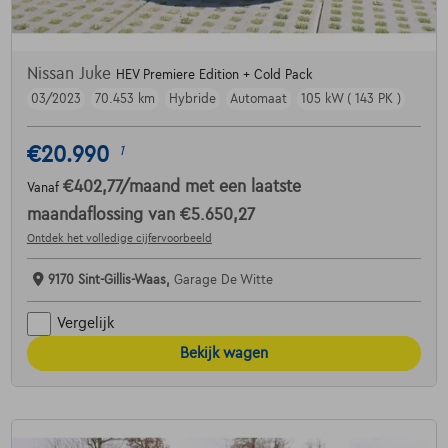
Nissan Juke
HEV Premiere Edition + Cold Pack
03/2023
70.453 km
Hybride
Automaat
105 kW ( 143 PK )
€20.990
1
€402,77
/maand
met een laatste
Vanaf
maandaflossing van
€5.650,27
Ontdek het volledige cijfervoorbeeld
9170 Sint-Gillis-Waas,
Garage De Witte
Vergelijk
Bekijk wagen