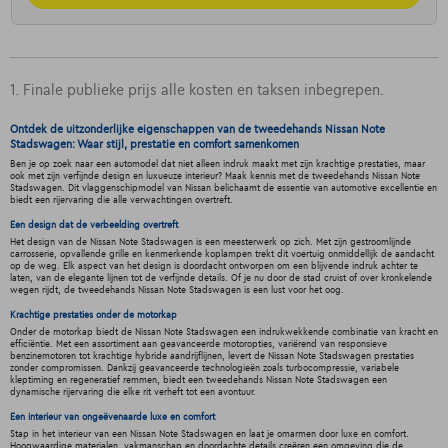
1. Finale publieke prijs alle kosten en taksen inbegrepen.
Ontdek de uitzonderlijke eigenschappen van de tweedehands Nissan Note
Stadswagen: Waar stijl, prestatie en comfort samenkomen
Ben je op zoek naar een automodel dat niet alleen indruk maakt met zijn krachtige prestaties, maar
ook met zijn verfijnde design en luxueuze interieur? Maak kennis met de tweedehands Nissan Note
Stadswagen. Dit vlaggenschipmodel van Nissan belichaamt de essentie van automotive excellentie en
biedt een rijervaring die alle verwachtingen overtreft.
Een design dat de verbeelding overtreft
Het design van de Nissan Note Stadswagen is een meesterwerk op zich. Met zijn gestroomlijnde
carrosserie, opvallende grille en kenmerkende koplampen trekt dit voertuig onmiddellijk de aandacht
op de weg. Elk aspect van het design is doordacht ontworpen om een blijvende indruk achter te
laten, van de elegante lijnen tot de verfijnde details. Of je nu door de stad cruist of over kronkelende
wegen rijdt, de tweedehands Nissan Note Stadswagen is een lust voor het oog.
Krachtige prestaties onder de motorkap
Onder de motorkap biedt de Nissan Note Stadswagen een indrukwekkende combinatie van kracht en
efficiëntie. Met een assortiment aan geavanceerde motoropties, variërend van responsieve
benzinemotoren tot krachtige hybride aandrijflijnen, levert de Nissan Note Stadswagen prestaties
zonder compromissen. Dankzij geavanceerde technologieën zoals turbocompressie, variabele
kleptiming en regeneratief remmen, biedt een tweedehands Nissan Note Stadswagen een
dynamische rijervaring die elke rit verheft tot een avontuur.
Een interieur van ongeëvenaarde luxe en comfort
Stap in het interieur van een Nissan Note Stadswagen en laat je omarmen door luxe en comfort.
Hoogwaardige materialen, vakmanschap en doordachte details creëren een omgeving die de