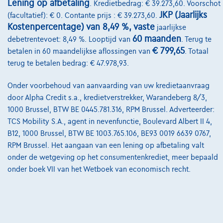
Lening op afbetaling
. Kredietbedrag: € 39.273,60. Voorschot
Onze dealers
JKP (Jaarlijks
(facultatief): € 0. Contante prijs : € 39.273,60.
Kostenpercentage) van 8,49 %, vaste
jaarlijkse
Onze partners
60 maanden
debetrentevoet: 8,49 %. Looptijd van
. Terug te
Onze team
€ 799,65
betalen in 60 maandelijkse aflossingen van
. Totaal
terug te betalen bedrag: € 47.978,93.
Contact
Onder voorbehoud van aanvaarding van uw kredietaanvraag
door Alpha Credit s.a., kredietverstrekker, Warandeberg 8/3,
1000 Brussel, BTW BE 0445.781.316, RPM Brussel. Adverteerder:
@2024 TCS Mobility SA/NV Copyright
TCS Mobility S.A., agent in nevenfunctie, Boulevard Albert II 4,
Algemene Voorwaarden
B12, 1000 Brussel, BTW BE 1003.765.106, BE93 0019 6639 0767,
RPM Brussel. Het aangaan van een lening op afbetaling valt
Bijstandsvoorwaarden
onder de wetgeving op het consumentenkrediet, meer bepaald
onder boek VII van het Wetboek van economisch recht.
Privacyverklaring
Cookiebeleid
Kwaliteitscharter