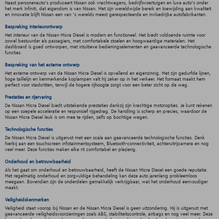
Naast personenauto's produceert Nissan ook vrachtwagens, bedrijfsvoertuigen en luxe auto's onder
het merk Infiniti, dat eigendom is van Nissan. Met zijn wereldwijde bereik en toewijding aan kwaliteit
en innovatie blijft Nissan een van 's werelds meest gerespecteerde en invloedrijke autofabrikanten.
Bespreking interieurontwerp
Het interieur van de Nissan Micra Diesel is modern en functioneel. Het biedt voldoende ruimte voor
zowel bestuurder als passagiers, met comfortabele stoelen en hoogwaardige materialen. Het
dashboard is goed ontworpen, met intuïtieve bedieningselementen en geavanceerde technologische
functies.
Bespreking van het externe ontwerp
Het externe ontwerp van de Nissan Micra Diesel is opvallend en eigenzinnig. Met zijn gedurfde lijnen,
hoge taillelijn en kenmerkende koplampen valt hij zeker op in het verkeer. Het formaat maakt hem
perfect voor stadsritten, terwijl de hogere rijhoogte zorgt voor een beter zicht op de weg.
Prestaties en rijervaring
De Nissan Micra Diesel biedt uitstekende prestaties dankzij zijn krachtige motoropties. Je kunt rekenen
op een soepele acceleratie en responsief rijgedrag. De handling is scherp en precies, waardoor de
Nissan Micra Diesel leuk is om mee te rijden, zelfs op bochtige wegen.
Technologische functies
De Nissan Micra Diesel is uitgerust met een scala aan geavanceerde technologische functies. Denk
hierbij aan een touchscreen infotainmentsysteem, Bluetooth-connectiviteit, achteruitrijcamera en nog
veel meer. Deze functies maken elke rit comfortabel en plezierig.
Onderhoud en betrouwbaarheid
Als het gaat om onderhoud en betrouwbaarheid, heeft de Nissan Micra Diesel een goede reputatie.
Met regelmatig onderhoud en zorgvuldige behandeling kan deze auto jarenlang probleemloos
meegaan. Bovendien zijn de onderdelen gemakkelijk verkrijgbaar, wat het onderhoud eenvoudiger
maakt.
Veiligheidskenmerken
Veiligheid staat voorop bij Nissan en de Nissan Micra Diesel is geen uitzondering. Hij is uitgerust met
geavanceerde veiligheidsvoorzieningen zoals ABS, stabiliteitscontrole, airbags en nog veel meer. Deze