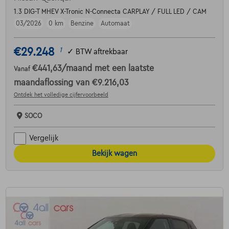
1.3 DIG-T MHEV X-Tronic N-Connecta CARPLAY / FULL LED / CAM
03/2026
0 km
Benzine
Automaat
€29.248
1
✓
BTW aftrekbaar
€441,63
/maand
met een laatste
Vanaf
maandaflossing van
€9.216,03
Ontdek het volledige cijfervoorbeeld
SOCO
Vergelijk
Bekijk wagen