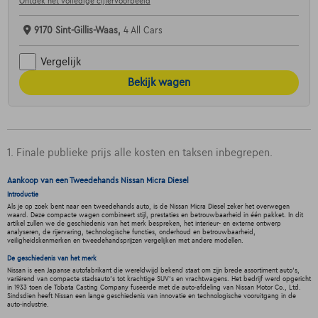
Ontdek het volledige cijfervoorbeeld
9170 Sint-Gillis-Waas,
4 All Cars
Vergelijk
Bekijk wagen
1. Finale publieke prijs alle kosten en taksen inbegrepen.
Aankoop van een Tweedehands Nissan Micra Diesel
Introductie
Als je op zoek bent naar een tweedehands auto, is de Nissan Micra Diesel zeker het overwegen
waard. Deze compacte wagen combineert stijl, prestaties en betrouwbaarheid in één pakket. In dit
artikel zullen we de geschiedenis van het merk bespreken, het interieur- en externe ontwerp
analyseren, de rijervaring, technologische functies, onderhoud en betrouwbaarheid,
veiligheidskenmerken en tweedehandsprijzen vergelijken met andere modellen.
De geschiedenis van het merk
Nissan is een Japanse autofabrikant die wereldwijd bekend staat om zijn brede assortiment auto's,
variërend van compacte stadsauto's tot krachtige SUV's en vrachtwagens. Het bedrijf werd opgericht
in 1933 toen de Tobata Casting Company fuseerde met de auto-afdeling van Nissan Motor Co., Ltd.
Sindsdien heeft Nissan een lange geschiedenis van innovatie en technologische vooruitgang in de
auto-industrie.