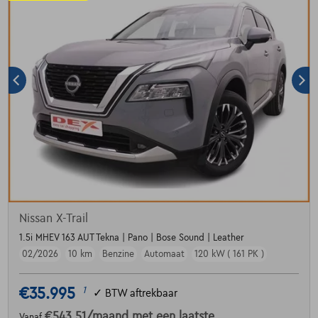
Nissan X-Trail
1.5i MHEV 163 AUT Tekna | Pano | Bose Sound | Leather
02/2026
10 km
Benzine
Automaat
120 kW ( 161 PK )
€35.995
1
✓
BTW aftrekbaar
€543,51
/maand
met een laatste
Vanaf