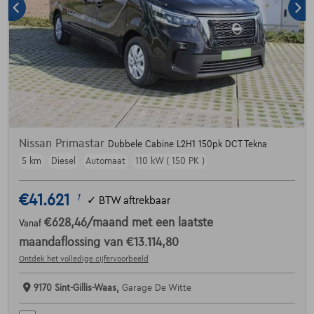
Nissan Primastar
Dubbele Cabine L2H1 150pk DCT Tekna
5 km
Diesel
Automaat
110 kW ( 150 PK )
€41.621
1
✓
BTW aftrekbaar
€628,46
/maand
met een laatste
Vanaf
maandaflossing van
€13.114,80
Ontdek het volledige cijfervoorbeeld
9170 Sint-Gillis-Waas,
Garage De Witte