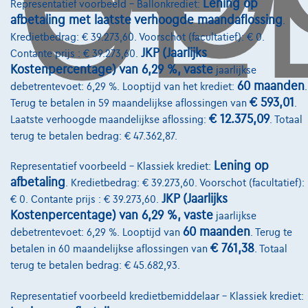
Lening op
Representatief voorbeeld – Ballonkrediet:
afbetaling met laatste verhoogde maandaflossing
.
Kredietbedrag: € 39.273,60. Voorschot (facultatief): € 0.
JKP (Jaarlijks
Contante prijs : € 39.273,60.
Diensten & Oplossingen
Kostenpercentage) van 6,29 %, vaste
jaarlijkse
60 maanden
debetrentevoet: 6,29 %. Looptijd van het krediet:
.
Pechverhelping verzekering
€ 593,01
Terug te betalen in 59 maandelijkse aflossingen van
.
€ 12.375,09
Financiering
Laatste verhoogde maandelijkse aflossing:
. Totaal
terug te betalen bedrag: € 47.362,87.
Autoverzekering
Lening op
Representatief voorbeeld – Klassiek krediet:
Lease en persoonlijke lease
afbetaling
. Kredietbedrag: € 39.273,60. Voorschot (facultatief):
JKP (Jaarlijks
€ 0. Contante prijs : € 39.273,60.
Kostenpercentage) van 6,29 %, vaste
Over Ons
jaarlijkse
60 maanden
debetrentevoet: 6,29 %. Looptijd van
. Terug te
Word klant
€ 761,38
betalen in 60 maandelijkse aflossingen van
. Totaal
terug te betalen bedrag: € 45.682,93.
Wie zijn we
Kwaliteitscharter
Representatief voorbeeld kredietbemiddelaar – Klassiek krediet: