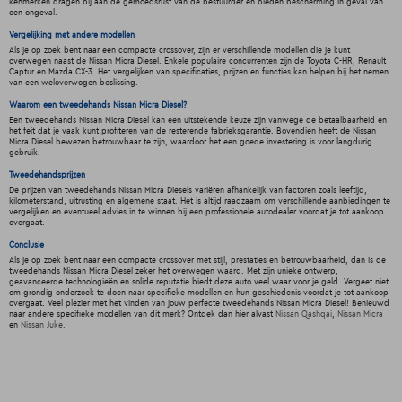
kenmerken dragen bij aan de gemoedsrust van de bestuurder en bieden bescherming in geval van
een ongeval.
Vergelijking met andere modellen
Als je op zoek bent naar een compacte crossover, zijn er verschillende modellen die je kunt
overwegen naast de Nissan Micra Diesel. Enkele populaire concurrenten zijn de Toyota C-HR, Renault
Captur en Mazda CX-3. Het vergelijken van specificaties, prijzen en functies kan helpen bij het nemen
van een weloverwogen beslissing.
Waarom een tweedehands Nissan Micra Diesel?
Een tweedehands Nissan Micra Diesel kan een uitstekende keuze zijn vanwege de betaalbaarheid en
het feit dat je vaak kunt profiteren van de resterende fabrieksgarantie. Bovendien heeft de Nissan
Micra Diesel bewezen betrouwbaar te zijn, waardoor het een goede investering is voor langdurig
gebruik.
Tweedehandsprijzen
De prijzen van tweedehands Nissan Micra Diesels variëren afhankelijk van factoren zoals leeftijd,
kilometerstand, uitrusting en algemene staat. Het is altijd raadzaam om verschillende aanbiedingen te
vergelijken en eventueel advies in te winnen bij een professionele autodealer voordat je tot aankoop
overgaat.
Conclusie
Als je op zoek bent naar een compacte crossover met stijl, prestaties en betrouwbaarheid, dan is de
tweedehands Nissan Micra Diesel zeker het overwegen waard. Met zijn unieke ontwerp,
geavanceerde technologieën en solide reputatie biedt deze auto veel waar voor je geld. Vergeet niet
om grondig onderzoek te doen naar specifieke modellen en hun geschiedenis voordat je tot aankoop
overgaat. Veel plezier met het vinden van jouw perfecte tweedehands Nissan Micra Diesel! Benieuwd
naar andere specifieke modellen van dit merk? Ontdek dan hier alvast
Nissan Qashqai
,
Nissan Micra
en
Nissan Juke
.