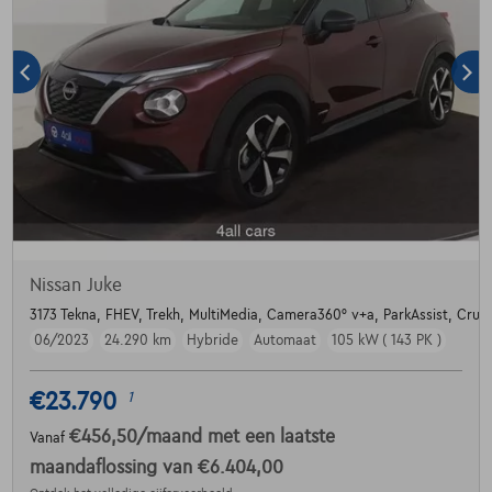
Nissan Juke
3173 Tekna, FHEV, Trekh, MultiMedia, Camera360° v+a, ParkAssist, Cru
06/2023
24.290 km
Hybride
Automaat
105 kW ( 143 PK )
€23.790
1
€456,50
/maand
met een laatste
Vanaf
maandaflossing van
€6.404,00