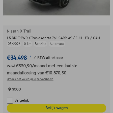
Nissan X-Trail
1.5 DIG-T 2WD X-Tronic Acenta 7pl. CARPLAY / FULL LED / CAM
03/2026
0 km
Benzine
Automaat
€34.498
1
✓
BTW aftrekbaar
€520,90
/maand
met een laatste
Vanaf
maandaflossing van
€10.870,30
Ontdek het volledige cijfervoorbeeld
SOCO
Vergelijk
Bekijk wagen