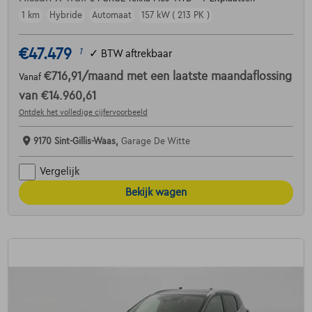
1 km
Hybride
Automaat
157 kW ( 213 PK )
€47.479
1
✓
BTW aftrekbaar
€716,91
/maand
met een laatste maandaflossing
Vanaf
van
€14.960,61
Ontdek het volledige cijfervoorbeeld
9170 Sint-Gillis-Waas,
Garage De Witte
Vergelijk
Bekijk wagen