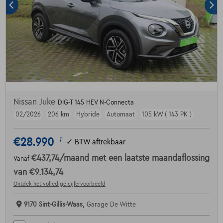
Nissan Juke
DIG-T 145 HEV N-Connecta
02/2026
206 km
Hybride
Automaat
105 kW ( 143 PK )
€28.990
1
✓
BTW aftrekbaar
€437,74
/maand
met een laatste maandaflossing
Vanaf
van
€9.134,74
Ontdek het volledige cijfervoorbeeld
9170 Sint-Gillis-Waas,
Garage De Witte