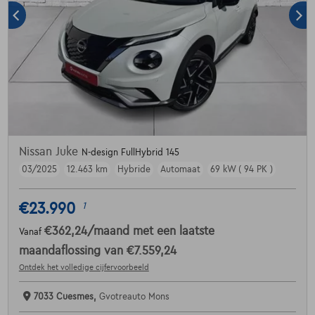
Nissan Juke
N-design FullHybrid 145
03/2025
12.463 km
Hybride
Automaat
69 kW ( 94 PK )
€23.990
1
€362,24
/maand
met een laatste
Vanaf
maandaflossing van
€7.559,24
Ontdek het volledige cijfervoorbeeld
7033 Cuesmes,
Gvotreauto Mons