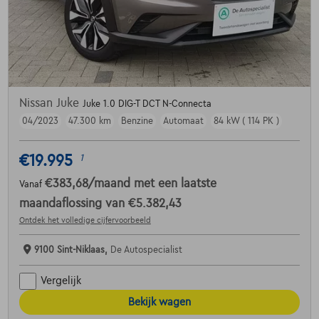
Nissan Juke
Juke 1.0 DIG-T DCT N-Connecta
04/2023
47.300 km
Benzine
Automaat
84 kW ( 114 PK )
€19.995
1
€383,68
/maand
met een laatste
Vanaf
maandaflossing van
€5.382,43
Ontdek het volledige cijfervoorbeeld
9100 Sint-Niklaas,
De Autospecialist
Vergelijk
Bekijk wagen