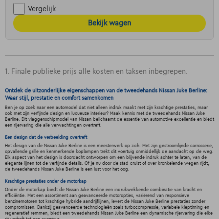
Vergelijk
Bekijk wagen
1. Finale publieke prijs alle kosten en taksen inbegrepen.
Ontdek de uitzonderlijke eigenschappen van de tweedehands Nissan Juke Berline:
Waar stijl, prestatie en comfort samenkomen
Ben je op zoek naar een automodel dat niet alleen indruk maakt met zijn krachtige prestaties, maar
ook met zijn verfijnde design en luxueuze interieur? Maak kennis met de tweedehands Nissan Juke
Berline. Dit vlaggenschipmodel van Nissan belichaamt de essentie van automotive excellentie en biedt
een rijervaring die alle verwachtingen overtreft.
Een design dat de verbeelding overtreft
Het design van de Nissan Juke Berline is een meesterwerk op zich. Met zijn gestroomlijnde carrosserie,
opvallende grille en kenmerkende koplampen trekt dit voertuig onmiddellijk de aandacht op de weg.
Elk aspect van het design is doordacht ontworpen om een blijvende indruk achter te laten, van de
elegante lijnen tot de verfijnde details. Of je nu door de stad cruist of over kronkelende wegen rijdt,
de tweedehands Nissan Juke Berline is een lust voor het oog.
Krachtige prestaties onder de motorkap
Onder de motorkap biedt de Nissan Juke Berline een indrukwekkende combinatie van kracht en
efficiëntie. Met een assortiment aan geavanceerde motoropties, variërend van responsieve
benzinemotoren tot krachtige hybride aandrijflijnen, levert de Nissan Juke Berline prestaties zonder
compromissen. Dankzij geavanceerde technologieën zoals turbocompressie, variabele kleptiming en
regeneratief remmen, biedt een tweedehands Nissan Juke Berline een dynamische rijervaring die elke