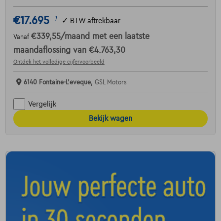
€17.695
1
✓
BTW aftrekbaar
€339,55
/maand
met een laatste
Vanaf
maandaflossing van
€4.763,30
Ontdek het volledige cijfervoorbeeld
6140 Fontaine-L'eveque,
GSL Motors
Vergelijk
Bekijk wagen