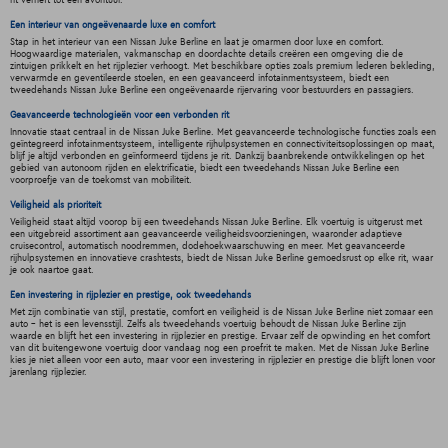
rit verheft tot een avontuur.
Een interieur van ongeëvenaarde luxe en comfort
Stap in het interieur van een Nissan Juke Berline en laat je omarmen door luxe en comfort.
Hoogwaardige materialen, vakmanschap en doordachte details creëren een omgeving die de
zintuigen prikkelt en het rijplezier verhoogt. Met beschikbare opties zoals premium lederen bekleding,
verwarmde en geventileerde stoelen, en een geavanceerd infotainmentsysteem, biedt een
tweedehands Nissan Juke Berline een ongeëvenaarde rijervaring voor bestuurders en passagiers.
Geavanceerde technologieën voor een verbonden rit
Innovatie staat centraal in de Nissan Juke Berline. Met geavanceerde technologische functies zoals een
geïntegreerd infotainmentsysteem, intelligente rijhulpsystemen en connectiviteitsoplossingen op maat,
blijf je altijd verbonden en geïnformeerd tijdens je rit. Dankzij baanbrekende ontwikkelingen op het
gebied van autonoom rijden en elektrificatie, biedt een tweedehands Nissan Juke Berline een
voorproefje van de toekomst van mobiliteit.
Veiligheid als prioriteit
Veiligheid staat altijd voorop bij een tweedehands Nissan Juke Berline. Elk voertuig is uitgerust met
een uitgebreid assortiment aan geavanceerde veiligheidsvoorzieningen, waaronder adaptieve
cruisecontrol, automatisch noodremmen, dodehoekwaarschuwing en meer. Met geavanceerde
rijhulpsystemen en innovatieve crashtests, biedt de Nissan Juke Berline gemoedsrust op elke rit, waar
je ook naartoe gaat.
Een investering in rijplezier en prestige, ook tweedehands
Met zijn combinatie van stijl, prestatie, comfort en veiligheid is de Nissan Juke Berline niet zomaar een
auto - het is een levensstijl. Zelfs als tweedehands voertuig behoudt de Nissan Juke Berline zijn
waarde en blijft het een investering in rijplezier en prestige. Ervaar zelf de opwinding en het comfort
van dit buitengewone voertuig door vandaag nog een proefrit te maken. Met de Nissan Juke Berline
kies je niet alleen voor een auto, maar voor een investering in rijplezier en prestige die blijft lonen voor
jarenlang rijplezier.