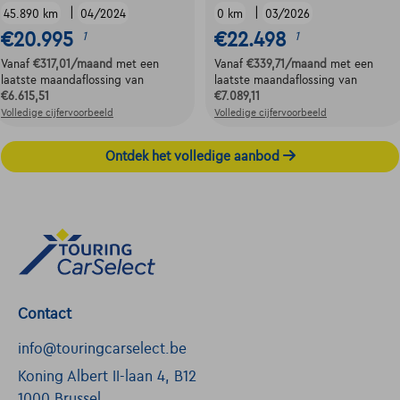
|
|
45.890 km
04/2024
0 km
03/2026
€20.995
€22.498
1
1
Vanaf
€317,01
/maand
met een
Vanaf
€339,71
/maand
met een
laatste maandaflossing van
laatste maandaflossing van
€6.615,51
€7.089,11
Volledige cijfervoorbeeld
Volledige cijfervoorbeeld
Ontdek het volledige aanbod
Contact
info@touringcarselect.be
Koning Albert II-laan 4, B12
1000 Brussel