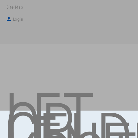
Site Map
Login
LET
OP,