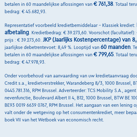
€ 761,38
betalen in 60 maandelijkse aflossingen van
. Totaal ter
bedrag: € 45.682,93.
Representatief voorbeeld kredietbemiddelaar – Klassiek krediet:
afbetaling
. Kredietbedrag: € 39.273,60. Voorschot (facultatief):
JKP (Jaarlijks Kostenpercentage) van 8
prijs : € 39.273,60.
60 maanden
jaarlijkse debetrentevoet: 8,49 %. Looptijd van
. T
€ 799,65
betalen in 60 maandelijkse aflossingen van
. Totaal ter
bedrag: € 47.978,93.
Onder voorbehoud van aanvaarding van uw kredietaanvraag doo
Credit s.a., kredietverstrekker, Warandeberg 8/3, 1000 Brussel, 
0445.781.316, RPM Brussel. Adverteerder: TCS Mobility S.A., agent 
nevenfunctie, Boulevard Albert II 4, B12, 1000 Brussel, BTW BE 10
BE93 0019 6639 0767, RPM Brussel. Het aangaan van een lening o
valt onder de wetgeving op het consumentenkrediet, meer bepa
boek VII van het Wetboek van economisch recht.