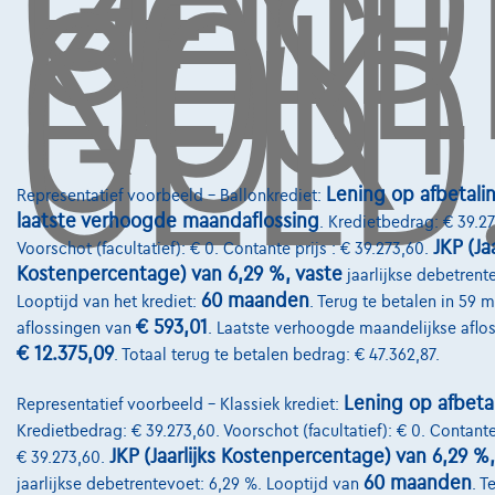
GELD
LENE
KOST
OOK
GELD
Lening op afbetali
Representatief voorbeeld – Ballonkrediet:
laatste verhoogde maandaflossing
. Kredietbedrag: € 39.27
JKP (Jaa
Voorschot (facultatief): € 0. Contante prijs : € 39.273,60.
Kostenpercentage) van 6,29 %, vaste
jaarlijkse debetrent
60 maanden
Looptijd van het krediet:
. Terug te betalen in 59 
€ 593,01
aflossingen van
. Laatste verhoogde maandelijkse aflos
€ 12.375,09
. Totaal terug te betalen bedrag: € 47.362,87.
Lening op afbeta
Representatief voorbeeld – Klassiek krediet:
Kredietbedrag: € 39.273,60. Voorschot (facultatief): € 0. Contante 
JKP (Jaarlijks Kostenpercentage) van 6,29 %,
€ 39.273,60.
60 maanden
jaarlijkse debetrentevoet: 6,29 %. Looptijd van
. T