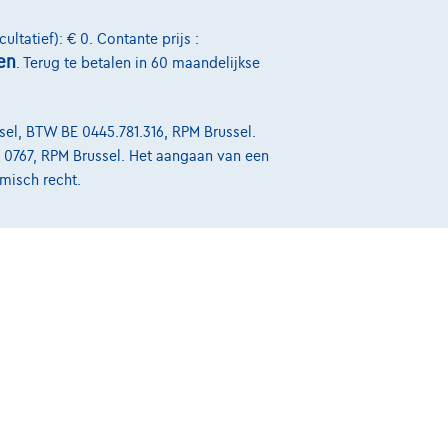
Over Ons
ultatief): € 0. Contante prijs :
en
. Terug te betalen in 60 maandelijkse
Word klant
Wie zijn we
el, BTW BE 0445.781.316, RPM Brussel.
Kwaliteitscharter
39 0767, RPM Brussel. Het aangaan van een
misch recht.
Onze dealers
Onze partners
Onze team
Contact
Kwaliteitscharter
Site Map
Login