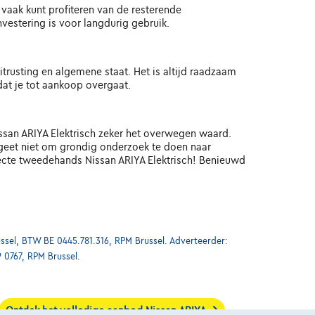
 vaak kunt profiteren van de resterende
vestering is voor langdurig gebruik.
itrusting en algemene staat. Het is altijd raadzaam
dat je tot aankoop overgaat.
ssan ARIYA Elektrisch zeker het overwegen waard.
rgeet niet om grondig onderzoek te doen naar
fecte tweedehands Nissan ARIYA Elektrisch! Benieuwd
ssel, BTW BE 0445.781.316, RPM Brussel. Adverteerder:
9 0767, RPM Brussel.
Ontdek het volledige aanbod Nissan ARIYA