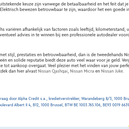
itstekende keuze zijn vanwege de betaalbaarheid en het feit dat je
 Elektrisch bewezen betrouwbaar te zijn, waardoor het een goede in
 variëren afhankelijk van factoren zoals leeftijd, kilometerstand, u
ventueel advies in te winnen bij een professionele autodealer voor
et stijl, prestaties en betrouwbaarheid, dan is de tweedehands Ni
ën en solide reputatie biedt deze auto veel waar voor je geld. Ve
je tot aankoop overgaat. Veel plezier met het vinden van jouw per
tdek dan hier alvast
Nissan Qashqai
,
Nissan Micra
en
Nissan Juke
.
ag door Alpha Credit s.a., kredietverstrekker, Warandeberg 8/3, 1000 Bru
oulevard Albert II 4, B12, 1000 Brussel, BTW BE 1003.765.106, BE93 0019 663