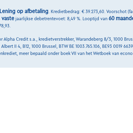
Diensten & Oplossingen
Lening op afbetaling
. Kredietbedrag: € 39.273,60. Voorschot (fac
, vaste
60 maand
jaarlijkse debetrentevoet: 8,49 %. Looptijd van
select.be
Pechverhelping verzekering
78,93.
-laan 4, B12
Financiering
lpha Credit s.a., kredietverstrekker, Warandeberg 8/3, 1000 Bruss
Autoverzekering
d Albert II 4, B12, 1000 Brussel, BTW BE 1003.765.106, BE93 0019 66
enkrediet, meer bepaald onder boek VII van het Wetboek van econo
Lease en persoonlijke lease
aarden
Bijstandsvoorwaarden
Privacyverklaring
Cookiebeleid