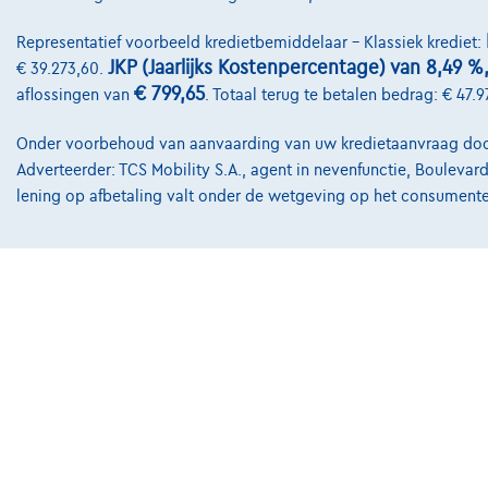
Contact
Representatief voorbeeld kredietbemiddelaar – Klassiek krediet:
JKP (Jaarlijks Kostenpercentage) van 8,49 %
€ 39.273,60.
info@touringcar
€ 799,65
aflossingen van
. Totaal terug te betalen bedrag: € 47.9
Koning Albert II
1000 Brussel
Onder voorbehoud van aanvaarding van uw kredietaanvraag door A
Adverteerder: TCS Mobility S.A., agent in nevenfunctie, Boulevar
lening op afbetaling valt onder de wetgeving op het consument
@2024 TCS Mobility SA/NV Copyright
Algemene Voorw