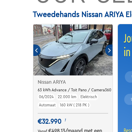
Tweedehands Nissan ARIYA Ele
Nissan ARIYA
63 kWh Advance / Toit Pano / Camera360 / Pro-PILO
06/2024
22.000 km
Elektrisch
Automaat
160 kW ( 218 PK )
€32.990
1
€498,13
/maand
met een
Vanaf