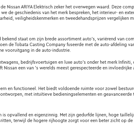
 de Nissan ARIYA Elektrisch zeker het overwegen waard. Deze compa
en we de geschiedenis van het merk bespreken, het interieur- en exte
arheid, veiligheidskenmerken en tweedehandsprijzen vergelijken m
d bekend staat om zijn brede assortiment auto's, variërend van com
toen de Tobata Casting Company fuseerde met de auto-afdeling van 
e vooruitgang in de auto-industrie.
wagens, bedrijfsvoertuigen en luxe auto's onder het merk Infiniti,
ijft Nissan een van 's werelds meest gerespecteerde en invloedrijke 
odern en functioneel. Het biedt voldoende ruimte voor zowel bestuu
ontworpen, met intuïtieve bedieningselementen en geavanceerde t
 is opvallend en eigenzinnig. Met zijn gedurfde lijnen, hoge taillel
itten, terwijl de hogere rijhoogte zorgt voor een beter zicht op de