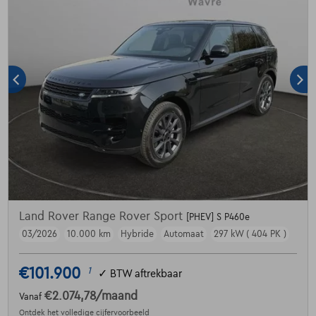
Land Rover Range Rover Sport
[PHEV] S P460e
03/2026
10.000 km
Hybride
Automaat
297 kW ( 404 PK )
€101.900
1
✓
BTW aftrekbaar
€2.074,78
/maand
Vanaf
Ontdek het volledige cijfervoorbeeld