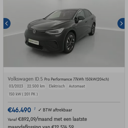
Volkswagen ID.5
Pro Performance 77kWh 150kW(204ch)
03/2023
22.500 km
Elektrisch
Automaat
150 kW ( 201 PK )
€46.490
1
✓
BTW aftrekbaar
€892,09
/maand
met een laatste
Vanaf
maandaflossing van
€12.514,59