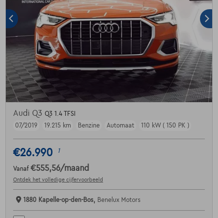
Audi Q3
Q3 1.4 TFSI
07/2019
19.215 km
Benzine
Automaat
110 kW ( 150 PK )
€26.990
1
€555,56
/maand
Vanaf
Ontdek het volledige cijfervoorbeeld
1880 Kapelle-op-den-Bos,
Benelux Motors