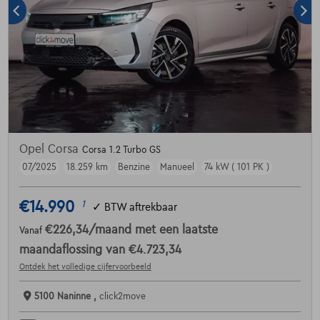
Opel Corsa
Corsa 1.2 Turbo GS
07/2025
18.259 km
Benzine
Manueel
74 kW ( 101 PK )
€14.990
1
✓
BTW aftrekbaar
€226,34
/maand
met een laatste
Vanaf
maandaflossing van
€4.723,34
Ontdek het volledige cijfervoorbeeld
5100 Naninne ,
click2move