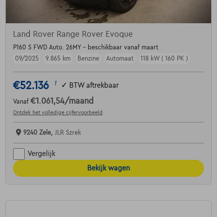
Land Rover Range Rover Evoque
P160 S FWD Auto. 26MY - beschikbaar vanaf maart
09/2025
9.865 km
Benzine
Automaat
118 kW ( 160 PK )
€52.136
1
✓
BTW aftrekbaar
€1.061,54
/maand
Vanaf
Ontdek het volledige cijfervoorbeeld
9240 Zele,
JLR Szrek
Vergelijk
Bekijk wagen