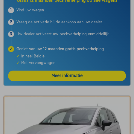
Gratis 12 maanden pechverhelping op alle wagens
1
Vind uw wagen
2
Vraag de activatie bij de aankoop aan uw dealer
3
Uw dealer activeert uw pechverhelping onmiddellijk
✓
Geniet van uw 12 maanden gratis pechverhelping
✓
In heel België
✓
Met vervangwagen
Meer informatie