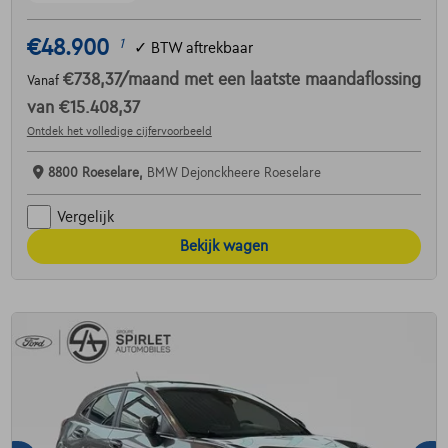
€48.900
1
✓
BTW aftrekbaar
€738,37
/maand
met een laatste maandaflossing
Vanaf
van
€15.408,37
Ontdek het volledige cijfervoorbeeld
8800 Roeselare,
BMW Dejonckheere Roeselare
Vergelijk
Bekijk wagen