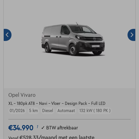
Opel Vivaro
XL - 180pk AT8 - Navi - Vloer - Design Pack - Full LED
01/2026
5 km
Diesel
Automaat
132 kW ( 180 PK )
€34.990
1
✓
BTW aftrekbaar
€528,33
/maand
met een laatste
Vanaf