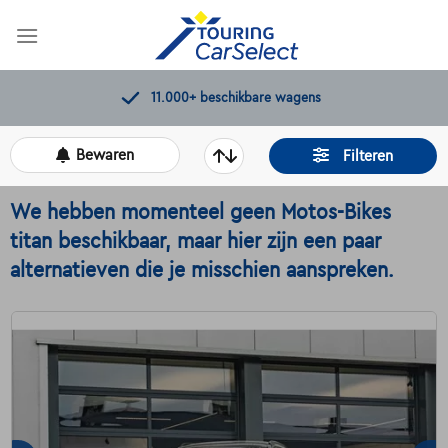
Skip
to
content
Kwaliteitscontroles door Touring
Bewaren
Filteren
We hebben momenteel geen Motos-Bikes
titan beschikbaar, maar hier zijn een paar
alternatieven die je misschien aanspreken.