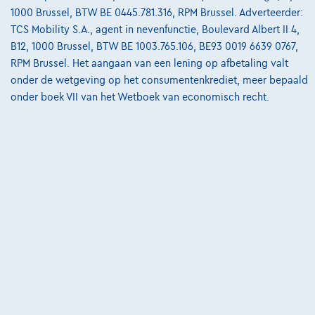
van
€8.587,12
1000 Brussel, BTW BE 0445.781.316, RPM Brussel. Adverteerder:
Ontdek het volledige cijfervoorbeeld
TCS Mobility S.A., agent in nevenfunctie, Boulevard Albert II 4,
B12, 1000 Brussel, BTW BE 1003.765.106, BE93 0019 6639 0767,
3390 Tielt-Winge,
AUTOKRUISPUNT
RPM Brussel. Het aangaan van een lening op afbetaling valt
onder de wetgeving op het consumentenkrediet, meer bepaald
Vergelijk
onder boek VII van het Wetboek van economisch recht.
Bekijk wagen