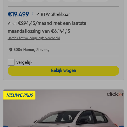
€19.499
1
✓
BTW aftrekbaar
€294,43
/maand
met een laatste
Vanaf
maandaflossing van
€6.144,13
Ontdek het volledige cijfervoorbeeld
5004 Namur,
Steveny
Vergelijk
Bekijk wagen
NIEUWE PRIJS