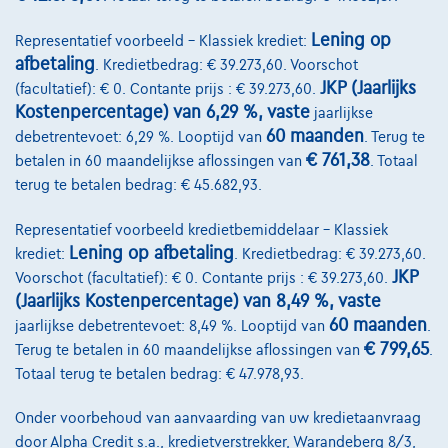
Lening op
Representatief voorbeeld – Klassiek krediet:
afbetaling
. Kredietbedrag: € 39.273,60. Voorschot
JKP (Jaarlijks
(facultatief): € 0. Contante prijs : € 39.273,60.
Kostenpercentage) van 6,29 %, vaste
jaarlijkse
60 maanden
debetrentevoet: 6,29 %. Looptijd van
. Terug te
€ 761,38
betalen in 60 maandelijkse aflossingen van
. Totaal
terug te betalen bedrag: € 45.682,93.
Representatief voorbeeld kredietbemiddelaar – Klassiek
Lening op afbetaling
krediet:
. Kredietbedrag: € 39.273,60.
JKP
Voorschot (facultatief): € 0. Contante prijs : € 39.273,60.
BMW Serie 2
(Jaarlijks Kostenpercentage) van 8,49 %, vaste
223 i x Drive M sport Harman/Kardon panodak dig.airco alu19
60 maanden
jaarlijkse debetrentevoet: 8,49 %. Looptijd van
.
01/2023
32.184 km
Benzine
Automaat
160 kW ( 218 PK )
€ 799,65
Terug te betalen in 60 maandelijkse aflossingen van
.
Totaal terug te betalen bedrag: € 47.978,93.
€31.900
1
Onder voorbehoud van aanvaarding van uw kredietaanvraag
€612,12
/maand
met een laatste maandaflossing
Vanaf
door Alpha Credit s.a., kredietverstrekker, Warandeberg 8/3,