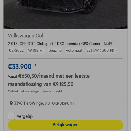
Volkswagen Golf
2.0TSI OPF GTI ''Clubsport'' DSG opendak GPS Camera Alu19
08/2022
49.108 km
Benzine
Automaat
221 kW ( 300 PK )
€33.900
1
€650,50
/maand
met een laatste
Vanaf
maandaflossing van
€9.125,50
Ontdek het volledige cijfervoorbeeld
3390 Tielt-Winge,
AUTOKRUISPUNT
Vergelijk
Bekijk wagen