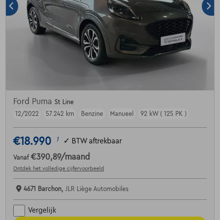
Ford Puma
St Line
12/2022
57.242 km
Benzine
Manueel
92 kW ( 125 PK )
€18.990
1
✓
BTW aftrekbaar
€390,89
/maand
Vanaf
Ontdek het volledige cijfervoorbeeld
4671 Barchon,
JLR Liège Automobiles
Vergelijk