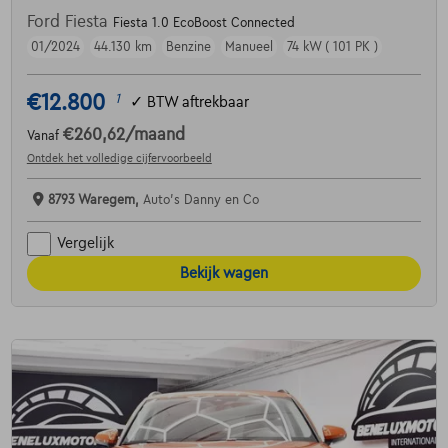
Ford Fiesta
Fiesta 1.0 EcoBoost Connected
01/2024
44.130 km
Benzine
Manueel
74 kW ( 101 PK )
€12.800
1
✓
BTW aftrekbaar
€260,62
/maand
Vanaf
Ontdek het volledige cijfervoorbeeld
8793 Waregem,
Auto's Danny en Co
Vergelijk
Bekijk wagen