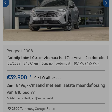
Peugeot 5008
| Volledig Leder | Custom Alcantara int. | Zetelverw. | Dodehoekdet. | Par
05/2025
27.597 km
Benzine
Automaat
107 kW ( 145 PK )
€32.900
1
✓
BTW aftrekbaar
€496,77
/maand
met een laatste maandaflossing
Vanaf
van
€10.366,77
Ontdek het volledige cijfervoorbeeld
2300 Turnhout,
Garage Barto