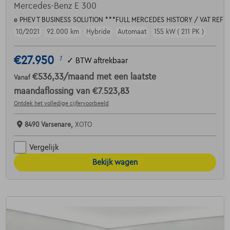
Mercedes-Benz E 300
e PHEV T BUSINESS SOLUTION ***FULL MERCEDES HISTORY / VAT REF
10/2021
92.000 km
Hybride
Automaat
155 kW ( 211 PK )
€27.950
1
✓
BTW aftrekbaar
€536,33
/maand
met een laatste
Vanaf
maandaflossing van
€7.523,83
Ontdek het volledige cijfervoorbeeld
8490 Varsenare,
XOTO
Vergelijk
Bekijk wagen