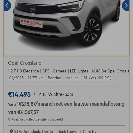
Opel Crossland
1.2 T 110 Elegance | GPS | Camera | LED Lights | Alu16 De Opel Crossland
09/2023
19.771 km
Benzine
Manueel
81 kW ( 109 PK )
€14.495
1
✓
BTW aftrekbaar
€218,87
/maand
met een laatste maandaflossing
Vanaf
van
€4.567,37
Ontdek het volledige cijfervoorbeeld
2370 Arendonk,
Dex Arendonk Lauwers Cars bv