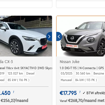
da CX-3
Nissan Juke
iesel 116cv 6vit SKYACTIV-D 2WD Skycruise
1.0 DIG-T 115 | N-Connecta | GPS
019
123.027 km
Diesel
03/2025
30.560 km
Benzine
eel
85 kW ( 116 PK )
Manueel
84 kW ( 113 PK )
2.450
€17.795
1
1
✓
BTW aftrek
€256,27
/maand
€268,70
/maand
met
f
Vanaf