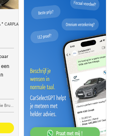
 * CARPLAY * DIGITAL
baar
 een
an
 Brugge