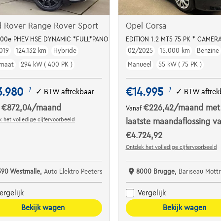
d Rover Range Rover Sport
Opel Corsa
400e PHEV HSE DYNAMIC *FULL*PANO DAK*ACC*MEMORY
EDITION 1.2 MT5 75 PK * CAMERA
019
124.132 km
Hybride
02/2025
15.000 km
Benzine
maat
294 kW ( 400 PK )
Manueel
55 kW ( 75 PK )
3.980
€14.995
1
1
✓
BTW aftrekbaar
✓
BTW aftrek
€872,04
/maand
€226,42
/maand
met
f
Vanaf
 het volledige cijfervoorbeeld
laatste maandaflossing v
€4.724,92
Ontdek het volledige cijfervoorbeeld
390 Westmalle,
Auto Elektro Peeters
8000 Brugge,
Bariseau Mottrie
ergelijk
Vergelijk
Bekijk wagen
Bekijk wagen