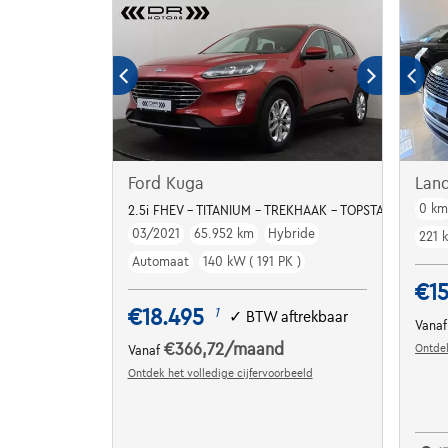
Ford Kuga
Lan
0 k
2.5i FHEV - TITANIUM - TREKHAAK - TOPSTAAT
03/2021
65.952 km
Hybride
221 
Automaat
140 kW ( 191 PK )
€15
€18.495
1
✓
BTW aftrekbaar
Vana
€366,72
/maand
Ontdek
Vanaf
Ontdek het volledige cijfervoorbeeld