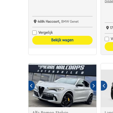
Ontdek
4684 Haccourt,
BMW Genet
1
Vergelijk
V
Bekijk wagen
Alfa Romeo Stelvio
Lan