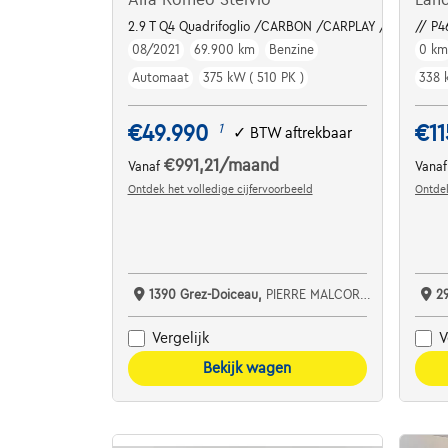
2.9 T Q4 Quadrifoglio /CARBON /CARPLAY /PANO / A
// P4
08/2021
69.900 km
Benzine
0 k
Automaat
375 kW ( 510 PK )
338 
€49.990
€11
1
✓
BTW aftrekbaar
€991,21
/maand
Vanaf
Vana
Ontdek het volledige cijfervoorbeeld
Ontdek
1390 Grez-Doiceau,
PIERRE MALCORPS AUTOMOBILES SRL
2
Vergelijk
V
Bekijk wagen