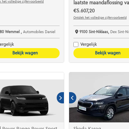
 het volledige cijfervoorbeeld
laatste maandaflossing v
€5.607,20
Ontdek het volledige cijfervoorbeeld
780 Wemmel ,
Automobiles Daniel
9100 Sint-Niklaas,
Dex Sint-Niklaas De Auto
ergelijk
Vergelijk
Bekijk wagen
Bekijk wagen
d Rover Range Rover Sport
Skoda Karoq