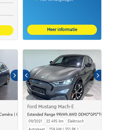
Meer informatie
Ford Mustang Mach-E
| Caméra | GPS | Led Matrix
Extended Range 99kWh AWD DEMO*GPS*TOIT PANO*CUIR*J
09/2021
22.495 km
Elektrisch
Automaat
258 kW ( 351 PK )