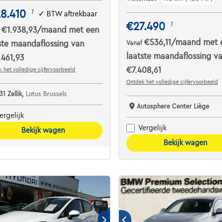
8.410
1
✓
BTW aftrekbaar
€27.490
1
€1.938,93
/maand
met een
f
€536,11
/maand
met 
ste maandaflossing van
Vanaf
laatste maandaflossing v
461,93
€7.408,61
 het volledige cijfervoorbeeld
Ontdek het volledige cijfervoorbeeld
31 Zellik,
Lotus Brussels
Autosphere Center Liège
ergelijk
Vergelijk
Bekijk wagen
Bekijk wagen