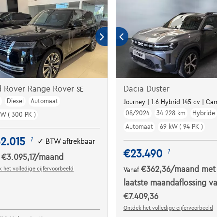
d Rover Range Rover
Dacia Duster
SE
m
Diesel
Automaat
Journey | 1.6 Hybrid 145 cv | Cam
08/2024
34.228 km
Hybride
kW ( 300 PK )
Automaat
69 kW ( 94 PK )
2.015
1
✓
BTW aftrekbaar
€23.490
1
€3.095,17
/maand
f
€362,36
/maand
met
 het volledige cijfervoorbeeld
Vanaf
laatste maandaflossing v
€7.409,36
Ontdek het volledige cijfervoorbeeld