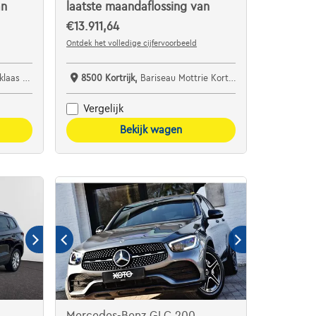
an
laatste maandaflossing van
€13.911,64
Ontdek het volledige cijfervoorbeeld
specialist bv
8500 Kortrijk,
Bariseau Mottrie Kortrijk
Vergelijk
Bekijk wagen
Mercedes-Benz GLC 200