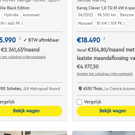
CC
60e Black Edition
Karoq Clever 1,0 TSI 81 kW 6-sp
m
Hybride
Automaat
06/2022
98.500 km
Benzine
kW ( 460 PK )
Manueel
81 kW ( 109 PK )
5.990
€18.490
1
1
✓
BTW aftrekbaar
€2.361,67
/maand
€354,80
/maand
met
f
Vanaf
 het volledige cijfervoorbeeld
laatste maandaflossing v
€4.977,30
Ontdek het volledige cijfervoorbeeld
900 Schoten,
JLR Metropool Noord
6530 Thuin,
Le Centre Automobile - Garag
ergelijk
Vergelijk
Bekijk wagen
Bekijk wagen