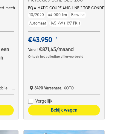
eed mech.
EQ 4-MATIC COUPE AMG LINE * TOP CONDITION / 1HD. *
10/2020
44.000 km
Benzine
Automaat
145 kW ( 197 PK )
€43.950
1
 een
€871,45
/maand
Vanaf
Ontdek het volledige cijfervoorbeeld
an
e Detournay
8490 Varsenare,
XOTO
Vergelijk
Bekijk wagen