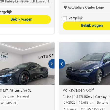
720 Habay-La-Neuve,
JLR Louyet Habay
Autosphere Center Liège
ergelijk
Vergelijk
Bekijk wagen
Bekijk wagen
us Emira
Volkswagen Golf
Emira V6 SE
Benzine
Manueel
R-Line | 1.5 TSI 150cv | Carplay 
07/2023
43.688 km
Benzine
kW ( 405 PK )
Automaat
110 kW ( 150 PK )