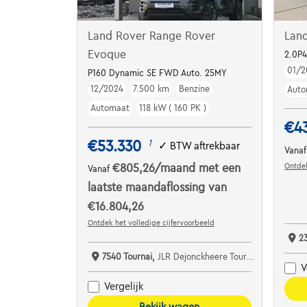
Land Rover Range Rover
Lan
Evoque
2.0P
01/2
P160 Dynamic SE FWD Auto. 25MY
12/2024
7.500 km
Benzine
Auto
Automaat
118 kW ( 160 PK )
€4
€53.330
1
✓
BTW aftrekbaar
Vana
Ontdek
€805,26
/maand
met een
Vanaf
laatste maandaflossing van
€16.804,26
Ontdek het volledige cijfervoorbeeld
2
7540 Tournai,
JLR Dejonckheere Tournai
V
Vergelijk
Bekijk wagen