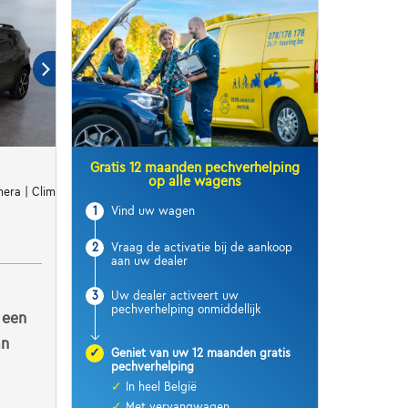
Gratis 12 maanden pechverhelping
op alle wagens
era | Clim | Carplay | Cruise
1
Vind uw wagen
2
Vraag de activatie bij de aankoop
aan uw dealer
3
Uw dealer activeert uw
pechverhelping onmiddellijk
 een
an
✓
Geniet van uw 12 maanden gratis
pechverhelping
✓
In heel België
✓
Met vervangwagen