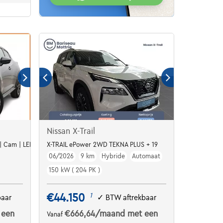
Nissan X-Trail
 | Cam | LED | ALU17
X-TRAIL ePower 2WD TEKNA PLUS + 19
06/2026
9 km
Hybride
Automaat
150 kW ( 204 PK )
€44.150
1
baar
✓
BTW aftrekbaar
 een
€666,64
/maand
met een
Vanaf