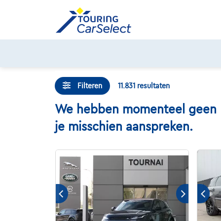
Skip
to
content
Filteren
11.831
resultaten
We hebben momenteel geen Mot
je misschien aanspreken.