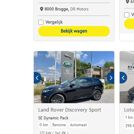
6
8000 Brugge,
DR Motors
V
Vergelijk
Bekijk wagen
Land Rover Discovery Sport
Lot
1 km
SE Dynamic Pack
0 km
Benzine
Automaat
298 
177 kW ( 241 PK )