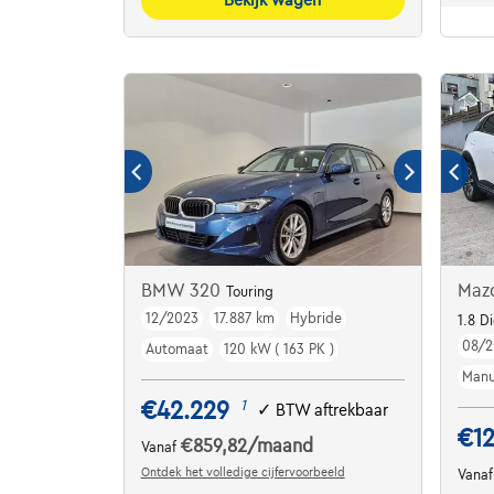
BMW 320
Maz
Touring
12/2023
17.887 km
Hybride
1.8 D
08/2
Automaat
120 kW ( 163 PK )
Manu
€42.229
1
✓
BTW aftrekbaar
€1
€859,82
/maand
Vanaf
Ontdek het volledige cijfervoorbeeld
Vana