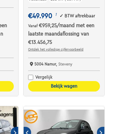
€49.990
1
✓
BTW aftrekbaar
een
€959,25
/maand
met een
Vanaf
an
laatste maandaflossing van
€13.456,75
Ontdek het volledige cijfervoorbeeld
5004 Namur,
Steveny
Vergelijk
Bekijk wagen