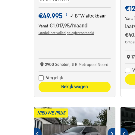
€12
€49.995
1
✓
BTW aftrekbaar
Vana
€1.017,95
/maand
Vanaf
laat
Ontdek het volledige cijfervoorbeeld
€40.
Ontdek
17
2900 Schoten,
JLR Metropool Noord
V
Vergelijk
Bekijk wagen
NIEUWE PRIJS