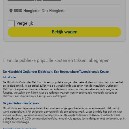
8830 Hooglede,
Dex Hooglede
Vergelijk
Bekijk wagen
1. Finale publieke prijs alle kosten en taksen inbegrepen.
De Mitsubishi Outlander Elektrisch: Een Betrouwbare Tweedehands Keuze
Introductie
De Mitsubishi Outlander Elektrisch is een populaire wagen die bekend staat om zijn betrouwbaarheid
en veelzijdigheid. In dit artikel zullen we de verschillende aspecten van de Mitsubishi Outlander
Elektrisch bespreken, van het interieur- en exterieurontwerp tot de prestaties en technologische
functies. We zullen ook kijken naar de redenen waarom een tweedehands Mitsubishi Outlander
Elektrisch een slimme keuze kan zijn voor autokopers.
De geschiedenis van het merk
Mitsubishi is een Japanse autofabrikant met een lange geschiedenis in de autowereld. Het bedrijf
werd opgericht in 1870 en begon aanvankelijk als een scheepswerf. Later breidde het zich uit naar
andere sectoren, waaronder automobielproductie. De eerste Mitsubishi Outlander Elektrisch werd
geïntroduceerd in 2010 en sindsdien heeft het model vele generaties ondergaan met verbeteringen in
design en technologie.