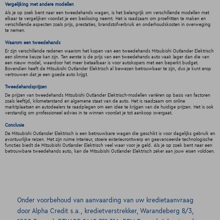
Vergelijking met andere modellen
Als je op zoek bent naar een tweedehands wagen, is het belangrijk om verschillende modellen met
elkaar te vergelijken voordat je een beslissing neemt. Het is raadzaam om proefritten te maken en
verschillende aspecten zoals prijs, prestaties, brandstofverbruik en onderhoudskosten in overweging
te nemen.
Waarom een tweedehands
Er zijn verschillende redenen waarom het kopen van een tweedehands Mitsubishi Outlander Elektrisch
een slimme keuze kan zijn. Ten eerste is de prijs van een tweedehands auto vaak lager dan die van
een nieuw model, waardoor het meer betaalbaar is voor autokopers met een beperkt budget.
Bovendien heeft de Mitsubishi Outlander Elektrisch al bewezen betrouwbaar te zijn, dus je kunt erop
vertrouwen dat je een goede auto krijgt.
Tweedehandsprijzen
De prijzen van tweedehands Mitsubishi Outlander Elektrisch-modellen variëren op basis van factoren
zoals leeftijd, kilometerstand en algemene staat van de auto. Het is raadzaam om online
marktplaatsen en autodealers te raadplegen om een idee te krijgen van de huidige prijzen. Het is ook
verstandig om professioneel advies in te winnen voordat je tot aankoop overgaat.
Conclusie
De Mitsubishi Outlander Elektrisch is een betrouwbare wagen die geschikt is voor dagelijks gebruik en
avontuurlijke reizen. Met zijn ruime interieur, stoere exterieurontwerp en geavanceerde technologische
functies biedt de Mitsubishi Outlander Elektrisch veel waar voor je geld. Als je op zoek bent naar een
betrouwbare tweedehands auto, kan de Mitsubishi Outlander Elektrisch zeker aan jouw eisen voldoen.
Onder voorbehoud van aanvaarding van uw kredietaanvraag
door Alpha Credit s.a., kredietverstrekker, Warandeberg 8/3,