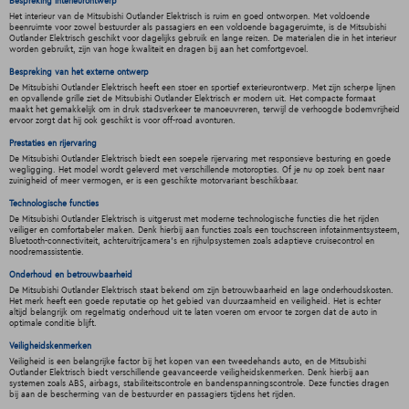
Bespreking interieurontwerp
Het interieur van de Mitsubishi Outlander Elektrisch is ruim en goed ontworpen. Met voldoende
beenruimte voor zowel bestuurder als passagiers en een voldoende bagageruimte, is de Mitsubishi
Outlander Elektrisch geschikt voor dagelijks gebruik en lange reizen. De materialen die in het interieur
worden gebruikt, zijn van hoge kwaliteit en dragen bij aan het comfortgevoel.
Bespreking van het externe ontwerp
De Mitsubishi Outlander Elektrisch heeft een stoer en sportief exterieurontwerp. Met zijn scherpe lijnen
en opvallende grille ziet de Mitsubishi Outlander Elektrisch er modern uit. Het compacte formaat
maakt het gemakkelijk om in druk stadsverkeer te manoeuvreren, terwijl de verhoogde bodemvrijheid
ervoor zorgt dat hij ook geschikt is voor off-road avonturen.
Prestaties en rijervaring
De Mitsubishi Outlander Elektrisch biedt een soepele rijervaring met responsieve besturing en goede
wegligging. Het model wordt geleverd met verschillende motoropties. Of je nu op zoek bent naar
zuinigheid of meer vermogen, er is een geschikte motorvariant beschikbaar.
Technologische functies
De Mitsubishi Outlander Elektrisch is uitgerust met moderne technologische functies die het rijden
veiliger en comfortabeler maken. Denk hierbij aan functies zoals een touchscreen infotainmentsysteem,
Bluetooth-connectiviteit, achteruitrijcamera's en rijhulpsystemen zoals adaptieve cruisecontrol en
noodremassistentie.
Onderhoud en betrouwbaarheid
De Mitsubishi Outlander Elektrisch staat bekend om zijn betrouwbaarheid en lage onderhoudskosten.
Het merk heeft een goede reputatie op het gebied van duurzaamheid en veiligheid. Het is echter
altijd belangrijk om regelmatig onderhoud uit te laten voeren om ervoor te zorgen dat de auto in
optimale conditie blijft.
Veiligheidskenmerken
Veiligheid is een belangrijke factor bij het kopen van een tweedehands auto, en de Mitsubishi
Outlander Elektrisch biedt verschillende geavanceerde veiligheidskenmerken. Denk hierbij aan
systemen zoals ABS, airbags, stabiliteitscontrole en bandenspanningscontrole. Deze functies dragen
bij aan de bescherming van de bestuurder en passagiers tijdens het rijden.