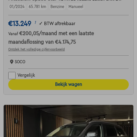
01/2024
65.781 km
Benzine
Manueel
€13.249
1
✓
BTW aftrekbaar
€200,05
/maand
met een laatste
Vanaf
maandaflossing van
€4.174,75
Ontdek het volledige cijfervoorbeeld
SOCO
Vergelijk
Bekijk wagen