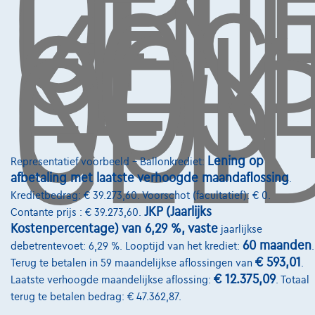
OP,
GEL
LEN
KOS
OOK
GELD
Diensten & Oplossingen
Pechverhelping verzekering
Financiering
Autoverzekering
Lease en persoonlijke lease
Lening op
Representatief voorbeeld – Ballonkrediet:
afbetaling met laatste verhoogde maandaflossing
.
Over Ons
Kredietbedrag: € 39.273,60. Voorschot (facultatief): € 0.
Word klant
JKP (Jaarlijks
Contante prijs : € 39.273,60.
Kostenpercentage) van 6,29 %, vaste
jaarlijkse
Wie zijn we
60 maanden
debetrentevoet: 6,29 %. Looptijd van het krediet:
.
€ 593,01
Terug te betalen in 59 maandelijkse aflossingen van
.
Kwaliteitscharter
€ 12.375,09
Laatste verhoogde maandelijkse aflossing:
. Totaal
Onze dealers
terug te betalen bedrag: € 47.362,87.