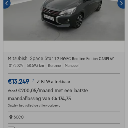
Mitsubishi Space Star
1.2 MiVEC RedLine Edition CARPLAY
01/2024
58.593 km
Benzine
Manueel
€13.249
1
✓
BTW aftrekbaar
€200,05
/maand
met een laatste
Vanaf
maandaflossing van
€4.174,75
Ontdek het volledige cijfervoorbeeld
SOCO