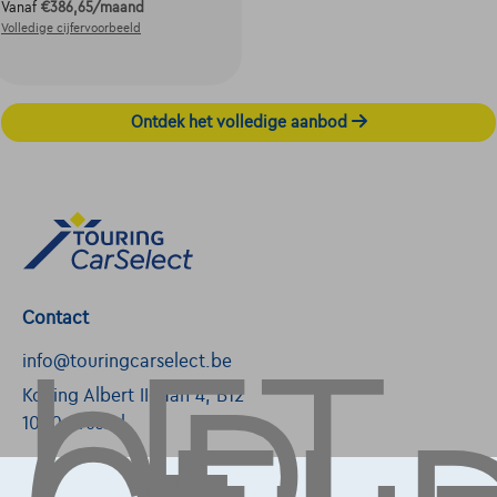
Vanaf
€386,65
/maand
Volledige cijfervoorbeeld
Ontdek het volledige aanbod
LET
Contact
info@touringcarselect.be
Koning Albert II-laan 4, B12
1000 Brussel