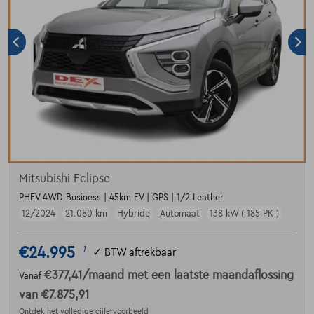
Mitsubishi Eclipse
PHEV 4WD Business | 45km EV | GPS | 1/2 Leather
12/2024
21.080 km
Hybride
Automaat
138 kW ( 185 PK )
€24.995
1
✓
BTW aftrekbaar
€377,41
/maand
met een laatste maandaflossing
Vanaf
van
€7.875,91
Ontdek het volledige cijfervoorbeeld