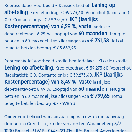
Onze partners
Lening op
Representatief voorbeeld – Klassiek krediet:
afbetaling
. Kredietbedrag: € 39.273,60. Voorschot (facultatief):
Onze team
JKP (Jaarlijks
€ 0. Contante prijs : € 39.273,60.
Contact
Kostenpercentage) van 6,29 %, vaste
jaarlijkse
60 maanden
debetrentevoet: 6,29 %. Looptijd van
. Terug te
€ 761,38
betalen in 60 maandelijkse aflossingen van
. Totaal
terug te betalen bedrag: € 45.682,93.
@2024 TCS Mobility SA/NV Copyright
Representatief voorbeeld kredietbemiddelaar – Klassiek krediet:
Algemene Voorwaarden
Lening op afbetaling
. Kredietbedrag: € 39.273,60. Voorschot
Bijstandsvoorwaarden
JKP (Jaarlijks
(facultatief): € 0. Contante prijs : € 39.273,60.
Kostenpercentage) van 8,49 %, vaste
jaarlijkse
Privacyverklaring
60 maanden
debetrentevoet: 8,49 %. Looptijd van
. Terug te
€ 799,65
betalen in 60 maandelijkse aflossingen van
. Totaal
Cookiebeleid
terug te betalen bedrag: € 47.978,93.
Kwaliteitscharter
Onder voorbehoud van aanvaarding van uw kredietaanvraag
Site Map
door Alpha Credit s.a., kredietverstrekker, Warandeberg 8/3,
1000 Brussel, BTW BE 0445.781.316, RPM Brussel. Adverteerder:
Login