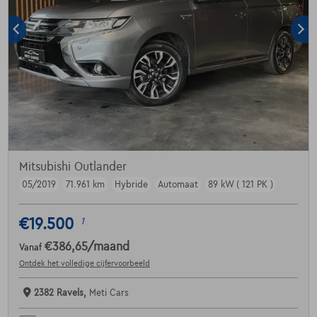
Mitsubishi Outlander
05/2019
71.961 km
Hybride
Automaat
89 kW ( 121 PK )
€19.500
1
€386,65
/maand
Vanaf
Ontdek het volledige cijfervoorbeeld
2382 Ravels,
Meti Cars