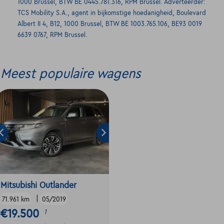
1000 Brussel, BTW BE 0445.781.316, RPM Brussel. Adverteerder:
TCS Mobility S.A., agent in bijkomstige hoedanigheid, Boulevard
Albert II 4, B12, 1000 Brussel, BTW BE 1003.765.106, BE93 0019
6639 0767, RPM Brussel.
Meest populaire wagens
Mitsubishi Outlander
|
71.961 km
05/2019
€19.500
1