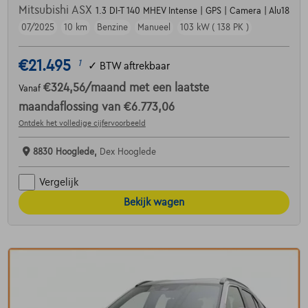
Mitsubishi ASX
1.3 DI-T 140 MHEV Intense | GPS | Camera | Alu18
07/2025
10 km
Benzine
Manueel
103 kW ( 138 PK )
€21.495
1
✓
BTW aftrekbaar
€324,56
/maand
met een laatste
Vanaf
maandaflossing van
€6.773,06
Ontdek het volledige cijfervoorbeeld
8830 Hooglede,
Dex Hooglede
Vergelijk
Bekijk wagen