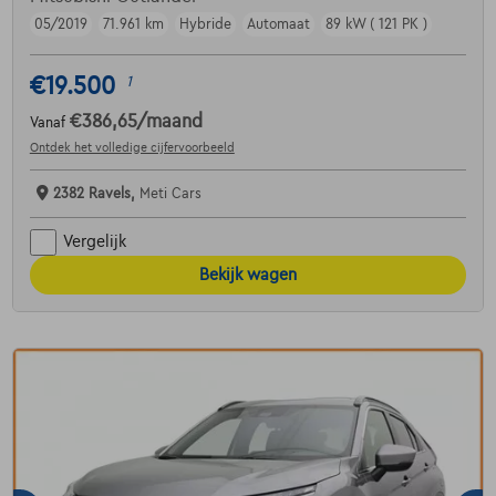
05/2019
71.961 km
Hybride
Automaat
89 kW ( 121 PK )
€19.500
1
€386,65
/maand
Vanaf
Ontdek het volledige cijfervoorbeeld
2382 Ravels,
Meti Cars
Vergelijk
Bekijk wagen