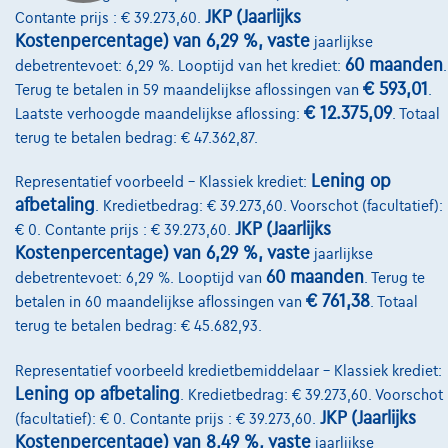
JKP (Jaarlijks
Contante prijs : € 39.273,60.
Wie zijn we
Kostenpercentage) van 6,29 %, vaste
jaarlijkse
60 maanden
debetrentevoet: 6,29 %. Looptijd van het krediet:
.
Kwaliteitscharter
€ 593,01
Terug te betalen in 59 maandelijkse aflossingen van
.
Onze dealers
€ 12.375,09
Laatste verhoogde maandelijkse aflossing:
. Totaal
terug te betalen bedrag: € 47.362,87.
Onze partners
Lening op
Representatief voorbeeld – Klassiek krediet:
Onze team
afbetaling
. Kredietbedrag: € 39.273,60. Voorschot (facultatief):
Contact
JKP (Jaarlijks
€ 0. Contante prijs : € 39.273,60.
Kostenpercentage) van 6,29 %, vaste
jaarlijkse
60 maanden
debetrentevoet: 6,29 %. Looptijd van
. Terug te
€ 761,38
betalen in 60 maandelijkse aflossingen van
. Totaal
@2024 TCS Mobility SA/NV Copyright
terug te betalen bedrag: € 45.682,93.
Algemene Voorwaarden
Representatief voorbeeld kredietbemiddelaar – Klassiek krediet:
Bijstandsvoorwaarden
Lening op afbetaling
. Kredietbedrag: € 39.273,60. Voorschot
JKP (Jaarlijks
(facultatief): € 0. Contante prijs : € 39.273,60.
Privacyverklaring
Kostenpercentage) van 8,49 %, vaste
jaarlijkse