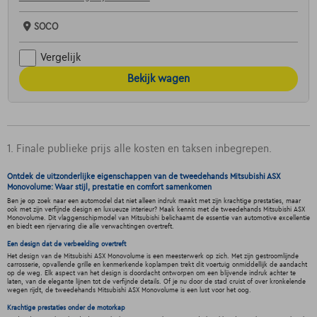
SOCO
Vergelijk
Bekijk wagen
1. Finale publieke prijs alle kosten en taksen inbegrepen.
Ontdek de uitzonderlijke eigenschappen van de tweedehands Mitsubishi ASX
Monovolume: Waar stijl, prestatie en comfort samenkomen
Ben je op zoek naar een automodel dat niet alleen indruk maakt met zijn krachtige prestaties, maar
ook met zijn verfijnde design en luxueuze interieur? Maak kennis met de tweedehands Mitsubishi ASX
Monovolume. Dit vlaggenschipmodel van Mitsubishi belichaamt de essentie van automotive excellentie
en biedt een rijervaring die alle verwachtingen overtreft.
Een design dat de verbeelding overtreft
Het design van de Mitsubishi ASX Monovolume is een meesterwerk op zich. Met zijn gestroomlijnde
carrosserie, opvallende grille en kenmerkende koplampen trekt dit voertuig onmiddellijk de aandacht
op de weg. Elk aspect van het design is doordacht ontworpen om een blijvende indruk achter te
laten, van de elegante lijnen tot de verfijnde details. Of je nu door de stad cruist of over kronkelende
wegen rijdt, de tweedehands Mitsubishi ASX Monovolume is een lust voor het oog.
Krachtige prestaties onder de motorkap