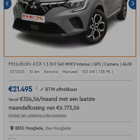
Mitsubishi ASX
1.3 DI-T 140 MHEV Intense | GPS | Camera | Alu18
07/2025
10 km
Benzine
Manueel
103 kW ( 138 PK )
€21.495
1
✓
BTW aftrekbaar
€324,56
/maand
met een laatste
Vanaf
maandaflossing van
€6.773,06
Ontdek het volledige cijfervoorbeeld
8830 Hooglede,
Dex Hooglede