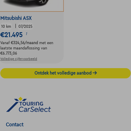
Mitsubishi ASX
|
10 km
07/2025
€21.495
1
Vanaf
€324,56
/maand
met een
laatste maandaflossing van
€6.773,06
Volledige cijfervoorbeeld
Ontdek het volledige aanbod
Contact