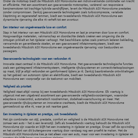
Onder de motorkap biedt de Mitsubishi ASX Monovolume een indrukwekkende combinatie van kracht
en efficiëntie. Met een assortiment aan geavanceerde motoropties, variërend van responsieve
benzinemotoren tot krachtige hybride aandrijflijnen, levert de Mitsubishi ASX Monovolume prestaties
zonder compromissen. Dankzij geavanceerde technologieën zoals turbocompressie, variabele
kleptiming en regeneratief remmen, biedt een tweedehands Mitsubishi ASX Monovolume een
dynamische rijervaring die elke rit verheft tot een avontuur.
Een interieur van ongeëvenaarde luxe en comfort
Stap in het interieur van een Mitsubishi ASX Monovolume en laat je omarmen door luxe en comfort.
Hoogwaardige materialen, vakmanschap en doordachte details creëren een omgeving die de
zintuigen prikkelt en het rijplezier verhoogt. Met beschikbare opties zoals premium lederen bekleding,
verwarmde en geventileerde stoelen, en een geavanceerd infotainmentsysteem, biedt een
tweedehands Mitsubishi ASX Monovolume een ongeëvenaarde rijervaring voor bestuurders en
passagiers.
Geavanceerde technologieën voor een verbonden rit
Innovatie staat centraal in de Mitsubishi ASX Monovolume. Met geavanceerde technologische functies
zoals een geïntegreerd infotainmentsysteem, intelligente rijhulpsystemen en connectiviteitsoplossingen
op maat, blijf je altijd verbonden en geïnformeerd tijdens je rit. Dankzij baanbrekende ontwikkelingen
op het gebied van autonoom rijden en elektrificatie, biedt een tweedehands Mitsubishi ASX
Monovolume een voorproefje van de toekomst van mobiliteit.
Veiligheid als prioriteit
Veiligheid staat altijd voorop bij een tweedehands Mitsubishi ASX Monovolume. Elk voertuig is
uitgerust met een uitgebreid assortiment aan geavanceerde veiligheidsvoorzieningen, waaronder
adaptieve cruisecontrol, automatisch noodremmen, dodehoekwaarschuwing en meer. Met
geavanceerde rijhulpsystemen en innovatieve crashtests, biedt de Mitsubishi ASX Monovolume
gemoedsrust op elke rit, waar je ook naartoe gaat.
Een investering in rijplezier en prestige, ook tweedehands
Met zijn combinatie van stijl, prestatie, comfort en veiligheid is de Mitsubishi ASX Monovolume niet
zomaar een auto - het is een levensstijl. Zelfs als tweedehands voertuig behoudt de Mitsubishi ASX
Monovolume zijn waarde en blijft het een investering in rijplezier en prestige. Ervaar zelf de opwinding
en het comfort van dit buitengewone voertuig door vandaag nog een proefrit te maken. Met de
Mitsubishi ASX Monovolume kies je niet alleen voor een auto, maar voor een investering in rijplezier en
prestige die blijft lonen voor jarenlang rijplezier.