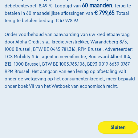
60 maanden
debetrentevoet: 8,49 %. Looptijd van
. Terug te
Cookiebeleid
€ 799,65
betalen in 60 maandelijkse aflossingen van
. Totaal
Kwaliteitscharter
terug te betalen bedrag: € 47.978,93.
Site Map
Onder voorbehoud van aanvaarding van uw kredietaanvraag
door Alpha Credit s.a., kredietverstrekker, Warandeberg 8/3,
Login
1000 Brussel, BTW BE 0445.781.316, RPM Brussel. Adverteerder:
TCS Mobility S.A., agent in nevenfunctie, Boulevard Albert II 4,
B12, 1000 Brussel, BTW BE 1003.765.106, BE93 0019 6639 0767,
RPM Brussel. Het aangaan van een lening op afbetaling valt
onder de wetgeving op het consumentenkrediet, meer bepaald
onder boek VII van het Wetboek van economisch recht.
Sluiten