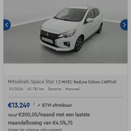
Mitsubishi Space Star
1.2 MiVEC RedLine Edition CARPLAY
01/2024
65.781 km
Benzine
Manueel
€13.249
1
✓
BTW aftrekbaar
€200,05
/maand
met een laatste
Vanaf
maandaflossing van
€4.174,75
Ontdek het volledige cijfervoorbeeld