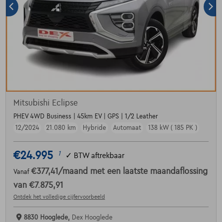
Mitsubishi Eclipse
PHEV 4WD Business | 45km EV | GPS | 1/2 Leather
12/2024
21.080 km
Hybride
Automaat
138 kW ( 185 PK )
€24.995
1
✓
BTW aftrekbaar
€377,41
/maand
met een laatste maandaflossing
Vanaf
van
€7.875,91
Ontdek het volledige cijfervoorbeeld
8830 Hooglede,
Dex Hooglede