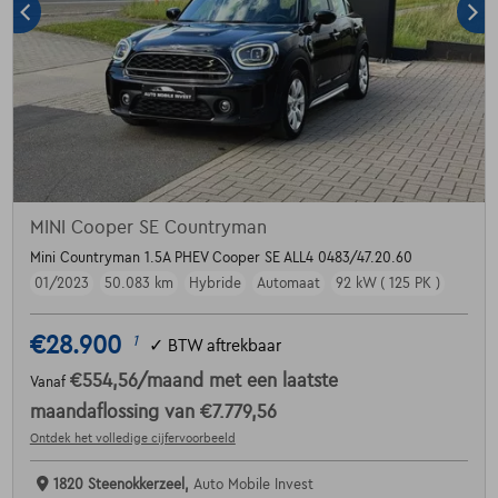
MINI Cooper SE Countryman
Mini Countryman 1.5A PHEV Cooper SE ALL4 0483/47.20.60
01/2023
50.083 km
Hybride
Automaat
92 kW ( 125 PK )
€28.900
1
✓
BTW aftrekbaar
€554,56
/maand
met een laatste
Vanaf
maandaflossing van
€7.779,56
Ontdek het volledige cijfervoorbeeld
1820 Steenokkerzeel,
Auto Mobile Invest