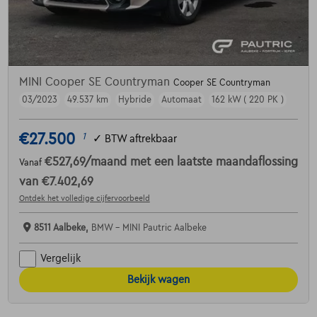
MINI Cooper SE Countryman
Cooper SE Countryman
03/2023
49.537 km
Hybride
Automaat
162 kW ( 220 PK )
€27.500
1
✓
BTW aftrekbaar
€527,69
/maand
met een laatste maandaflossing
Vanaf
van
€7.402,69
Ontdek het volledige cijfervoorbeeld
8511 Aalbeke,
BMW - MINI Pautric Aalbeke
Vergelijk
Bekijk wagen