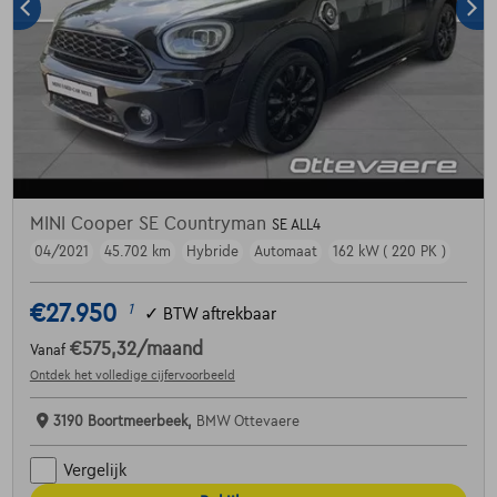
MINI Cooper SE Countryman
SE ALL4
04/2021
45.702 km
Hybride
Automaat
162 kW ( 220 PK )
€27.950
1
✓
BTW aftrekbaar
€575,32
/maand
Vanaf
Ontdek het volledige cijfervoorbeeld
3190 Boortmeerbeek,
BMW Ottevaere
Vergelijk