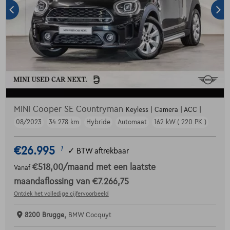
MINI Cooper SE Countryman
Keyless | Camera | ACC |
08/2023
34.278 km
Hybride
Automaat
162 kW ( 220 PK )
€26.995
1
✓
BTW aftrekbaar
€518,00
/maand
met een laatste
Vanaf
maandaflossing van
€7.266,75
Ontdek het volledige cijfervoorbeeld
8200 Brugge,
BMW Cocquyt