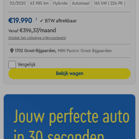
02/2020
63.985 km
Hybride
Automaat
165 kW ( 224 PK )
€19.990
1
✓
BTW aftrekbaar
€396,37
/maand
Vanaf
Ontdek het volledige cijfervoorbeeld
1702 Groot-Bijgaarden,
MINI Pautric Groot Bijgaarden
Vergelijk
Bekijk wagen