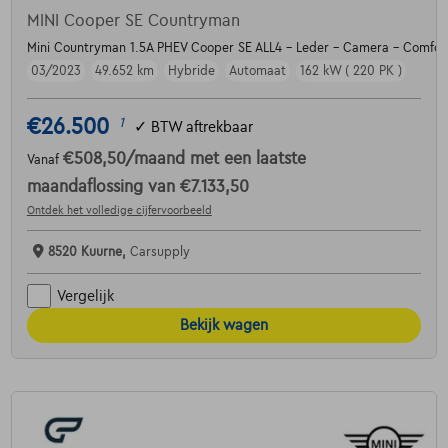
MINI Cooper SE Countryman
Mini Countryman 1.5A PHEV Cooper SE ALL4 - Leder - Camera - Comfor
03/2023
49.652 km
Hybride
Automaat
162 kW ( 220 PK )
€26.500
1
✓
BTW aftrekbaar
€508,50
/maand
met een laatste
Vanaf
maandaflossing van
€7.133,50
Ontdek het volledige cijfervoorbeeld
8520 Kuurne,
Carsupply
Vergelijk
Bekijk wagen