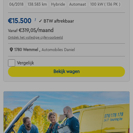
06/2018
138.583 km
Hybride
Automaat
100 kW ( 136 PK )
€15.500
1
✓
BTW aftrekbaar
€319,05
/maand
Vanaf
Ontdek het volledige cijfervoorbeeld
1780 Wemmel ,
Automobiles Daniel
Vergelijk
Bekijk wagen