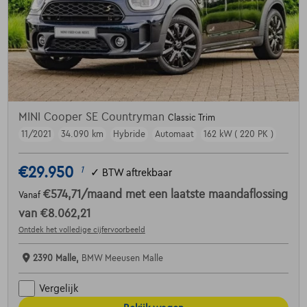
MINI Cooper SE Countryman
Classic Trim
11/2021
34.090 km
Hybride
Automaat
162 kW ( 220 PK )
€29.950
1
✓
BTW aftrekbaar
€574,71
/maand
met een laatste maandaflossing
Vanaf
van
€8.062,21
Ontdek het volledige cijfervoorbeeld
2390 Malle,
BMW Meeusen Malle
Vergelijk