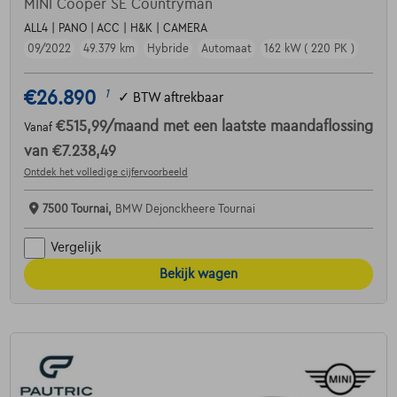
MINI Cooper SE Countryman
ALL4 | PANO | ACC | H&K | CAMERA
09/2022
49.379 km
Hybride
Automaat
162 kW ( 220 PK )
€26.890
1
✓
BTW aftrekbaar
€515,99
/maand
met een laatste maandaflossing
Vanaf
van
€7.238,49
Ontdek het volledige cijfervoorbeeld
7500 Tournai,
BMW Dejonckheere Tournai
Vergelijk
Bekijk wagen