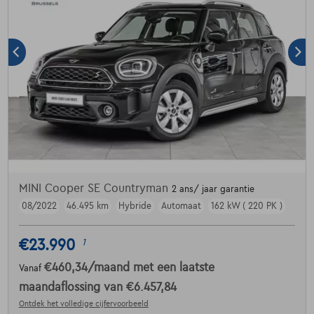
MINI Cooper SE Countryman
2 ans/ jaar garantie
08/2022
46.495 km
Hybride
Automaat
162 kW ( 220 PK )
€23.990
1
€460,34
/maand
met een laatste
Vanaf
maandaflossing van
€6.457,84
Ontdek het volledige cijfervoorbeeld