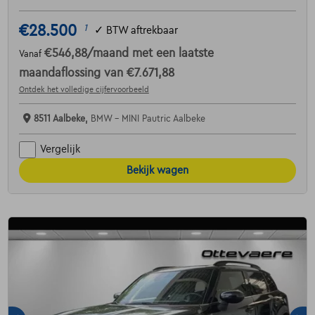
€28.500
1
✓
BTW aftrekbaar
€546,88
/maand
met een laatste
Vanaf
maandaflossing van
€7.671,88
Ontdek het volledige cijfervoorbeeld
8511 Aalbeke,
BMW - MINI Pautric Aalbeke
Vergelijk
Bekijk wagen