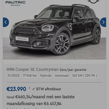
MINI Cooper SE Countryman
2ans/jaar garantie
01/2022
77.948 km
Hybride
Automaat
162 kW ( 220 PK )
€23.990
1
✓
BTW aftrekbaar
€460,34
/maand
met een laatste
Vanaf
maandaflossing van
€6.457,84