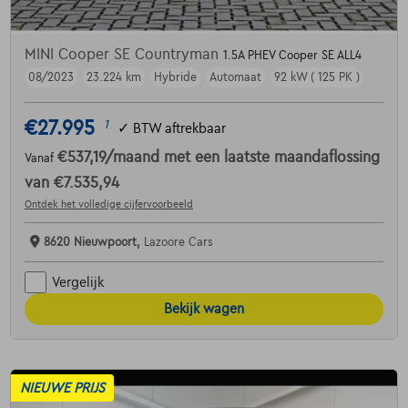
MINI Cooper SE Countryman
1.5A PHEV Cooper SE ALL4
08/2023
23.224 km
Hybride
Automaat
92 kW ( 125 PK )
€27.995
1
✓
BTW aftrekbaar
€537,19
/maand
met een laatste maandaflossing
Vanaf
van
€7.535,94
Ontdek het volledige cijfervoorbeeld
8620 Nieuwpoort,
Lazoore Cars
Vergelijk
Bekijk wagen
NIEUWE PRIJS