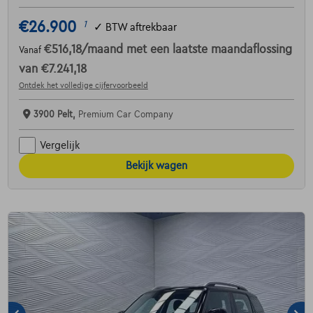
€26.900
1
✓
BTW aftrekbaar
€516,18
/maand
met een laatste maandaflossing
Vanaf
van
€7.241,18
Ontdek het volledige cijfervoorbeeld
3900 Pelt,
Premium Car Company
Vergelijk
Bekijk wagen