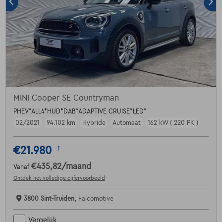
MINI Cooper SE Countryman
PHEV*ALL4*HUD*DAB*ADAPTIVE CRUISE*LED*
02/2021
94.102 km
Hybride
Automaat
162 kW ( 220 PK )
€21.980
1
€435,82
/maand
Vanaf
Ontdek het volledige cijfervoorbeeld
3800 Sint-Truiden,
Falcomotive
Vergelijk