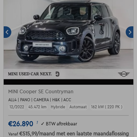
MINI Cooper SE Countryman
ALL4 | PANO | CAMERA | H&K | ACC
12/2022
45.472 km
Hybride
Automaat
162 kW ( 220 PK )
€26.890
1
✓
BTW aftrekbaar
€515,99
/maand
met een laatste maandaflossing
Vanaf