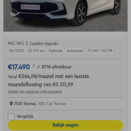
MG MG 3
Comfort Hybrid+
02/2025
25.971 km
Hybride
Automaat
75 kW ( 102 PK )
€17.490
1
✓
BTW aftrekbaar
€264,09
/maand
met een laatste
Vanaf
maandaflossing van
€5.511,09
Ontdek het volledige cijfervoorbeeld
7520 Tournai,
VDC Car Tournai
Vergelijk
Bekijk wagen