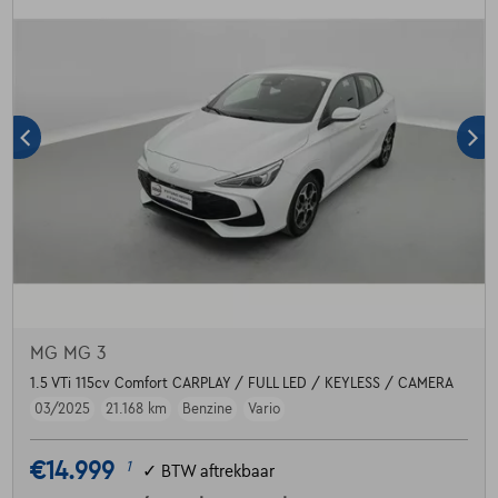
MG MG 3
1.5 VTi 115cv Comfort CARPLAY / FULL LED / KEYLESS / CAMERA
03/2025
21.168 km
Benzine
Vario
€14.999
1
✓
BTW aftrekbaar