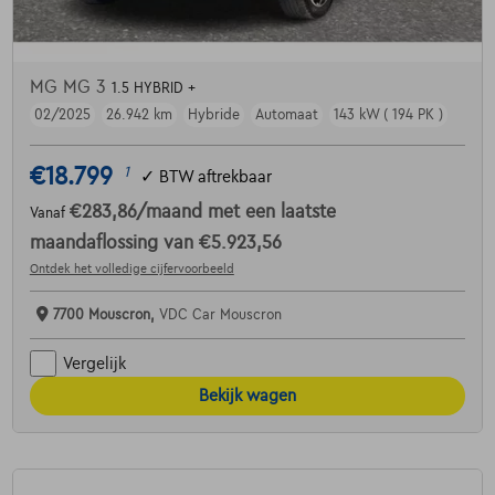
MG MG 3
1.5 HYBRID +
02/2025
26.942 km
Hybride
Automaat
143 kW ( 194 PK )
€18.799
1
✓
BTW aftrekbaar
€283,86
/maand
met een laatste
Vanaf
maandaflossing van
€5.923,56
Ontdek het volledige cijfervoorbeeld
7700 Mouscron,
VDC Car Mouscron
Vergelijk
Bekijk wagen