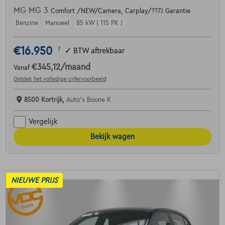
MG MG 3
Comfort /NEW/Camera, Carplay/??7J Garantie
Benzine
Manueel
85 kW ( 115 PK )
€16.950
1
✓
BTW aftrekbaar
€345,12
/maand
Vanaf
Ontdek het volledige cijfervoorbeeld
8500 Kortrijk,
Auto's Boone K
Vergelijk
Bekijk wagen
NIEUWE PRIJS