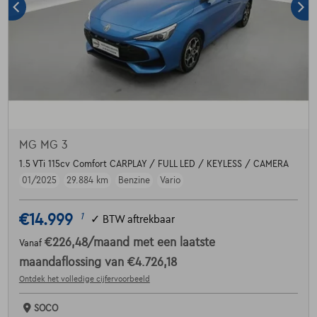
MG MG 3
1.5 VTi 115cv Comfort CARPLAY / FULL LED / KEYLESS / CAMERA
01/2025
29.884 km
Benzine
Vario
€14.999
1
✓
BTW aftrekbaar
€226,48
/maand
met een laatste
Vanaf
maandaflossing van
€4.726,18
Ontdek het volledige cijfervoorbeeld
SOCO