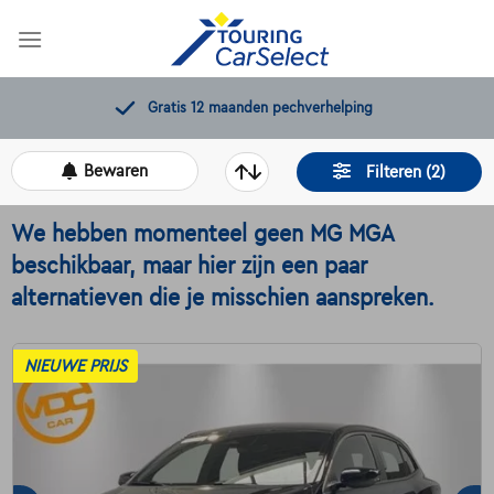
Skip
to
content
rhelping
11.000+
beschikbare w
Bewaren
Filteren (2)
We hebben momenteel geen MG MGA
beschikbaar, maar hier zijn een paar
alternatieven die je misschien aanspreken.
NIEUWE PRIJS