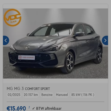
MG MG 3
COMFORT SPORT
02/2025
20.157 km
Benzine
Manueel
85 kW ( 116 PK )
€15.690
1
✓
BTW aftrekbaar