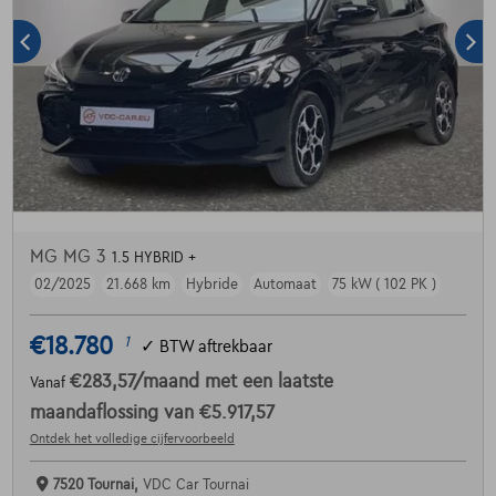
MG MG 3
1.5 HYBRID +
02/2025
21.668 km
Hybride
Automaat
75 kW ( 102 PK )
€18.780
1
✓
BTW aftrekbaar
€283,57
/maand
met een laatste
Vanaf
maandaflossing van
€5.917,57
Ontdek het volledige cijfervoorbeeld
7520 Tournai,
VDC Car Tournai