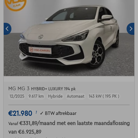
MG MG 3
HYBRID+ LUXURY 194 pk
12/2025
9.617 km
Hybride
Automaat
143 kW ( 195 PK )
€21.980
1
✓
BTW aftrekbaar
€331,89
/maand
met een laatste maandaflossing
Vanaf
van
€6.925,89