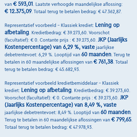
Albert II 4, B12, 1000 Brussel, BTW BE 1003.765.106, BE93 0019
€ 593,01
van
. Laatste verhoogde maandelijkse aflossing:
6639 0767, RPM Brussel.
€ 12.375,09
. Totaal terug te betalen bedrag: € 47.362,87.
Lening op
Representatief voorbeeld – Klassiek krediet:
afbetaling
. Kredietbedrag: € 39.273,60. Voorschot
JKP (Jaarlijks
(facultatief): € 0. Contante prijs : € 39.273,60.
Kostenpercentage) van 6,29 %, vaste
jaarlijkse
60 maanden
debetrentevoet: 6,29 %. Looptijd van
. Terug te
€ 761,38
betalen in 60 maandelijkse aflossingen van
. Totaal
Contact
terug te betalen bedrag: € 45.682,93.
info@touringcarselect.be
Representatief voorbeeld kredietbemiddelaar – Klassiek
Koning Albert II-laan 4, B12
Lening op afbetaling
krediet:
. Kredietbedrag: € 39.273,60.
1000 Brussel
JKP
Voorschot (facultatief): € 0. Contante prijs : € 39.273,60.
(Jaarlijks Kostenpercentage) van 8,49 %, vaste
60 maanden
jaarlijkse debetrentevoet: 8,49 %. Looptijd van
.
€ 799,65
Terug te betalen in 60 maandelijkse aflossingen van
.
Diensten & Oplossingen
Totaal terug te betalen bedrag: € 47.978,93.