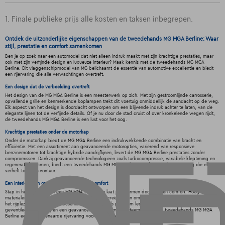
1. Finale publieke prijs alle kosten en taksen inbegrepen.
Ontdek de uitzonderlijke eigenschappen van de tweedehands MG MGA Berline: Waar
stijl, prestatie en comfort samenkomen
Ben je op zoek naar een automodel dat niet alleen indruk maakt met zijn krachtige prestaties, maar
ook met zijn verfijnde design en luxueuze interieur? Maak kennis met de tweedehands MG MGA
Berline. Dit vlaggenschipmodel van MG belichaamt de essentie van automotive excellentie en biedt
een rijervaring die alle verwachtingen overtreft.
Een design dat de verbeelding overtreft
Het design van de MG MGA Berline is een meesterwerk op zich. Met zijn gestroomlijnde carrosserie,
opvallende grille en kenmerkende koplampen trekt dit voertuig onmiddellijk de aandacht op de weg.
Elk aspect van het design is doordacht ontworpen om een blijvende indruk achter te laten, van de
elegante lijnen tot de verfijnde details. Of je nu door de stad cruist of over kronkelende wegen rijdt,
de tweedehands MG MGA Berline is een lust voor het oog.
Krachtige prestaties onder de motorkap
Onder de motorkap biedt de MG MGA Berline een indrukwekkende combinatie van kracht en
efficiëntie. Met een assortiment aan geavanceerde motoropties, variërend van responsieve
benzinemotoren tot krachtige hybride aandrijflijnen, levert de MG MGA Berline prestaties zonder
compromissen. Dankzij geavanceerde technologieën zoals turbocompressie, variabele kleptiming en
regeneratief remmen, biedt een tweedehands MG MGA Berline een dynamische rijervaring die elke rit
verheft tot een avontuur.
Een interieur van ongeëvenaarde luxe en comfort
Stap in het interieur van een MG MGA Berline en laat je omarmen door luxe en comfort. Hoogwaardige
materialen, vakmanschap en doordachte details creëren een omgeving die de zintuigen prikkelt en
het rijplezier verhoogt. Met beschikbare opties zoals premium lederen bekleding, verwarmde en
geventileerde stoelen, en een geavanceerd infotainmentsysteem, biedt een tweedehands MG MGA
Berline een ongeëvenaarde rijervaring voor bestuurders en passagiers.