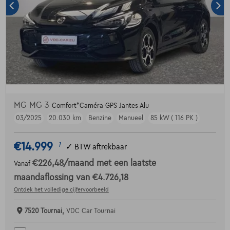
MG MG 3
Comfort*Caméra GPS Jantes Alu
03/2025
20.030 km
Benzine
Manueel
85 kW ( 116 PK )
€14.999
1
✓
BTW aftrekbaar
€226,48
/maand
met een laatste
Vanaf
maandaflossing van
€4.726,18
Ontdek het volledige cijfervoorbeeld
7520 Tournai,
VDC Car Tournai