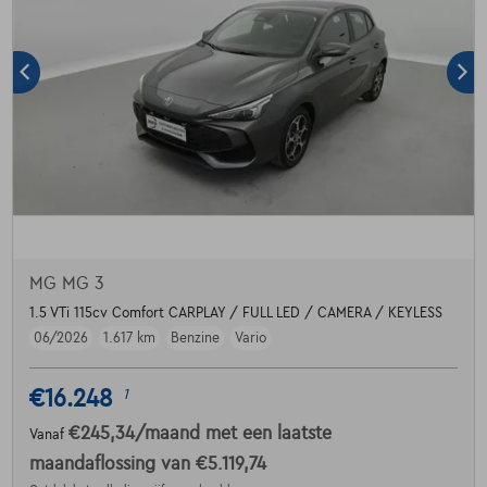
MG MG 3
1.5 VTi 115cv Comfort CARPLAY / FULL LED / CAMERA / KEYLESS
06/2026
1.617 km
Benzine
Vario
€16.248
1
€245,34
/maand
met een laatste
Vanaf
maandaflossing van
€5.119,74