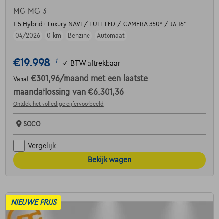
MG MG 3
1.5 Hybrid+ Luxury NAVI / FULL LED / CAMERA 360° / JA 16"
04/2026
0 km
Benzine
Automaat
€19.998
1
✓
BTW aftrekbaar
€301,96
/maand
met een laatste
Vanaf
maandaflossing van
€6.301,36
Ontdek het volledige cijfervoorbeeld
SOCO
Vergelijk
Bekijk wagen
NIEUWE PRIJS