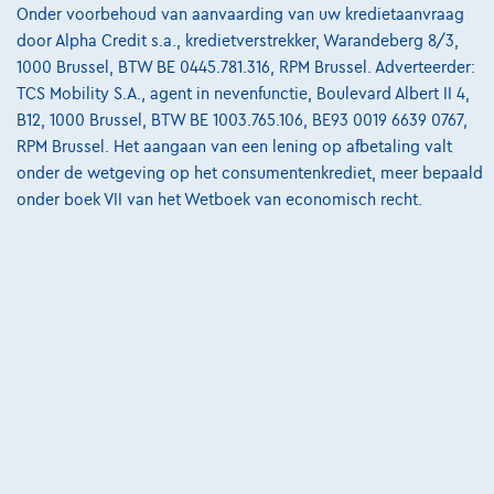
Pechverhelping verzekering
Onder voorbehoud van aanvaarding van uw kredietaanvraag
door Alpha Credit s.a., kredietverstrekker, Warandeberg 8/3,
Financiering
1000 Brussel, BTW BE 0445.781.316, RPM Brussel. Adverteerder:
Autoverzekering
TCS Mobility S.A., agent in nevenfunctie, Boulevard Albert II 4,
B12, 1000 Brussel, BTW BE 1003.765.106, BE93 0019 6639 0767,
Lease en persoonlijke lease
RPM Brussel. Het aangaan van een lening op afbetaling valt
onder de wetgeving op het consumentenkrediet, meer bepaald
onder boek VII van het Wetboek van economisch recht.
Over Ons
Word klant
Wie zijn we
Kwaliteitscharter
Onze dealers
Onze partners
Onze team