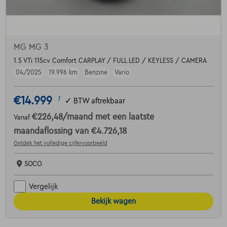
MG MG 3
1.5 VTi 115cv Comfort CARPLAY / FULL LED / KEYLESS / CAMERA
04/2025
19.996 km
Benzine
Vario
€14.999
1
✓
BTW aftrekbaar
€226,48
/maand
met een laatste
Vanaf
maandaflossing van
€4.726,18
Ontdek het volledige cijfervoorbeeld
SOCO
Vergelijk
Bekijk wagen