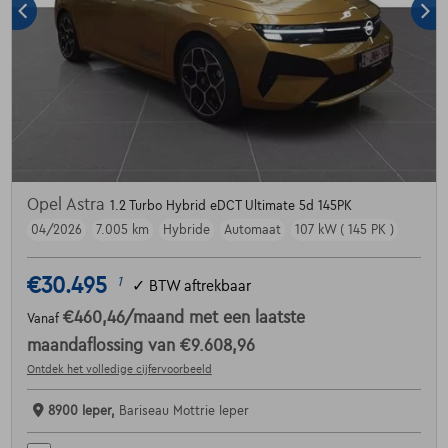
Opel Astra
1.2 Turbo Hybrid eDCT Ultimate 5d 145PK
04/2026
7.005 km
Hybride
Automaat
107 kW ( 145 PK )
€30.495
1
✓
BTW aftrekbaar
€460,46
/maand
met een laatste
Vanaf
maandaflossing van
€9.608,96
Ontdek het volledige cijfervoorbeeld
8900 Ieper,
Bariseau Mottrie Ieper