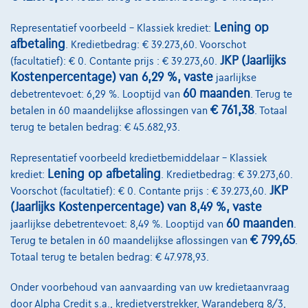
Lening op
Representatief voorbeeld – Klassiek krediet:
afbetaling
. Kredietbedrag: € 39.273,60. Voorschot
JKP (Jaarlijks
(facultatief): € 0. Contante prijs : € 39.273,60.
Kostenpercentage) van 6,29 %, vaste
jaarlijkse
60 maanden
debetrentevoet: 6,29 %. Looptijd van
. Terug te
€ 761,38
betalen in 60 maandelijkse aflossingen van
. Totaal
terug te betalen bedrag: € 45.682,93.
Representatief voorbeeld kredietbemiddelaar – Klassiek
Audi A3
30 TFSI Sportback Business *Navigatie*Carplay
Lening op afbetaling
krediet:
. Kredietbedrag: € 39.273,60.
02/2024
68.217 km
Benzine
Automaat
81 kW ( 110 PK )
JKP
Voorschot (facultatief): € 0. Contante prijs : € 39.273,60.
(Jaarlijks Kostenpercentage) van 8,49 %, vaste
€23.750
1
✓
BTW aftrekbaar
60 maanden
jaarlijkse debetrentevoet: 8,49 %. Looptijd van
.
€ 799,65
€358,61
/maand
met een laatste
Terug te betalen in 60 maandelijkse aflossingen van
.
Vanaf
Totaal terug te betalen bedrag: € 47.978,93.
maandaflossing van
€7.483,61
Ontdek het volledige cijfervoorbeeld
Onder voorbehoud van aanvaarding van uw kredietaanvraag
door Alpha Credit s.a., kredietverstrekker, Warandeberg 8/3,
8870 Izegem,
Decaigny Izegem