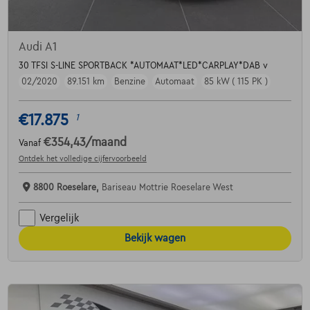
Audi A1
30 TFSI S-LINE SPORTBACK *AUTOMAAT*LED*CARPLAY*DAB v
02/2020
89.151 km
Benzine
Automaat
85 kW ( 115 PK )
€17.875
1
€354,43
/maand
Vanaf
Ontdek het volledige cijfervoorbeeld
8800 Roeselare,
Bariseau Mottrie Roeselare West
Vergelijk
Bekijk wagen