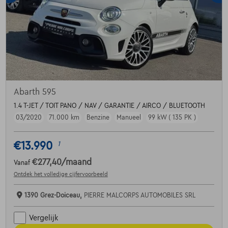
Abarth 595
1.4 T-JET / TOIT PANO / NAV / GARANTIE / AIRCO / BLUETOOTH
03/2020
71.000 km
Benzine
Manueel
99 kW ( 135 PK )
€13.990
1
€277,40
/maand
Vanaf
Ontdek het volledige cijfervoorbeeld
1390 Grez-Doiceau,
PIERRE MALCORPS AUTOMOBILES SRL
Vergelijk