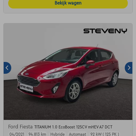
Bekijk wagen
Ford Fiesta
TITANIUM 1.0 EcoBoost 125CV mHEV A7 DCT
04/2021
94.813 km
Hybride
Automaat
92 kW ( 125 PK )