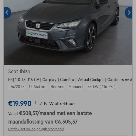
Seat Ibiza
FR| 1.0 TSI 116 CV | Carplay | Caméra | Virtual Cockpit | Capteurs Av Ar
06/2025
12.463 km
Benzine
Manueel
85 kW ( 116 PK )
€19.990
1
✓
BTW aftrekbaar
€308,37
/maand
met een laatste
Vanaf
maandaflossing van
€6.305,37
Ontdek het volledige cijfervoorbeeld