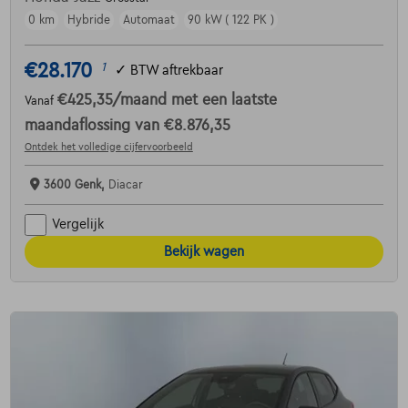
0 km
Hybride
Automaat
90 kW ( 122 PK )
€28.170
1
✓
BTW aftrekbaar
€425,35
/maand
met een laatste
Vanaf
maandaflossing van
€8.876,35
Ontdek het volledige cijfervoorbeeld
3600 Genk,
Diacar
Vergelijk
Bekijk wagen