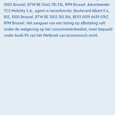
1000 Brussel, BTW BE 0445.781.316, RPM Brussel. Adverteerder:
Vergelijk
TCS Mobility S.A., agent in nevenfunctie, Boulevard Albert II 4,
B12, 1000 Brussel, BTW BE 1003.765.106, BE93 0019 6639 0767,
Bekijk wagen
RPM Brussel. Het aangaan van een lening op afbetaling valt
onder de wetgeving op het consumentenkrediet, meer bepaald
onder boek VII van het Wetboek van economisch recht.