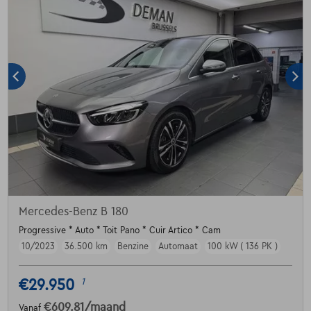
Mercedes-Benz B 180
Progressive * Auto * Toit Pano * Cuir Artico * Cam
10/2023
36.500 km
Benzine
Automaat
100 kW ( 136 PK )
€29.950
1
€609,81
/maand
Vanaf