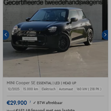
MINI Cooper SE
ESSENTIAL | LED | HEAD UP
12/2025
15.000 km
Elektrisch
Automaat
160 kW ( 218 PK )
€29.900
1
✓
BTW aftrekbaar
€451,48
/maand
met een laatste