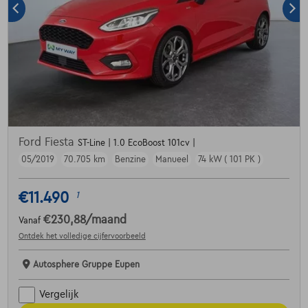
Ford Fiesta
ST-Line | 1.0 EcoBoost 101cv |
05/2019
70.705 km
Benzine
Manueel
74 kW ( 101 PK )
€11.490
1
€230,88
/maand
Vanaf
Ontdek het volledige cijfervoorbeeld
Autosphere Gruppe Eupen
Vergelijk