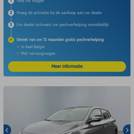
1
Vind uw wagen
2
Vraag de activatie bij de aankoop aan uw dealer
3
Uw dealer activeert uw pechverhelping onmiddellijk
✓
Geniet van uw 12 maanden gratis pechverhelping
✓
In heel België
✓
Met vervangwagen
Meer informatie