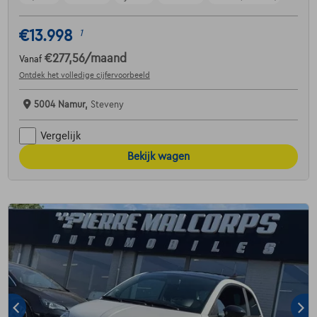
€13.998
1
€277,56
/maand
Vanaf
Ontdek het volledige cijfervoorbeeld
5004 Namur,
Steveny
Vergelijk
Bekijk wagen