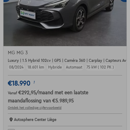
MG MG 3
Luxury | 1.5 Hybrid 102cv | GPS | Caméra 360 | Carplay | Capteurs Av+
08/2024
18.601 km
Hybride
Automaat
75 kW ( 102 PK )
€18.990
1
€292,95
/maand
met een laatste
Vanaf
maandaflossing van
€5.989,95
Ontdek het volledige cijfervoorbeeld
Autosphere Center Liège