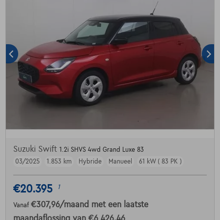
Suzuki Swift
1.2i SHVS 4wd Grand Luxe 83
03/2025
1.853 km
Hybride
Manueel
61 kW ( 83 PK )
€20.395
1
€307,96
/maand
met een laatste
Vanaf
maandaflossing van
€6.426,46