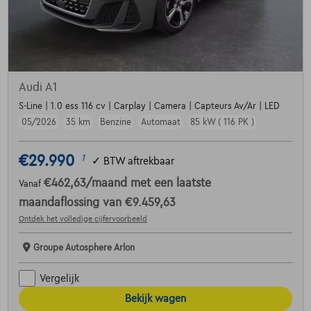
Audi A1
S-Line | 1.0 ess 116 cv | Carplay | Camera | Capteurs Av/Ar | LED
05/2026
35 km
Benzine
Automaat
85 kW ( 116 PK )
€29.990
1
✓
BTW aftrekbaar
€462,63
/maand
met een laatste
Vanaf
maandaflossing van
€9.459,63
Ontdek het volledige cijfervoorbeeld
Groupe Autosphere Arlon
Vergelijk
Bekijk wagen