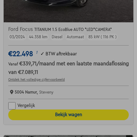
Ford Focus
TITANIUM 1.5 EcoBlue AUTO *LED*CAMERA*
03/2024
44.358 km
Diesel
Automaat
85 kW ( 116 PK )
€22.498
1
✓
BTW aftrekbaar
€339,71
/maand
met een laatste maandaflossing
Vanaf
van
€7.089,11
Ontdek het volledige cijfervoorbeeld
5004 Namur,
Steveny
Vergelijk
Bekijk wagen