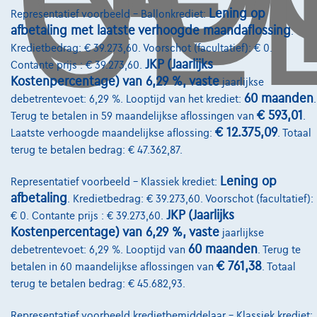
Lening op
Representatief voorbeeld – Ballonkrediet:
afbetaling met laatste verhoogde maandaflossing
.
Kredietbedrag: € 39.273,60. Voorschot (facultatief): € 0.
Diensten & Oplossingen
JKP (Jaarlijks
Contante prijs : € 39.273,60.
Pechverhelping verzekering
Kostenpercentage) van 6,29 %, vaste
jaarlijkse
60 maanden
debetrentevoet: 6,29 %. Looptijd van het krediet:
.
Financiering
€ 593,01
Terug te betalen in 59 maandelijkse aflossingen van
.
€ 12.375,09
Laatste verhoogde maandelijkse aflossing:
. Totaal
Autoverzekering
terug te betalen bedrag: € 47.362,87.
Lease en persoonlijke lease
Lening op
Representatief voorbeeld – Klassiek krediet:
afbetaling
. Kredietbedrag: € 39.273,60. Voorschot (facultatief):
Over Ons
JKP (Jaarlijks
€ 0. Contante prijs : € 39.273,60.
Kostenpercentage) van 6,29 %, vaste
jaarlijkse
Word klant
60 maanden
debetrentevoet: 6,29 %. Looptijd van
. Terug te
Wie zijn we
€ 761,38
betalen in 60 maandelijkse aflossingen van
. Totaal
terug te betalen bedrag: € 45.682,93.
Kwaliteitscharter
Representatief voorbeeld kredietbemiddelaar – Klassiek krediet: