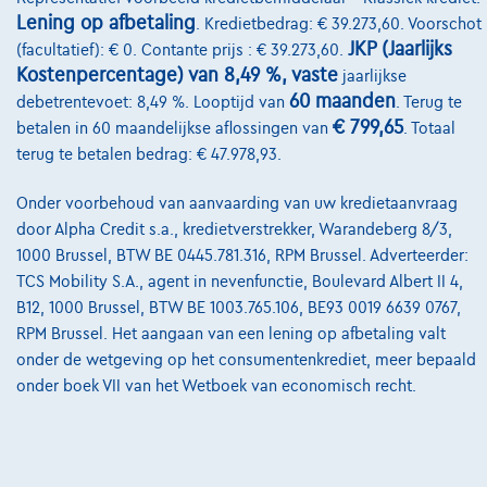
Onze dealers
Lening op afbetaling
. Kredietbedrag: € 39.273,60. Voorschot
Onze partners
JKP (Jaarlijks
(facultatief): € 0. Contante prijs : € 39.273,60.
Kostenpercentage) van 8,49 %, vaste
jaarlijkse
Onze team
60 maanden
debetrentevoet: 8,49 %. Looptijd van
. Terug te
€ 799,65
Contact
betalen in 60 maandelijkse aflossingen van
. Totaal
terug te betalen bedrag: € 47.978,93.
Onder voorbehoud van aanvaarding van uw kredietaanvraag
@2024 TCS Mobility SA/NV Copyright
door Alpha Credit s.a., kredietverstrekker, Warandeberg 8/3,
1000 Brussel, BTW BE 0445.781.316, RPM Brussel. Adverteerder:
Algemene Voorwaarden
TCS Mobility S.A., agent in nevenfunctie, Boulevard Albert II 4,
B12, 1000 Brussel, BTW BE 1003.765.106, BE93 0019 6639 0767,
Bijstandsvoorwaarden
RPM Brussel. Het aangaan van een lening op afbetaling valt
Privacyverklaring
onder de wetgeving op het consumentenkrediet, meer bepaald
onder boek VII van het Wetboek van economisch recht.
Cookiebeleid
Kwaliteitscharter
Site Map