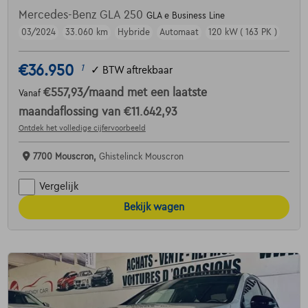
Mercedes-Benz GLA 250
GLA e Business Line
03/2024
33.060 km
Hybride
Automaat
120 kW ( 163 PK )
€36.950
1
✓
BTW aftrekbaar
€557,93
/maand
met een laatste
Vanaf
maandaflossing van
€11.642,93
Ontdek het volledige cijfervoorbeeld
7700 Mouscron,
Ghistelinck Mouscron
Vergelijk
Bekijk wagen