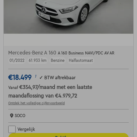
Mercedes-Benz A 160
A 160 Business NAVI/PDC AV AR
01/2022
61.933 km
Benzine
Halfautomaat
€18.499
1
✓
BTW aftrekbaar
€354,97
/maand
met een laatste
Vanaf
maandaflossing van
€4.979,72
Ontdek het volledige cijfervoorbeeld
SOCO
Vergelijk