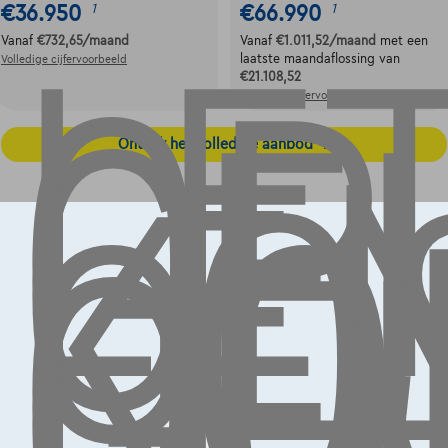
LE
OP,
GE
€36.950
€66.990
1
1
LE
Vanaf
€732,65
/maand
Vanaf
€1.011,52
/maand
met een
KO
laatste maandaflossing van
Volledige cijfervoorbeeld
€21.108,52
OO
Volledige cijfervoorbeeld
GE
Ontdek het volledige aanbod
Contact
info@touringcarselect.be
Koning Albert II-laan 4, B12
1000 Brussel