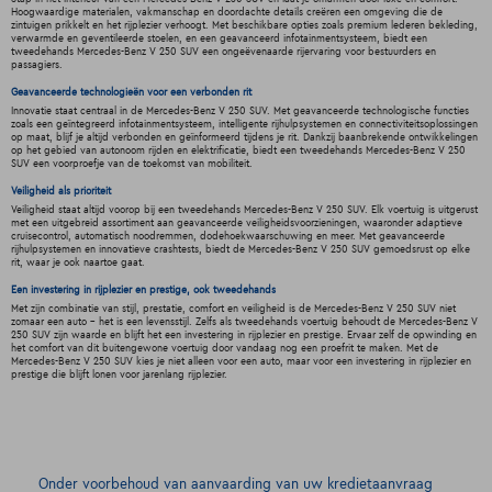
Hoogwaardige materialen, vakmanschap en doordachte details creëren een omgeving die de
zintuigen prikkelt en het rijplezier verhoogt. Met beschikbare opties zoals premium lederen bekleding,
verwarmde en geventileerde stoelen, en een geavanceerd infotainmentsysteem, biedt een
tweedehands Mercedes-Benz V 250 SUV een ongeëvenaarde rijervaring voor bestuurders en
passagiers.
Geavanceerde technologieën voor een verbonden rit
Innovatie staat centraal in de Mercedes-Benz V 250 SUV. Met geavanceerde technologische functies
zoals een geïntegreerd infotainmentsysteem, intelligente rijhulpsystemen en connectiviteitsoplossingen
op maat, blijf je altijd verbonden en geïnformeerd tijdens je rit. Dankzij baanbrekende ontwikkelingen
op het gebied van autonoom rijden en elektrificatie, biedt een tweedehands Mercedes-Benz V 250
SUV een voorproefje van de toekomst van mobiliteit.
Veiligheid als prioriteit
Veiligheid staat altijd voorop bij een tweedehands Mercedes-Benz V 250 SUV. Elk voertuig is uitgerust
met een uitgebreid assortiment aan geavanceerde veiligheidsvoorzieningen, waaronder adaptieve
cruisecontrol, automatisch noodremmen, dodehoekwaarschuwing en meer. Met geavanceerde
rijhulpsystemen en innovatieve crashtests, biedt de Mercedes-Benz V 250 SUV gemoedsrust op elke
rit, waar je ook naartoe gaat.
Een investering in rijplezier en prestige, ook tweedehands
Met zijn combinatie van stijl, prestatie, comfort en veiligheid is de Mercedes-Benz V 250 SUV niet
zomaar een auto - het is een levensstijl. Zelfs als tweedehands voertuig behoudt de Mercedes-Benz V
250 SUV zijn waarde en blijft het een investering in rijplezier en prestige. Ervaar zelf de opwinding en
het comfort van dit buitengewone voertuig door vandaag nog een proefrit te maken. Met de
Mercedes-Benz V 250 SUV kies je niet alleen voor een auto, maar voor een investering in rijplezier en
prestige die blijft lonen voor jarenlang rijplezier.
Onder voorbehoud van aanvaarding van uw kredietaanvraag