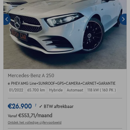
Mercedes-Benz A 250
e PHEV AMG Line+SUNROOF+GPS+CAMERA+CARNET+GARANTIE
01/2022
65.700 km
Hybride
Automaat
118 kW ( 160 PK )
€26.900
1
✓
BTW aftrekbaar
€553,71
/maand
Vanaf
Ontdek het volledige cijfervoorbeeld