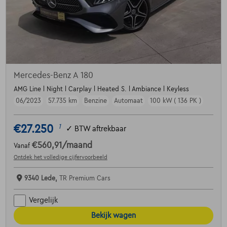
Mercedes-Benz A 180
AMG Line l Night l Carplay l Heated S. l Ambiance l Keyless
06/2023
57.735 km
Benzine
Automaat
100 kW ( 136 PK )
€27.250
1
✓
BTW aftrekbaar
€560,91
/maand
Vanaf
Ontdek het volledige cijfervoorbeeld
9340 Lede,
TR Premium Cars
Vergelijk
Bekijk wagen