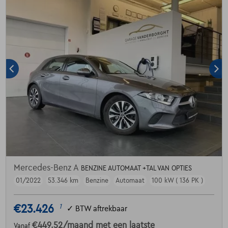
Mercedes-Benz A
BENZINE AUTOMAAT +TAL VAN OPTIES
01/2022
53.346 km
Benzine
Automaat
100 kW ( 136 PK )
€23.426
1
✓
BTW aftrekbaar
€449,52
/maand
met een laatste
Vanaf