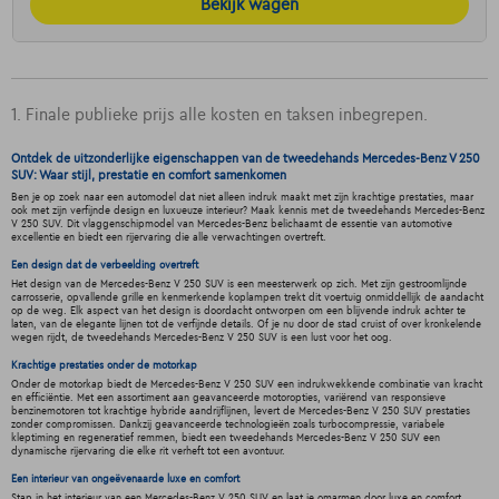
Bekijk wagen
1. Finale publieke prijs alle kosten en taksen inbegrepen.
Ontdek de uitzonderlijke eigenschappen van de tweedehands Mercedes-Benz V 250
SUV: Waar stijl, prestatie en comfort samenkomen
Ben je op zoek naar een automodel dat niet alleen indruk maakt met zijn krachtige prestaties, maar
ook met zijn verfijnde design en luxueuze interieur? Maak kennis met de tweedehands Mercedes-Benz
V 250 SUV. Dit vlaggenschipmodel van Mercedes-Benz belichaamt de essentie van automotive
excellentie en biedt een rijervaring die alle verwachtingen overtreft.
Een design dat de verbeelding overtreft
Het design van de Mercedes-Benz V 250 SUV is een meesterwerk op zich. Met zijn gestroomlijnde
carrosserie, opvallende grille en kenmerkende koplampen trekt dit voertuig onmiddellijk de aandacht
op de weg. Elk aspect van het design is doordacht ontworpen om een blijvende indruk achter te
laten, van de elegante lijnen tot de verfijnde details. Of je nu door de stad cruist of over kronkelende
wegen rijdt, de tweedehands Mercedes-Benz V 250 SUV is een lust voor het oog.
Krachtige prestaties onder de motorkap
Onder de motorkap biedt de Mercedes-Benz V 250 SUV een indrukwekkende combinatie van kracht
en efficiëntie. Met een assortiment aan geavanceerde motoropties, variërend van responsieve
benzinemotoren tot krachtige hybride aandrijflijnen, levert de Mercedes-Benz V 250 SUV prestaties
zonder compromissen. Dankzij geavanceerde technologieën zoals turbocompressie, variabele
kleptiming en regeneratief remmen, biedt een tweedehands Mercedes-Benz V 250 SUV een
dynamische rijervaring die elke rit verheft tot een avontuur.
Een interieur van ongeëvenaarde luxe en comfort
Stap in het interieur van een Mercedes-Benz V 250 SUV en laat je omarmen door luxe en comfort.