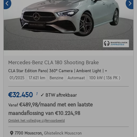
Mercedes-Benz CLA 180 Shooting Brake
CLA Star Edition Pano| 360° Camera | Ambient Light | +
01/2025
17.621 km
Benzine
Automaat
100 kW ( 136 PK )
€32.450
1
✓
BTW aftrekbaar
€489,98
/maand
met een laatste
Vanaf
maandaflossing van
€10.224,98
Ontdek het volledige cijfervoorbeeld
7700 Mouscron,
Ghistelinck Mouscron