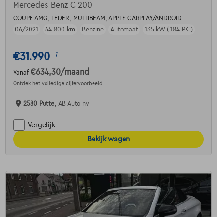
Mercedes-Benz C 200
COUPE AMG, LEDER, MULTIBEAM, APPLE CARPLAY/ANDROID
06/2021
64.800 km
Benzine
Automaat
135 kW ( 184 PK )
€31.990
1
€634,30
/maand
Vanaf
Ontdek het volledige cijfervoorbeeld
2580 Putte,
AB Auto nv
Vergelijk
Bekijk wagen