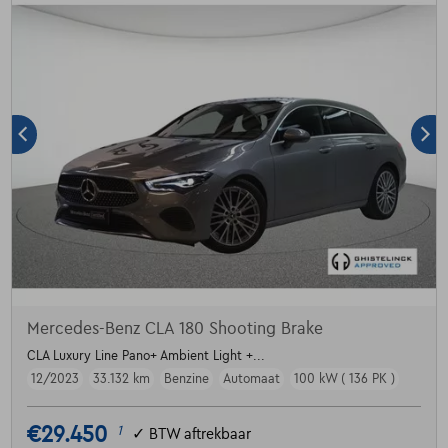
Mercedes-Benz CLA 180 Shooting Brake
CLA Luxury Line Pano+ Ambient Light +...
12/2023
33.132 km
Benzine
Automaat
100 kW ( 136 PK )
€29.450
1
✓
BTW aftrekbaar