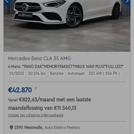
Mercedes-Benz CLA 35 AMG
4-Matic *PANO DAK*MEMORYPAKKET*MBUX NAVI PLUS*FULL LED*
01/2023
20.214 km
Benzine
Automaat
225 kW ( 306 PK )
€42.870
1
€822,63
/maand
met een laatste
Vanaf
maandaflossing van
€11.540,13
Ontdek het volledige cijfervoorbeeld
2390 Westmalle,
Auto Elektro Peeters