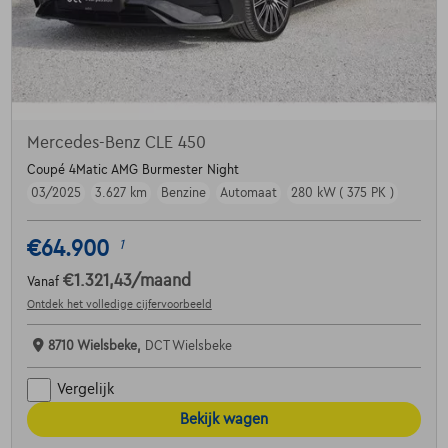
Mercedes-Benz CLE 450
Coupé 4Matic AMG Burmester Night
03/2025
3.627 km
Benzine
Automaat
280 kW ( 375 PK )
€64.900
1
€1.321,43
/maand
Vanaf
Ontdek het volledige cijfervoorbeeld
8710 Wielsbeke,
DCT Wielsbeke
Vergelijk
Bekijk wagen