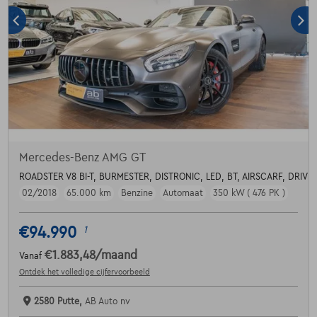
Mercedes-Benz AMG GT
ROADSTER V8 BI-T, BURMESTER, DISTRONIC, LED, BT, AIRSCARF, DRIVE 
02/2018
65.000 km
Benzine
Automaat
350 kW ( 476 PK )
€94.990
1
€1.883,48
/maand
Vanaf
Ontdek het volledige cijfervoorbeeld
2580 Putte,
AB Auto nv