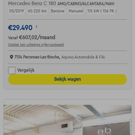
Mercedes-Benz C 180
AMG/CABRIO/ALCANTARA/NAVI
03/2019
60.220 km
Benzine
Manueel
115 kW ( 156 PK )
€29.490
1
€607,02
/maand
Vanaf
Ontdek het volledige cijfervoorbeeld
7134 Peronnes-Lez-Binche,
Aquino Automobile & Fils
Vergelijk
Bekijk wagen