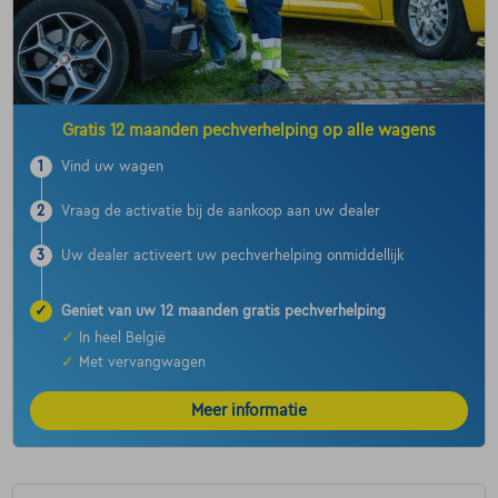
Gratis 12 maanden pechverhelping op alle wagens
1
Vind uw wagen
2
Vraag de activatie bij de aankoop aan uw dealer
3
Uw dealer activeert uw pechverhelping onmiddellijk
✓
Geniet van uw 12 maanden gratis pechverhelping
✓
In heel België
✓
Met vervangwagen
Meer informatie