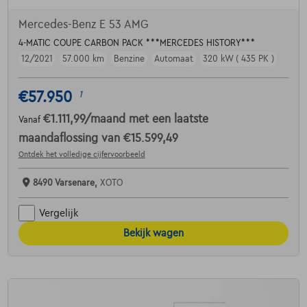
Mercedes-Benz E 53 AMG
4-MATIC COUPE CARBON PACK ***MERCEDES HISTORY***
12/2021
57.000 km
Benzine
Automaat
320 kW ( 435 PK )
€57.950
1
€1.111,99
/maand
met een laatste
Vanaf
maandaflossing van
€15.599,49
Ontdek het volledige cijfervoorbeeld
8490 Varsenare,
XOTO
Vergelijk
Bekijk wagen