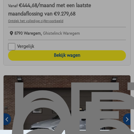
€444,68
/maand
met een laatste
Vanaf
maandaflossing van
€9.279,68
Ontdek het volledige cijfervoorbeeld
8790 Waregem,
Ghistelinck Waregem
Vergelijk
Bekijk wagen