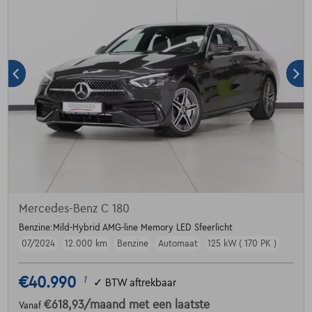
Mercedes-Benz C 180
Benzine:Mild-Hybrid AMG-line Memory LED Sfeerlicht
07/2024
12.000 km
Benzine
Automaat
125 kW ( 170 PK )
€40.990
1
✓
BTW aftrekbaar
€618,93
/maand
met een laatste
Vanaf