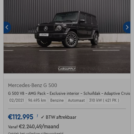
Mercedes-Benz G 500
G 500 V8 - AMG Pack - Exclusive interior - Schuifdak - Adaptive Cruise
02/2021
96.495 km
Benzine
Automaat
310 kW ( 421 PK )
€112.995
1
✓
BTW aftrekbaar
€2.240,49
/maand
Vanaf
Ontdek het volledige cijfervoorbeeld