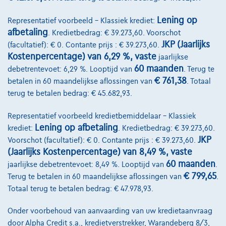
Bekijk wagen
Lening op
Representatief voorbeeld – Klassiek krediet:
afbetaling
. Kredietbedrag: € 39.273,60. Voorschot
JKP (Jaarlijks
(facultatief): € 0. Contante prijs : € 39.273,60.
Kostenpercentage) van 6,29 %, vaste
jaarlijkse
60 maanden
debetrentevoet: 6,29 %. Looptijd van
. Terug te
€ 761,38
betalen in 60 maandelijkse aflossingen van
. Totaal
terug te betalen bedrag: € 45.682,93.
Representatief voorbeeld kredietbemiddelaar – Klassiek
Lening op afbetaling
krediet:
. Kredietbedrag: € 39.273,60.
JKP
Voorschot (facultatief): € 0. Contante prijs : € 39.273,60.
(Jaarlijks Kostenpercentage) van 8,49 %, vaste
60 maanden
jaarlijkse debetrentevoet: 8,49 %. Looptijd van
.
€ 799,65
Terug te betalen in 60 maandelijkse aflossingen van
.
Totaal terug te betalen bedrag: € 47.978,93.
Mercedes-Benz CLA 200
Onder voorbehoud van aanvaarding van uw kredietaanvraag
CLA 200 AMG Line PANO*CAMERA*NAVI*DAB*CARPLAY*CC*LED*ALCAN
door Alpha Credit s.a., kredietverstrekker, Warandeberg 8/3,