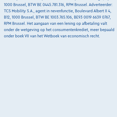
01/2022
118.702 km
Benzine
Automaat
120 kW ( 163 PK )
1000 Brussel, BTW BE 0445.781.316, RPM Brussel. Adverteerder:
TCS Mobility S.A., agent in nevenfunctie, Boulevard Albert II 4,
€25.550
1
B12, 1000 Brussel, BTW BE 1003.765.106, BE93 0019 6639 0767,
RPM Brussel. Het aangaan van een lening op afbetaling valt
€490,28
/maand
met een laatste
Vanaf
onder de wetgeving op het consumentenkrediet, meer bepaald
maandaflossing van
€6.877,78
onder boek VII van het Wetboek van economisch recht.
Ontdek het volledige cijfervoorbeeld
3270 Scherpenheuvel,
Carprof Vtron Mobility
Vergelijk
Bekijk wagen