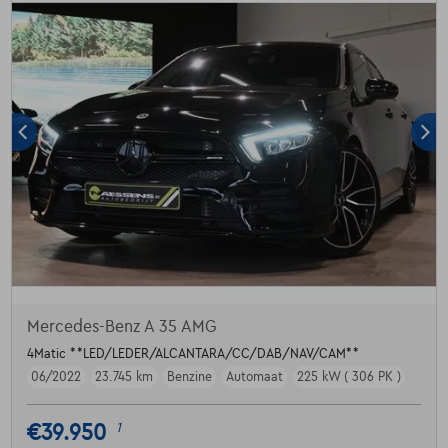
Mercedes-Benz A 35 AMG
4Matic **LED/LEDER/ALCANTARA/CC/DAB/NAV/CAM**
06/2022
23.745 km
Benzine
Automaat
225 kW ( 306 PK )
€39.950
1