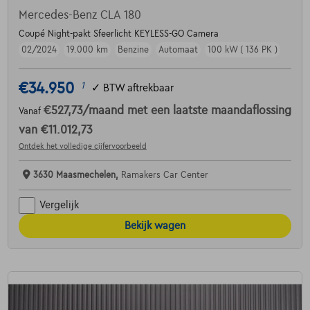
Mercedes-Benz CLA 180
Coupé Night-pakt Sfeerlicht KEYLESS-GO Camera
02/2024
19.000 km
Benzine
Automaat
100 kW ( 136 PK )
€34.950
1
✓
BTW aftrekbaar
€527,73
/maand
met een laatste maandaflossing
Vanaf
van
€11.012,73
Ontdek het volledige cijfervoorbeeld
3630 Maasmechelen,
Ramakers Car Center
Vergelijk
Bekijk wagen