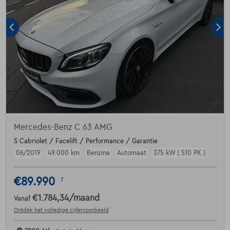
Mercedes-Benz C 63 AMG
S Cabriolet / Facelift / Performance / Garantie
06/2019
49.000 km
Benzine
Automaat
375 kW ( 510 PK )
€89.990
1
€1.784,34
/maand
Vanaf
Ontdek het volledige cijfervoorbeeld