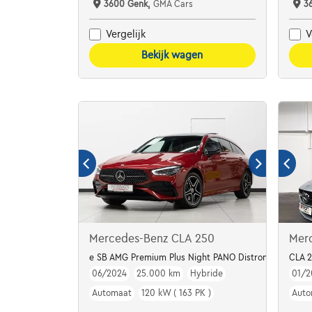
3600 Genk,
GMA Cars
3
Vergelijk
V
Bekijk wagen
Mercedes-Benz CLA 250
Mer
e SB AMG Premium Plus Night PANO Distronic+ Leder
CLA 
06/2024
25.000 km
Hybride
01/2
Automaat
120 kW ( 163 PK )
Auto