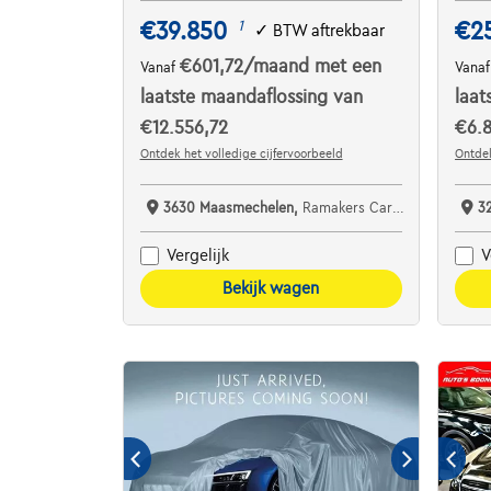
€39.850
€2
1
✓
BTW aftrekbaar
€601,72
/maand
met een
Vanaf
Vana
laatste maandaflossing van
laat
€12.556,72
€6.8
Ontdek het volledige cijfervoorbeeld
Ontdek
3630 Maasmechelen,
Ramakers Car Center
3
Vergelijk
V
Bekijk wagen