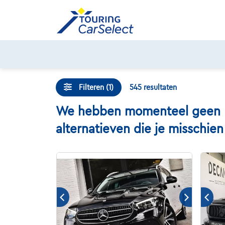
Skip
to
content
Filteren (1)
545
resultaten
We hebben momenteel geen Me
alternatieven die je misschie