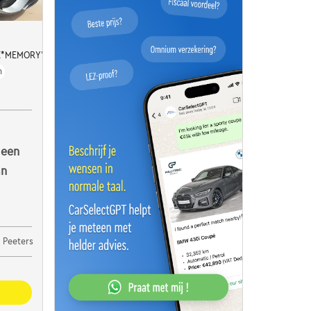
IE*MEMORY*LEDER*BURMESTER
h
 een
an
 Peeters