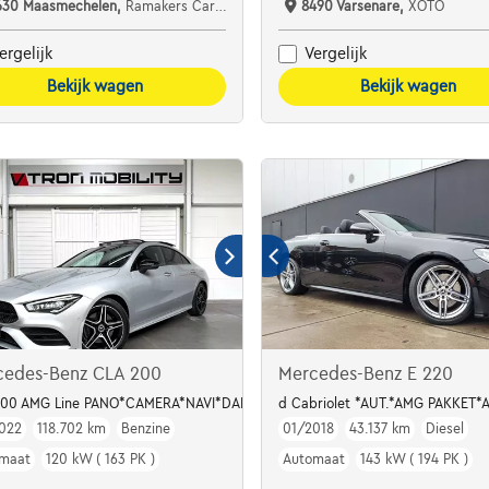
630 Maasmechelen,
Ramakers Car Center
8490 Varsenare,
XOTO
ergelijk
Vergelijk
Bekijk wagen
Bekijk wagen
cedes-Benz CLA 200
Mercedes-Benz E 220
200 AMG Line PANO*CAMERA*NAVI*DAB*CARPLAY*CC*LED*ALCANTARA*KEYL
d Cabriolet *AUT.*AMG PAKKET
022
118.702 km
Benzine
01/2018
43.137 km
Diesel
maat
120 kW ( 163 PK )
Automaat
143 kW ( 194 PK )