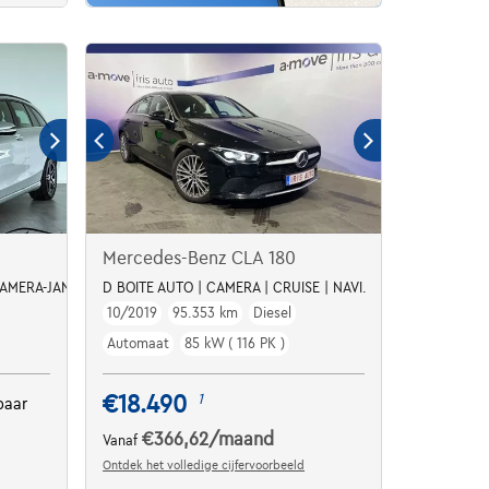
Mercedes-Benz CLA 180
CAMERA-JANTES19-PDC
D BOITE AUTO | CAMERA | CRUISE | NAVI.
10/2019
95.353 km
Diesel
Automaat
85 kW ( 116 PK )
€18.490
1
baar
€366,62
/maand
Vanaf
Ontdek het volledige cijfervoorbeeld