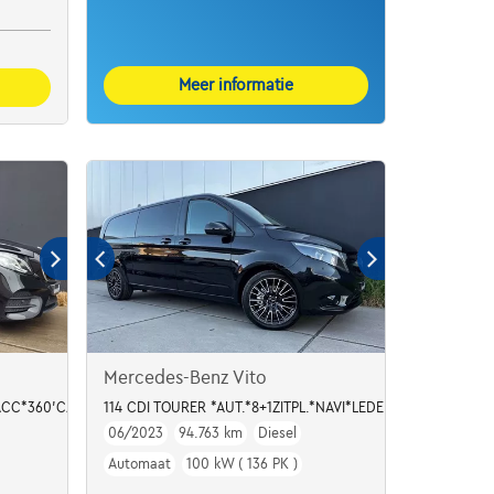
Meer informatie
Mercedes-Benz Vito
ESS*AMBIENTLIGHT
*ACC*360'CAMERA*
114 CDI TOURER *AUT.*8+1ZITPL.*NAVI*LEDER*BLUETOOTH
06/2023
94.763 km
Diesel
Automaat
100 kW ( 136 PK )