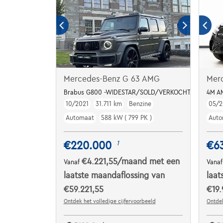
Mercedes-Benz G 63 AMG
Mer
Brabus G800 -WIDESTAR/SOLD/VERKOCHT/VENDU
4M A
10/2021
31.711 km
Benzine
05/2
Automaat
588 kW ( 799 PK )
Auto
€220.000
€6
1
€4.221,55
/maand
met een
Vanaf
Vana
laatste maandaflossing van
laat
€59.221,55
€19.
Ontdek het volledige cijfervoorbeeld
Ontdek