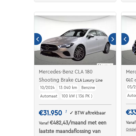
Mercedes-Benz CLA 180
Mer
Shooting Brake
GLC d
CLA Luxury Line
05/
10/2024
13.040 km
Benzine
Auto
Automaat
100 kW ( 136 PK )
€3
€31.950
1
✓
BTW aftrekbaar
€482,43
/maand
met een
Vana
Vanaf
Ontdek
laatste maandaflossing van