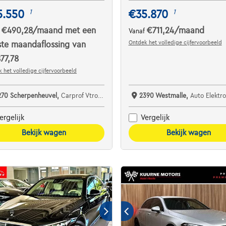
5.550
€35.870
1
1
€490,28
/maand
met een
€711,24
/maand
f
Vanaf
Ontdek het volledige cijfervoorbeeld
ste maandaflossing van
77,78
 het volledige cijfervoorbeeld
270 Scherpenheuvel,
Carprof Vtron Mobility
2390 Westmalle,
Auto Elektro
ergelijk
Vergelijk
Bekijk wagen
Bekijk wagen