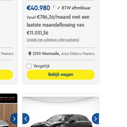
€40.980
1
✓
BTW aftrekbaar
€786,36
/maand
met een
Vanaf
laatste maandaflossing van
€11.031,36
Ontdek het volledige cijfervoorbeeld
 Peeters
2390 Westmalle,
Auto Elektro Peeters
Vergelijk
Bekijk wagen