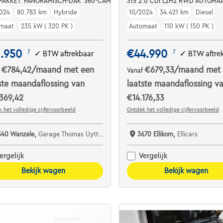
PAKKET*PANORAMISCH-DAK*360°CAMERA*MASSAGE+ZETELVERWARMING*L
315 2.0 CDI L2H2 RWD AUTOMAA
024
80.783 km
Hybride
10/2024
34.421 km
Diesel
maat
235 kW ( 320 PK )
Automaat
110 kW ( 150 PK )
1.950
€44.990
1
1
✓
BTW aftrekbaar
✓
BTW aftre
€784,42
/maand
met een
€679,33
/maand
met
f
Vanaf
ste maandaflossing van
laatste maandaflossing v
369,42
€14.176,33
 het volledige cijfervoorbeeld
Ontdek het volledige cijfervoorbeeld
340 Wanzele,
Garage Thomas Uyttendaele
3670 Ellikom,
Ellicars
ergelijk
Vergelijk
Bekijk wagen
Bekijk wagen