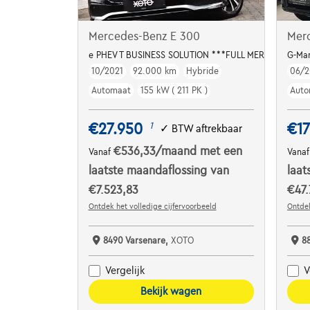
Mercedes-Benz E 300
Mer
e PHEV T BUSINESS SOLUTION ***FULL MERCEDES HIS
G-Man
10/2021
92.000 km
Hybride
06/2
Automaat
155 kW ( 211 PK )
Auto
€27.950
€17
1
✓
BTW aftrekbaar
€536,33
/maand
met een
Vanaf
Vana
laatste maandaflossing van
laat
€7.523,83
€47.
Ontdek het volledige cijfervoorbeeld
Ontdek
8490 Varsenare,
XOTO
8
Vergelijk
V
Bekijk wagen