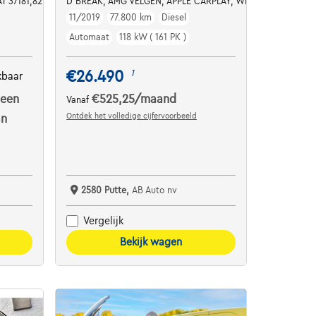
EDER*SOUND-SYSTEM*
T 37181,82 NETTO / CARPLAY / CAMERA / DAB
D BREAK, AMG VELGEN, APPLE CARPLAY, WIDESCREEN, SP
11/2019
77.800 km
Diesel
Automaat
118 kW ( 161 PK )
€26.490
1
kbaar
 een
€525,25
/maand
Vanaf
Ontdek het volledige cijfervoorbeeld
an
2580 Putte,
AB Auto nv
Vergelijk
Bekijk wagen