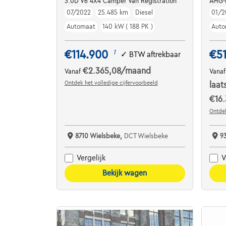
3.0D V6 4X4 Camper Van Registration
AMG-
07/2022
25.485 km
Diesel
01/2
Automaat
140 kW ( 188 PK )
Auto
€114.900
€5
1
✓
BTW aftrekbaar
€2.365,08
/maand
Vanaf
Vana
Ontdek het volledige cijfervoorbeeld
laat
€16.
Ontdek
8710 Wielsbeke,
DCT Wielsbeke
9
Vergelijk
V
Bekijk wagen