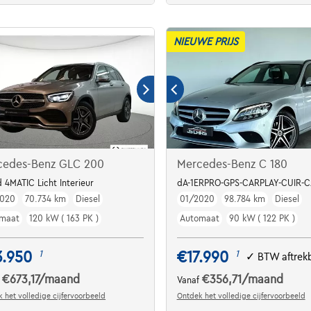
NIEUWE PRIJS
cedes-Benz GLC 200
Mercedes-Benz C 180
 4MATIC Licht Interieur
dA-1ERPRO-GPS-CARPLAY-CUIR-
2020
70.734 km
Diesel
01/2020
98.784 km
Diesel
maat
120 kW ( 163 PK )
Automaat
90 kW ( 122 PK )
3.950
€17.990
1
1
✓
BTW aftrek
€673,17
/maand
€356,71
/maand
f
Vanaf
 het volledige cijfervoorbeeld
Ontdek het volledige cijfervoorbeeld