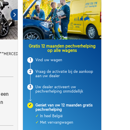
Gratis 12 maanden pechverhelping
op alle wagens
***MERCEDES HISTORY***
1
Vind uw wagen
2
Vraag de activatie bij de aankoop
aan uw dealer
3
Uw dealer activeert uw
pechverhelping onmiddellijk
 een
an
✓
Geniet van uw 12 maanden gratis
pechverhelping
✓
In heel België
✓
Met vervangwagen