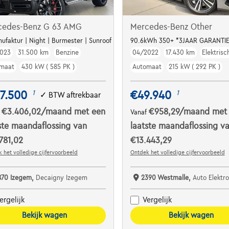
cedes-Benz G 63 AMG
Mercedes-Benz Other
TORY / VAT REFUNDABLE***
ufaktur | Night | Burmester | Sunroof | Massage | 22"
90.6kWh 350+ *3JAAR GARANT
023
31.500 km
Benzine
04/2022
17.430 km
Elektrisc
maat
430 kW ( 585 PK )
Automaat
215 kW ( 292 PK )
7.500
€49.940
1
1
✓
BTW aftrekbaar
€3.406,02
/maand
met een
€958,29
/maand
met
f
Vanaf
ste maandaflossing van
laatste maandaflossing v
781,02
€13.443,29
 het volledige cijfervoorbeeld
Ontdek het volledige cijfervoorbeeld
870 Izegem,
Decaigny Izegem
2390 Westmalle,
Auto Elektro
ergelijk
Vergelijk
Bekijk wagen
Bekijk wagen