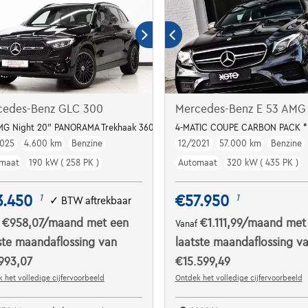
cedes-Benz GLC 300
Mercedes-Benz E 53 AMG
MG Night 20" PANORAMA Trekhaak 360°cam Memory
4-MATIC COUPE CARBON PACK 
025
4.600 km
Benzine
12/2021
57.000 km
Benzine
maat
190 kW ( 258 PK )
Automaat
320 kW ( 435 PK )
3.450
€57.950
1
1
✓
BTW aftrekbaar
€958,07
/maand
met een
€1.111,99
/maand
met
f
Vanaf
ste maandaflossing van
laatste maandaflossing v
993,07
€15.599,49
 het volledige cijfervoorbeeld
Ontdek het volledige cijfervoorbeeld