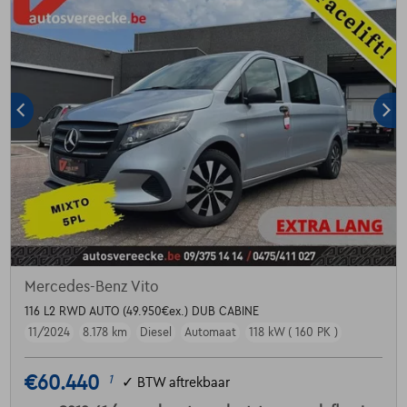
Mercedes-Benz Vito
116 L2 RWD AUTO (49.950€ex.) DUB CABINE
11/2024
8.178 km
Diesel
Automaat
118 kW ( 160 PK )
€60.440
1
✓
BTW aftrekbaar