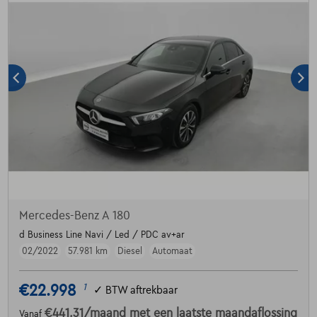
Mercedes-Benz A 180
d Business Line Navi / Led / PDC av+ar
02/2022
57.981 km
Diesel
Automaat
€22.998
1
✓
BTW aftrekbaar
€441,31
/maand
met een laatste maandaflossing
Vanaf