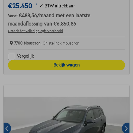
€25.450
1
✓
BTW aftrekbaar
€488,36
/maand
met een laatste
Vanaf
maandaflossing van
€6.850,86
Ontdek het volledige cijfervoorbeeld
7700 Mouscron,
Ghistelinck Mouscron
Vergelijk
Bekijk wagen