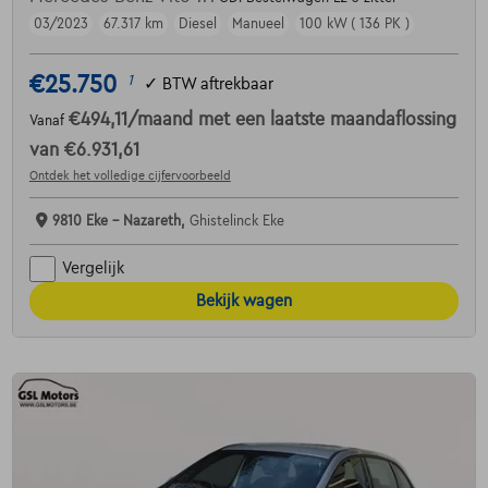
03/2023
67.317 km
Diesel
Manueel
100 kW ( 136 PK )
€25.750
1
✓
BTW aftrekbaar
€494,11
/maand
met een laatste maandaflossing
Vanaf
van
€6.931,61
Ontdek het volledige cijfervoorbeeld
9810 Eke - Nazareth,
Ghistelinck Eke
Vergelijk
Bekijk wagen