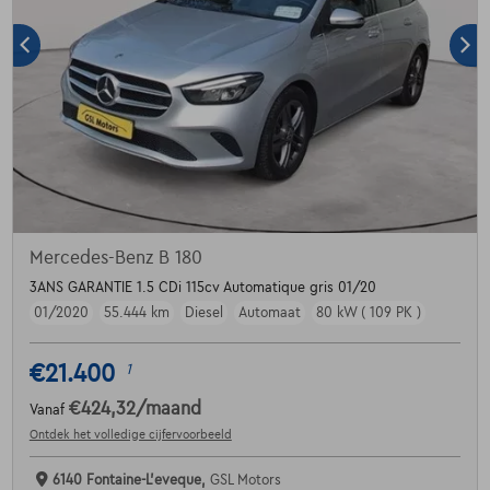
Mercedes-Benz B 180
3ANS GARANTIE 1.5 CDi 115cv Automatique gris 01/20
01/2020
55.444 km
Diesel
Automaat
80 kW ( 109 PK )
€21.400
1
€424,32
/maand
Vanaf
Ontdek het volledige cijfervoorbeeld
6140 Fontaine-L'eveque,
GSL Motors