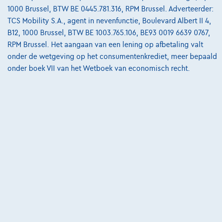
€53.900
1000 Brussel, BTW BE 0445.781.316, RPM Brussel. Adverteerder:
€1.034,28
/maand
met een laatste
Vanaf
TCS Mobility S.A., agent in nevenfunctie, Boulevard Albert II 4,
maandaflossing van
€14.509,28
B12, 1000 Brussel, BTW BE 1003.765.106, BE93 0019 6639 0767,
Ontdek het volledige cijfervoorbeeld
RPM Brussel. Het aangaan van een lening op afbetaling valt
onder de wetgeving op het consumentenkrediet, meer bepaald
3900 Pelt,
Premium Car Company
onder boek VII van het Wetboek van economisch recht.
Vergelijk
Bekijk wagen