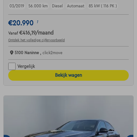
03/2019
56.000 km
Diesel
Automaat
85 kW ( 116 PK )
€20.990
1
€416,19
/maand
Vanaf
Ontdek het volledige cijfervoorbeeld
5100 Naninne ,
click2move
Vergelijk
Bekijk wagen