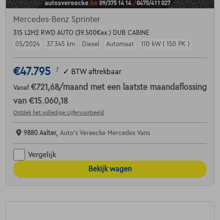
Mercedes-Benz Sprinter
315 L2H2 RWD AUTO (39.500€ex.) DUB CABINE
05/2024
37.345 km
Diesel
Automaat
110 kW ( 150 PK )
€47.795
1
✓
BTW aftrekbaar
€721,68
/maand
met een laatste maandaflossing
Vanaf
van
€15.060,18
Ontdek het volledige cijfervoorbeeld
9880 Aalter,
Auto's Vereecke Mercedes Vans
Vergelijk
Bekijk wagen