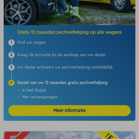
Gratis 12 maanden pechverhelping op alle wagens
1
Vind uw wagen
2
Vraag de activatie bij de aankoop aan uw dealer
3
Uw dealer activeert uw pechverhelping onmiddellijk
✓
Geniet van uw 12 maanden gratis pechverhelping
✓
In heel België
✓
Met vervangwagen
Meer informatie