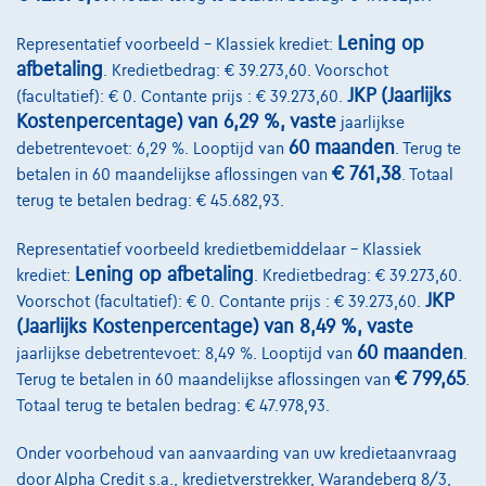
Lening op
Representatief voorbeeld – Klassiek krediet:
afbetaling
. Kredietbedrag: € 39.273,60. Voorschot
JKP (Jaarlijks
(facultatief): € 0. Contante prijs : € 39.273,60.
Kostenpercentage) van 6,29 %, vaste
jaarlijkse
60 maanden
debetrentevoet: 6,29 %. Looptijd van
. Terug te
€ 761,38
betalen in 60 maandelijkse aflossingen van
. Totaal
terug te betalen bedrag: € 45.682,93.
Representatief voorbeeld kredietbemiddelaar – Klassiek
Lening op afbetaling
krediet:
. Kredietbedrag: € 39.273,60.
JKP
Voorschot (facultatief): € 0. Contante prijs : € 39.273,60.
(Jaarlijks Kostenpercentage) van 8,49 %, vaste
60 maanden
jaarlijkse debetrentevoet: 8,49 %. Looptijd van
.
Mercedes-Benz GLC 220
€ 799,65
Terug te betalen in 60 maandelijkse aflossingen van
.
GLC 220 d 4Matic 9G-TRONIC AMG Line Advanced
Totaal terug te betalen bedrag: € 47.978,93.
01/2023
34.000 km
Diesel
Automaat
145 kW ( 197 PK )
Onder voorbehoud van aanvaarding van uw kredietaanvraag
door Alpha Credit s.a., kredietverstrekker, Warandeberg 8/3,
1