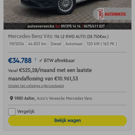
Mercedes-Benz Vito
116 L2 RWD AUTO (28.750€ex.)
09/2024
44.833 km
Diesel
Automaat
120 kW ( 163 PK )
€34.788
1
✓
BTW aftrekbaar
€525,28
/maand
met een laatste
Vanaf
maandaflossing van
€10.961,53
Ontdek het volledige cijfervoorbeeld
9880 Aalter,
Auto's Vereecke Mercedes Vans
Vergelijk
Bekijk wagen