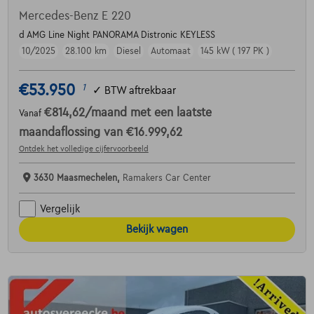
Mercedes-Benz E 220
d AMG Line Night PANORAMA Distronic KEYLESS
10/2025
28.100 km
Diesel
Automaat
145 kW ( 197 PK )
€53.950
1
✓
BTW aftrekbaar
€814,62
/maand
met een laatste
Vanaf
maandaflossing van
€16.999,62
Ontdek het volledige cijfervoorbeeld
3630 Maasmechelen,
Ramakers Car Center
Vergelijk
Bekijk wagen