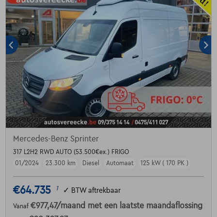
Mercedes-Benz Sprinter
317 L2H2 RWD AUTO (53.500€ex.) FRIGO
01/2024
23.300 km
Diesel
Automaat
125 kW ( 170 PK )
€64.735
1
✓
BTW aftrekbaar
€977,47
/maand
met een laatste maandaflossing
Vanaf