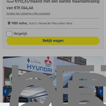
€912,61
/maand
met een laatste maandaflossing
Vanaf
van
€19.044,46
Ontdek het volledige cijfervoorbeeld
9880 Aalter,
Auto's Vereecke Mercedes Vans
Vergelijk
Bekijk wagen