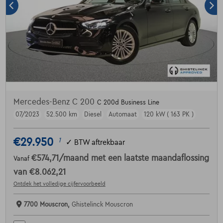
Mercedes-Benz C 200
C 200d Business Line
07/2023
52.500 km
Diesel
Automaat
120 kW ( 163 PK )
€29.950
1
✓
BTW aftrekbaar
€574,71
/maand
met een laatste maandaflossing
Vanaf
van
€8.062,21
Ontdek het volledige cijfervoorbeeld
7700 Mouscron,
Ghistelinck Mouscron