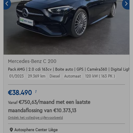
Mercedes-Benz C 200
Pack AMG | 2.0 cdi 163cv | Boite auto | GPS | Caméra360 | Digital Light 
01/2023
29.369 km
Diesel
Automaat
120 kW ( 163 PK )
€38.490
1
€750,63
/maand
met een laatste
Vanaf
maandaflossing van
€10.373,13
Ontdek het volledige cijfervoorbeeld
Autosphere Center Liège