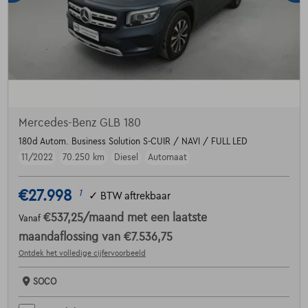
Mercedes-Benz GLB 180
180d Autom. Business Solution S-CUIR / NAVI / FULL LED
11/2022
70.250 km
Diesel
Automaat
€27.998
1
✓
BTW aftrekbaar
€537,25
/maand
met een laatste
Vanaf
maandaflossing van
€7.536,75
Ontdek het volledige cijfervoorbeeld
SOCO