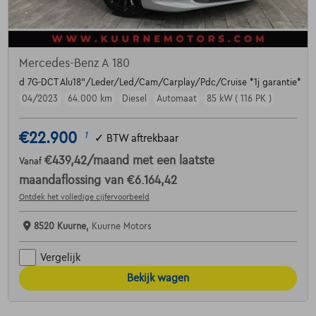
Mercedes-Benz A 180
d 7G-DCT Alu18"/Leder/Led/Cam/Carplay/Pdc/Cruise *1j garantie*
04/2023
64.000 km
Diesel
Automaat
85 kW ( 116 PK )
€22.900
1
✓
BTW aftrekbaar
€439,42
/maand
met een laatste
Vanaf
maandaflossing van
€6.164,42
Ontdek het volledige cijfervoorbeeld
8520 Kuurne,
Kuurne Motors
Vergelijk
Bekijk wagen