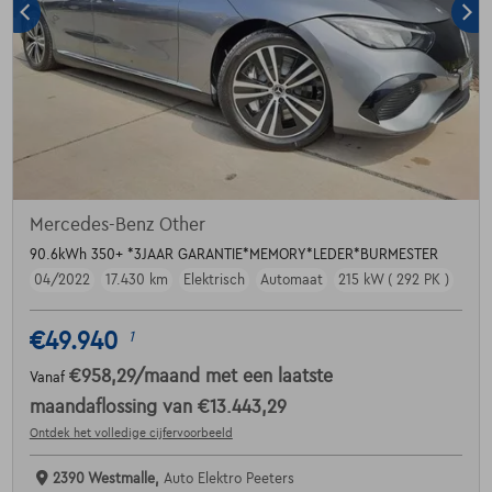
Mercedes-Benz Other
90.6kWh 350+ *3JAAR GARANTIE*MEMORY*LEDER*BURMESTER
04/2022
17.430 km
Elektrisch
Automaat
215 kW ( 292 PK )
€49.940
1
€958,29
/maand
met een laatste
Vanaf
maandaflossing van
€13.443,29
Ontdek het volledige cijfervoorbeeld
2390 Westmalle,
Auto Elektro Peeters