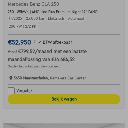
Mercedes-Benz CLA 250
250+ 85kWh | AMG Line Plus Premium Night 19" PANO
11/2025
23.000 km
Elektrisch
Automaat
200 kW ( 272 PK )
€52.950
1
✓
BTW aftrekbaar
€799,52
/maand
met een laatste
Vanaf
maandaflossing van
€16.684,52
Ontdek het volledige cijfervoorbeeld
3630 Maasmechelen,
Ramakers Car Center
Vergelijk
Bekijk wagen