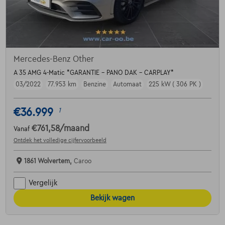
Mercedes-Benz Other
A 35 AMG 4-Matic *GARANTIE - PANO DAK - CARPLAY*
03/2022
77.953 km
Benzine
Automaat
225 kW ( 306 PK )
€36.999
1
€761,58
/maand
Vanaf
Ontdek het volledige cijfervoorbeeld
1861 Wolvertem,
Caroo
Vergelijk
Bekijk wagen