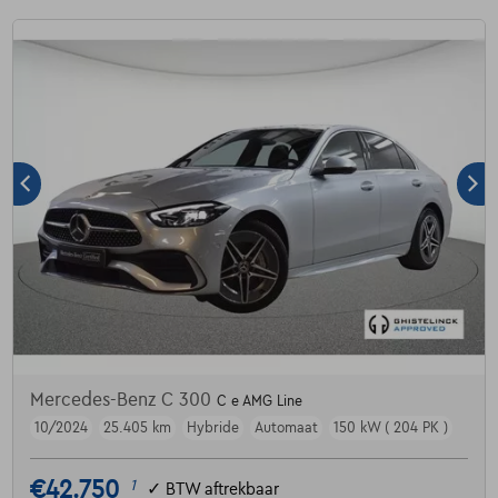
Mercedes-Benz C 300
C e AMG Line
10/2024
25.405 km
Hybride
Automaat
150 kW ( 204 PK )
€42.750
1
✓
BTW aftrekbaar