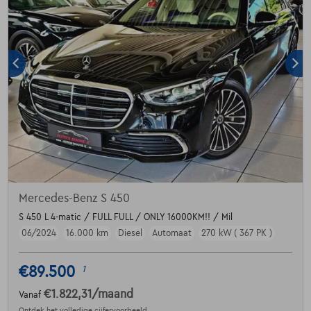
Mercedes-Benz S 450
S 450 L 4-matic / FULL FULL / ONLY 16000KM!! / Mil
06/2024
16.000 km
Diesel
Automaat
270 kW ( 367 PK )
€89.500
1
€1.822,31
/maand
Vanaf
Ontdek het volledige cijfervoorbeeld