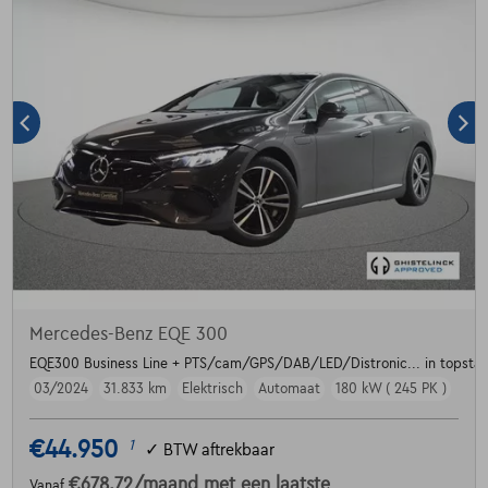
Mercedes-Benz EQE 300
EQE300 Business Line + PTS/cam/GPS/DAB/LED/Distronic... in topstaa
03/2024
31.833 km
Elektrisch
Automaat
180 kW ( 245 PK )
€44.950
1
✓
BTW aftrekbaar
€678,72
/maand
met een laatste
Vanaf