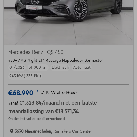
Mercedes-Benz EQS 450
450+ AMG Night 21" Massage Nappaleder Burmester
01/2023
31.000 km
Elektrisch
Automaat
245 kW ( 333 PK )
€68.990
1
✓
BTW aftrekbaar
€1.323,84
/maand
met een laatste
Vanaf
maandaflossing van
€18.571,34
Ontdek het volledige cijfervoorbeeld
3630 Maasmechelen,
Ramakers Car Center