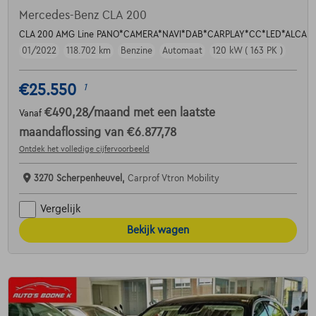
Mercedes-Benz CLA 200
CLA 200 AMG Line PANO*CAMERA*NAVI*DAB*CARPLAY*CC*LED*ALCAN
01/2022
118.702 km
Benzine
Automaat
120 kW ( 163 PK )
€25.550
1
€490,28
/maand
met een laatste
Vanaf
maandaflossing van
€6.877,78
Ontdek het volledige cijfervoorbeeld
3270 Scherpenheuvel,
Carprof Vtron Mobility
Vergelijk
Bekijk wagen