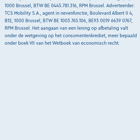
1000 Brussel, BTW BE 0445.781.316, RPM Brussel. Adverteerder:
TCS Mobility S.A., agent in nevenfunctie, Boulevard Albert II 4,
B12, 1000 Brussel, BTW BE 1003.765.106, BE93 0019 6639 0767,
Mercedes-Benz A
RPM Brussel. Het aangaan van een lening op afbetaling valt
250 PLUG-IN HYBRID AUTOMAAT+OPEN DAK-60000KM!!!!
onder de wetgeving op het consumentenkrediet, meer bepaald
08/2022
60.150 km
Hybride
Automaat
160 kW ( 218 PK )
onder boek VII van het Wetboek van economisch recht.
€27.852
1
✓
BTW aftrekbaar
€534,45
/maand
met een laatste
Vanaf
maandaflossing van
€7.497,45
Ontdek het volledige cijfervoorbeeld
3190 Boortmeerbeek,
Garage Vanderborght Boortmeerbeek
Vergelijk
Bekijk wagen