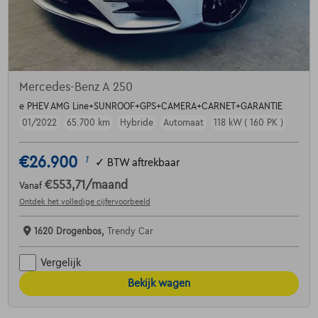
Mercedes-Benz A 250
e PHEV AMG Line+SUNROOF+GPS+CAMERA+CARNET+GARANTIE
01/2022
65.700 km
Hybride
Automaat
118 kW ( 160 PK )
€26.900
1
✓
BTW aftrekbaar
€553,71
/maand
Vanaf
Ontdek het volledige cijfervoorbeeld
1620 Drogenbos,
Trendy Car
Vergelijk
Bekijk wagen