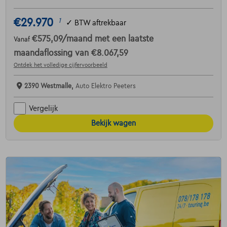
€29.970
1
✓
BTW aftrekbaar
€575,09
/maand
met een laatste
Vanaf
maandaflossing van
€8.067,59
Ontdek het volledige cijfervoorbeeld
2390 Westmalle,
Auto Elektro Peeters
Vergelijk
Bekijk wagen