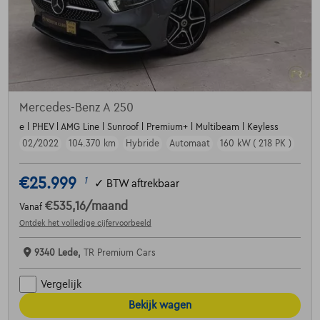
Mercedes-Benz A 250
e l PHEV l AMG Line l Sunroof l Premium+ l Multibeam l Keyless
02/2022
104.370 km
Hybride
Automaat
160 kW ( 218 PK )
€25.999
1
✓
BTW aftrekbaar
€535,16
/maand
Vanaf
Ontdek het volledige cijfervoorbeeld
9340 Lede,
TR Premium Cars
Vergelijk
Bekijk wagen