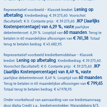
Ontdek het volledige cijfervoorbeeld
Lening op
Representatief voorbeeld – Klassiek krediet:
2390 Westmalle,
Auto Elektro Peeters
afbetaling
. Kredietbedrag: € 39.273,60. Voorschot
Vergelijk
JKP (Jaarlijks
(facultatief): € 0. Contante prijs : € 39.273,60.
Kostenpercentage) van 6,29 %, vaste
jaarlijkse
Bekijk wagen
60 maanden
debetrentevoet: 6,29 %. Looptijd van
. Terug te
€ 761,38
betalen in 60 maandelijkse aflossingen van
. Totaal
terug te betalen bedrag: € 45.682,93.
Representatief voorbeeld kredietbemiddelaar – Klassiek
Lening op afbetaling
krediet:
. Kredietbedrag: € 39.273,60.
JKP
Voorschot (facultatief): € 0. Contante prijs : € 39.273,60.
(Jaarlijks Kostenpercentage) van 8,49 %, vaste
60 maanden
jaarlijkse debetrentevoet: 8,49 %. Looptijd van
.
€ 799,65
Terug te betalen in 60 maandelijkse aflossingen van
.
Totaal terug te betalen bedrag: € 47.978,93.
Onder voorbehoud van aanvaarding van uw kredietaanvraag
door Alpha Credit s.a., kredietverstrekker, Warandeberg 8/3,