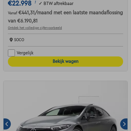
€22.998
1
✓
BTW aftrekbaar
€441,31
/maand
met een laatste maandaflossing
Vanaf
van
€6.190,81
Ontdek het volledige cijfervoorbeeld
SOCO
Vergelijk
Bekijk wagen