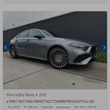
Mercedes-Benz A 250
e PHEV *AUT.*AMG PAKKET*ACC*CAMERA*KEYLESS*FULL LED
04/2023
72.386 km
Hybride
Automaat
160 kW ( 218 PK )