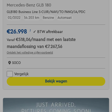
Mercedes-Benz GLB 180
GLB180 Business Line S-CUIR/NAVI/TO PANO/JA/PDC
02/2022
54.203 km
Benzine
Automaat
€26.998
1
✓
BTW aftrekbaar
€518,06
/maand
met een laatste
Vanaf
maandaflossing van
€7.267,56
Ontdek het volledige cijfervoorbeeld
SOCO
Vergelijk
Bekijk wagen