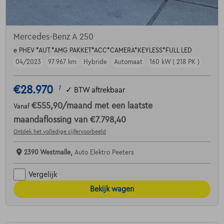
Mercedes-Benz A 250
e PHEV *AUT.*AMG PAKKET*ACC*CAMERA*KEYLESS*FULL LED
04/2023
97.967 km
Hybride
Automaat
160 kW ( 218 PK )
€28.970
1
✓
BTW aftrekbaar
€555,90
/maand
met een laatste
Vanaf
maandaflossing van
€7.798,40
Ontdek het volledige cijfervoorbeeld
2390 Westmalle,
Auto Elektro Peeters
Vergelijk
Bekijk wagen