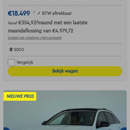
€18.499
1
✓
BTW aftrekbaar
€354,97
/maand
met een laatste
Vanaf
maandaflossing van
€4.979,72
Ontdek het volledige cijfervoorbeeld
SOCO
Vergelijk
Bekijk wagen
NIEUWE PRIJS