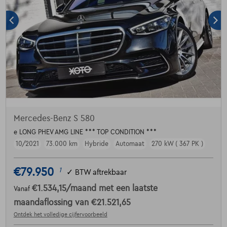
Mercedes-Benz S 580
e LONG PHEV AMG LINE *** TOP CONDITION ***
10/2021
73.000 km
Hybride
Automaat
270 kW ( 367 PK )
€79.950
1
✓
BTW aftrekbaar
€1.534,15
/maand
met een laatste
Vanaf
maandaflossing van
€21.521,65
Ontdek het volledige cijfervoorbeeld