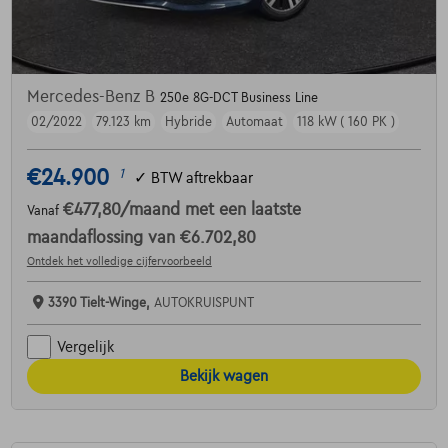
Mercedes-Benz B
250e 8G-DCT Business Line
02/2022
79.123 km
Hybride
Automaat
118 kW ( 160 PK )
€24.900
1
✓
BTW aftrekbaar
€477,80
/maand
met een laatste
Vanaf
maandaflossing van
€6.702,80
Ontdek het volledige cijfervoorbeeld
3390 Tielt-Winge,
AUTOKRUISPUNT
Vergelijk
Bekijk wagen