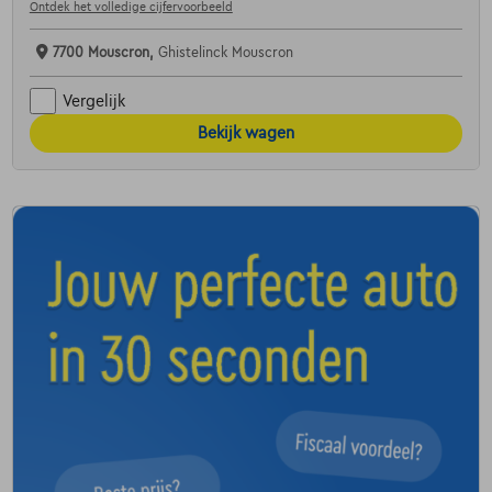
Ontdek het volledige cijfervoorbeeld
7700 Mouscron,
Ghistelinck Mouscron
Vergelijk
Bekijk wagen