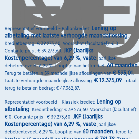
O
GE
Lening op
Representatief voorbeeld – Ballonkrediet:
afbetaling met laatste verhoogde maandaflossing
.
Kredietbedrag: € 39.273,60. Voorschot (facultatief): € 0.
JKP (Jaarlijks
Contante prijs : € 39.273,60.
Kostenpercentage) van 6,29 %, vaste
jaarlijkse
60 maanden
debetrentevoet: 6,29 %. Looptijd van het krediet:
.
€ 593,01
Terug te betalen in 59 maandelijkse aflossingen van
.
€ 12.375,09
Laatste verhoogde maandelijkse aflossing:
. Totaal
terug te betalen bedrag: € 47.362,87.
Lening op
Representatief voorbeeld – Klassiek krediet:
afbetaling
. Kredietbedrag: € 39.273,60. Voorschot (facultatief):
JKP (Jaarlijks
€ 0. Contante prijs : € 39.273,60.
Mercedes-Benz C 200
Kostenpercentage) van 6,29 %, vaste
jaarlijkse
C 200 MHE Benzine Aut-AMG Pack-Nav-HLeder-Pano-Led-360c-Keyless-G
60 maanden
debetrentevoet: 6,29 %. Looptijd van
. Terug te
10/2021
76.359 km
Hybride
Automaat
135 kW ( 184 PK )