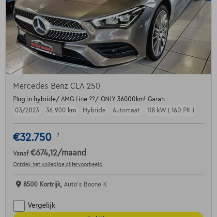
Mercedes-Benz CLA 250
Plug in hybride/ AMG Line ??/ ONLY 36000km! Garan
03/2023
36.900 km
Hybride
Automaat
118 kW ( 160 PK )
€32.750
1
€674,12
/maand
Vanaf
Ontdek het volledige cijfervoorbeeld
8500 Kortrijk,
Auto's Boone K
Vergelijk