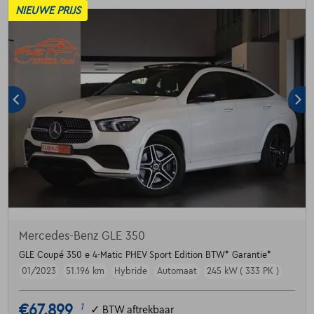
NIEUWE PRIJS
Mercedes-Benz GLE 350
GLE Coupé 350 e 4-Matic PHEV Sport Edition BTW* Garantie*
01/2023
51.196 km
Hybride
Automaat
245 kW ( 333 PK )
€67.899
1
✓
BTW aftrekbaar