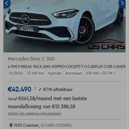
Mercedes-Benz C 300
e PHEV BREAK PACK AMG-1ERPRO-COCKPIT-T.O-CARPLAY-CUIR-CAMERA
01/2024
57.499 km
Hybride
Automaat
230 kW ( 313 PK )
€42.490
1
✓
BTW aftrekbaar
€641,58
/maand
met een laatste
Vanaf
maandaflossing van
€13.388,58
Ontdek het volledige cijfervoorbeeld
7033 Cuesmes,
JS CARS CUESMES