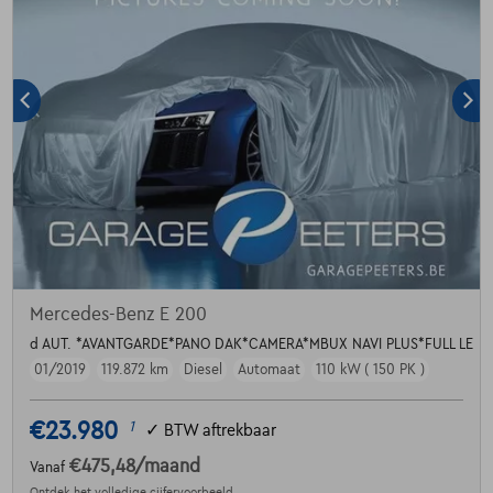
Mercedes-Benz E 200
d AUT. *AVANTGARDE*PANO DAK*CAMERA*MBUX NAVI PLUS*FULL LE
01/2019
119.872 km
Diesel
Automaat
110 kW ( 150 PK )
€23.980
1
✓
BTW aftrekbaar
€475,48
/maand
Vanaf
Ontdek het volledige cijfervoorbeeld