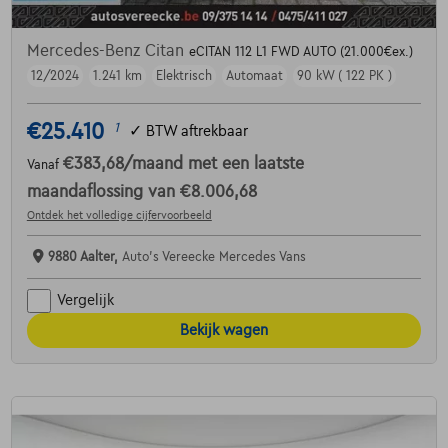
Mercedes-Benz Citan
eCITAN 112 L1 FWD AUTO (21.000€ex.)
12/2024
1.241 km
Elektrisch
Automaat
90 kW ( 122 PK )
€25.410
1
✓
BTW aftrekbaar
€383,68
/maand
met een laatste
Vanaf
maandaflossing van
€8.006,68
Ontdek het volledige cijfervoorbeeld
9880 Aalter,
Auto's Vereecke Mercedes Vans
Vergelijk
Bekijk wagen