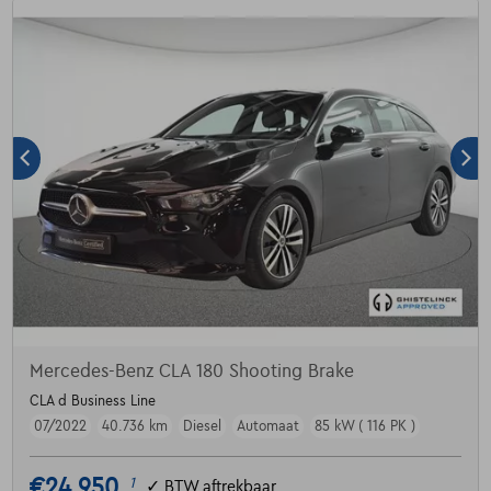
Mercedes-Benz CLA 180 Shooting Brake
CLA d Business Line
07/2022
40.736 km
Diesel
Automaat
85 kW ( 116 PK )
€24.950
1
✓
BTW aftrekbaar