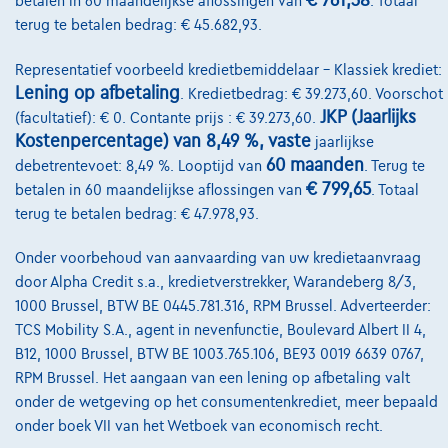
€ 761,38
betalen in 60 maandelijkse aflossingen van
. Totaal
terug te betalen bedrag: € 45.682,93.
€28.499
1
Representatief voorbeeld kredietbemiddelaar – Klassiek krediet:
€546,86
/maand
met een laatste
Vanaf
Lening op afbetaling
. Kredietbedrag: € 39.273,60. Voorschot
maandaflossing van
€7.671,61
JKP (Jaarlijks
(facultatief): € 0. Contante prijs : € 39.273,60.
Ontdek het volledige cijfervoorbeeld
Kostenpercentage) van 8,49 %, vaste
jaarlijkse
60 maanden
debetrentevoet: 8,49 %. Looptijd van
. Terug te
3600 Genk,
GMA Cars
€ 799,65
betalen in 60 maandelijkse aflossingen van
. Totaal
terug te betalen bedrag: € 47.978,93.
Vergelijk
Bekijk wagen
Onder voorbehoud van aanvaarding van uw kredietaanvraag
door Alpha Credit s.a., kredietverstrekker, Warandeberg 8/3,
1000 Brussel, BTW BE 0445.781.316, RPM Brussel. Adverteerder:
TCS Mobility S.A., agent in nevenfunctie, Boulevard Albert II 4,
NIEUWE PRIJS
B12, 1000 Brussel, BTW BE 1003.765.106, BE93 0019 6639 0767,
RPM Brussel. Het aangaan van een lening op afbetaling valt
onder de wetgeving op het consumentenkrediet, meer bepaald
onder boek VII van het Wetboek van economisch recht.