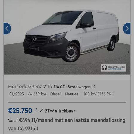
Mercedes-Benz Vito
114 CDI Bestelwagen L2
01/2023
64.639 km
Diesel
Manueel
100 kW ( 136 PK )
€25.750
1
✓
BTW aftrekbaar
€494,11
/maand
met een laatste maandaflossing
Vanaf
van
€6.931,61