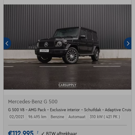
Mercedes-Benz G 500
G 500 V8 - AMG Pack - Exclusive interior - Schuifdak - Adaptive Cruise
02/2021
96.495 km
Benzine
Automaat
310 kW ( 421 PK )
€112.995
1
✓
BTW aftrekbaar