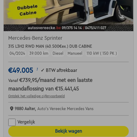
Mercedes-Benz Sprinter
315 L3H2 RWD MAN (40.500€ex.) DUB CABINE
04/2024
39.000 km
Diesel
Manueel
110 kW ( 150 PK )
€49.005
1
✓
BTW aftrekbaar
€739,95
/maand
met een laatste
Vanaf
maandaflossing van
€15.441,45
Ontdek het volledige cijfervoorbeeld
9880 Aalter,
Auto's Vereecke Mercedes Vans
Vergelijk
Bekijk wagen