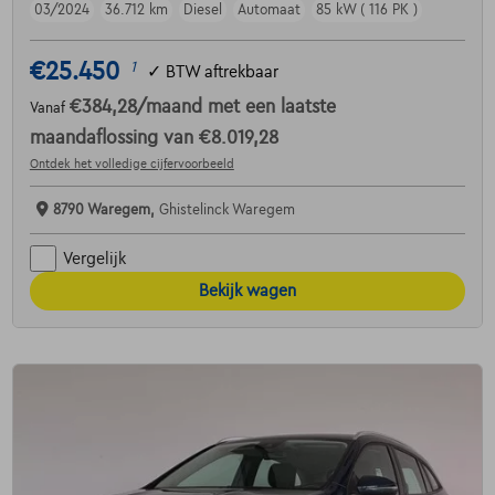
03/2024
36.712 km
Diesel
Automaat
85 kW ( 116 PK )
€25.450
1
✓
BTW aftrekbaar
€384,28
/maand
met een laatste
Vanaf
maandaflossing van
€8.019,28
Ontdek het volledige cijfervoorbeeld
8790 Waregem,
Ghistelinck Waregem
Vergelijk
Bekijk wagen