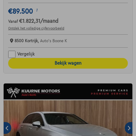
€89.500
1
€1.822,31
/maand
Vanaf
Ontdek het volledige cijfervoorbeeld
8500 Kortrijk,
Auto's Boone K
Vergelijk
Bekijk wagen