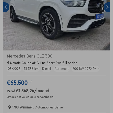
Mercedes-Benz GLE 300
d 4-Matic Coupe AMG Line Sport Plus full option
05/2023
31.356 km
Diesel
Automaat
200 kW ( 272 PK )
€65.500
1
€1.348,24
/maand
Vanaf
Ontdek het volledige cijfervoorbeeld
1780 Wemmel ,
Automobiles Daniel