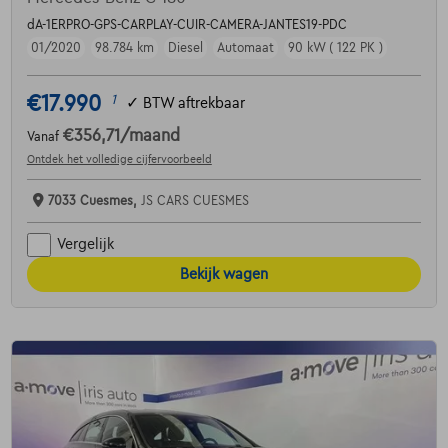
dA-1ERPRO-GPS-CARPLAY-CUIR-CAMERA-JANTES19-PDC
01/2020
98.784 km
Diesel
Automaat
90 kW ( 122 PK )
€17.990
1
✓
BTW aftrekbaar
€356,71
/maand
Vanaf
Ontdek het volledige cijfervoorbeeld
7033 Cuesmes,
JS CARS CUESMES
Vergelijk
Bekijk wagen