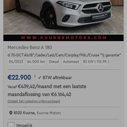
Mercedes-Benz A 180
d 7G-DCT Alu18"/Leder/Led/Cam/Carplay/Pdc/Cruise *1j garantie*
04/2023
64.000 km
Diesel
Automaat
85 kW ( 116 PK )
€22.900
1
✓
BTW aftrekbaar
€439,42
/maand
met een laatste
Vanaf
maandaflossing van
€6.164,42
Ontdek het volledige cijfervoorbeeld
8520 Kuurne,
Kuurne Motors
Vergelijk