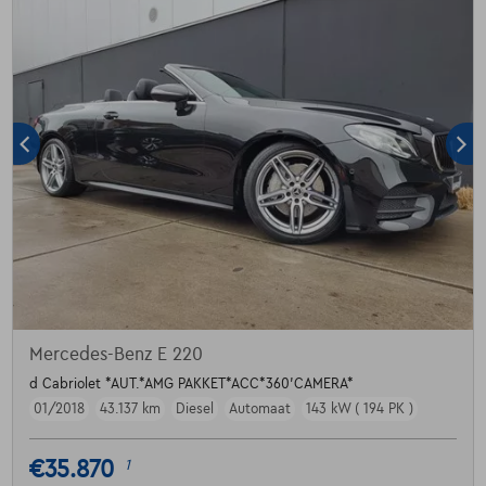
Mercedes-Benz E 220
d Cabriolet *AUT.*AMG PAKKET*ACC*360'CAMERA*
01/2018
43.137 km
Diesel
Automaat
143 kW ( 194 PK )
€35.870
1