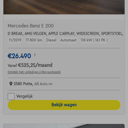
Mercedes-Benz E 200
D BREAK, AMG VELGEN, APPLE CARPLAY, WIDESCREEN, SPORTSTOEL, 
11/2019
77.800 km
Diesel
Automaat
118 kW ( 161 PK )
€26.490
1
€525,25
/maand
Vanaf
Ontdek het volledige cijfervoorbeeld
2580 Putte,
AB Auto nv
Vergelijk
Bekijk wagen