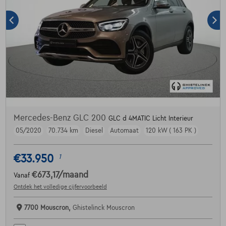
Mercedes-Benz GLC 200
GLC d 4MATIC Licht Interieur
05/2020
70.734 km
Diesel
Automaat
120 kW ( 163 PK )
€33.950
1
€673,17
/maand
Vanaf
Ontdek het volledige cijfervoorbeeld
7700 Mouscron,
Ghistelinck Mouscron