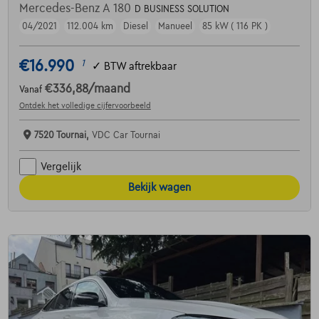
Mercedes-Benz A 180
D BUSINESS SOLUTION
04/2021
112.004 km
Diesel
Manueel
85 kW ( 116 PK )
€16.990
1
✓
BTW aftrekbaar
€336,88
/maand
Vanaf
Ontdek het volledige cijfervoorbeeld
7520 Tournai,
VDC Car Tournai
Vergelijk
Bekijk wagen