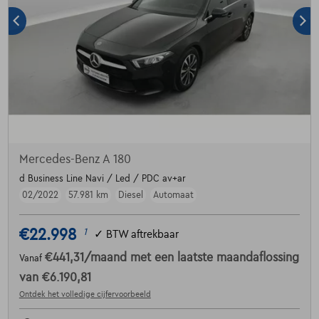
Mercedes-Benz A 180
d Business Line Navi / Led / PDC av+ar
02/2022
57.981 km
Diesel
Automaat
€22.998
1
✓
BTW aftrekbaar
€441,31
/maand
met een laatste maandaflossing
Vanaf
van
€6.190,81
Ontdek het volledige cijfervoorbeeld