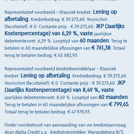
Lening op
Representatief voorbeeld – Klassiek krediet:
afbetaling
. Kredietbedrag: € 39.273,60. Voorschot
JKP (Jaarlijks
(facultatief): € 0. Contante prijs : € 39.273,60.
Kostenpercentage) van 6,29 %, vaste
jaarlijkse
60 maanden
debetrentevoet: 6,29 %. Looptijd van
. Terug te
€ 761,38
betalen in 60 maandelijkse aflossingen van
. Totaal
terug te betalen bedrag: € 45.682,93.
Representatief voorbeeld kredietbemiddelaar – Klassiek
Mercedes-Benz Sprinter
Lening op afbetaling
krediet:
. Kredietbedrag: € 39.273,60.
JKP
Voorschot (facultatief): € 0. Contante prijs : € 39.273,60.
319 CDI 4X4 *AUT.*H2L2*STANDVERWARMING*CAMERA*
(Jaarlijks Kostenpercentage) van 8,49 %, vaste
03/2023
36.538 km
Diesel
Automaat
140 kW ( 190 PK )
60 maanden
jaarlijkse debetrentevoet: 8,49 %. Looptijd van
.
€ 799,65
Terug te betalen in 60 maandelijkse aflossingen van
.
€68.780
1
✓
BTW aftrekbaar
Totaal terug te betalen bedrag: € 47.978,93.
€1.319,81
/maand
met een laatste
Vanaf
maandaflossing van
€18.514,81
Onder voorbehoud van aanvaarding van uw kredietaanvraag
door Alpha Credit s.a., kredietverstrekker, Warandeberg 8/3,
Ontdek het volledige cijfervoorbeeld