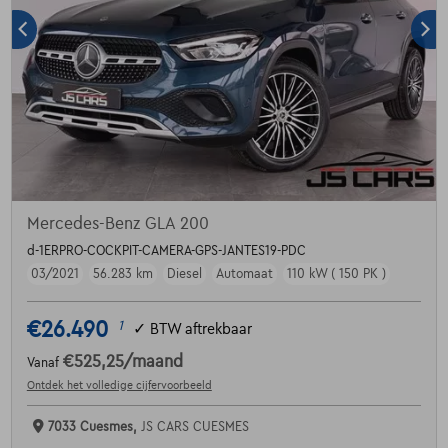
Mercedes-Benz GLA 200
d-1ERPRO-COCKPIT-CAMERA-GPS-JANTES19-PDC
03/2021
56.283 km
Diesel
Automaat
110 kW ( 150 PK )
€26.490
1
✓
BTW aftrekbaar
€525,25
/maand
Vanaf
Ontdek het volledige cijfervoorbeeld
7033 Cuesmes,
JS CARS CUESMES