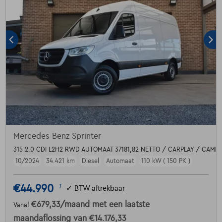
Mercedes-Benz Sprinter
315 2.0 CDI L2H2 RWD AUTOMAAT 37181,82 NETTO / CARPLAY / CAME
10/2024
34.421 km
Diesel
Automaat
110 kW ( 150 PK )
€44.990
1
✓
BTW aftrekbaar
€679,33
/maand
met een laatste
Vanaf
maandaflossing van
€14.176,33