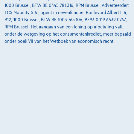
1000 Brussel, BTW BE 0445.781.316, RPM Brussel. Adverteerder:
2390 Westmalle,
Auto Elektro Peeters
TCS Mobility S.A., agent in nevenfunctie, Boulevard Albert II 4,
B12, 1000 Brussel, BTW BE 1003.765.106, BE93 0019 6639 0767,
Vergelijk
RPM Brussel. Het aangaan van een lening op afbetaling valt
Bekijk wagen
onder de wetgeving op het consumentenkrediet, meer bepaald
onder boek VII van het Wetboek van economisch recht.