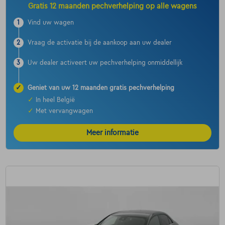
Gratis 12 maanden pechverhelping op alle wagens
1
Vind uw wagen
2
Vraag de activatie bij de aankoop aan uw dealer
3
Uw dealer activeert uw pechverhelping onmiddellijk
✓
Geniet van uw 12 maanden gratis pechverhelping
✓
In heel België
✓
Met vervangwagen
Meer informatie