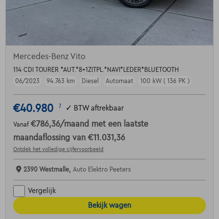
Mercedes-Benz Vito
114 CDI TOURER *AUT.*8+1ZITPL.*NAVI*LEDER*BLUETOOTH
06/2023
94.763 km
Diesel
Automaat
100 kW ( 136 PK )
€40.980
1
✓
BTW aftrekbaar
€786,36
/maand
met een laatste
Vanaf
maandaflossing van
€11.031,36
Ontdek het volledige cijfervoorbeeld
2390 Westmalle,
Auto Elektro Peeters
Vergelijk
Bekijk wagen