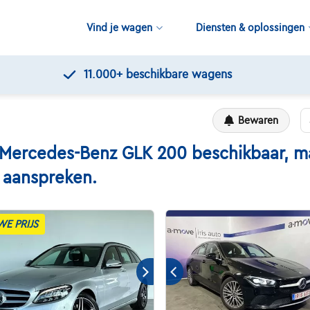
Vind je wagen
Diensten & oplossingen
Kwaliteitscontroles door Touring
Bewaren
rcedes-Benz GLK 200 beschikbaar, maar
n aanspreken.
WE PRIJS