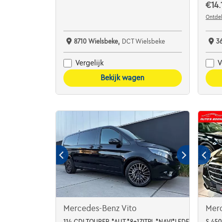
€14.
Ontdek
8710 Wielsbeke,
DCT Wielsbeke
3
Vergelijk
V
Bekijk wagen
Mercedes-Benz Vito
Mer
114 CDI TOURER *AUT.*8+1ZITPL.*NAVI*LEDER*BLUETO
S 450