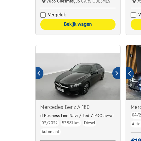
7033 Cuesmes,
JS CARS CUESMES
7
Vergelijk
V
Bekijk wagen
Mercedes-Benz A 180
Mer
04/2
d Business Line Navi / Led / PDC av+ar
02/2022
57.981 km
Diesel
Auto
Automaat