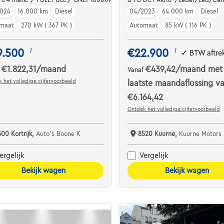
024
16.000 km
Diesel
04/2023
64.000 km
Diesel
maat
270 kW ( 367 PK )
Automaat
85 kW ( 116 PK )
9.500
€22.900
1
1
✓
BTW aftre
€1.822,31
/maand
€439,42
/maand
met
f
Vanaf
 het volledige cijfervoorbeeld
laatste maandaflossing v
€6.164,42
Ontdek het volledige cijfervoorbeeld
500 Kortrijk,
Auto's Boone K
8520 Kuurne,
Kuurne Motors
ergelijk
Vergelijk
Bekijk wagen
Bekijk wagen