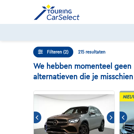
Skip
to
content
Filteren (2)
215
resultaten
We hebben momenteel geen Me
alternatieven die je misschie
NIEU