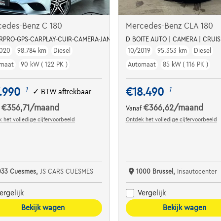
cedes-Benz C 180
Mercedes-Benz CLA 180
ERPRO-GPS-CARPLAY-CUIR-CAMERA-JANTES19-PDC
D BOITE AUTO | CAMERA | CRUISE
020
98.784 km
Diesel
10/2019
95.353 km
Diesel
maat
90 kW ( 122 PK )
Automaat
85 kW ( 116 PK )
.990
€18.490
1
1
✓
BTW aftrekbaar
€356,71
/maand
€366,62
/maand
f
Vanaf
 het volledige cijfervoorbeeld
Ontdek het volledige cijfervoorbeeld
033 Cuesmes,
JS CARS CUESMES
1000 Brussel,
Irisautocenter
ergelijk
Vergelijk
Bekijk wagen
Bekijk wagen