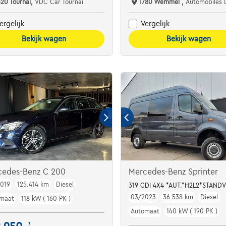
520 Tournai,
VDC Car Tournai
1780 Wemmel ,
Automobiles 
ergelijk
Vergelijk
Bekijk wagen
Bekijk wagen
cedes-Benz C 200
Mercedes-Benz Sprinter
019
125.414 km
Diesel
319 CDI 4X4 *AUT.*H2L2*STAN
03/2023
36.538 km
Diesel
maat
118 kW ( 160 PK )
Automaat
140 kW ( 190 PK )
1