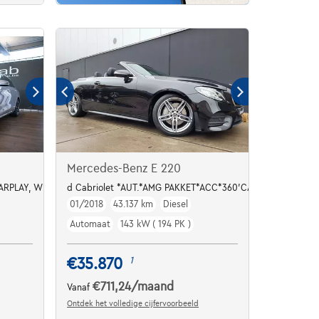
Mercedes-Benz E 220
CARPLAY, WIDESCREEN, SPORTSTOEL, WIDESCREEN
d Cabriolet *AUT.*AMG PAKKET*ACC*360'CAMERA*
01/2018
43.137 km
Diesel
Automaat
143 kW ( 194 PK )
€35.870
1
€711,24
/maand
Vanaf
Ontdek het volledige cijfervoorbeeld