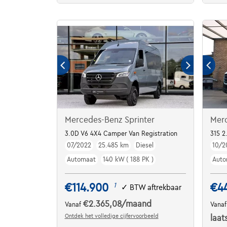
Mercedes-Benz Sprinter
Merc
3.0D V6 4X4 Camper Van Registration
315 
07/2022
25.485 km
Diesel
10/2
Automaat
140 kW ( 188 PK )
Auto
€114.900
€4
1
✓
BTW aftrekbaar
€2.365,08
/maand
Vanaf
Vana
Ontdek het volledige cijfervoorbeeld
laat