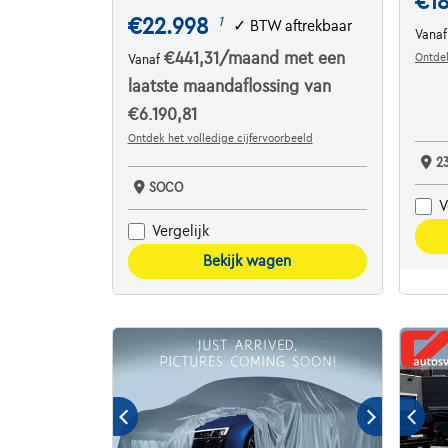
€1
€22.998
1
✓
BTW aftrekbaar
Vana
€441,31
/maand
met een
Ontdek
Vanaf
laatste maandaflossing van
€6.190,81
Ontdek het volledige cijfervoorbeeld
2
SOCO
V
Vergelijk
Bekijk wagen