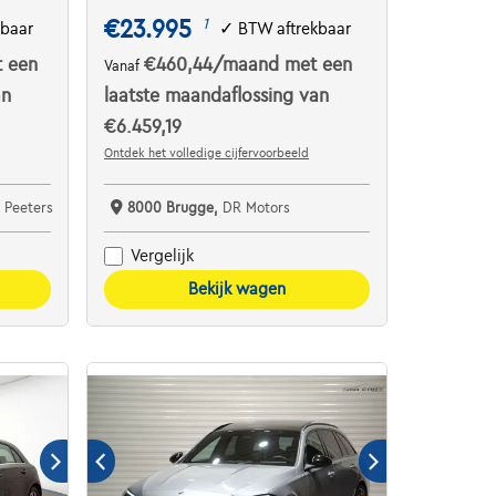
€23.995
1
kbaar
✓
BTW aftrekbaar
 een
€460,44
/maand
met een
Vanaf
an
laatste maandaflossing van
€6.459,19
Ontdek het volledige cijfervoorbeeld
 Peeters
8000 Brugge,
DR Motors
Vergelijk
Bekijk wagen