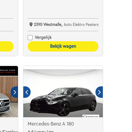
2390 Westmalle,
Auto Elektro Peeters
Vergelijk
Bekijk wagen
Mercedes-Benz A 180
/Carplay/Pdc/Cruise *1j garantie*
A d Luxury Line