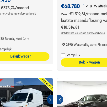
8.950
€68.780
1
✓
BTW aftre
€375,74
/maand
f
€1.319,81
/maand
met
 het volledige cijfervoorbeeld
Vanaf
laatste maandaflossing v
€18.514,81
Ontdek het volledige cijfervoorbeeld
382 Ravels,
Meti Cars
2390 Westmalle,
Auto Elektro
ergelijk
Vergelijk
Bekijk wagen
Bekijk wagen