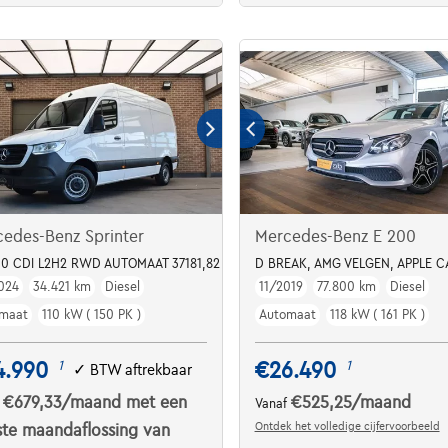
edes-Benz Sprinter
Mercedes-Benz E 200
2.0 CDI L2H2 RWD AUTOMAAT 37181,82 NETTO / CARPLAY / CAMERA / DAB
D BREAK, AMG VELGEN, APPLE 
024
34.421 km
Diesel
11/2019
77.800 km
Diesel
maat
110 kW ( 150 PK )
Automaat
118 kW ( 161 PK )
4.990
€26.490
1
1
✓
BTW aftrekbaar
€679,33
/maand
met een
€525,25
/maand
f
Vanaf
Ontdek het volledige cijfervoorbeeld
ste maandaflossing van