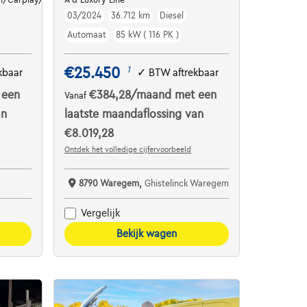
03/2024
36.712 km
Diesel
Automaat
85 kW ( 116 PK )
€25.450
1
kbaar
✓
BTW aftrekbaar
 een
€384,28
/maand
met een
Vanaf
an
laatste maandaflossing van
€8.019,28
Ontdek het volledige cijfervoorbeeld
8790 Waregem,
Ghistelinck Waregem
Vergelijk
Bekijk wagen