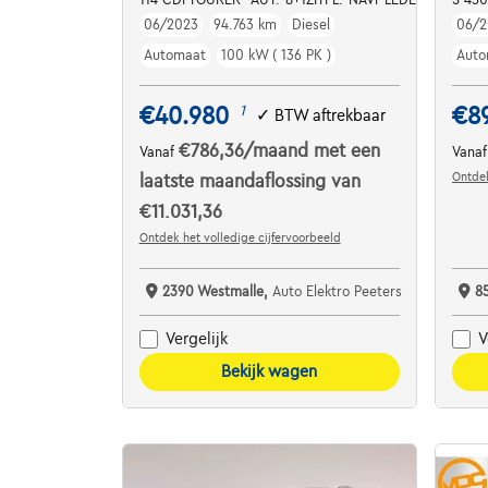
06/2023
94.763 km
Diesel
06/2
Automaat
100 kW ( 136 PK )
Auto
€40.980
€8
1
✓
BTW aftrekbaar
€786,36
/maand
met een
Vanaf
Vana
Ontdek
laatste maandaflossing van
€11.031,36
Ontdek het volledige cijfervoorbeeld
2390 Westmalle,
Auto Elektro Peeters
8
Vergelijk
V
Bekijk wagen