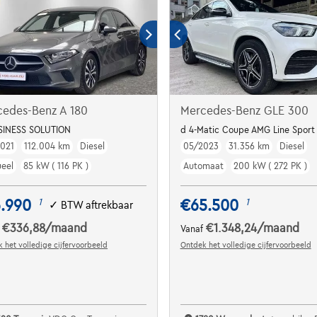
cedes-Benz A 180
Mercedes-Benz GLE 300
SINESS SOLUTION
d 4-Matic Coupe AMG Line Sport P
021
112.004 km
Diesel
05/2023
31.356 km
Diesel
eel
85 kW ( 116 PK )
Automaat
200 kW ( 272 PK )
6.990
€65.500
1
1
✓
BTW aftrekbaar
€336,88
/maand
€1.348,24
/maand
f
Vanaf
 het volledige cijfervoorbeeld
Ontdek het volledige cijfervoorbeeld