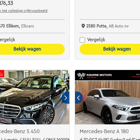
176,33
 het volledige cijfervoorbeeld
670 Ellikom,
Ellicars
2580 Putte,
AB Auto nv
ergelijk
Vergelijk
Bekijk wagen
Bekijk wagen
cedes-Benz S 450
Mercedes-Benz A 180
OTH
 L 4-matic / FULL FULL / ONLY 16000KM!! / Mil
d 7G-DCT Alu18"/Leder/Led/Cam