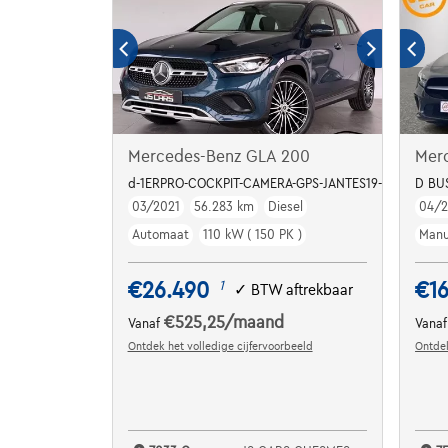
Mercedes-Benz GLA 200
Mer
d-1ERPRO-COCKPIT-CAMERA-GPS-JANTES19-PDC
D BU
03/2021
56.283 km
Diesel
04/2
Automaat
110 kW ( 150 PK )
Manu
€26.490
€1
1
✓
BTW aftrekbaar
€525,25
/maand
Vanaf
Vana
Ontdek het volledige cijfervoorbeeld
Ontdek