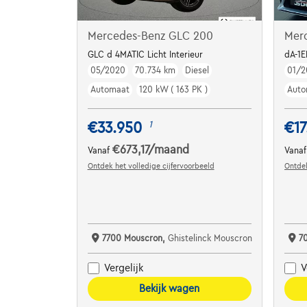
Mercedes-Benz GLC 200
Mer
GLC d 4MATIC Licht Interieur
dA-1
05/2020
70.734 km
Diesel
01/2
Automaat
120 kW ( 163 PK )
Auto
€33.950
€17
1
€673,17
/maand
Vanaf
Vana
Ontdek het volledige cijfervoorbeeld
Ontdek
7700 Mouscron,
Ghistelinck Mouscron
7
Vergelijk
V
Bekijk wagen