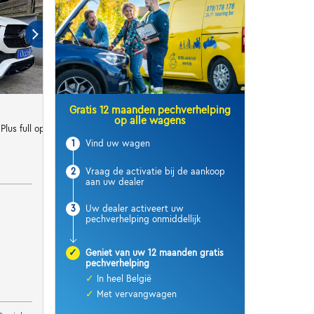
Gratis 12 maanden pechverhelping
op alle wagens
lus full option
1
Vind uw wagen
2
Vraag de activatie bij de aankoop
aan uw dealer
3
Uw dealer activeert uw
pechverhelping onmiddellijk
✓
Geniet van uw 12 maanden gratis
pechverhelping
✓
In heel België
✓
Met vervangwagen