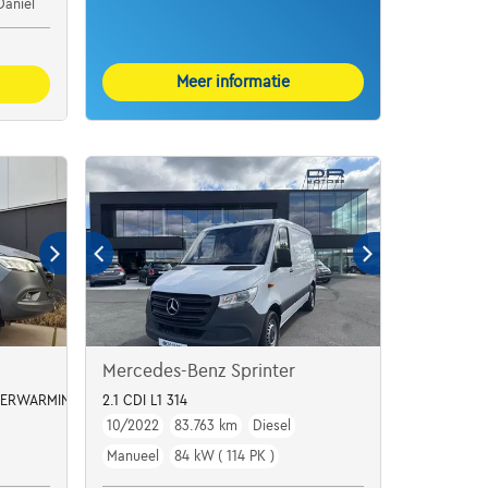
Daniel
Meer informatie
Mercedes-Benz Sprinter
DVERWARMING*CAMERA*
2.1 CDI L1 314
10/2022
83.763 km
Diesel
Manueel
84 kW ( 114 PK )