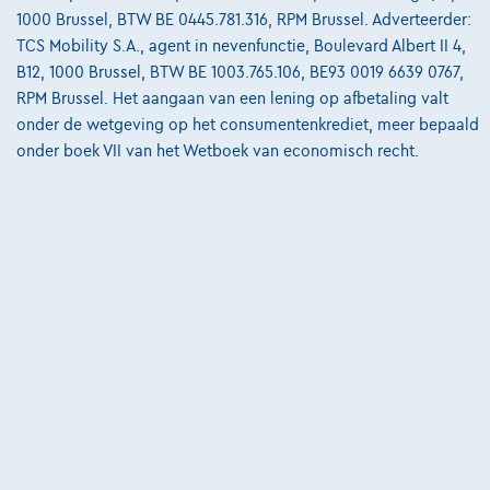
10/2024
17.564 km
Benzine
Automaat
430 kW ( 585 PK )
1000 Brussel, BTW BE 0445.781.316, RPM Brussel. Adverteerder:
TCS Mobility S.A., agent in nevenfunctie, Boulevard Albert II 4,
B12, 1000 Brussel, BTW BE 1003.765.106, BE93 0019 6639 0767,
€209.995
1
✓
BTW aftrekbaar
RPM Brussel. Het aangaan van een lening op afbetaling valt
€3.170,83
/maand
met een laatste
Vanaf
onder de wetgeving op het consumentenkrediet, meer bepaald
maandaflossing van
€66.169,33
onder boek VII van het Wetboek van economisch recht.
Ontdek het volledige cijfervoorbeeld
8830 Hooglede,
Novicar
Vergelijk
Bekijk wagen