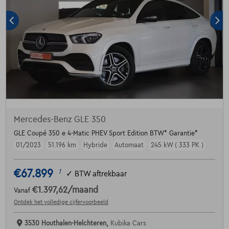
Mercedes-Benz GLE 350
GLE Coupé 350 e 4-Matic PHEV Sport Edition BTW* Garantie*
01/2023
51.196 km
Hybride
Automaat
245 kW ( 333 PK )
€67.899
1
✓
BTW aftrekbaar
€1.397,62
/maand
Vanaf
Ontdek het volledige cijfervoorbeeld
3530 Houthalen-Helchteren,
Kubika Cars