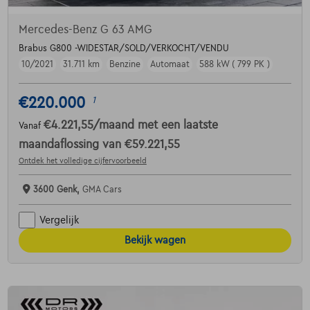
Mercedes-Benz G 63 AMG
Brabus G800 -WIDESTAR/SOLD/VERKOCHT/VENDU
10/2021
31.711 km
Benzine
Automaat
588 kW ( 799 PK )
€220.000
1
€4.221,55
/maand
met een laatste
Vanaf
maandaflossing van
€59.221,55
Ontdek het volledige cijfervoorbeeld
3600 Genk,
GMA Cars
Vergelijk
Bekijk wagen