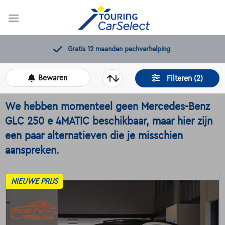
Skip
to
content
Gratis 12 maanden pechverhelping
Bewaren
Filteren (2)
We hebben momenteel geen Mercedes-Benz
GLC 250 e 4MATIC beschikbaar, maar hier zijn
een paar alternatieven die je misschien
aanspreken.
NIEUWE PRIJS