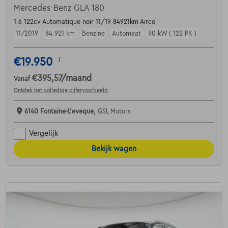
Mercedes-Benz GLA 180
1.6 122cv Automatique noir 11/19 84921km Airco
11/2019
84.921 km
Benzine
Automaat
90 kW ( 122 PK )
€19.950
1
€395,57
/maand
Vanaf
Ontdek het volledige cijfervoorbeeld
6140 Fontaine-L'eveque,
GSL Motors
Vergelijk
Bekijk wagen