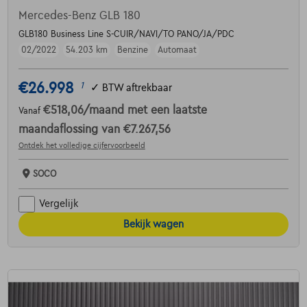
Mercedes-Benz GLB 180
GLB180 Business Line S-CUIR/NAVI/TO PANO/JA/PDC
02/2022
54.203 km
Benzine
Automaat
€26.998
1
✓
BTW aftrekbaar
€518,06
/maand
met een laatste
Vanaf
maandaflossing van
€7.267,56
Ontdek het volledige cijfervoorbeeld
SOCO
Vergelijk
Bekijk wagen