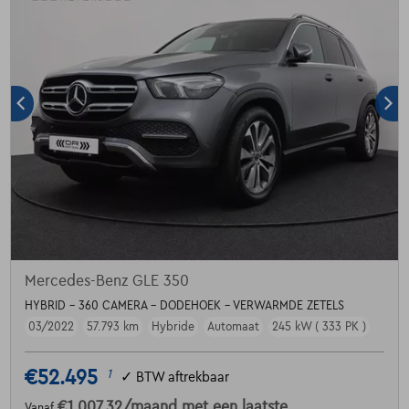
Mercedes-Benz GLE 350
HYBRID - 360 CAMERA - DODEHOEK - VERWARMDE ZETELS
03/2022
57.793 km
Hybride
Automaat
245 kW ( 333 PK )
€52.495
1
✓
BTW aftrekbaar
€1.007,32
/maand
met een laatste
Vanaf