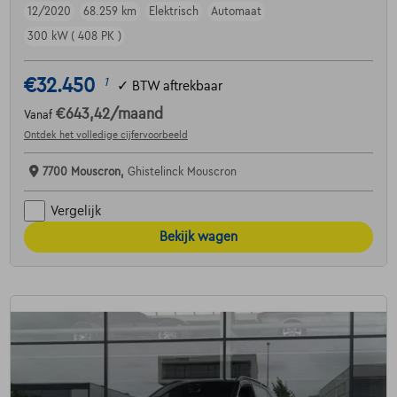
12/2020
68.259 km
Elektrisch
Automaat
300 kW ( 408 PK )
€32.450
1
✓
BTW aftrekbaar
€643,42
/maand
Vanaf
Ontdek het volledige cijfervoorbeeld
7700 Mouscron,
Ghistelinck Mouscron
Vergelijk
Bekijk wagen