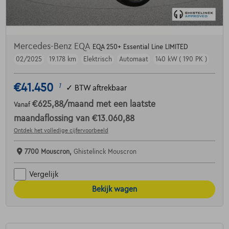
Mercedes-Benz EQA
EQA 250+ Essential Line LIMITED
02/2025
19.178 km
Elektrisch
Automaat
140 kW ( 190 PK )
€41.450
1
✓
BTW aftrekbaar
€625,88
/maand
met een laatste
Vanaf
maandaflossing van
€13.060,88
Ontdek het volledige cijfervoorbeeld
7700 Mouscron,
Ghistelinck Mouscron
Vergelijk
Bekijk wagen