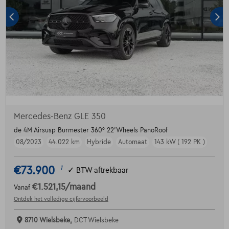
Mercedes-Benz GLE 350
de 4M Airsusp Burmester 360° 22'Wheels PanoRoof
08/2023
44.022 km
Hybride
Automaat
143 kW ( 192 PK )
€73.900
1
✓
BTW aftrekbaar
€1.521,15
/maand
Vanaf
Ontdek het volledige cijfervoorbeeld
8710 Wielsbeke,
DCT Wielsbeke