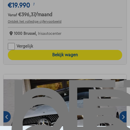
€19.990
1
€396,37
/maand
Vanaf
Ontdek het volledige cijfervoorbeeld
1000 Brussel,
Irisautocenter
Vergelijk
Bekijk wagen