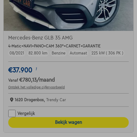
Mercedes-Benz GLB 35 AMG
4-Matic+NAVI+PANO+CAM 360°+CARNET+GARANTIE
08/2021
82.800 km
Benzine
Automaat
225 kW ( 306 PK )
€37.900
1
€780,13
/maand
Vanaf
Ontdek het volledige cijfervoorbeeld
1620 Drogenbos,
Trendy Car
Vergelijk
Bekijk wagen