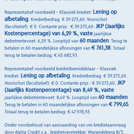
Bekijk wagen
Lening op
Representatief voorbeeld – Klassiek krediet:
afbetaling
. Kredietbedrag: € 39.273,60. Voorschot
JKP (Jaarlijks
(facultatief): € 0. Contante prijs : € 39.273,60.
Kostenpercentage) van 6,29 %, vaste
jaarlijkse
60 maanden
debetrentevoet: 6,29 %. Looptijd van
. Terug te
€ 761,38
betalen in 60 maandelijkse aflossingen van
. Totaal
terug te betalen bedrag: € 45.682,93.
Representatief voorbeeld kredietbemiddelaar – Klassiek
Lening op afbetaling
krediet:
. Kredietbedrag: € 39.273,60.
JKP
Voorschot (facultatief): € 0. Contante prijs : € 39.273,60.
(Jaarlijks Kostenpercentage) van 8,49 %, vaste
60 maanden
jaarlijkse debetrentevoet: 8,49 %. Looptijd van
.
€ 799,65
Terug te betalen in 60 maandelijkse aflossingen van
.
Totaal terug te betalen bedrag: € 47.978,93.
Mercedes-Benz G 63 AMG
Onder voorbehoud van aanvaarding van uw kredietaanvraag
G *BTW-WAGEN LICHTE VRACHT*
door Alpha Credit s.a., kredietverstrekker, Warandeberg 8/3,