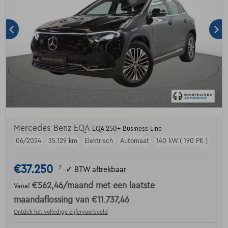
Mercedes-Benz EQA
EQA 250+ Business Line
06/2024
35.129 km
Elektrisch
Automaat
140 kW ( 190 PK )
€37.250
1
✓
BTW aftrekbaar
€562,46
/maand
met een laatste
Vanaf
maandaflossing van
€11.737,46
Ontdek het volledige cijfervoorbeeld