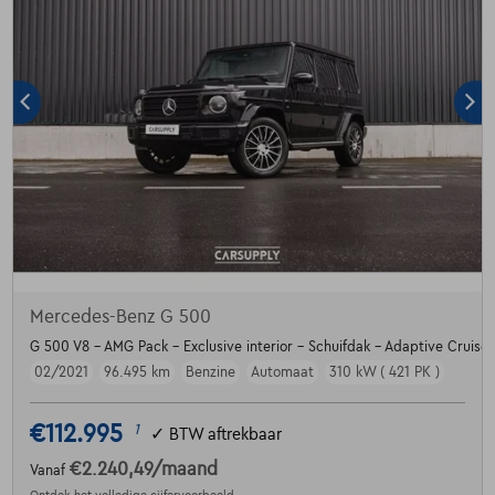
Mercedes-Benz G 500
G 500 V8 - AMG Pack - Exclusive interior - Schuifdak - Adaptive Cruise
02/2021
96.495 km
Benzine
Automaat
310 kW ( 421 PK )
€112.995
1
✓
BTW aftrekbaar
€2.240,49
/maand
Vanaf