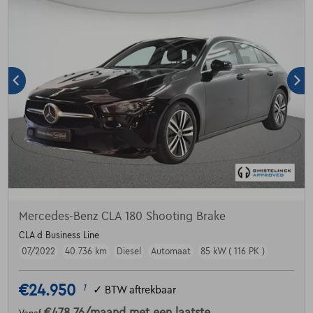
Mercedes-Benz CLA 180 Shooting Brake
CLA d Business Line
07/2022
40.736 km
Diesel
Automaat
85 kW ( 116 PK )
€24.950
1
✓
BTW aftrekbaar
€478,76
/maand
met een laatste