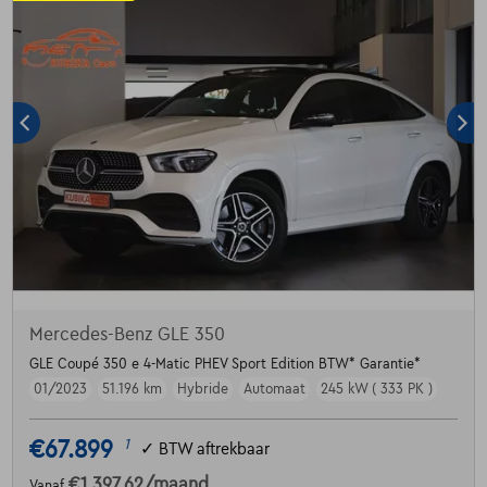
Mercedes-Benz GLE 350
GLE Coupé 350 e 4-Matic PHEV Sport Edition BTW* Garantie*
01/2023
51.196 km
Hybride
Automaat
245 kW ( 333 PK )
€67.899
1
✓
BTW aftrekbaar
€1.397,62
/maand
Vanaf