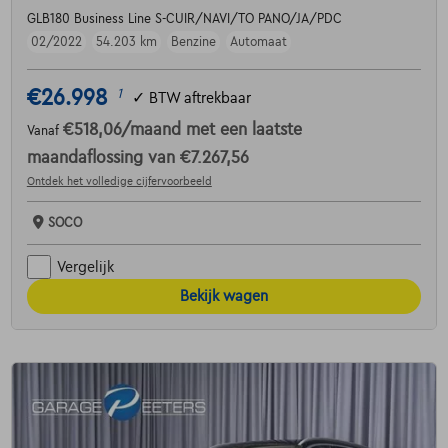
GLB180 Business Line S-CUIR/NAVI/TO PANO/JA/PDC
02/2022
54.203 km
Benzine
Automaat
€26.998
1
✓
BTW aftrekbaar
€518,06
/maand
met een laatste
Vanaf
maandaflossing van
€7.267,56
Ontdek het volledige cijfervoorbeeld
SOCO
Vergelijk
Bekijk wagen