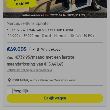
Mercedes-Benz Sprinter
315 L3H2 RWD MAN (40.500€ex.) DUB CABINE
04/2024
39.000 km
Diesel
Manueel
110 kW ( 150 PK )
€49.005
1
✓
BTW aftrekbaar
€739,95
/maand
met een laatste
Vanaf
maandaflossing van
€15.441,45
Ontdek het volledige cijfervoorbeeld
9880 Aalter,
Auto's Vereecke Mercedes Vans
Vergelijk
Bekijk wagen