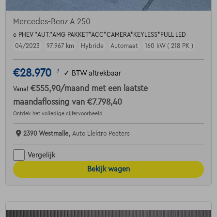
Mercedes-Benz A 250
e PHEV *AUT.*AMG PAKKET*ACC*CAMERA*KEYLESS*FULL LED
04/2023
97.967 km
Hybride
Automaat
160 kW ( 218 PK )
€28.970
1
✓
BTW aftrekbaar
€555,90
/maand
met een laatste
Vanaf
maandaflossing van
€7.798,40
Ontdek het volledige cijfervoorbeeld
2390 Westmalle,
Auto Elektro Peeters
Vergelijk
Bekijk wagen