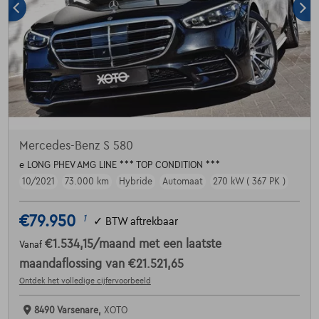
Mercedes-Benz S 580
e LONG PHEV AMG LINE *** TOP CONDITION ***
10/2021
73.000 km
Hybride
Automaat
270 kW ( 367 PK )
€79.950
1
✓
BTW aftrekbaar
€1.534,15
/maand
met een laatste
Vanaf
maandaflossing van
€21.521,65
Ontdek het volledige cijfervoorbeeld
8490 Varsenare,
XOTO