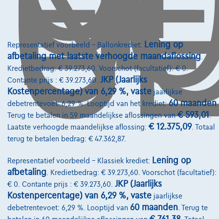
O
GE
Lening op
Representatief voorbeeld – Ballonkrediet:
afbetaling met laatste verhoogde maandaflossing
.
Kredietbedrag: € 39.273,60. Voorschot (facultatief): € 0.
JKP (Jaarlijks
Contante prijs : € 39.273,60.
Kostenpercentage) van 6,29 %, vaste
jaarlijkse
60 maanden
debetrentevoet: 6,29 %. Looptijd van het krediet:
.
€ 593,01
Terug te betalen in 59 maandelijkse aflossingen van
.
€ 12.375,09
Laatste verhoogde maandelijkse aflossing:
. Totaal
terug te betalen bedrag: € 47.362,87.
Lening op
Representatief voorbeeld – Klassiek krediet:
afbetaling
. Kredietbedrag: € 39.273,60. Voorschot (facultatief):
Mercedes-Benz C 200
JKP (Jaarlijks
€ 0. Contante prijs : € 39.273,60.
C 200 MHE Benzine Aut-AMG Pack-Nav-HLeder-Pano-Led-360c-Keyless-G
Kostenpercentage) van 6,29 %, vaste
jaarlijkse
10/2021
76.359 km
Hybride
Automaat
135 kW ( 184 PK )
60 maanden
debetrentevoet: 6,29 %. Looptijd van
. Terug te