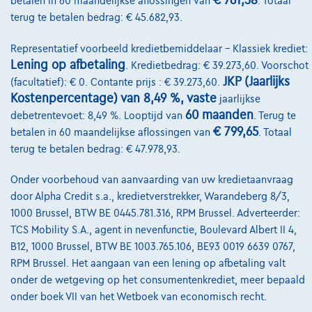
€ 761,38
betalen in 60 maandelijkse aflossingen van
. Totaal
€28.499
1
terug te betalen bedrag: € 45.682,93.
€546,86
/maand
met een laatste
Vanaf
Representatief voorbeeld kredietbemiddelaar – Klassiek krediet:
maandaflossing van
€7.671,61
Lening op afbetaling
. Kredietbedrag: € 39.273,60. Voorschot
Ontdek het volledige cijfervoorbeeld
JKP (Jaarlijks
(facultatief): € 0. Contante prijs : € 39.273,60.
Kostenpercentage) van 8,49 %, vaste
jaarlijkse
3600 Genk,
GMA Cars
60 maanden
debetrentevoet: 8,49 %. Looptijd van
. Terug te
€ 799,65
betalen in 60 maandelijkse aflossingen van
. Totaal
Vergelijk
terug te betalen bedrag: € 47.978,93.
Bekijk wagen
Onder voorbehoud van aanvaarding van uw kredietaanvraag
door Alpha Credit s.a., kredietverstrekker, Warandeberg 8/3,
1000 Brussel, BTW BE 0445.781.316, RPM Brussel. Adverteerder:
NIEUWE PRIJS
TCS Mobility S.A., agent in nevenfunctie, Boulevard Albert II 4,
B12, 1000 Brussel, BTW BE 1003.765.106, BE93 0019 6639 0767,
RPM Brussel. Het aangaan van een lening op afbetaling valt
onder de wetgeving op het consumentenkrediet, meer bepaald
onder boek VII van het Wetboek van economisch recht.