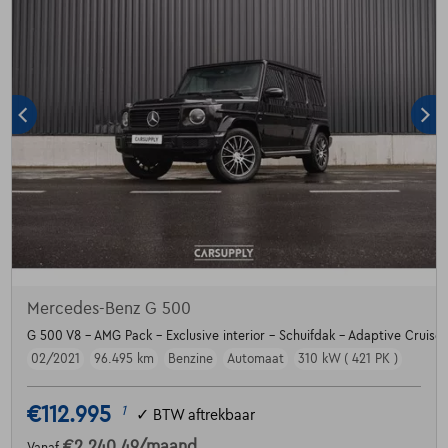
Mercedes-Benz G 500
G 500 V8 - AMG Pack - Exclusive interior - Schuifdak - Adaptive Cruise
02/2021
96.495 km
Benzine
Automaat
310 kW ( 421 PK )
€112.995
1
✓
BTW aftrekbaar
€2.240,49
/maand