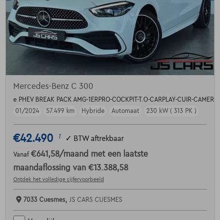
Mercedes-Benz C 300
e PHEV BREAK PACK AMG-1ERPRO-COCKPIT-T.O-CARPLAY-CUIR-CAMERA
01/2024
57.499 km
Hybride
Automaat
230 kW ( 313 PK )
€42.490
1
✓
BTW aftrekbaar
€641,58
/maand
met een laatste
Vanaf
maandaflossing van
€13.388,58
Ontdek het volledige cijfervoorbeeld
7033 Cuesmes,
JS CARS CUESMES