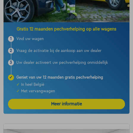
Gratis 12 maanden pechverhelping op alle wagens
1
Vind uw wagen
2
Vraag de activatie bij de aankoop aan uw dealer
3
Uw dealer activeert uw pechverhelping onmiddellijk
✓
Geniet van uw 12 maanden gratis pechverhelping
✓
In heel België
✓
Met vervangwagen
Meer informatie