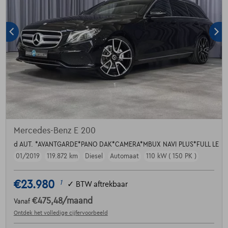
Mercedes-Benz E 200
d AUT. *AVANTGARDE*PANO DAK*CAMERA*MBUX NAVI PLUS*FULL LE
01/2019
119.872 km
Diesel
Automaat
110 kW ( 150 PK )
€23.980
1
✓
BTW aftrekbaar
€475,48
/maand
Vanaf
Ontdek het volledige cijfervoorbeeld