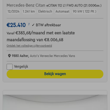
Mercedes-Benz Citan
eCITAN 112 L1 FWD AUTO (21.000€ex.)
12/2024
1.241 km
Elektrisch
Automaat
90 kW ( 122 PK )
€25.410
1
✓
BTW aftrekbaar
€383,68
/maand
met een laatste
Vanaf
maandaflossing van
€8.006,68
Ontdek het volledige cijfervoorbeeld
9880 Aalter,
Auto's Vereecke Mercedes Vans
Vergelijk
Bekijk wagen