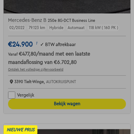
Mercedes-Benz B
250e 8G-DCT Business Line
02/2022
79.123 km
Hybride
Automaat
118 kW ( 160 PK )
€24.900
1
✓
BTW aftrekbaar
€477,80
/maand
met een laatste
Vanaf
maandaflossing van
€6.702,80
Ontdek het volledige cijfervoorbeeld
3390 Tielt-Winge,
AUTOKRUISPUNT
Vergelijk
Bekijk wagen
NIEUWE PRIJS