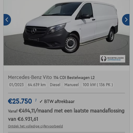
Mercedes-Benz Vito
114 CDI Bestelwagen L2
01/2023
64.639 km
Diesel
Manueel
100 kW ( 136 PK )
€25.750
1
✓
BTW aftrekbaar
€494,11
/maand
met een laatste maandaflossing
Vanaf
van
€6.931,61
Ontdek het volledige cijfervoorbeeld