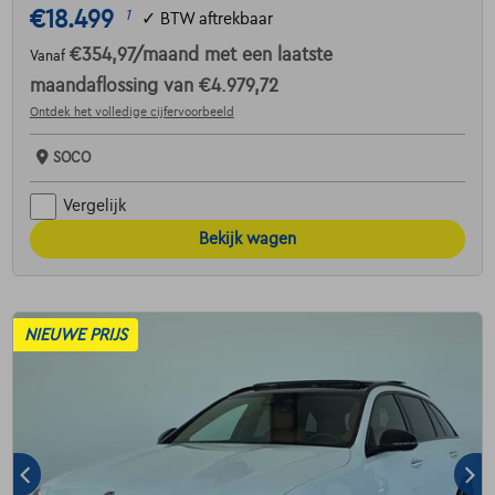
€18.499
1
✓
BTW aftrekbaar
€354,97
/maand
met een laatste
Vanaf
maandaflossing van
€4.979,72
Ontdek het volledige cijfervoorbeeld
SOCO
Vergelijk
Bekijk wagen
NIEUWE PRIJS