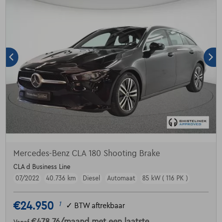
Mercedes-Benz CLA 180 Shooting Brake
CLA d Business Line
07/2022
40.736 km
Diesel
Automaat
85 kW ( 116 PK )
€24.950
1
✓
BTW aftrekbaar
€478,76
/maand
met een laatste