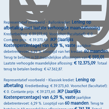
O
GE
Lening op
Representatief voorbeeld – Ballonkrediet:
afbetaling met laatste verhoogde maandaflossing
.
Kredietbedrag: € 39.273,60. Voorschot (facultatief): € 0.
JKP (Jaarlijks
Contante prijs : € 39.273,60.
Kostenpercentage) van 6,29 %, vaste
jaarlijkse
60 maanden
debetrentevoet: 6,29 %. Looptijd van het krediet:
.
€ 593,01
Terug te betalen in 59 maandelijkse aflossingen van
.
€ 12.375,09
Laatste verhoogde maandelijkse aflossing:
. Totaal
terug te betalen bedrag: € 47.362,87.
Lening op
Representatief voorbeeld – Klassiek krediet:
afbetaling
. Kredietbedrag: € 39.273,60. Voorschot (facultatief):
Mercedes-Benz C 200
JKP (Jaarlijks
€ 0. Contante prijs : € 39.273,60.
C 200 MHE Benzine Aut-AMG Pack-Nav-HLeder-Pano-Led-360c-Keyless-G
Kostenpercentage) van 6,29 %, vaste
jaarlijkse
10/2021
76.359 km
Hybride
Automaat
135 kW ( 184 PK )
60 maanden
debetrentevoet: 6,29 %. Looptijd van
. Terug te