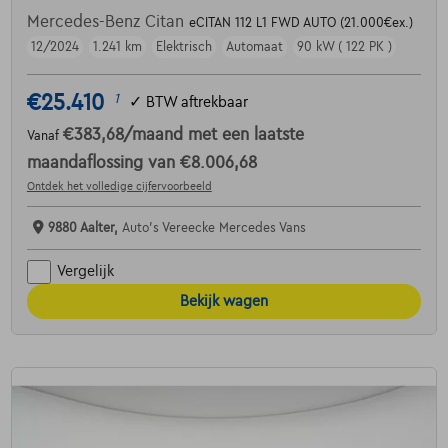
Mercedes-Benz Citan
eCITAN 112 L1 FWD AUTO (21.000€ex.)
12/2024
1.241 km
Elektrisch
Automaat
90 kW ( 122 PK )
€25.410
1
✓
BTW aftrekbaar
€383,68
/maand
met een laatste
Vanaf
maandaflossing van
€8.006,68
Ontdek het volledige cijfervoorbeeld
9880 Aalter,
Auto's Vereecke Mercedes Vans
Vergelijk
Bekijk wagen