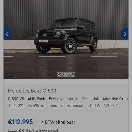
Mercedes-Benz G 500
G 500 V8 - AMG Pack - Exclusive interior - Schuifdak - Adaptive Cruise
02/2021
96.495 km
Benzine
Automaat
310 kW ( 421 PK )
€112.995
1
✓
BTW aftrekbaar
€2.240,49
/maand