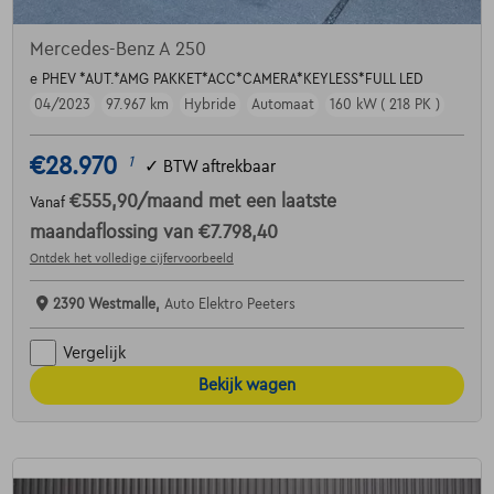
Mercedes-Benz A 250
e PHEV *AUT.*AMG PAKKET*ACC*CAMERA*KEYLESS*FULL LED
04/2023
97.967 km
Hybride
Automaat
160 kW ( 218 PK )
€28.970
1
✓
BTW aftrekbaar
€555,90
/maand
met een laatste
Vanaf
maandaflossing van
€7.798,40
Ontdek het volledige cijfervoorbeeld
2390 Westmalle,
Auto Elektro Peeters
Vergelijk
Bekijk wagen