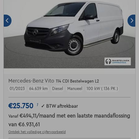
Mercedes-Benz Vito
114 CDI Bestelwagen L2
01/2023
64.639 km
Diesel
Manueel
100 kW ( 136 PK )
€25.750
1
✓
BTW aftrekbaar
€494,11
/maand
met een laatste maandaflossing
Vanaf
van
€6.931,61
Ontdek het volledige cijfervoorbeeld