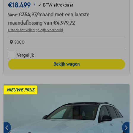
€18.499
1
✓
BTW aftrekbaar
€354,97
/maand
met een laatste
Vanaf
maandaflossing van
€4.979,72
Ontdek het volledige cijfervoorbeeld
SOCO
Vergelijk
Bekijk wagen
NIEUWE PRIJS