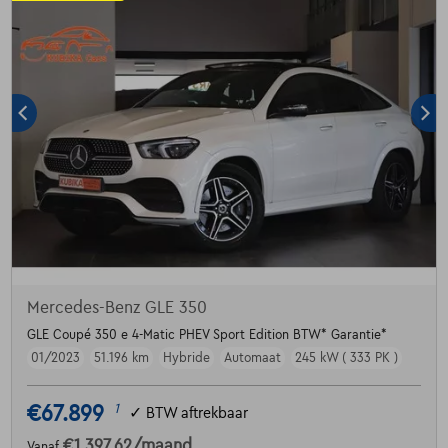
Mercedes-Benz GLE 350
GLE Coupé 350 e 4-Matic PHEV Sport Edition BTW* Garantie*
01/2023
51.196 km
Hybride
Automaat
245 kW ( 333 PK )
€67.899
1
✓
BTW aftrekbaar
€1.397,62
/maand
Vanaf