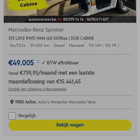
Mercedes-Benz Sprinter
315 L3H2 RWD MAN (40.500€ex.) DUB CABINE
04/2024
39.000 km
Diesel
Manueel
110 kW ( 150 PK )
€49.005
1
✓
BTW aftrekbaar
€739,95
/maand
met een laatste
Vanaf
maandaflossing van
€15.441,45
Ontdek het volledige cijfervoorbeeld
9880 Aalter,
Auto's Vereecke Mercedes Vans
Vergelijk
Bekijk wagen