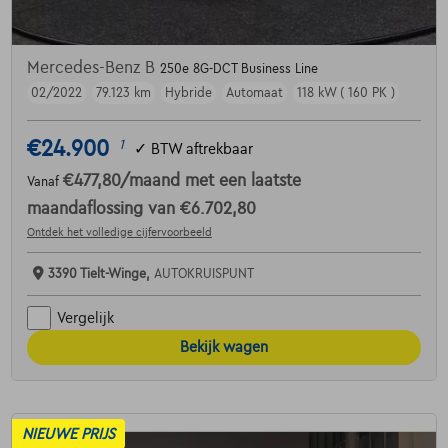
Mercedes-Benz B
250e 8G-DCT Business Line
02/2022
79.123 km
Hybride
Automaat
118 kW ( 160 PK )
€24.900
1
✓
BTW aftrekbaar
€477,80
/maand
met een laatste
Vanaf
maandaflossing van
€6.702,80
Ontdek het volledige cijfervoorbeeld
3390 Tielt-Winge,
AUTOKRUISPUNT
Vergelijk
Bekijk wagen
NIEUWE PRIJS