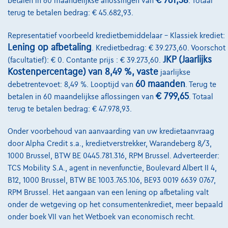
€ 761,38
betalen in 60 maandelijkse aflossingen van
. Totaal
€28.499
1
terug te betalen bedrag: € 45.682,93.
€546,86
/maand
met een laatste
Vanaf
Representatief voorbeeld kredietbemiddelaar – Klassiek krediet:
maandaflossing van
€7.671,61
Lening op afbetaling
. Kredietbedrag: € 39.273,60. Voorschot
Ontdek het volledige cijfervoorbeeld
JKP (Jaarlijks
(facultatief): € 0. Contante prijs : € 39.273,60.
Kostenpercentage) van 8,49 %, vaste
jaarlijkse
3600 Genk,
GMA Cars
60 maanden
debetrentevoet: 8,49 %. Looptijd van
. Terug te
€ 799,65
betalen in 60 maandelijkse aflossingen van
. Totaal
Vergelijk
terug te betalen bedrag: € 47.978,93.
Bekijk wagen
Onder voorbehoud van aanvaarding van uw kredietaanvraag
door Alpha Credit s.a., kredietverstrekker, Warandeberg 8/3,
1000 Brussel, BTW BE 0445.781.316, RPM Brussel. Adverteerder:
NIEUWE PRIJS
TCS Mobility S.A., agent in nevenfunctie, Boulevard Albert II 4,
B12, 1000 Brussel, BTW BE 1003.765.106, BE93 0019 6639 0767,
RPM Brussel. Het aangaan van een lening op afbetaling valt
onder de wetgeving op het consumentenkrediet, meer bepaald
onder boek VII van het Wetboek van economisch recht.