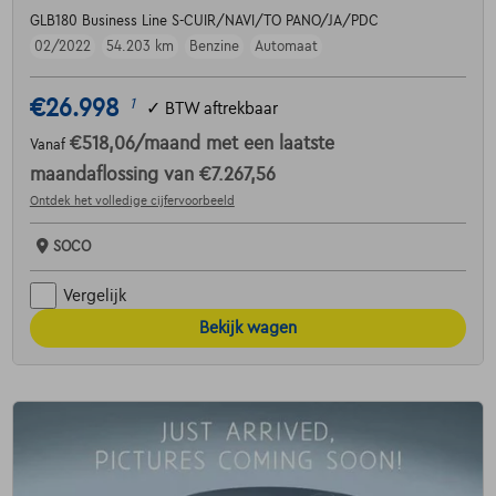
GLB180 Business Line S-CUIR/NAVI/TO PANO/JA/PDC
02/2022
54.203 km
Benzine
Automaat
€26.998
1
✓
BTW aftrekbaar
€518,06
/maand
met een laatste
Vanaf
maandaflossing van
€7.267,56
Ontdek het volledige cijfervoorbeeld
SOCO
Vergelijk
Bekijk wagen