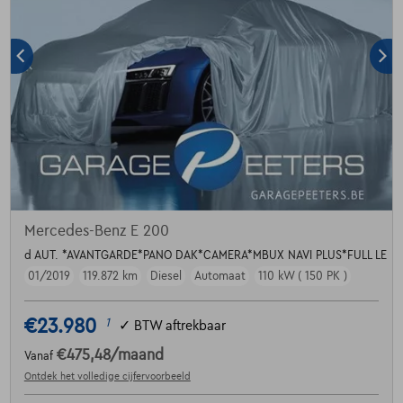
Mercedes-Benz E 200
d AUT. *AVANTGARDE*PANO DAK*CAMERA*MBUX NAVI PLUS*FULL LE
01/2019
119.872 km
Diesel
Automaat
110 kW ( 150 PK )
€23.980
1
✓
BTW aftrekbaar
€475,48
/maand
Vanaf
Ontdek het volledige cijfervoorbeeld