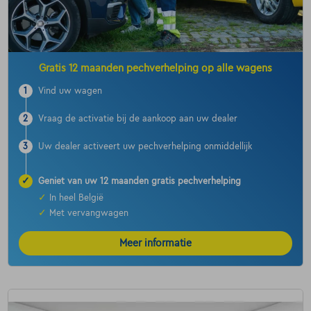
Gratis 12 maanden pechverhelping op alle wagens
1
Vind uw wagen
2
Vraag de activatie bij de aankoop aan uw dealer
3
Uw dealer activeert uw pechverhelping onmiddellijk
✓
Geniet van uw 12 maanden gratis pechverhelping
✓
In heel België
✓
Met vervangwagen
Meer informatie