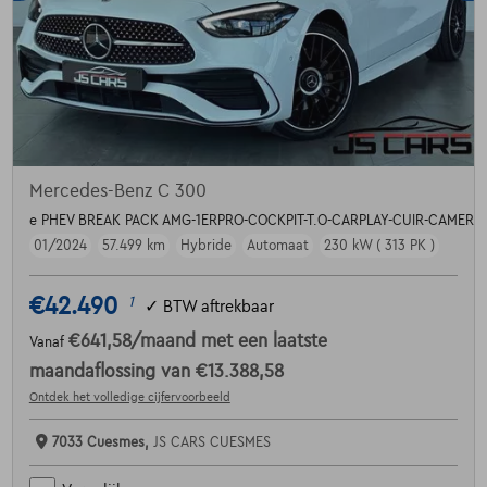
Mercedes-Benz C 300
e PHEV BREAK PACK AMG-1ERPRO-COCKPIT-T.O-CARPLAY-CUIR-CAMERA
01/2024
57.499 km
Hybride
Automaat
230 kW ( 313 PK )
€42.490
1
✓
BTW aftrekbaar
€641,58
/maand
met een laatste
Vanaf
maandaflossing van
€13.388,58
Ontdek het volledige cijfervoorbeeld
7033 Cuesmes,
JS CARS CUESMES