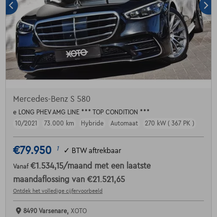
Mercedes-Benz S 580
e LONG PHEV AMG LINE *** TOP CONDITION ***
10/2021
73.000 km
Hybride
Automaat
270 kW ( 367 PK )
€79.950
1
✓
BTW aftrekbaar
€1.534,15
/maand
met een laatste
Vanaf
maandaflossing van
€21.521,65
Ontdek het volledige cijfervoorbeeld
8490 Varsenare,
XOTO