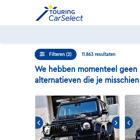
Skip
to
content
Filteren (2)
11.863
resultaten
We hebben momenteel geen Me
alternatieven die je misschie