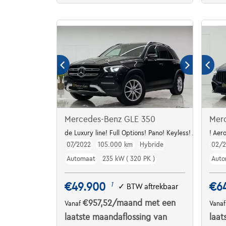
Mercedes-Benz GLE 350
Mer
de Luxury line! Full Options! Pano! Keyless! ACC!
! Aer
07/2022
105.000 km
Hybride
02/
Automaat
235 kW ( 320 PK )
Auto
€49.900
€6
1
✓
BTW aftrekbaar
€957,52
/maand
met een
Vanaf
Vana
laatste maandaflossing van
laat