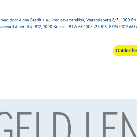
ag door Alpha Credit s.a., kredietverstrekker, Warandeberg 8/3, 1000 Bru
oulevard Albert II 4, B12, 1000 Brussel, BTW BE 1003.765.106, BE93 0019 663
Ontdek he
 GELD LE