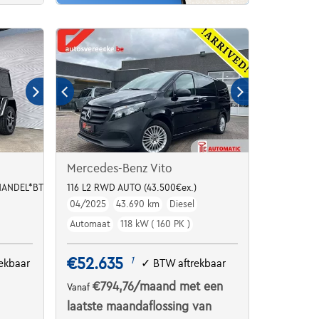
Mercedes-Benz Vito
*HANDEL*BTW*
116 L2 RWD AUTO (43.500€ex.)
04/2025
43.690 km
Diesel
Automaat
118 kW ( 160 PK )
€52.635
1
ekbaar
✓
BTW aftrekbaar
€794,76
/maand
met een
Vanaf
laatste maandaflossing van