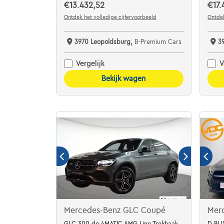
€13.432,52
€17.
Ontdek het volledige cijfervoorbeeld
Ontdek
3970 Leopoldsburg,
B-Premium Cars
3
Vergelijk
V
Bekijk wagen
Mercedes-Benz GLC Coupé
Mer
GLC 300 de 4MATIC AMG Line Trekhaak
D BU