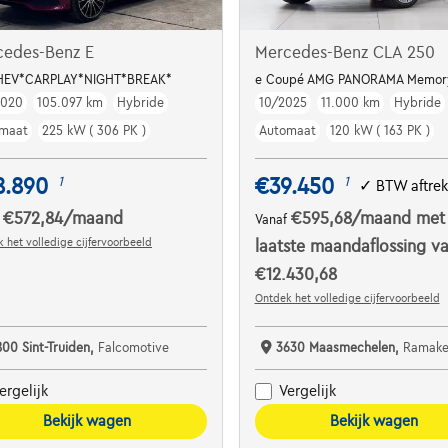
cedes-Benz E
Mercedes-Benz CLA 250
BLE*
HEV*CARPLAY*NIGHT*BREAK*
e Coupé AMG PANORAMA Memory 
2020
105.097 km
Hybride
10/2025
11.000 km
Hybride
maat
225 kW ( 306 PK )
Automaat
120 kW ( 163 PK )
8.890
€39.450
1
1
✓
BTW aftre
€572,84
/maand
€595,68
/maand
met
f
Vanaf
 het volledige cijfervoorbeeld
laatste maandaflossing v
€12.430,68
Ontdek het volledige cijfervoorbeeld
800 Sint-Truiden,
Falcomotive
3630 Maasmechelen,
Ramakers C
ergelijk
Vergelijk
Bekijk wagen
Bekijk wagen