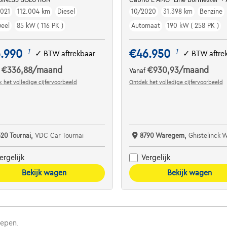
021
112.004 km
Diesel
10/2020
31.398 km
Benzine
eel
85 kW ( 116 PK )
Automaat
190 kW ( 258 PK )
6.990
€46.950
1
1
✓
BTW aftrekbaar
✓
BTW aftre
€336,88
/maand
€930,93
/maand
f
Vanaf
 het volledige cijfervoorbeeld
Ontdek het volledige cijfervoorbeeld
520 Tournai,
VDC Car Tournai
8790 Waregem,
Ghistelinck
ergelijk
Vergelijk
Bekijk wagen
Bekijk wagen
repen.