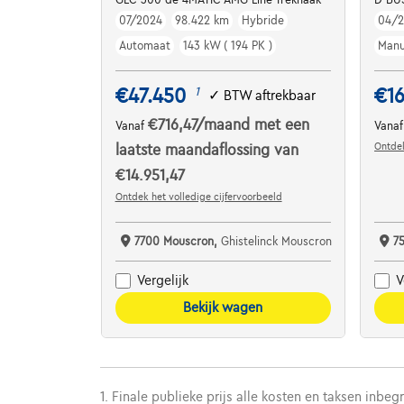
07/2024
98.422 km
Hybride
04/2
Automaat
143 kW ( 194 PK )
Manu
€47.450
€1
1
✓
BTW aftrekbaar
€716,47
/maand
met een
Vanaf
Vana
Ontdek
laatste maandaflossing van
€14.951,47
Ontdek het volledige cijfervoorbeeld
7700 Mouscron,
Ghistelinck Mouscron
7
Vergelijk
V
Bekijk wagen
1. Finale publieke prijs alle kosten en taksen inbeg