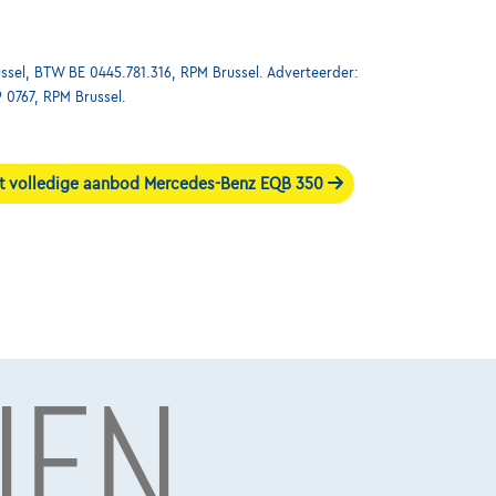
ssel, BTW BE 0445.781.316, RPM Brussel. Adverteerder:
9 0767, RPM Brussel.
t volledige aanbod Mercedes-Benz EQB 350
NEN