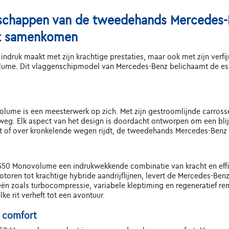
enschappen van de tweedehands Mercede
ort samenkomen
indruk maakt met zijn krachtige prestaties, maar ook met zijn verfi
e. Dit vlaggenschipmodel van Mercedes-Benz belichaamt de essen
ume is een meesterwerk op zich. Met zijn gestroomlijnde carross
weg. Elk aspect van het design is doordacht ontworpen om een blijv
ruist of over kronkelende wegen rijdt, de tweedehands Mercedes-Ben
50 Monovolume een indrukwekkende combinatie van kracht en effic
toren tot krachtige hybride aandrijflijnen, levert de Mercedes-B
ën zoals turbocompressie, variabele kleptiming en regeneratief 
e rit verheft tot een avontuur.
n comfort