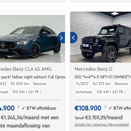
cedes-Benz CLA 45 AMG
Mercedes-Benz G
o pack! Yellow night edition! Full Options!
500 *4x4²*4.0 V8*1-ST OWNER
2023
30.000 km
Benzine
11/2017
141.373 km
Benzine
maat
310 kW ( 421 PK )
Automaat
310 kW ( 421 PK )
4.900
€108.900
1
1
✓
BTW aftrekbaar
✓
BTW aftr
€1.245,36
/maand
met een
€2.159,29
/maand
f
Vanaf
Ontdek het volledige cijfervoorbeeld
ste maandaflossing van