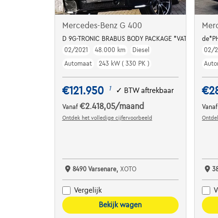
Mercedes-Benz G 400
Mer
D 9G-TRONIC BRABUS BODY PACKAGE *VAT REFUNDA
de*P
02/2021
48.000 km
Diesel
02/
Automaat
243 kW ( 330 PK )
Auto
€121.950
€2
1
✓
BTW aftrekbaar
€2.418,05
/maand
Vanaf
Vana
Ontdek het volledige cijfervoorbeeld
Ontdek
8490 Varsenare,
XOTO
3
Vergelijk
V
Bekijk wagen