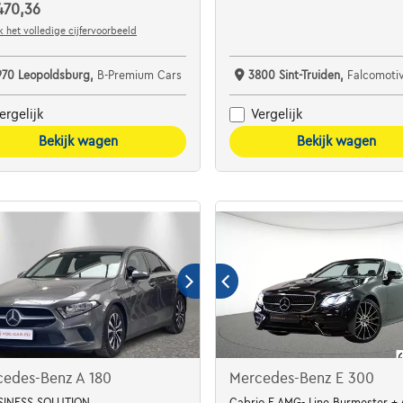
470,36
 het volledige cijfervoorbeeld
970 Leopoldsburg,
B-Premium Cars
3800 Sint-Truiden,
Falcomoti
ergelijk
Vergelijk
Bekijk wagen
Bekijk wagen
cedes-Benz A 180
Mercedes-Benz E 300
SINESS SOLUTION
Cabrio E AMG- Line Burmester +