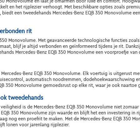
 350 Monovolume en laat je omarmen door luxe en comfort. Hoogw
kkelt en het rijplezier verhoogt. Met beschikbare opties zoals pre
m, biedt een tweedehands Mercedes-Benz EQB 350 Monovolume een 
erbonden rit
 350 Monovolume. Met geavanceerde technologische functies zoals 
aat, blijf je altijd verbonden en geïnformeerd tijdens je rit. Dan
eedehands Mercedes-Benz EQB 350 Monovolume een voorproefje van d
ds Mercedes-Benz EQB 350 Monovolume. Elk voertuig is uitgerust m
cruisecontrol, automatisch noodremmen, dodehoekwaarschuwing en
QB 350 Monovolume gemoedsrust op elke rit, waar je ook naartoe g
, ook tweedehands
en veiligheid is de Mercedes-Benz EQB 350 Monovolume niet zomaar een
 350 Monovolume zijn waarde en blijft het een investering in rijp
aag nog een proefrit te maken. Met de Mercedes-Benz EQB 350 Mono
jft lonen voor jarenlang rijplezier.