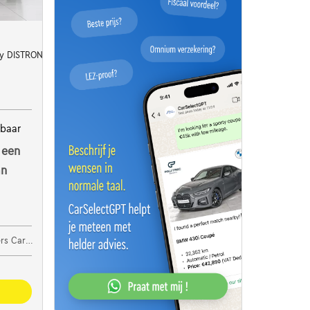
DISTRONIC Sfeerlicht
kbaar
 een
an
ar Center