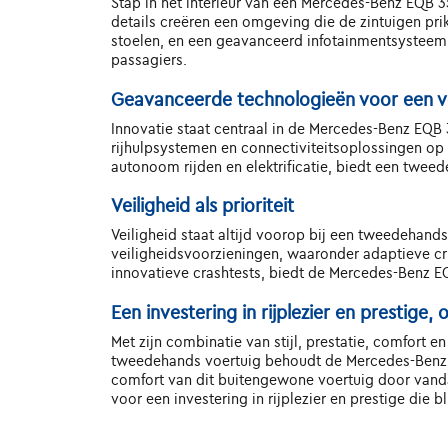
Stap in het interieur van een Mercedes-Benz EQB
details creëren een omgeving die de zintuigen pri
stoelen, en een geavanceerd infotainmentsystee
passagiers.
Geavanceerde technologieën voor een v
Innovatie staat centraal in de Mercedes-Benz EQB
rijhulpsystemen en connectiviteitsoplossingen op m
autonoom rijden en elektrificatie, biedt een tw
Veiligheid als prioriteit
Veiligheid staat altijd voorop bij een tweedehan
veiligheidsvoorzieningen, waaronder adaptieve 
innovatieve crashtests, biedt de Mercedes-Benz E
Een investering in rijplezier en prestige
Met zijn combinatie van stijl, prestatie, comfort 
tweedehands voertuig behoudt de Mercedes-Benz EQB
comfort van dit buitengewone voertuig door vand
voor een investering in rijplezier en prestige die bli