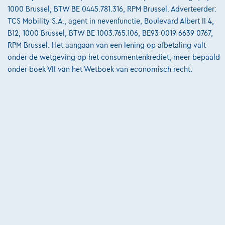
1000 Brussel, BTW BE 0445.781.316, RPM Brussel. Adverteerder:
Mercedes-Benz GLC 200
TCS Mobility S.A., agent in nevenfunctie, Boulevard Albert II 4,
GLC 4MATIC Business Line Trekhaak| 360° Camera
B12, 1000 Brussel, BTW BE 1003.765.106, BE93 0019 6639 0767,
08/2024
25.605 km
Benzine
Automaat
150 kW ( 204 PK )
RPM Brussel. Het aangaan van een lening op afbetaling valt
onder de wetgeving op het consumentenkrediet, meer bepaald
€47.950
1
onder boek VII van het Wetboek van economisch recht.
€724,02
/maand
met een laatste
Vanaf
maandaflossing van
€15.109,02
Ontdek het volledige cijfervoorbeeld
8790 Waregem,
Ghistelinck Waregem
Vergelijk
Bekijk wagen