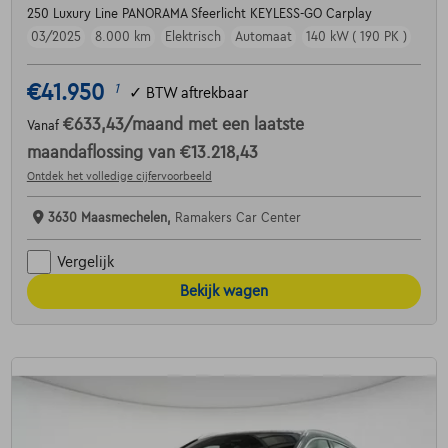
250 Luxury Line PANORAMA Sfeerlicht KEYLESS-GO Carplay
03/2025
8.000 km
Elektrisch
Automaat
140 kW ( 190 PK )
€41.950
1
✓
BTW aftrekbaar
€633,43
/maand
met een laatste
Vanaf
maandaflossing van
€13.218,43
Ontdek het volledige cijfervoorbeeld
3630 Maasmechelen,
Ramakers Car Center
Vergelijk
Bekijk wagen