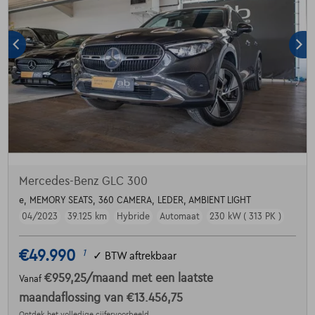
Mercedes-Benz GLC 300
e, MEMORY SEATS, 360 CAMERA, LEDER, AMBIENT LIGHT
04/2023
39.125 km
Hybride
Automaat
230 kW ( 313 PK )
€49.990
1
✓
BTW aftrekbaar
€959,25
/maand
met een laatste
Vanaf
maandaflossing van
€13.456,75
Ontdek het volledige cijfervoorbeeld