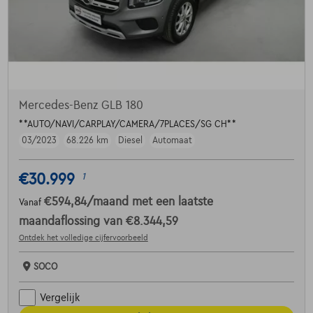
Mercedes-Benz GLB 180
**AUTO/NAVI/CARPLAY/CAMERA/7PLACES/SG CH**
03/2023
68.226 km
Diesel
Automaat
€30.999
1
€594,84
/maand
met een laatste
Vanaf
maandaflossing van
€8.344,59
Ontdek het volledige cijfervoorbeeld
SOCO
Vergelijk