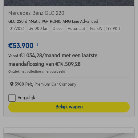
Mercedes-Benz GLC 220
GLC 220 d 4Matic 9G-TRONIC AMG Line Advanced
01/2023
34.000 km
Diesel
Automaat
145 kW ( 197 PK )
€53.900
1
€1.034,28
/maand
met een laatste
Vanaf
maandaflossing van
€14.509,28
Ontdek het volledige cijfervoorbeeld
3900 Pelt,
Premium Car Company
Vergelijk
Bekijk wagen