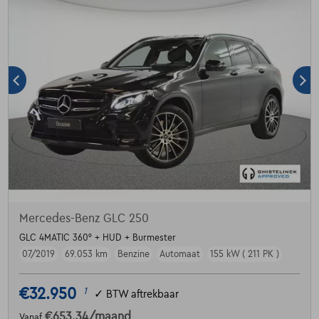
Mercedes-Benz GLC 250
GLC 4MATIC 360° + HUD + Burmester
07/2019
69.053 km
Benzine
Automaat
155 kW ( 211 PK )
€32.950
1
✓
BTW aftrekbaar
€653,34
/maand
Vanaf