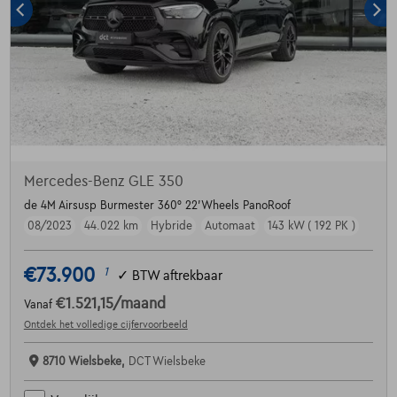
Mercedes-Benz GLE 350
de 4M Airsusp Burmester 360° 22'Wheels PanoRoof
08/2023
44.022 km
Hybride
Automaat
143 kW ( 192 PK )
€73.900
1
✓
BTW aftrekbaar
€1.521,15
/maand
Vanaf
Ontdek het volledige cijfervoorbeeld
8710 Wielsbeke,
DCT Wielsbeke