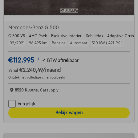
Mercedes-Benz G 500
G 500 V8 - AMG Pack - Exclusive interior - Schuifdak - Adaptive Cruise
02/2021
96.495 km
Benzine
Automaat
310 kW ( 421 PK )
€112.995
1
✓
BTW aftrekbaar
€2.240,49
/maand
Vanaf
Ontdek het volledige cijfervoorbeeld
8520 Kuurne,
Carsupply
Vergelijk
Bekijk wagen