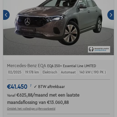
Mercedes-Benz EQA
EQA 250+ Essential Line LIMITED
02/2025
19.178 km
Elektrisch
Automaat
140 kW ( 190 PK )
€41.450
1
✓
BTW aftrekbaar
€625,88
/maand
met een laatste
Vanaf
maandaflossing van
€13.060,88
Ontdek het volledige cijfervoorbeeld