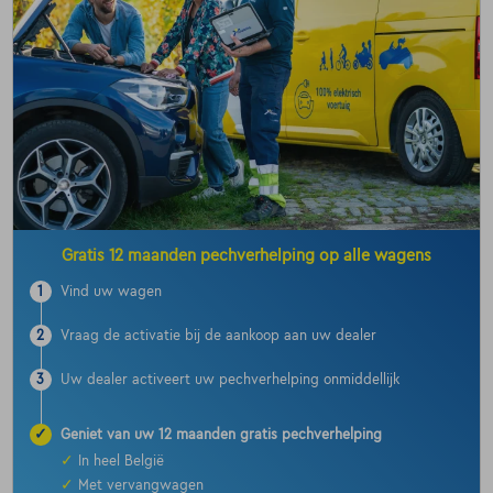
Gratis 12 maanden pechverhelping op alle wagens
1
Vind uw wagen
2
Vraag de activatie bij de aankoop aan uw dealer
3
Uw dealer activeert uw pechverhelping onmiddellijk
✓
Geniet van uw 12 maanden gratis pechverhelping
✓
In heel België
✓
Met vervangwagen