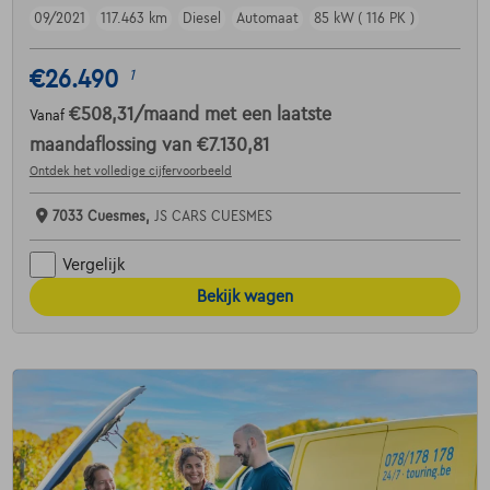
09/2021
117.463 km
Diesel
Automaat
85 kW ( 116 PK )
€26.490
1
€508,31
/maand
met een laatste
Vanaf
maandaflossing van
€7.130,81
Ontdek het volledige cijfervoorbeeld
7033 Cuesmes,
JS CARS CUESMES
Vergelijk
Bekijk wagen