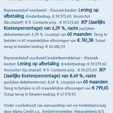
Vergelijk
Lening op
Representatief voorbeeld – Klassiek krediet:
afbetaling
Bekijk wagen
. Kredietbedrag: € 39.273,60. Voorschot
JKP (Jaarlijks
(facultatief): € 0. Contante prijs : € 39.273,60.
Kostenpercentage) van 6,29 %, vaste
jaarlijkse
60 maanden
debetrentevoet: 6,29 %. Looptijd van
. Terug te
€ 761,38
betalen in 60 maandelijkse aflossingen van
. Totaal
terug te betalen bedrag: € 45.682,93.
Representatief voorbeeld kredietbemiddelaar – Klassiek
Lening op afbetaling
krediet:
. Kredietbedrag: € 39.273,60.
JKP
Voorschot (facultatief): € 0. Contante prijs : € 39.273,60.
(Jaarlijks Kostenpercentage) van 8,49 %, vaste
60 maanden
jaarlijkse debetrentevoet: 8,49 %. Looptijd van
.
€ 799,65
Terug te betalen in 60 maandelijkse aflossingen van
.
Totaal terug te betalen bedrag: € 47.978,93.
Onder voorbehoud van aanvaarding van uw kredietaanvraag
door Alpha Credit s.a., kredietverstrekker, Warandeberg 8/3,