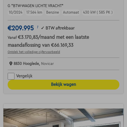
G *BTW-WAGEN LICHTE VRACHT*
10/2024
17.564 km
Benzine
Automaat
430 kW ( 585 PK )
€209.995
1
✓
BTW aftrekbaar
€3.170,83
/maand
met een laatste
Vanaf
maandaflossing van
€66.169,33
Ontdek het volledige cijfervoorbeeld
8830 Hooglede,
Novicar
Vergelijk
Bekijk wagen