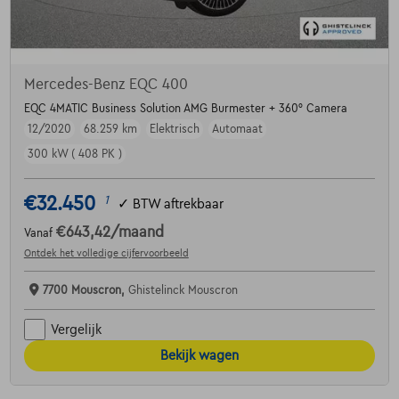
Mercedes-Benz EQC 400
EQC 4MATIC Business Solution AMG Burmester + 360° Camera
12/2020
68.259 km
Elektrisch
Automaat
300 kW ( 408 PK )
€32.450
1
✓
BTW aftrekbaar
€643,42
/maand
Vanaf
Ontdek het volledige cijfervoorbeeld
7700 Mouscron,
Ghistelinck Mouscron
Vergelijk
Bekijk wagen