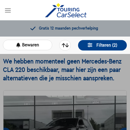
Skip
to
content
11.000+
beschikbare wagens
Bewaren
Filteren (2)
We hebben momenteel geen Mercedes-Benz
CLA 220 beschikbaar, maar hier zijn een paar
alternatieven die je misschien aanspreken.