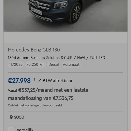
Mercedes-Benz GLB 180
180d Autom. Business Solution S-CUIR / NAVI / FULL LED
11/2022
70.250 km
Diesel
Automaat
€27.998
1
✓
BTW aftrekbaar
€537,25
/maand
met een laatste
Vanaf
maandaflossing van
€7.536,75
Ontdek het volledige cijfervoorbeeld
SOCO
Vergelijk