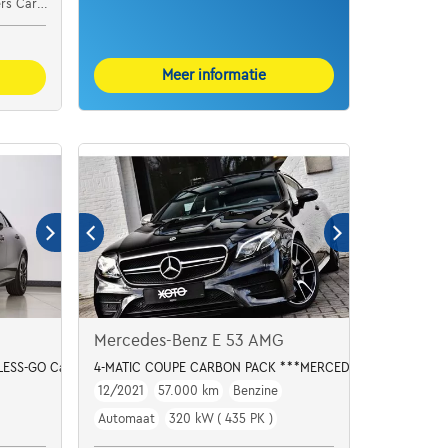
ar Center
Meer informatie
Mercedes-Benz E 53 AMG
YLESS-GO Camera
4-MATIC COUPE CARBON PACK ***MERCEDES HISTORY***
12/2021
57.000 km
Benzine
Automaat
320 kW ( 435 PK )