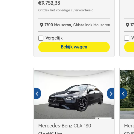
€9.752,33
Ontdek het volledige cijfervoorbeeld
7700 Mouscron,
Ghistelinck Mouscron
1
Vergelijk
V
Bekijk wagen
Mercedes-Benz CLA 180
Mer
CLA AMG Line
COUP