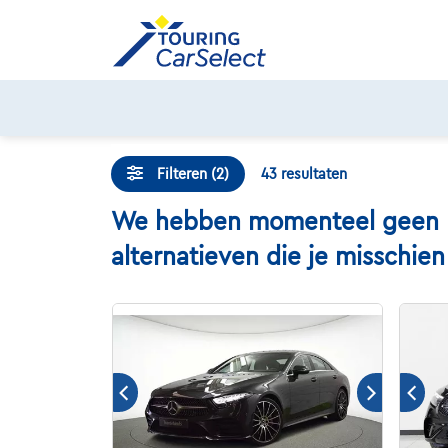
Skip
to
content
Filteren (2)
43
resultaten
We hebben momenteel geen Me
alternatieven die je misschie