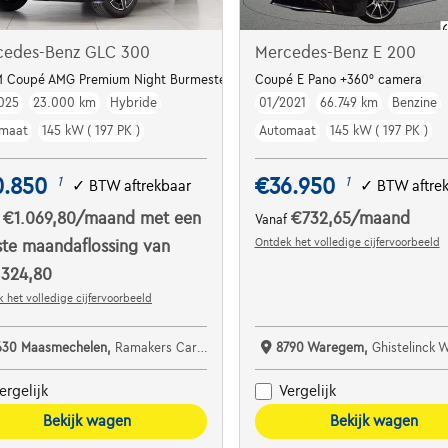
cedes-Benz GLC 300
Mercedes-Benz E 200
 Coupé AMG Premium Night Burmester Zitkoeling
Coupé E Pano +360° camera
025
23.000 km
Hybride
01/2021
66.749 km
Benzine
maat
145 kW ( 197 PK )
Automaat
145 kW ( 197 PK )
0.850
€36.950
1
1
✓
BTW aftrekbaar
✓
BTW aftre
€1.069,80
/maand
met een
€732,65
/maand
f
Vanaf
Ontdek het volledige cijfervoorbeeld
ste maandaflossing van
.324,80
 het volledige cijfervoorbeeld
630 Maasmechelen,
Ramakers Car Center
8790 Waregem,
Ghistelinck
ergelijk
Vergelijk
Bekijk wagen
Bekijk wagen