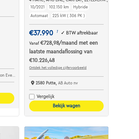
10/2021
102.150 km
Hybride
Automaat
225 kW ( 306 PK )
€37.990
1
✓
BTW aftrekbaar
€728,98
/maand
met een
Vanaf
laatste maandaflossing van
€10.226,48
Ontdek het volledige cijfervoorbeeld
 Evergem
2580 Putte,
AB Auto nv
Vergelijk
Bekijk wagen