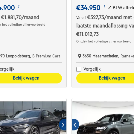
4.900
€34.950
1
1
✓
BTW aftre
€1.881,70
/maand
€527,73
/maand
met 
f
Vanaf
 het volledige cijfervoorbeeld
laatste maandaflossing v
€11.012,73
Ontdek het volledige cijfervoorbeeld
970 Leopoldsburg,
B-Premium Cars
3630 Maasmechelen,
Ramakers C
ergelijk
Vergelijk
Bekijk wagen
Bekijk wagen