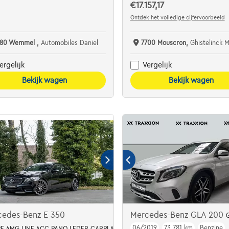
€17.157,17
Ontdek het volledige cijfervoorbeeld
780 Wemmel ,
Automobiles Daniel
7700 Mouscron,
Ghistelinck 
ergelijk
Vergelijk
Bekijk wagen
Bekijk wagen
cedes-Benz E 350
Mercedes-Benz GLA 200
06/2019
73.781 km
Benzine
E AMG LINE ACC PANO LEDER CARPLAY