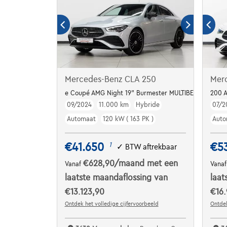
Mercedes-Benz CLA 250
Mer
e Coupé AMG Night 19" Burmester MULTIBEAM-LED
200 
09/2024
11.000 km
Hybride
07/2
Automaat
120 kW ( 163 PK )
Auto
€41.650
€5
1
✓
BTW aftrekbaar
€628,90
/maand
met een
Vanaf
Vana
laatste maandaflossing van
laat
€13.123,90
€16
Ontdek het volledige cijfervoorbeeld
Ontdek