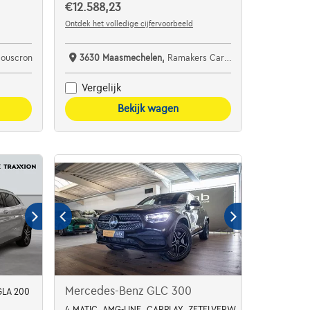
€12.588,23
Ontdek het volledige cijfervoorbeeld
Mouscron
3630 Maasmechelen,
Ramakers Car Center
Vergelijk
Bekijk wagen
Mercedes-Benz GLC 300
GLA 200
4 MATIC, AMG-LINE, CARPLAY, ZETELVERW., CAMERA, DAB, 