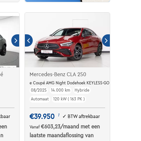
pé
Mercedes-Benz CLA 250
e Coupé AMG Night Dodehoek KEYLESS-GO Sfeerlicht
08/2025
14.000 km
Hybride
Automaat
120 kW ( 163 PK )
€39.950
1
kbaar
✓
BTW aftrekbaar
een
€603,23
/maand
met een
Vanaf
an
laatste maandaflossing van