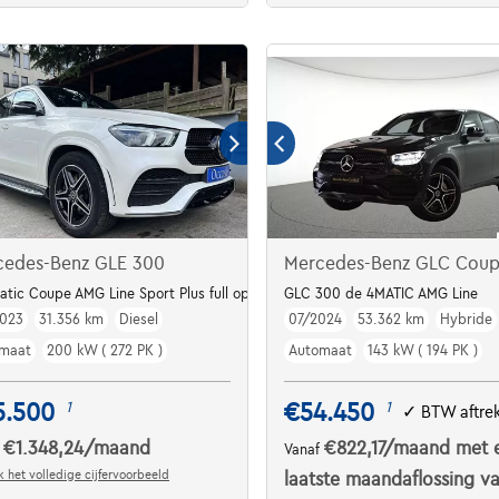
cedes-Benz GLE 300
Mercedes-Benz GLC Cou
atic Coupe AMG Line Sport Plus full option
GLC 300 de 4MATIC AMG Line
023
31.356 km
Diesel
07/2024
53.362 km
Hybride
maat
200 kW ( 272 PK )
Automaat
143 kW ( 194 PK )
5.500
€54.450
1
1
✓
BTW aftre
€1.348,24
/maand
€822,17
/maand
met 
f
Vanaf
 het volledige cijfervoorbeeld
laatste maandaflossing v