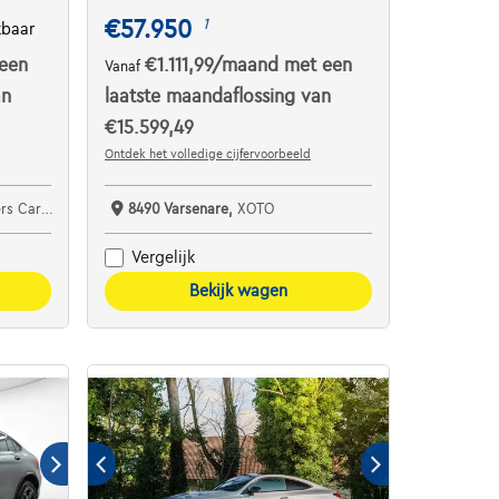
€57.950
1
kbaar
een
€1.111,99
/maand
met een
Vanaf
an
laatste maandaflossing van
€15.599,49
Ontdek het volledige cijfervoorbeeld
ar Center
8490 Varsenare,
XOTO
Vergelijk
Bekijk wagen