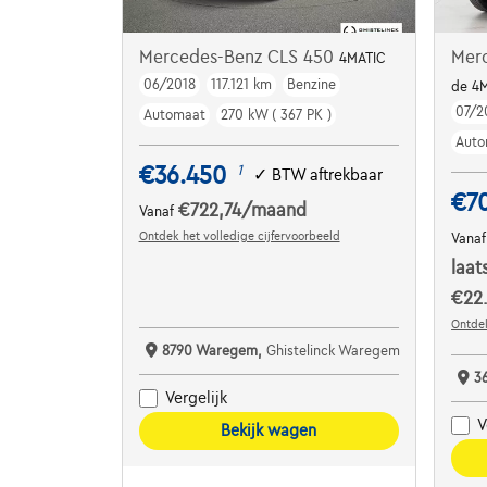
Mercedes-Benz CLS 450
Mer
4MATIC
06/2018
117.121 km
Benzine
de 4M
07/2
Automaat
270 kW ( 367 PK )
Auto
€36.450
1
✓
BTW aftrekbaar
€7
€722,74
/maand
Vanaf
Ontdek het volledige cijfervoorbeeld
Vana
laat
€22
Ontdek
8790 Waregem,
Ghistelinck Waregem
3
Vergelijk
V
Bekijk wagen