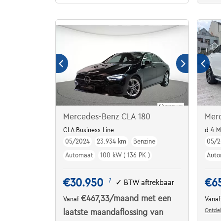
Mercedes-Benz CLA 180
Mer
CLA Business Line
d 4-M
05/2024
23.934 km
Benzine
05/2
Automaat
100 kW ( 136 PK )
Auto
€30.950
€6
1
✓
BTW aftrekbaar
€467,33
/maand
met een
Vanaf
Vana
Ontdek
laatste maandaflossing van