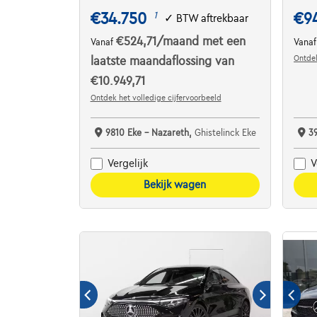
€34.750
€9
1
✓
BTW aftrekbaar
€524,71
/maand
met een
Vanaf
Vana
Ontdek
laatste maandaflossing van
€10.949,71
Ontdek het volledige cijfervoorbeeld
9810 Eke - Nazareth,
Ghistelinck Eke
3
Vergelijk
V
Bekijk wagen