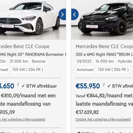
cedes-Benz CLE Coupe
Mercedes-Benz CLE Coup
AMG Night 20" PANORAMA Burmester Memory
300 e AMG Night PANO *BRUIN L
024
21.000 km
Benzine
09/2025
16.000 km
Hybride
maat
150 kW ( 204 PK )
Automaat
150 kW ( 204 PK )
3.650
€55.950
1
1
✓
BTW aftrekbaar
✓
BTW aftre
€810,09
/maand
met een
€844,82
/maand
met
f
Vanaf
ste maandaflossing van
laatste maandaflossing v
.905,09
€17.629,82
 het volledige cijfervoorbeeld
Ontdek het volledige cijfervoorbeeld