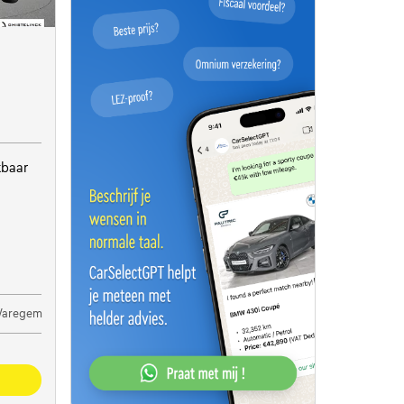
kbaar
 Waregem