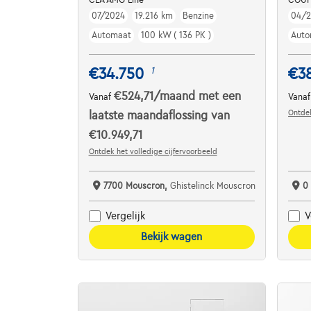
07/2024
19.216 km
Benzine
04/2
Automaat
100 kW ( 136 PK )
Auto
€34.750
€3
1
€524,71
/maand
met een
Vanaf
Vana
Ontdek
laatste maandaflossing van
€10.949,71
Ontdek het volledige cijfervoorbeeld
7700 Mouscron,
Ghistelinck Mouscron
0
Vergelijk
V
Bekijk wagen