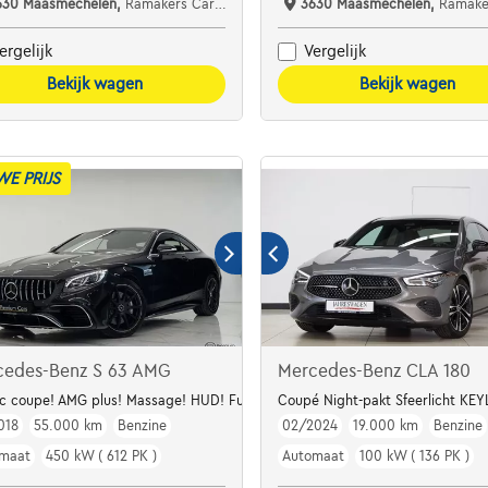
630 Maasmechelen,
Ramakers Car Center
3630 Maasmechelen,
Ramakers C
ergelijk
Vergelijk
Bekijk wagen
Bekijk wagen
WE PRIJS
cedes-Benz S 63 AMG
Mercedes-Benz CLA 180
c coupe! AMG plus! Massage! HUD! Full options!
Coupé Night-pakt Sfeerlicht KE
018
55.000 km
Benzine
02/2024
19.000 km
Benzine
maat
450 kW ( 612 PK )
Automaat
100 kW ( 136 PK )