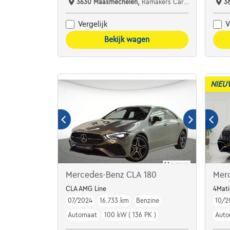
3630 Maasmechelen,
Ramakers Car Center
3
Vergelijk
V
Bekijk wagen
NIEU
Mercedes-Benz CLA 180
Mer
CLA AMG Line
4Mati
07/2024
16.733 km
Benzine
10/2
Automaat
100 kW ( 136 PK )
Auto