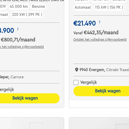
019
45.000 km
Benzine
Automaat
115 kW ( 156 PK )
maat
220 kW ( 299 PK )
€21.490
1
8.900
1
€442,35
/maand
Vanaf
€800,71
/maand
Ontdek het volledige cijfervoorbeeld
f
 het volledige cijfervoorbeeld
9940 Evergem,
Citroën Traxxion
 Ieper,
Carrure
Vergelijk
ergelijk
Bekijk wagen
Bekijk wagen