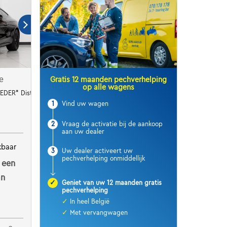
e
Gratis 12 maanden pechverhelping
op alle wagens
EDER* Distronic+ Memory
1
Vind uw wagen
2
Vraag de activatie bij de aankoop
aan uw dealer
kbaar
3
Uw dealer activeert uw
pechverhelping onmiddellijk
 een
an
✓
Geniet van uw 12 maanden gratis
pechverhelping
✓
In heel België
✓
Met vervangwagen