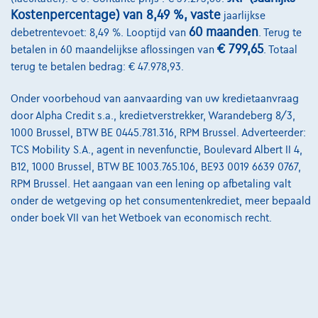
Kostenpercentage) van 8,49 %, vaste
Onze dealers
jaarlijkse
60 maanden
debetrentevoet: 8,49 %. Looptijd van
. Terug te
Onze partners
€ 799,65
betalen in 60 maandelijkse aflossingen van
. Totaal
terug te betalen bedrag: € 47.978,93.
Onze team
Contact
Onder voorbehoud van aanvaarding van uw kredietaanvraag
door Alpha Credit s.a., kredietverstrekker, Warandeberg 8/3,
1000 Brussel, BTW BE 0445.781.316, RPM Brussel. Adverteerder:
TCS Mobility S.A., agent in nevenfunctie, Boulevard Albert II 4,
@2024 TCS Mobility SA/NV Copyright
B12, 1000 Brussel, BTW BE 1003.765.106, BE93 0019 6639 0767,
RPM Brussel. Het aangaan van een lening op afbetaling valt
Algemene Voorwaarden
onder de wetgeving op het consumentenkrediet, meer bepaald
onder boek VII van het Wetboek van economisch recht.
Bijstandsvoorwaarden
Privacyverklaring
Cookiebeleid
Kwaliteitscharter