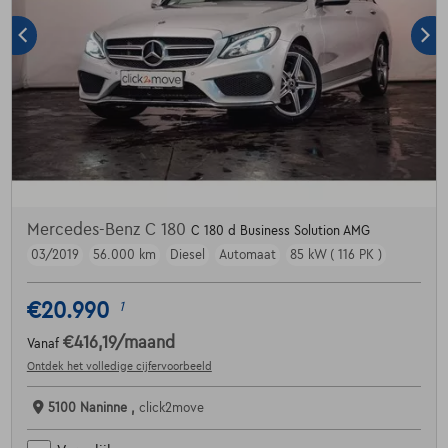
Mercedes-Benz C 180
C 180 d Business Solution AMG
03/2019
56.000 km
Diesel
Automaat
85 kW ( 116 PK )
€20.990
1
€416,19
/maand
Vanaf
Ontdek het volledige cijfervoorbeeld
5100 Naninne ,
click2move