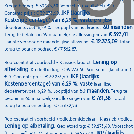
Kredietbedrag: € 39.273,60. Voorschot (facultatief): € 0.
JKP (Jaarlijks
Contante prijs : € 39.273,60.
Kostenpercentage) van 6,29 %, vaste
jaarlijkse
60 maanden
debetrentevoet: 6,29 %. Looptijd van het krediet:
.
Diensten & Oplossingen
€ 593,01
Terug te betalen in 59 maandelijkse aflossingen van
.
Pechverhelping verzekering
€ 12.375,09
Laatste verhoogde maandelijkse aflossing:
. Totaal
terug te betalen bedrag: € 47.362,87.
Financiering
Lening op
Representatief voorbeeld – Klassiek krediet:
Autoverzekering
afbetaling
. Kredietbedrag: € 39.273,60. Voorschot (facultatief):
Lease en persoonlijke lease
JKP (Jaarlijks
€ 0. Contante prijs : € 39.273,60.
Kostenpercentage) van 6,29 %, vaste
jaarlijkse
60 maanden
debetrentevoet: 6,29 %. Looptijd van
. Terug te
Over Ons
€ 761,38
betalen in 60 maandelijkse aflossingen van
. Totaal
terug te betalen bedrag: € 45.682,93.
Word klant
Wie zijn we
Representatief voorbeeld kredietbemiddelaar – Klassiek krediet:
Lening op afbetaling
. Kredietbedrag: € 39.273,60. Voorschot
Kwaliteitscharter
JKP (Jaarlijks
(facultatief): € 0. Contante prijs : € 39.273,60.