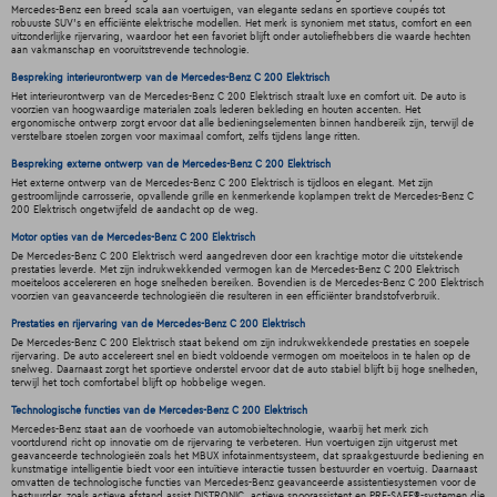
Mercedes-Benz een breed scala aan voertuigen, van elegante sedans en sportieve coupés tot
robuuste SUV's en efficiënte elektrische modellen. Het merk is synoniem met status, comfort en een
uitzonderlijke rijervaring, waardoor het een favoriet blijft onder autoliefhebbers die waarde hechten
aan vakmanschap en vooruitstrevende technologie.
Bespreking interieurontwerp van de Mercedes-Benz C 200 Elektrisch
Het interieurontwerp van de Mercedes-Benz C 200 Elektrisch straalt luxe en comfort uit. De auto is
voorzien van hoogwaardige materialen zoals lederen bekleding en houten accenten. Het
ergonomische ontwerp zorgt ervoor dat alle bedieningselementen binnen handbereik zijn, terwijl de
verstelbare stoelen zorgen voor maximaal comfort, zelfs tijdens lange ritten.
Bespreking externe ontwerp van de Mercedes-Benz C 200 Elektrisch
Het externe ontwerp van de Mercedes-Benz C 200 Elektrisch is tijdloos en elegant. Met zijn
gestroomlijnde carrosserie, opvallende grille en kenmerkende koplampen trekt de Mercedes-Benz C
200 Elektrisch ongetwijfeld de aandacht op de weg.
Motor opties van de Mercedes-Benz C 200 Elektrisch
De Mercedes-Benz C 200 Elektrisch werd aangedreven door een krachtige motor die uitstekende
prestaties leverde. Met zijn indrukwekkended vermogen kan de Mercedes-Benz C 200 Elektrisch
moeiteloos accelereren en hoge snelheden bereiken. Bovendien is de Mercedes-Benz C 200 Elektrisch
voorzien van geavanceerde technologieën die resulteren in een efficiënter brandstofverbruik.
Prestaties en rijervaring van de Mercedes-Benz C 200 Elektrisch
De Mercedes-Benz C 200 Elektrisch staat bekend om zijn indrukwekkendede prestaties en soepele
rijervaring. De auto accelereert snel en biedt voldoende vermogen om moeiteloos in te halen op de
snelweg. Daarnaast zorgt het sportieve onderstel ervoor dat de auto stabiel blijft bij hoge snelheden,
terwijl het toch comfortabel blijft op hobbelige wegen.
Technologische functies van de Mercedes-Benz C 200 Elektrisch
Mercedes-Benz staat aan de voorhoede van automobieltechnologie, waarbij het merk zich
voortdurend richt op innovatie om de rijervaring te verbeteren. Hun voertuigen zijn uitgerust met
geavanceerde technologieën zoals het MBUX infotainmentsysteem, dat spraakgestuurde bediening en
kunstmatige intelligentie biedt voor een intuïtieve interactie tussen bestuurder en voertuig. Daarnaast
omvatten de technologische functies van Mercedes-Benz geavanceerde assistentiesystemen voor de
bestuurder, zoals actieve afstand assist DISTRONIC, actieve spoorassistent en PRE-SAFE®-systemen die