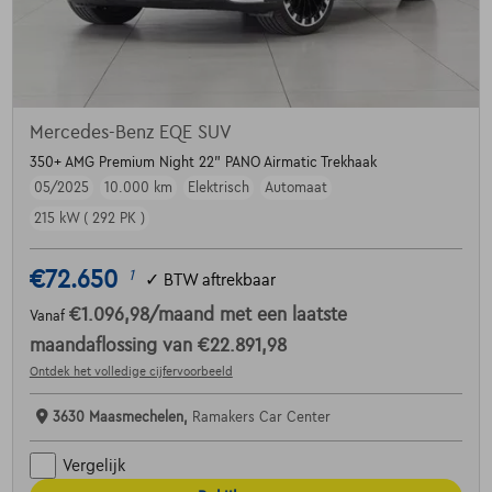
Mercedes-Benz EQE SUV
350+ AMG Premium Night 22" PANO Airmatic Trekhaak
05/2025
10.000 km
Elektrisch
Automaat
215 kW ( 292 PK )
€72.650
1
✓
BTW aftrekbaar
€1.096,98
/maand
met een laatste
Vanaf
maandaflossing van
€22.891,98
Ontdek het volledige cijfervoorbeeld
3630 Maasmechelen,
Ramakers Car Center
Vergelijk