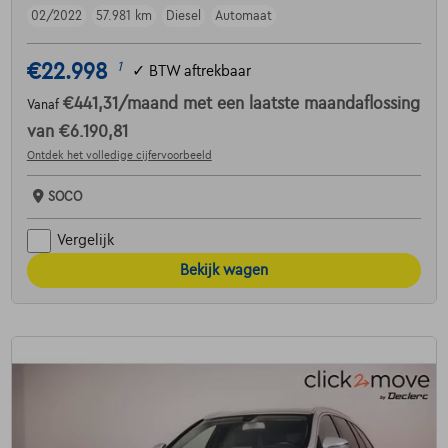
02/2022
57.981 km
Diesel
Automaat
€22.998
1
✓
BTW aftrekbaar
€441,31
/maand
met een laatste maandaflossing
Vanaf
van
€6.190,81
Ontdek het volledige cijfervoorbeeld
SOCO
Vergelijk
Bekijk wagen