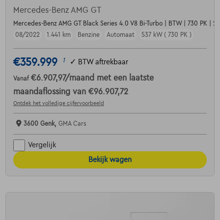
Mercedes-Benz AMG GT
Mercedes-Benz AMG GT Black Series 4.0 V8 Bi-Turbo | BTW | 730 PK | 20
08/2022
1.441 km
Benzine
Automaat
537 kW ( 730 PK )
€359.999
1
✓
BTW aftrekbaar
€6.907,97
/maand
met een laatste
Vanaf
maandaflossing van
€96.907,72
Ontdek het volledige cijfervoorbeeld
3600 Genk,
GMA Cars
Vergelijk
Bekijk wagen