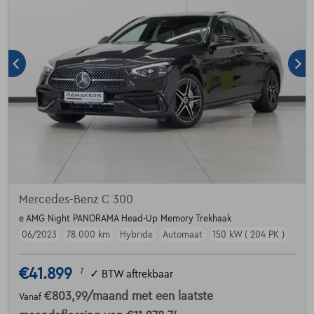
Mercedes-Benz C 300
e AMG Night PANORAMA Head-Up Memory Trekhaak
06/2023
78.000 km
Hybride
Automaat
150 kW ( 204 PK )
€41.899
1
✓
BTW aftrekbaar
€803,99
/maand
met een laatste
Vanaf