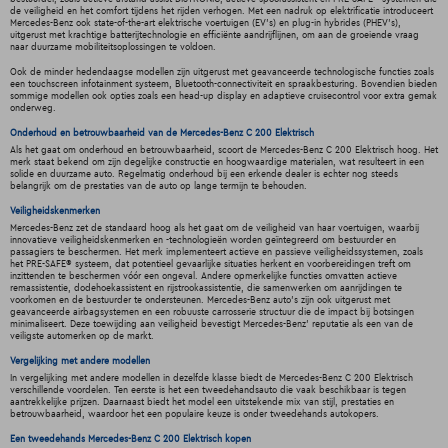
de veiligheid en het comfort tijdens het rijden verhogen. Met een nadruk op elektrificatie introduceert
Mercedes-Benz ook state-of-the-art elektrische voertuigen (EV's) en plug-in hybrides (PHEV's),
uitgerust met krachtige batterijtechnologie en efficiënte aandrijflijnen, om aan de groeiende vraag
naar duurzame mobiliteitsoplossingen te voldoen.
Ook de minder hedendaagse modellen zijn uitgerust met geavanceerde technologische functies zoals
een touchscreen infotainment systeem, Bluetooth-connectiviteit en spraakbesturing. Bovendien bieden
sommige modellen ook opties zoals een head-up display en adaptieve cruisecontrol voor extra gemak
onderweg.
Onderhoud en betrouwbaarheid van de Mercedes-Benz C 200 Elektrisch
Als het gaat om onderhoud en betrouwbaarheid, scoort de Mercedes-Benz C 200 Elektrisch hoog. Het
merk staat bekend om zijn degelijke constructie en hoogwaardige materialen, wat resulteert in een
solide en duurzame auto. Regelmatig onderhoud bij een erkende dealer is echter nog steeds
belangrijk om de prestaties van de auto op lange termijn te behouden.
Veiligheidskenmerken
Mercedes-Benz zet de standaard hoog als het gaat om de veiligheid van haar voertuigen, waarbij
innovatieve veiligheidskenmerken en -technologieën worden geïntegreerd om bestuurder en
passagiers te beschermen. Het merk implementeert actieve en passieve veiligheidssystemen, zoals
het PRE-SAFE® systeem, dat potentieel gevaarlijke situaties herkent en voorbereidingen treft om
inzittenden te beschermen vóór een ongeval. Andere opmerkelijke functies omvatten actieve
remassistentie, dodehoekassistent en rijstrookassistentie, die samenwerken om aanrijdingen te
voorkomen en de bestuurder te ondersteunen. Mercedes-Benz auto's zijn ook uitgerust met
geavanceerde airbagsystemen en een robuuste carrosserie structuur die de impact bij botsingen
minimaliseert. Deze toewijding aan veiligheid bevestigt Mercedes-Benz' reputatie als een van de
veiligste automerken op de markt.
Vergelijking met andere modellen
In vergelijking met andere modellen in dezelfde klasse biedt de Mercedes-Benz C 200 Elektrisch
verschillende voordelen. Ten eerste is het een tweedehandsauto die vaak beschikbaar is tegen
aantrekkelijke prijzen. Daarnaast biedt het model een uitstekende mix van stijl, prestaties en
betrouwbaarheid, waardoor het een populaire keuze is onder tweedehands autokopers.
Een tweedehands Mercedes-Benz C 200 Elektrisch kopen