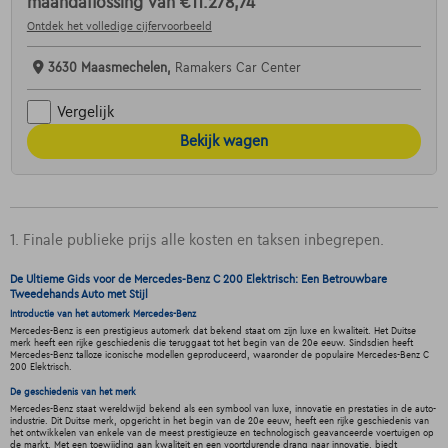
maandaflossing van
€11.278,74
Ontdek het volledige cijfervoorbeeld
3630 Maasmechelen,
Ramakers Car Center
Vergelijk
Bekijk wagen
1. Finale publieke prijs alle kosten en taksen inbegrepen.
De Ultieme Gids voor de Mercedes-Benz C 200 Elektrisch: Een Betrouwbare
Tweedehands Auto met Stijl
Introductie van het automerk Mercedes-Benz
Mercedes-Benz is een prestigieus automerk dat bekend staat om zijn luxe en kwaliteit. Het Duitse
merk heeft een rijke geschiedenis die teruggaat tot het begin van de 20e eeuw. Sindsdien heeft
Mercedes-Benz talloze iconische modellen geproduceerd, waaronder de populaire Mercedes-Benz C
200 Elektrisch.
De geschiedenis van het merk
Mercedes-Benz staat wereldwijd bekend als een symbool van luxe, innovatie en prestaties in de auto-
industrie. Dit Duitse merk, opgericht in het begin van de 20e eeuw, heeft een rijke geschiedenis van
het ontwikkelen van enkele van de meest prestigieuze en technologisch geavanceerde voertuigen op
de markt. Met een toewijding aan kwaliteit en een voortdurende drang naar innovatie, biedt