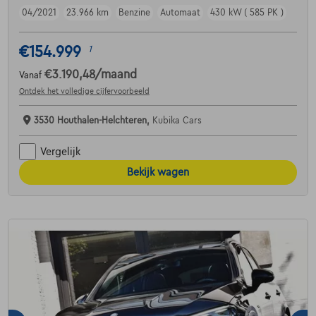
04/2021
23.966 km
Benzine
Automaat
430 kW ( 585 PK )
€154.999
1
€3.190,48
/maand
Vanaf
Ontdek het volledige cijfervoorbeeld
3530 Houthalen-Helchteren,
Kubika Cars
Vergelijk
Bekijk wagen