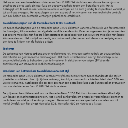
Het kopen van een tweedehands Mercedes-Benz C 200 Elektrisch kan een slimme keuze zijn voor
autokopers die op zoek zijn naar luxe en betrouwbaarheid tegen een betaalbare prijs. Het is
belangrijk om te zoeken naar een betrouwbare verkoper en de auto grondig te inspecteren voordat je
tot aankoop overgaat. Het raadplegen van een expert of het uitvoeren van een technische controle
kan ook helpen om eventuele verborgen gebreken te ontdekken.
Tweedehandsprijzen van de Mercedes-Benz C 200 Elektrisch
De tweedehandsprijzen van de Mercedes-Benz C 200 Elektrisch variëren afhankelijk van factoren zoals
het bouwjaar, kilometerstand en algehele conditie van de auto. Over het algemeen kun je verwachten
dat oudere modellen met hogere kilometerstanden goedkoper zijn dan nieuwere modellen met lagere
kilometerstanden. Het is altijd verstandig om online marktplaatsen en autodealers te raadplegen om
een idee te krijgen van de huidige prijzen.
Toekomst
De toekomst van Mercedes-Benz ziet er veelbelovend uit, met een sterke nadruk op duurzaamheid,
elektrificatie en geavanceerde technologieën. Het merk is vastbesloten om zijn leiderschap in de
automobielindustrie te behouden door te investeren in elektrische voertuigen (EV's) en de
ontwikkeling van innovatieve mobiliteitsoplossingen.
Conclusie: Een betrouwbare tweedehandsauto met stijl
De Mercedes-Benz C 200 Elektrisch is zonder twijfel een betrouwbare tweedehandsauto die stijl en
prestaties combineert. Met zijn tijdloze ontwerp, krachtige motor en luxe interieur biedt de C 200 een
unieke rijervaring. Autokopers die op zoek zijn naar een betaalbare luxe auto kunnen zeker overwegen
om voor de Mercedes-Benz C 200 Elektrisch te kiezen.
De prijzen en beschikbaarheid van de Mercedes-Benz C 200 Elektrisch kunnen variëren afhankelijk
van locatie en marktomstandigheden. Het is altijd aanbevolen om prijzen bij verschillende bronnen te
controleren voordat je tot aankoop overgaat. Benieuwd naar andere specifieke modellen van dit
merk? Ontdek dan hier alvast
Mercedes EQB
,
Mercedes GLC
en
Mercedes a klasse
.