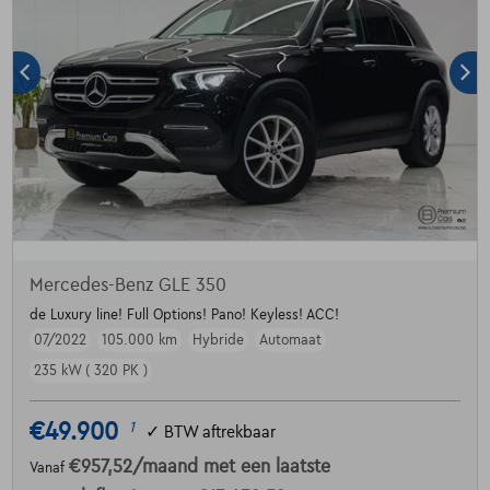
Mercedes-Benz GLE 350
de Luxury line! Full Options! Pano! Keyless! ACC!
07/2022
105.000 km
Hybride
Automaat
235 kW ( 320 PK )
€49.900
1
✓
BTW aftrekbaar
€957,52
/maand
met een laatste
Vanaf