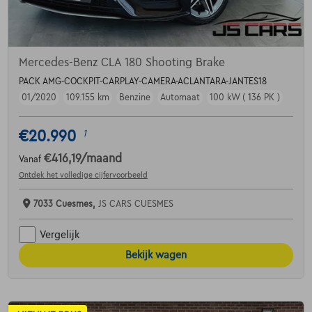
Mercedes-Benz CLA 180 Shooting Brake
PACK AMG-COCKPIT-CARPLAY-CAMERA-ACLANTARA-JANTES18
01/2020
109.155 km
Benzine
Automaat
100 kW ( 136 PK )
€20.990
1
€416,19
/maand
Vanaf
Ontdek het volledige cijfervoorbeeld
7033 Cuesmes,
JS CARS CUESMES
Vergelijk
Bekijk wagen