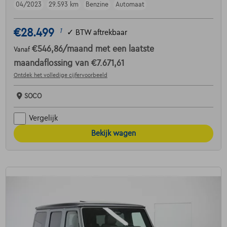
04/2023
29.593 km
Benzine
Automaat
€28.499
1
✓
BTW aftrekbaar
€546,86
/maand
met een laatste
Vanaf
maandaflossing van
€7.671,61
Ontdek het volledige cijfervoorbeeld
SOCO
Vergelijk
Bekijk wagen