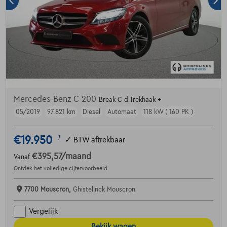
Mercedes-Benz C 200
Break C d Trekhaak +
05/2019
97.821 km
Diesel
Automaat
118 kW ( 160 PK )
€19.950
1
✓
BTW aftrekbaar
€395,57
/maand
Vanaf
Ontdek het volledige cijfervoorbeeld
7700 Mouscron,
Ghistelinck Mouscron
Vergelijk
Bekijk wagen