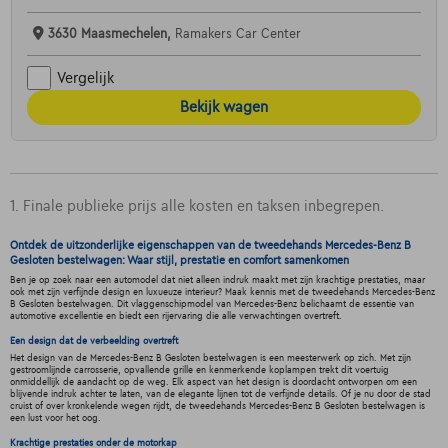
3630 Maasmechelen,
Ramakers Car Center
Vergelijk
Bekijk wagen
1. Finale publieke prijs alle kosten en taksen inbegrepen.
Ontdek de uitzonderlijke eigenschappen van de tweedehands Mercedes-Benz B
Gesloten bestelwagen: Waar stijl, prestatie en comfort samenkomen
Ben je op zoek naar een automodel dat niet alleen indruk maakt met zijn krachtige prestaties, maar
ook met zijn verfijnde design en luxueuze interieur? Maak kennis met de tweedehands Mercedes-Benz
B Gesloten bestelwagen. Dit vlaggenschipmodel van Mercedes-Benz belichaamt de essentie van
automotive excellentie en biedt een rijervaring die alle verwachtingen overtreft.
Een design dat de verbeelding overtreft
Het design van de Mercedes-Benz B Gesloten bestelwagen is een meesterwerk op zich. Met zijn
gestroomlijnde carrosserie, opvallende grille en kenmerkende koplampen trekt dit voertuig
onmiddellijk de aandacht op de weg. Elk aspect van het design is doordacht ontworpen om een
blijvende indruk achter te laten, van de elegante lijnen tot de verfijnde details. Of je nu door de stad
cruist of over kronkelende wegen rijdt, de tweedehands Mercedes-Benz B Gesloten bestelwagen is
een lust voor het oog.
Krachtige prestaties onder de motorkap