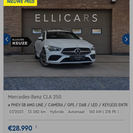
NIEUWE PRIJS
Mercedes-Benz CLA 250
e PHEV SB AMG LINE / CAMERA / GPS / DAB / LED / KEYLESS ENTR
07/2023
33.082 km
Hybride
Automaat
160 kW ( 218 PK )
€28.990
1