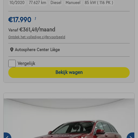
10/2020
77.627 km
Diesel
Manueel
85 kW ( 116 PK )
€17.990
1
€361,49
/maand
Vanaf
Ontdek het volledige cijfervoorbeeld
Autosphere Center Liège
Vergelijk
Bekijk wagen