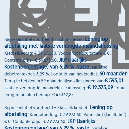
KO
OO
GE
info@touringcarselect.be
Koning Albert II-laan 4, B12
1000 Brussel
Lening op
Representatief voorbeeld – Ballonkrediet:
afbetaling met laatste verhoogde maandaflossing
.
Kredietbedrag: € 39.273,60. Voorschot (facultatief): € 0.
Diensten & Oplossingen
JKP (Jaarlijks
Contante prijs : € 39.273,60.
Kostenpercentage) van 6,29 %, vaste
jaarlijkse
Pechverhelping verzekering
60 maanden
debetrentevoet: 6,29 %. Looptijd van het krediet:
.
Financiering
€ 593,01
Terug te betalen in 59 maandelijkse aflossingen van
.
€ 12.375,09
Laatste verhoogde maandelijkse aflossing:
. Totaal
Autoverzekering
terug te betalen bedrag: € 47.362,87.
Lease en persoonlijke lease
Lening op
Representatief voorbeeld – Klassiek krediet:
afbetaling
. Kredietbedrag: € 39.273,60. Voorschot (facultatief):
Over Ons
JKP (Jaarlijks
€ 0. Contante prijs : € 39.273,60.
Kostenpercentage) van 6,29 %, vaste
jaarlijkse