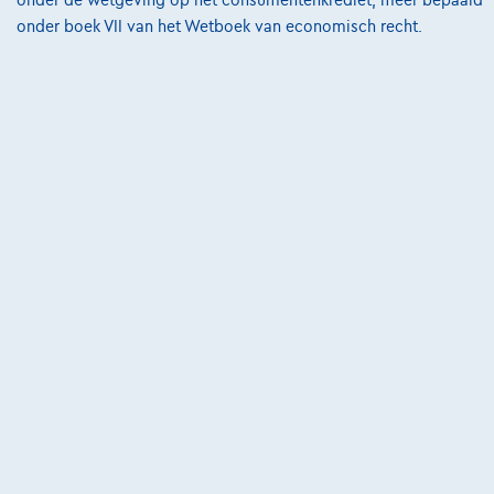
Privacyverklaring
onder boek VII van het Wetboek van economisch recht.
Cookiebeleid
Kwaliteitscharter
Site Map
Login