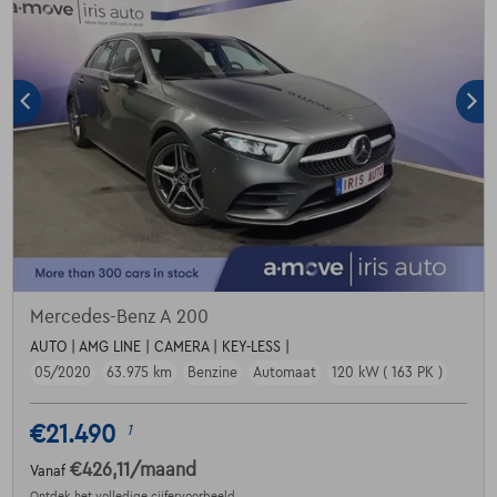
Mercedes-Benz A 200
AUTO | AMG LINE | CAMERA | KEY-LESS |
05/2020
63.975 km
Benzine
Automaat
120 kW ( 163 PK )
€21.490
1
€426,11
/maand
Vanaf
Ontdek het volledige cijfervoorbeeld