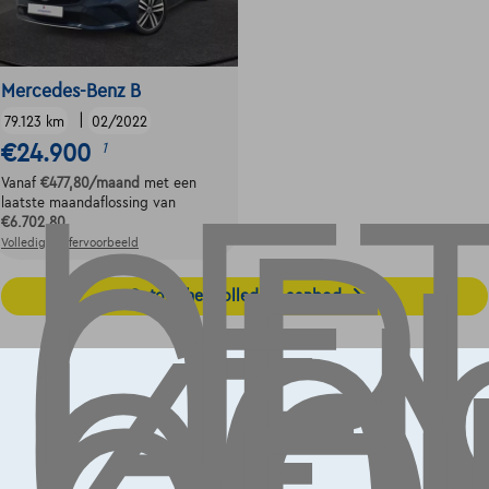
LE
OP,
Mercedes-Benz B
GE
|
79.123 km
02/2022
€24.900
1
LE
Vanaf
€477,80
/maand
met een
laatste maandaflossing van
€6.702,80
Volledige cijfervoorbeeld
Ontdek het volledige aanbod
Contact