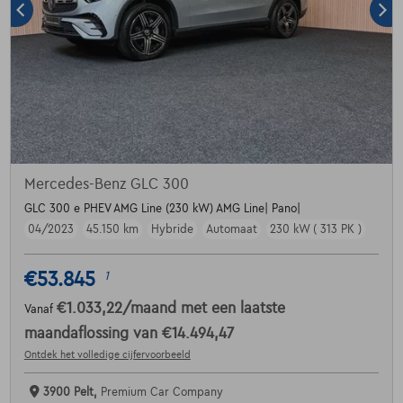
Mercedes-Benz GLC 300
GLC 300 e PHEV AMG Line (230 kW) AMG Line| Pano|
04/2023
45.150 km
Hybride
Automaat
230 kW ( 313 PK )
€53.845
1
€1.033,22
/maand
met een laatste
Vanaf
maandaflossing van
€14.494,47
Ontdek het volledige cijfervoorbeeld
3900 Pelt,
Premium Car Company