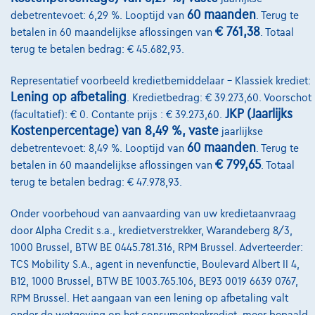
Word klant
60 maanden
debetrentevoet: 6,29 %. Looptijd van
. Terug te
€ 761,38
betalen in 60 maandelijkse aflossingen van
. Totaal
Wie zijn we
terug te betalen bedrag: € 45.682,93.
Kwaliteitscharter
Representatief voorbeeld kredietbemiddelaar – Klassiek krediet:
Onze dealers
Lening op afbetaling
. Kredietbedrag: € 39.273,60. Voorschot
JKP (Jaarlijks
(facultatief): € 0. Contante prijs : € 39.273,60.
Onze partners
Kostenpercentage) van 8,49 %, vaste
jaarlijkse
Onze team
60 maanden
debetrentevoet: 8,49 %. Looptijd van
. Terug te
€ 799,65
betalen in 60 maandelijkse aflossingen van
. Totaal
Contact
terug te betalen bedrag: € 47.978,93.
Onder voorbehoud van aanvaarding van uw kredietaanvraag
door Alpha Credit s.a., kredietverstrekker, Warandeberg 8/3,
@2024 TCS Mobility SA/NV Copyright
1000 Brussel, BTW BE 0445.781.316, RPM Brussel. Adverteerder:
Algemene Voorwaarden
TCS Mobility S.A., agent in nevenfunctie, Boulevard Albert II 4,
B12, 1000 Brussel, BTW BE 1003.765.106, BE93 0019 6639 0767,
Bijstandsvoorwaarden
RPM Brussel. Het aangaan van een lening op afbetaling valt
onder de wetgeving op het consumentenkrediet, meer bepaald