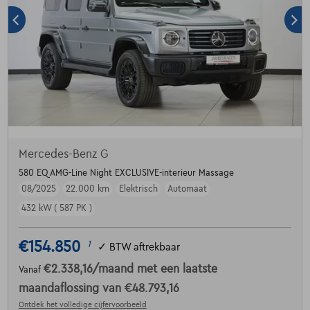
Mercedes-Benz G
580 EQ AMG-Line Night EXCLUSIVE-interieur Massage
08/2025
22.000 km
Elektrisch
Automaat
432 kW ( 587 PK )
€154.850
1
✓
BTW aftrekbaar
€2.338,16
/maand
met een laatste
Vanaf
maandaflossing van
€48.793,16
Ontdek het volledige cijfervoorbeeld