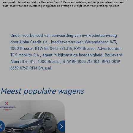
een proefrit te maken. Met de Mercedes-Benz B Gesloten bestelwagen kies je niet alleen voor een
auto, maar voor een investering in rijplezier en prestige die blijft lonen voor jarenlang rijplezier.
Onder voorbehoud van aanvaarding van uw kredietaanvraag
door Alpha Credit s.a., kredietverstrekker, Warandeberg 8/3,
1000 Brussel, BTW BE 0445.781.316, RPM Brussel. Adverteerder:
TCS Mobility S.A., agent in bijkomstige hoedanigheid, Boulevard
Albert II 4, B12, 1000 Brussel, BTW BE 1003.765.106, BE93 0019
6639 0767, RPM Brussel.
Meest populaire wagens