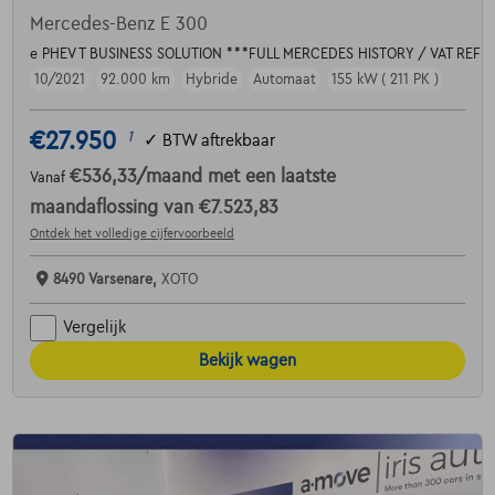
Mercedes-Benz E 300
e PHEV T BUSINESS SOLUTION ***FULL MERCEDES HISTORY / VAT REF
10/2021
92.000 km
Hybride
Automaat
155 kW ( 211 PK )
€27.950
1
✓
BTW aftrekbaar
€536,33
/maand
met een laatste
Vanaf
maandaflossing van
€7.523,83
Ontdek het volledige cijfervoorbeeld
8490 Varsenare,
XOTO
Vergelijk
Bekijk wagen