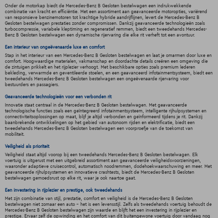
Onder de motorkap biedt de Mercedes-Benz B Gesloten bestelwagen een indrukwekkende
combinatie van kracht en efficiëntie. Met een assortiment aan geavanceerde motoropties, variërend
van responsieve benzinemotoren tot krachtige hybride aandrijflijnen, levert de Mercedes-Benz B
Gesloten bestelwagen prestaties zonder compromissen. Dankzij geavanceerde technologieën zoals
turbocompressie, variabele kleptiming en regeneratief remmen, biedt een tweedehands Mercedes-
Benz B Gesloten bestelwagen een dynamische rijervaring die elke rit verheft tot een avontuur.
Een interieur van ongeëvenaarde luxe en comfort
Stap in het interieur van een Mercedes-Benz B Gesloten bestelwagen en laat je omarmen door luxe en
comfort. Hoogwaardige materialen, vakmanschap en doordachte details creëren een omgeving die
de zintuigen prikkelt en het rijplezier verhoogt. Met beschikbare opties zoals premium lederen
bekleding, verwarmde en geventileerde stoelen, en een geavanceerd infotainmentsysteem, biedt een
tweedehands Mercedes-Benz B Gesloten bestelwagen een ongeëvenaarde rijervaring voor
bestuurders en passagiers.
Geavanceerde technologieën voor een verbonden rit
Innovatie staat centraal in de Mercedes-Benz B Gesloten bestelwagen. Met geavanceerde
technologische functies zoals een geïntegreerd infotainmentsysteem, intelligente rijhulpsystemen en
connectiviteitsoplossingen op maat, blijf je altijd verbonden en geïnformeerd tijdens je rit. Dankzij
baanbrekende ontwikkelingen op het gebied van autonoom rijden en elektrificatie, biedt een
tweedehands Mercedes-Benz B Gesloten bestelwagen een voorproefje van de toekomst van
mobiliteit.
Veiligheid als prioriteit
Veiligheid staat altijd voorop bij een tweedehands Mercedes-Benz B Gesloten bestelwagen. Elk
voertuig is uitgerust met een uitgebreid assortiment aan geavanceerde veiligheidsvoorzieningen,
waaronder adaptieve cruisecontrol, automatisch noodremmen, dodehoekwaarschuwing en meer. Met
geavanceerde rijhulpsystemen en innovatieve crashtests, biedt de Mercedes-Benz B Gesloten
bestelwagen gemoedsrust op elke rit, waar je ook naartoe gaat.
Een investering in rijplezier en prestige, ook tweedehands
Met zijn combinatie van stijl, prestatie, comfort en veiligheid is de Mercedes-Benz B Gesloten
bestelwagen niet zomaar een auto - het is een levensstijl. Zelfs als tweedehands voertuig behoudt de
Mercedes-Benz B Gesloten bestelwagen zijn waarde en blijft het een investering in rijplezier en
prestige. Ervaar zelf de opwinding en het comfort van dit buitengewone voertuig door vandaag nog