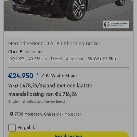
Mercedes-Benz CLA 180 Shooting Brake
CLA d Business Line
07/2022
40.736 km
Diesel
Automaat
85 kW ( 116 PK )
€24.950
1
✓
BTW aftrekbaar
€478,76
/maand
met een laatste
Vanaf
maandaflossing van
€6.716,26
Ontdek het volledige cijfervoorbeeld
7700 Mouscron,
Ghistelinck Mouscron
Vergelijk
Bekijk wagen