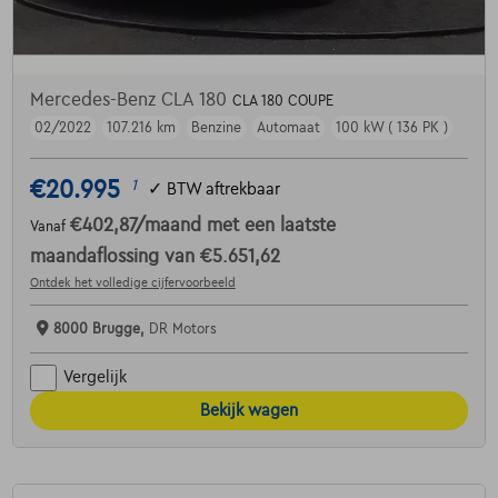
Mercedes-Benz CLA 180
CLA 180 COUPE
02/2022
107.216 km
Benzine
Automaat
100 kW ( 136 PK )
€20.995
1
✓
BTW aftrekbaar
€402,87
/maand
met een laatste
Vanaf
maandaflossing van
€5.651,62
Ontdek het volledige cijfervoorbeeld
8000 Brugge,
DR Motors
Vergelijk
Bekijk wagen