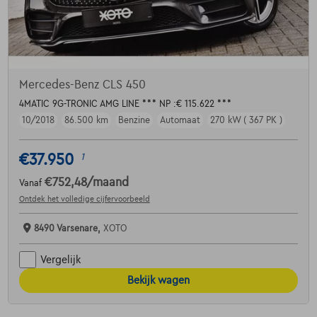
Mercedes-Benz CLS 450
4MATIC 9G-TRONIC AMG LINE *** NP :€ 115.622 ***
10/2018
86.500 km
Benzine
Automaat
270 kW ( 367 PK )
€37.950
1
€752,48
/maand
Vanaf
Ontdek het volledige cijfervoorbeeld
8490 Varsenare,
XOTO
Vergelijk
Bekijk wagen