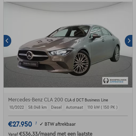
Mercedes-Benz CLA 200
CLA d DCT Business Line
10/2022
58.048 km
Diesel
Automaat
110 kW ( 150 PK )
€27.950
1
✓
BTW aftrekbaar
€536,33
/maand
met een laatste
Vanaf