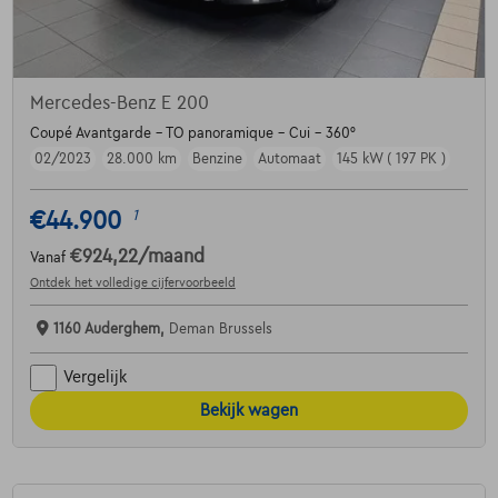
Mercedes-Benz E 200
Coupé Avantgarde - TO panoramique - Cui - 360°
02/2023
28.000 km
Benzine
Automaat
145 kW ( 197 PK )
€44.900
1
€924,22
/maand
Vanaf
Ontdek het volledige cijfervoorbeeld
1160 Auderghem,
Deman Brussels
Vergelijk
Bekijk wagen