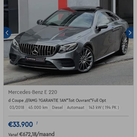
Mercedes-Benz E 220
d Coupe ///AMG ?GARANTIE 1AN*Toit Ouvrant*Full Opt
03/2018
45.000 km
Diesel
Automaat
143 kW ( 194 PK )
€33.900
1
€672,18
/maand
Vanaf