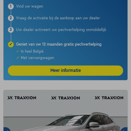
1
Vind uw wagen
2
Vraag de activatie bij de aankoop aan uw dealer
3
Uw dealer activeert uw pechverhelping onmiddellijk
✓
Geniet van uw 12 maanden gratis pechverhelping
✓
In heel België
✓
Met vervangwagen
Meer informatie