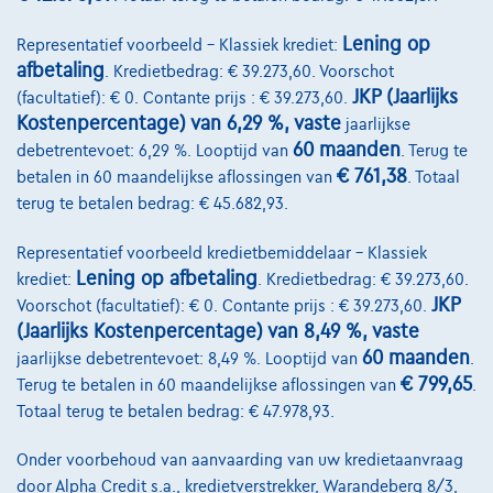
Lening op
Representatief voorbeeld – Klassiek krediet:
afbetaling
. Kredietbedrag: € 39.273,60. Voorschot
JKP (Jaarlijks
(facultatief): € 0. Contante prijs : € 39.273,60.
Kostenpercentage) van 6,29 %, vaste
jaarlijkse
60 maanden
debetrentevoet: 6,29 %. Looptijd van
. Terug te
€ 761,38
betalen in 60 maandelijkse aflossingen van
. Totaal
terug te betalen bedrag: € 45.682,93.
Mercedes-Benz C 180
PANO DAK, ZETELVERWARMING, LED, CAMERA, DODEHOEK AMG-LINE, 
Representatief voorbeeld kredietbemiddelaar – Klassiek
08/2017
65.712 km
Benzine
Automaat
115 kW ( 157 PK )
Lening op afbetaling
krediet:
. Kredietbedrag: € 39.273,60.
JKP
Voorschot (facultatief): € 0. Contante prijs : € 39.273,60.
(Jaarlijks Kostenpercentage) van 8,49 %, vaste
€27.490
1
60 maanden
jaarlijkse debetrentevoet: 8,49 %. Looptijd van
.
€545,08
/maand
Vanaf
€ 799,65
Terug te betalen in 60 maandelijkse aflossingen van
.
Ontdek het volledige cijfervoorbeeld
Totaal terug te betalen bedrag: € 47.978,93.
2580 Putte,
AB Auto nv
Onder voorbehoud van aanvaarding van uw kredietaanvraag
door Alpha Credit s.a., kredietverstrekker, Warandeberg 8/3,
Vergelijk