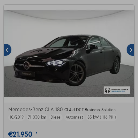
Mercedes-Benz CLA 180
CLA d DCT Business Solution
10/2019
71.030 km
Diesel
Automaat
85 kW ( 116 PK )
€21.950
1