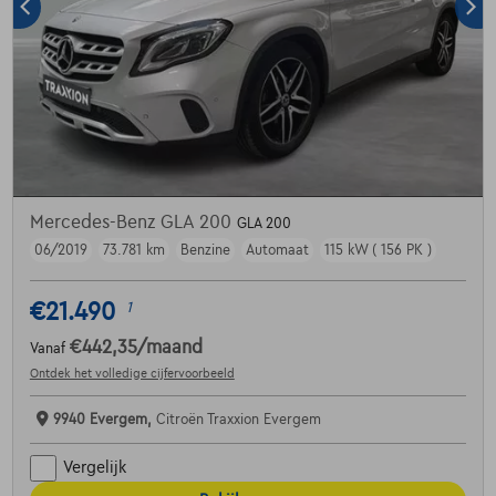
Mercedes-Benz GLA 200
GLA 200
06/2019
73.781 km
Benzine
Automaat
115 kW ( 156 PK )
€21.490
1
€442,35
/maand
Vanaf
Ontdek het volledige cijfervoorbeeld
9940 Evergem,
Citroën Traxxion Evergem
Vergelijk