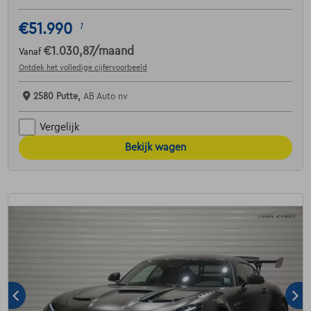
€51.990
1
€1.030,87
/maand
Vanaf
Ontdek het volledige cijfervoorbeeld
2580 Putte,
AB Auto nv
Vergelijk
Bekijk wagen