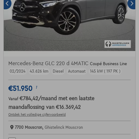
Mercedes-Benz GLC 220 d 4MATIC
Coupé Business Line
02/2024
43.626 km
Diesel
Automaat
145 kW ( 197 PK )
€51.950
1
€784,42
/maand
met een laatste
Vanaf
maandaflossing van
€16.369,42
Ontdek het volledige cijfervoorbeeld
7700 Mouscron,
Ghistelinck Mouscron