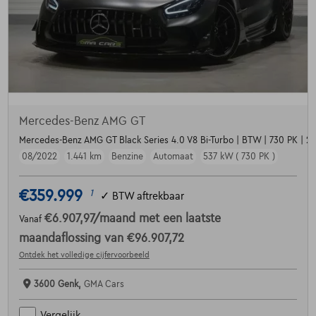
Mercedes-Benz AMG GT
Mercedes-Benz AMG GT Black Series 4.0 V8 Bi-Turbo | BTW | 730 PK | 20
08/2022
1.441 km
Benzine
Automaat
537 kW ( 730 PK )
€359.999
1
✓
BTW aftrekbaar
€6.907,97
/maand
met een laatste
Vanaf
maandaflossing van
€96.907,72
Ontdek het volledige cijfervoorbeeld
3600 Genk,
GMA Cars
Vergelijk