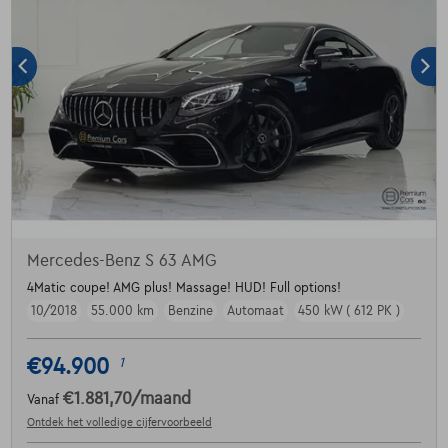
Mercedes-Benz S 63 AMG
4Matic coupe! AMG plus! Massage! HUD! Full options!
10/2018
55.000 km
Benzine
Automaat
450 kW ( 612 PK )
€94.900
1
€1.881,70
/maand
Vanaf
Ontdek het volledige cijfervoorbeeld