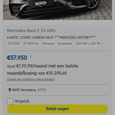
Mercedes-Benz E 53 AMG
4-MATIC COUPE CARBON PACK ***MERCEDES HISTORY***
12/2021
57.000 km
Benzine
Automaat
320 kW ( 435 PK )
€57.950
1
€1.111,99
/maand
met een laatste
Vanaf
maandaflossing van
€15.599,49
Ontdek het volledige cijfervoorbeeld
8490 Varsenare,
XOTO
Vergelijk
Bekijk wagen