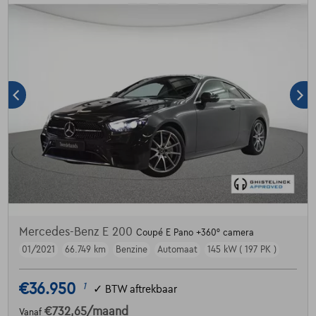
Mercedes-Benz E 200
Coupé E Pano +360° camera
01/2021
66.749 km
Benzine
Automaat
145 kW ( 197 PK )
€36.950
1
✓
BTW aftrekbaar
€732,65
/maand
Vanaf