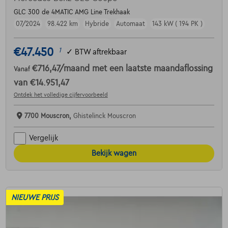
GLC 300 de 4MATIC AMG Line Trekhaak
07/2024
98.422 km
Hybride
Automaat
143 kW ( 194 PK )
€47.450
1
✓
BTW aftrekbaar
€716,47
/maand
met een laatste maandaflossing
Vanaf
van
€14.951,47
Ontdek het volledige cijfervoorbeeld
7700 Mouscron,
Ghistelinck Mouscron
Vergelijk
Bekijk wagen
NIEUWE PRIJS