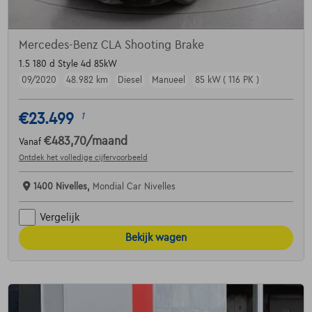
Mercedes-Benz CLA Shooting Brake
1.5 180 d Style 4d 85kW
09/2020
48.982 km
Diesel
Manueel
85 kW ( 116 PK )
€23.499
1
€483,70
/maand
Vanaf
Ontdek het volledige cijfervoorbeeld
1400 Nivelles,
Mondial Car Nivelles
Vergelijk
Bekijk wagen