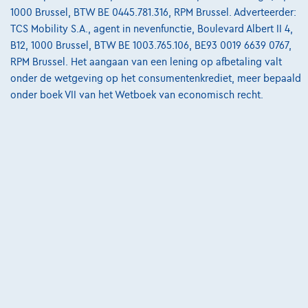
1000 Brussel, BTW BE 0445.781.316, RPM Brussel. Adverteerder:
Bekijk wagen
TCS Mobility S.A., agent in nevenfunctie, Boulevard Albert II 4,
B12, 1000 Brussel, BTW BE 1003.765.106, BE93 0019 6639 0767,
RPM Brussel. Het aangaan van een lening op afbetaling valt
onder de wetgeving op het consumentenkrediet, meer bepaald
onder boek VII van het Wetboek van economisch recht.
Mercedes-Benz CLS