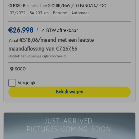
GLB180 Business Line S-CUIR/NAVI/TO PANO/JA/PDC
02/2022
54.203 km
Benzine
Automaat
€26.998
1
✓
BTW aftrekbaar
€518,06
/maand
met een laatste
Vanaf
maandaflossing van
€7.267,56
Ontdek het volledige cijfervoorbeeld
SOCO
Vergelijk
Bekijk wagen