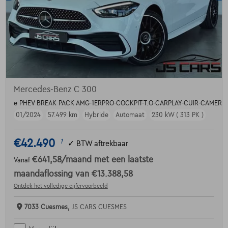
Mercedes-Benz C 300
e PHEV BREAK PACK AMG-1ERPRO-COCKPIT-T.O-CARPLAY-CUIR-CAMERA
01/2024
57.499 km
Hybride
Automaat
230 kW ( 313 PK )
€42.490
1
✓
BTW aftrekbaar
€641,58
/maand
met een laatste
Vanaf
maandaflossing van
€13.388,58
Ontdek het volledige cijfervoorbeeld
7033 Cuesmes,
JS CARS CUESMES