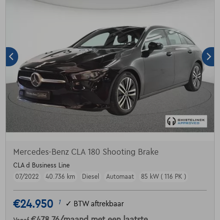
Mercedes-Benz CLA 180 Shooting Brake
CLA d Business Line
07/2022
40.736 km
Diesel
Automaat
85 kW ( 116 PK )
€24.950
1
✓
BTW aftrekbaar
€478,76
/maand
met een laatste