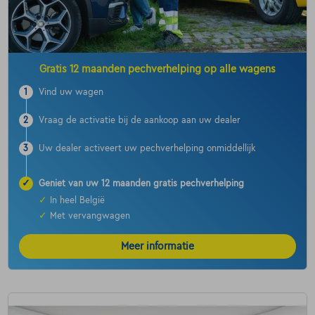
Gratis 12 maanden pechverhelping op alle wagens
1
Vind uw wagen
2
Vraag de activatie bij de aankoop aan uw dealer
3
Uw dealer activeert uw pechverhelping onmiddellijk
✓
Geniet van uw 12 maanden gratis pechverhelping
✓
In heel België
✓
Met vervangwagen
Meer informatie