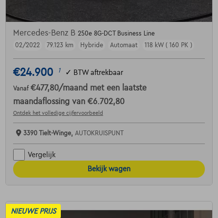
Mercedes-Benz B
250e 8G-DCT Business Line
02/2022
79.123 km
Hybride
Automaat
118 kW ( 160 PK )
€24.900
1
✓
BTW aftrekbaar
€477,80
/maand
met een laatste
Vanaf
maandaflossing van
€6.702,80
Ontdek het volledige cijfervoorbeeld
3390 Tielt-Winge,
AUTOKRUISPUNT
Vergelijk
Bekijk wagen
NIEUWE PRIJS