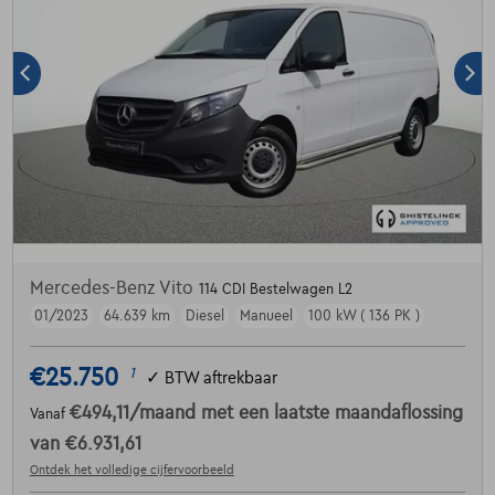
Mercedes-Benz Vito
114 CDI Bestelwagen L2
01/2023
64.639 km
Diesel
Manueel
100 kW ( 136 PK )
€25.750
1
✓
BTW aftrekbaar
€494,11
/maand
met een laatste maandaflossing
Vanaf
van
€6.931,61
Ontdek het volledige cijfervoorbeeld