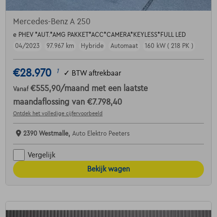
Mercedes-Benz A 250
e PHEV *AUT.*AMG PAKKET*ACC*CAMERA*KEYLESS*FULL LED
04/2023
97.967 km
Hybride
Automaat
160 kW ( 218 PK )
€28.970
1
✓
BTW aftrekbaar
€555,90
/maand
met een laatste
Vanaf
maandaflossing van
€7.798,40
Ontdek het volledige cijfervoorbeeld
2390 Westmalle,
Auto Elektro Peeters
Vergelijk
Bekijk wagen