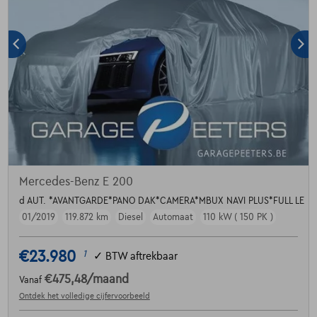
Mercedes-Benz E 200
d AUT. *AVANTGARDE*PANO DAK*CAMERA*MBUX NAVI PLUS*FULL LE
01/2019
119.872 km
Diesel
Automaat
110 kW ( 150 PK )
€23.980
1
✓
BTW aftrekbaar
€475,48
/maand
Vanaf
Ontdek het volledige cijfervoorbeeld