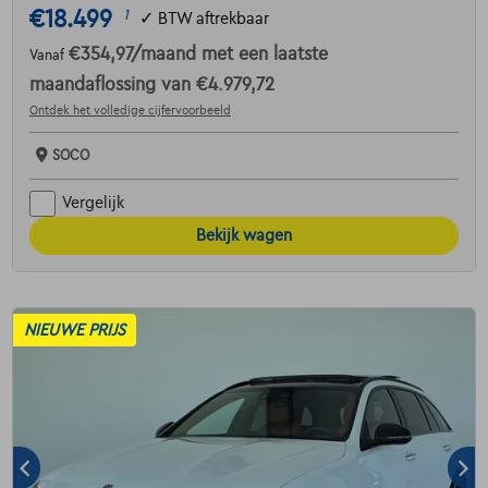
€18.499
1
✓
BTW aftrekbaar
€354,97
/maand
met een laatste
Vanaf
maandaflossing van
€4.979,72
Ontdek het volledige cijfervoorbeeld
SOCO
Vergelijk
Bekijk wagen
NIEUWE PRIJS