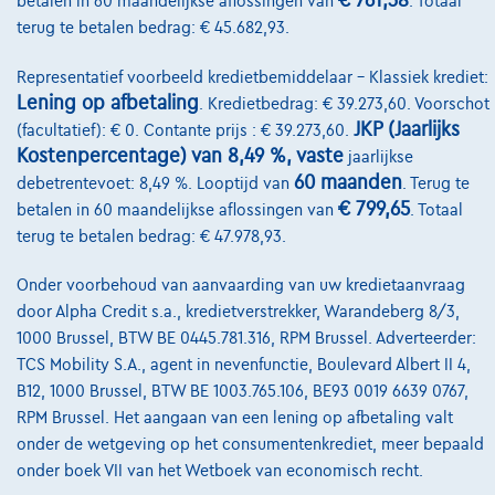
€ 761,38
betalen in 60 maandelijkse aflossingen van
. Totaal
€28.499
1
terug te betalen bedrag: € 45.682,93.
€546,86
/maand
met een laatste
Vanaf
Representatief voorbeeld kredietbemiddelaar – Klassiek krediet:
maandaflossing van
€7.671,61
Lening op afbetaling
. Kredietbedrag: € 39.273,60. Voorschot
Ontdek het volledige cijfervoorbeeld
JKP (Jaarlijks
(facultatief): € 0. Contante prijs : € 39.273,60.
Kostenpercentage) van 8,49 %, vaste
jaarlijkse
3600 Genk,
GMA Cars
60 maanden
debetrentevoet: 8,49 %. Looptijd van
. Terug te
€ 799,65
betalen in 60 maandelijkse aflossingen van
. Totaal
Vergelijk
terug te betalen bedrag: € 47.978,93.
Bekijk wagen
Onder voorbehoud van aanvaarding van uw kredietaanvraag
door Alpha Credit s.a., kredietverstrekker, Warandeberg 8/3,
1000 Brussel, BTW BE 0445.781.316, RPM Brussel. Adverteerder:
NIEUWE PRIJS
TCS Mobility S.A., agent in nevenfunctie, Boulevard Albert II 4,
B12, 1000 Brussel, BTW BE 1003.765.106, BE93 0019 6639 0767,
RPM Brussel. Het aangaan van een lening op afbetaling valt
onder de wetgeving op het consumentenkrediet, meer bepaald
onder boek VII van het Wetboek van economisch recht.