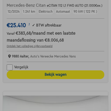
Mercedes-Benz Citan
eCITAN 112 L1 FWD AUTO (21.000€ex.)
12/2024
1.241 km
Elektrisch
Automaat
90 kW ( 122 PK )
€25.410
1
✓
BTW aftrekbaar
€383,68
/maand
met een laatste
Vanaf
maandaflossing van
€8.006,68
Ontdek het volledige cijfervoorbeeld
9880 Aalter,
Auto's Vereecke Mercedes Vans
Vergelijk
Bekijk wagen