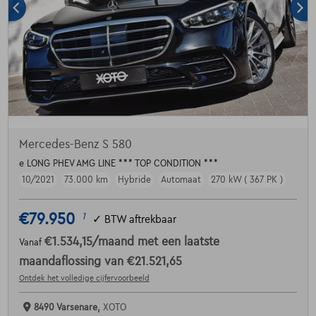
Mercedes-Benz S 580
e LONG PHEV AMG LINE *** TOP CONDITION ***
10/2021
73.000 km
Hybride
Automaat
270 kW ( 367 PK )
€79.950
1
✓
BTW aftrekbaar
€1.534,15
/maand
met een laatste
Vanaf
maandaflossing van
€21.521,65
Ontdek het volledige cijfervoorbeeld
8490 Varsenare,
XOTO