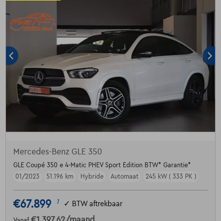
Mercedes-Benz GLE 350
GLE Coupé 350 e 4-Matic PHEV Sport Edition BTW* Garantie*
01/2023
51.196 km
Hybride
Automaat
245 kW ( 333 PK )
€67.899
1
✓
BTW aftrekbaar
€1.397,62
/maand
Vanaf