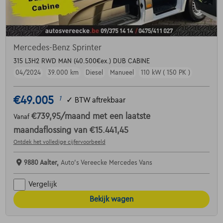
Mercedes-Benz Sprinter
315 L3H2 RWD MAN (40.500€ex.) DUB CABINE
04/2024
39.000 km
Diesel
Manueel
110 kW ( 150 PK )
€49.005
1
✓
BTW aftrekbaar
€739,95
/maand
met een laatste
Vanaf
maandaflossing van
€15.441,45
Ontdek het volledige cijfervoorbeeld
9880 Aalter,
Auto's Vereecke Mercedes Vans
Vergelijk
Bekijk wagen