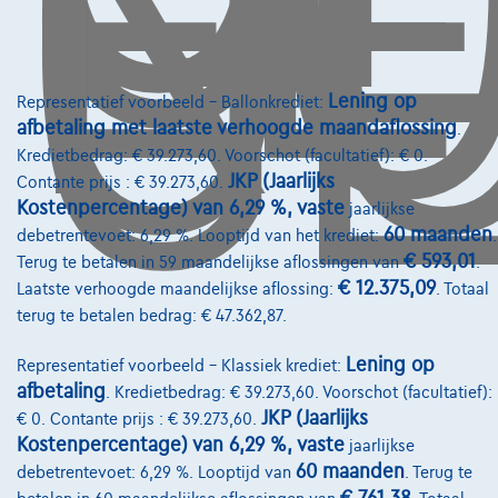
O
GE
Lening op
Representatief voorbeeld – Ballonkrediet:
afbetaling met laatste verhoogde maandaflossing
.
Kredietbedrag: € 39.273,60. Voorschot (facultatief): € 0.
JKP (Jaarlijks
Contante prijs : € 39.273,60.
Kostenpercentage) van 6,29 %, vaste
jaarlijkse
60 maanden
debetrentevoet: 6,29 %. Looptijd van het krediet:
.
€ 593,01
Terug te betalen in 59 maandelijkse aflossingen van
.
€ 12.375,09
Laatste verhoogde maandelijkse aflossing:
. Totaal
terug te betalen bedrag: € 47.362,87.
Lening op
Representatief voorbeeld – Klassiek krediet:
afbetaling
. Kredietbedrag: € 39.273,60. Voorschot (facultatief):
Mercedes-Benz C 200
JKP (Jaarlijks
€ 0. Contante prijs : € 39.273,60.
C 200 MHE Benzine Aut-AMG Pack-Nav-HLeder-Pano-Led-360c-Keyless-G
Kostenpercentage) van 6,29 %, vaste
jaarlijkse
10/2021
76.359 km
Hybride
Automaat
135 kW ( 184 PK )
60 maanden
debetrentevoet: 6,29 %. Looptijd van
. Terug te