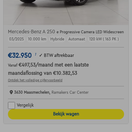
Mercedes-Benz A 250
e Progressive Camera LED Widescreen
03/2025
10.000 km
Hybride
Automaat
120 kW ( 163 PK )
€32.950
1
✓
BTW aftrekbaar
€497,53
/maand
met een laatste
Vanaf
maandaflossing van
€10.382,53
Ontdek het volledige cijfervoorbeeld
3630 Maasmechelen,
Ramakers Car Center
Vergelijk
Bekijk wagen