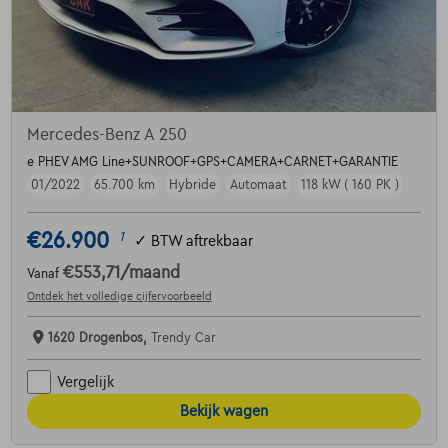
Mercedes-Benz A 250
e PHEV AMG Line+SUNROOF+GPS+CAMERA+CARNET+GARANTIE
01/2022
65.700 km
Hybride
Automaat
118 kW ( 160 PK )
€26.900
1
✓
BTW aftrekbaar
€553,71
/maand
Vanaf
Ontdek het volledige cijfervoorbeeld
1620 Drogenbos,
Trendy Car
Vergelijk
Bekijk wagen