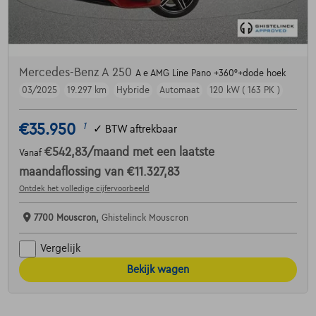
Mercedes-Benz A 250
A e AMG Line Pano +360°+dode hoek
03/2025
19.297 km
Hybride
Automaat
120 kW ( 163 PK )
€35.950
1
✓
BTW aftrekbaar
€542,83
/maand
met een laatste
Vanaf
maandaflossing van
€11.327,83
Ontdek het volledige cijfervoorbeeld
7700 Mouscron,
Ghistelinck Mouscron
Vergelijk
Bekijk wagen