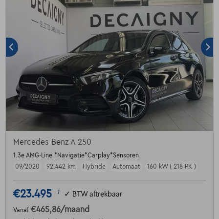
Mercedes-Benz A 250
1.3e AMG-Line *Navigatie*Carplay*Sensoren
09/2020
92.442 km
Hybride
Automaat
160 kW ( 218 PK )
€23.495
1
✓
BTW aftrekbaar
€465,86
/maand
Vanaf