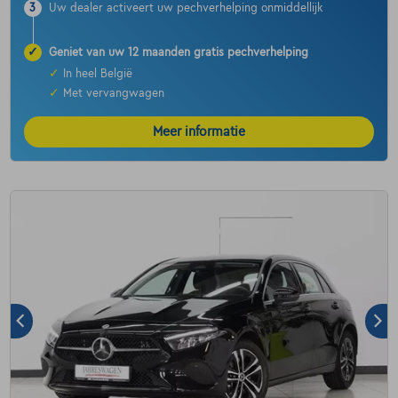
3
Uw dealer activeert uw pechverhelping onmiddellijk
✓
Geniet van uw 12 maanden gratis pechverhelping
✓
In heel België
✓
Met vervangwagen
Meer informatie