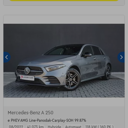
Mercedes-Benz A 250
e PHEV AMG Line-Panodak-Carplay-SOH 99.87%
08/2022
41.073 km
Hybride
Automaat
118 kW ( 160 PK )