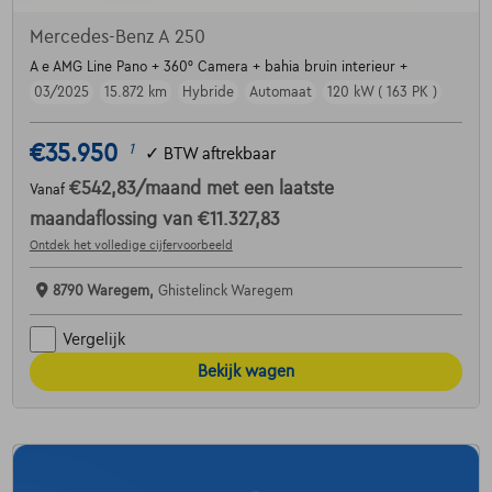
Mercedes-Benz A 250
A e AMG Line Pano + 360° Camera + bahia bruin interieur +
03/2025
15.872 km
Hybride
Automaat
120 kW ( 163 PK )
€35.950
1
✓
BTW aftrekbaar
€542,83
/maand
met een laatste
Vanaf
maandaflossing van
€11.327,83
Ontdek het volledige cijfervoorbeeld
8790 Waregem,
Ghistelinck Waregem
Vergelijk
Bekijk wagen