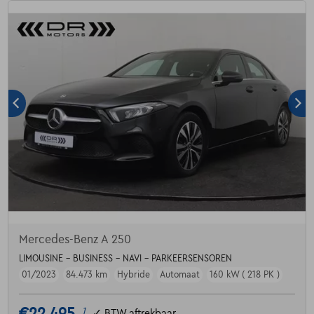
Mercedes-Benz A 250
LIMOUSINE - BUSINESS - NAVI - PARKEERSENSOREN
01/2023
84.473 km
Hybride
Automaat
160 kW ( 218 PK )
€22.495
1
✓
BTW aftrekbaar