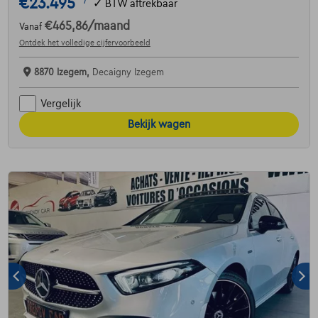
€23.495
1
✓
BTW aftrekbaar
€465,86
/maand
Vanaf
Ontdek het volledige cijfervoorbeeld
8870 Izegem,
Decaigny Izegem
Vergelijk
Bekijk wagen