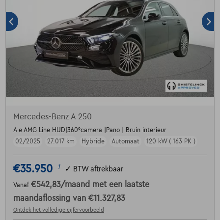
Mercedes-Benz A 250
A e AMG Line HUD|360°camera |Pano | Bruin interieur
02/2025
27.017 km
Hybride
Automaat
120 kW ( 163 PK )
€35.950
1
✓
BTW aftrekbaar
€542,83
/maand
met een laatste
Vanaf
maandaflossing van
€11.327,83
Ontdek het volledige cijfervoorbeeld