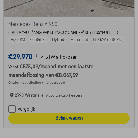
Mercedes-Benz A 250
e PHEV *AUT.*AMG PAKKET*ACC*CAMERA*KEYLESS*FULL LED
04/2023
72.386 km
Hybride
Automaat
160 kW ( 218 PK )
€29.970
1
✓
BTW aftrekbaar
€575,09
/maand
met een laatste
Vanaf
maandaflossing van
€8.067,59
Ontdek het volledige cijfervoorbeeld
2390 Westmalle,
Auto Elektro Peeters
Vergelijk
Bekijk wagen