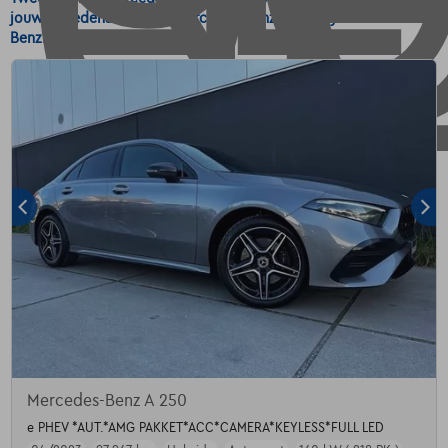
jouw tweedehands auto Mercedes-Benz A 250 Hybride -
Benzine.
Mercedes-Benz A 250
e PHEV *AUT.*AMG PAKKET*ACC*CAMERA*KEYLESS*FULL LED