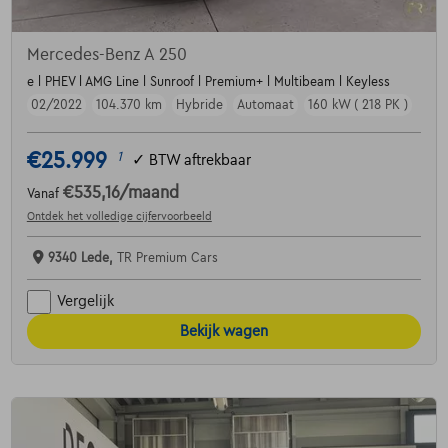
Mercedes-Benz A 250
e l PHEV l AMG Line l Sunroof l Premium+ l Multibeam l Keyless
02/2022
104.370 km
Hybride
Automaat
160 kW ( 218 PK )
€25.999
1
✓
BTW aftrekbaar
€535,16
/maand
Vanaf
Ontdek het volledige cijfervoorbeeld
9340 Lede,
TR Premium Cars
Vergelijk
Bekijk wagen