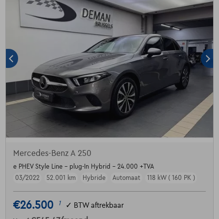
Mercedes-Benz A 250
e PHEV Style Line - plug-In Hybrid - 24.000 +TVA
03/2022
52.001 km
Hybride
Automaat
118 kW ( 160 PK )
€26.500
1
✓
BTW aftrekbaar