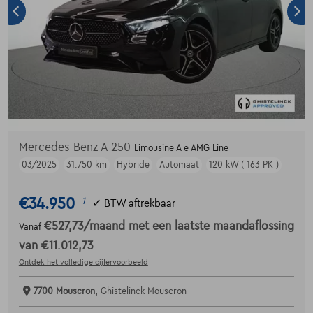
Mercedes-Benz A 250
Limousine A e AMG Line
03/2025
31.750 km
Hybride
Automaat
120 kW ( 163 PK )
€34.950
1
✓
BTW aftrekbaar
€527,73
/maand
met een laatste maandaflossing
Vanaf
van
€11.012,73
Ontdek het volledige cijfervoorbeeld
7700 Mouscron,
Ghistelinck Mouscron