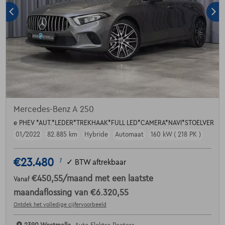
Mercedes-Benz A 250
e PHEV *AUT.*LEDER*TREKHAAK*FULL LED*CAMERA*NAVI*STOELVER
01/2022
82.885 km
Hybride
Automaat
160 kW ( 218 PK )
€23.480
1
✓
BTW aftrekbaar
€450,55
/maand
met een laatste
Vanaf
maandaflossing van
€6.320,55
Ontdek het volledige cijfervoorbeeld