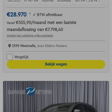
04/2023
97.967 km
Hybride
Automaat
160 kW ( 218 PK )
€28.970
1
✓
BTW aftrekbaar
€555,90
/maand
met een laatste
Vanaf
maandaflossing van
€7.798,40
Ontdek het volledige cijfervoorbeeld
2390 Westmalle,
Auto Elektro Peeters
Vergelijk
Bekijk wagen