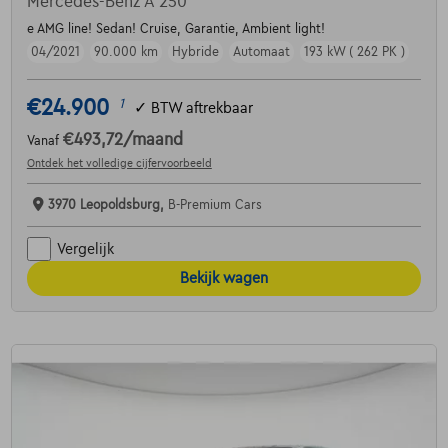
Mercedes-Benz A 250
e AMG line! Sedan! Cruise, Garantie, Ambient light!
04/2021
90.000 km
Hybride
Automaat
193 kW ( 262 PK )
€24.900
1
✓
BTW aftrekbaar
€493,72
/maand
Vanaf
Ontdek het volledige cijfervoorbeeld
3970 Leopoldsburg,
B-Premium Cars
Vergelijk
Bekijk wagen