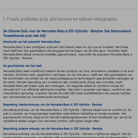
1. Finale publieke prijs alle kosten en taksen inbegrepen.
De Ultieme Gids voor de Mercedes-Benz A 250 Hybride - Benzine: Een Betrouwbare
Tweedehands Auto met Stijl
Introductie van het automerk Mercedes-Benz
Mercedes-Benz is een prestigieus automerk dat bekend staat om zijn luxe en kwaliteit. Het Duitse
merk heeft een rijke geschiedenis die teruggaat tot het begin van de 20e eeuw. Sindsdien heeft
Mercedes-Benz talloze iconische modellen geproduceerd, waaronder de populaire Mercedes-Benz A
250 Hybride - Benzine.
De geschiedenis van het merk
Mercedes-Benz staat wereldwijd bekend als een symbool van luxe, innovatie en prestaties in de auto-
industrie. Dit Duitse merk, opgericht in het begin van de 20e eeuw, heeft een rijke geschiedenis van
het ontwikkelen van enkele van de meest prestigieuze en technologisch geavanceerde voertuigen op
de markt. Met een toewijding aan kwaliteit en een voortdurende drang naar innovatie, biedt
Mercedes-Benz een breed scala aan voertuigen, van elegante sedans en sportieve coupés tot
robuuste SUV's en efficiënte elektrische modellen. Het merk is synoniem met status, comfort en een
uitzonderlijke rijervaring, waardoor het een favoriet blijft onder autoliefhebbers die waarde hechten
aan vakmanschap en vooruitstrevende technologie.
Bespreking interieurontwerp van de Mercedes-Benz A 250 Hybride - Benzine
Het interieurontwerp van de Mercedes-Benz A 250 Hybride - Benzine straalt luxe en comfort uit. De
auto is voorzien van hoogwaardige materialen zoals lederen bekleding en houten accenten. Het
ergonomische ontwerp zorgt ervoor dat alle bedieningselementen binnen handbereik zijn, terwijl de
verstelbare stoelen zorgen voor maximaal comfort, zelfs tijdens lange ritten.
Bespreking externe ontwerp van de Mercedes-Benz A 250 Hybride - Benzine
Het externe ontwerp van de Mercedes-Benz A 250 Hybride - Benzine is tijdloos en elegant. Met zijn
gestroomlijnde carrosserie, opvallende grille en kenmerkende koplampen trekt de Mercedes-Benz A